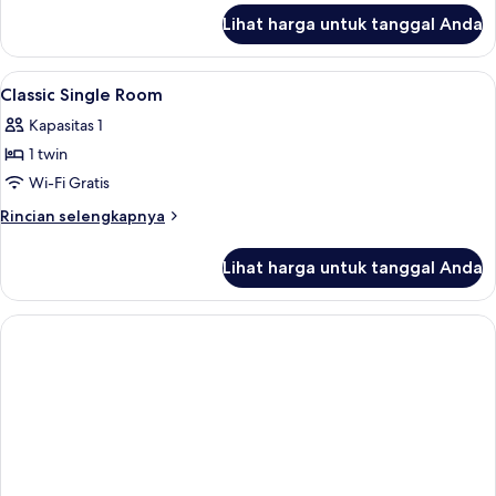
lanjut
Lihat harga untuk tanggal Anda
untuk
Suite
Keluarga
Lihat
Seprai antialergi, selimut bulu angsa, 
6
Classic Single Room
semua
Kapasitas 1
foto
1 twin
untuk
Classic
Wi-Fi Gratis
Single
Rincian
Rincian selengkapnya
Room
lebih
lanjut
Lihat harga untuk tanggal Anda
untuk
Classic
Single
Room