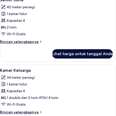
semua
Queen
40 meter persegi
Bed
foto
1 kamar tidur
untuk
Senior
Kapasitas 4
Suite
2 twin
Wi-Fi Gratis
Rincian
Rincian selengkapnya
lebih
lanjut
Lihat harga untuk tanggal Anda
untuk
Senior
Suite
Lihat
Seprai antialergi, selimut bulu angsa, 
6
Kamar Keluarga
semua
34 meter persegi
foto
1 kamar tidur
untuk
Kamar
Kapasitas 4
Keluarga
1 double dan 2 twin ATAU 4 twin
Wi-Fi Gratis
Rincian
Rincian selengkapnya