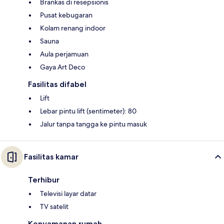
Brankas di resepsionis
Pusat kebugaran
Kolam renang indoor
Sauna
Aula perjamuan
Gaya Art Deco
Fasilitas difabel
Lift
Lebar pintu lift (sentimeter): 80
Jalur tanpa tangga ke pintu masuk
Fasilitas kamar
Terhibur
Televisi layar datar
TV satelit
Kenyamanan rumah