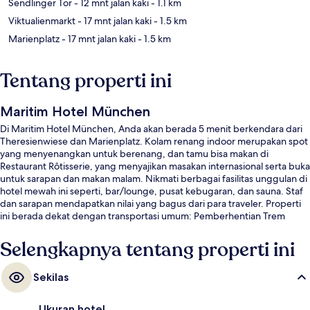
Sendlinger Tor
- 12 mnt jalan kaki
- 1.1 km
Viktualienmarkt
- 17 mnt jalan kaki
- 1.5 km
Marienplatz
- 17 mnt jalan kaki
- 1.5 km
Tentang properti ini
Maritim Hotel München
Di Maritim Hotel München, Anda akan berada 5 menit berkendara dari
Theresienwiese dan Marienplatz. Kolam renang indoor merupakan spot
yang menyenangkan untuk berenang, dan tamu bisa makan di
Restaurant Rôtisserie, yang menyajikan masakan internasional serta buka
untuk sarapan dan makan malam. Nikmati berbagai fasilitas unggulan di
hotel mewah ini seperti, bar/lounge, pusat kebugaran, dan sauna. Staf
dan sarapan mendapatkan nilai yang bagus dari para traveler. Properti
ini berada dekat dengan transportasi umum: Pemberhentian Trem
Stasiun Pusat Munich berjarak 4 menit dan U-Bahn Central berjarak 4
menit.
Selengkapnya tentang properti ini
Sekilas
Ukuran hotel