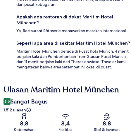
dan pusat kebugaran.
Apakah ada restoran di dekat Maritim Hotel
München?
Ya, Restaurant Rôtisserie menawarkan masakan internasional.
Seperti apa area di sekitar Maritim Hotel München?
Maritim Hotel München berada di Pusat Kota Munich, 4 menit
berjalan kaki dari Pemberhentian Trem Stasiun Pusat Munich
dan 11 menit berjalan kaki dari Theresienwiese. Traveler kami
mengatakan bahwa area setempat ini lokasi di pusat.
Ulasan Maritim Hotel München
Ulasan
Sangat Bagus
8,6
1.512 ulasan
8,8
8,4
8,8
Kebersihan
Fasilitas
Staf & layanan