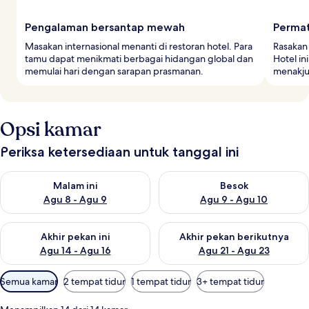
Pengalaman bersantap mewah
Permat
Masakan internasional menanti di restoran hotel. Para
Rasakan 
tamu dapat menikmati berbagai hidangan global dan
Hotel in
memulai hari dengan sarapan prasmanan.
menakju
Opsi kamar
Periksa ketersediaan untuk tanggal ini
Periksa ketersediaan untuk malam ini Agu 8 - Agu 9
Periksa ketersediaan untuk be
Malam ini
Besok
Agu 8 - Agu 9
Agu 9 - Agu 10
Periksa ketersediaan untuk akhir pekan ini Agu 14 - Agu 16
Periksa ketersediaan untuk ak
Akhir pekan ini
Akhir pekan berikutnya
Agu 14 - Agu 16
Agu 21 - Agu 23
Filter
Semua kamar
2 tempat tidur
1 tempat tidur
3+ tempat tidur
tersedia
untuk