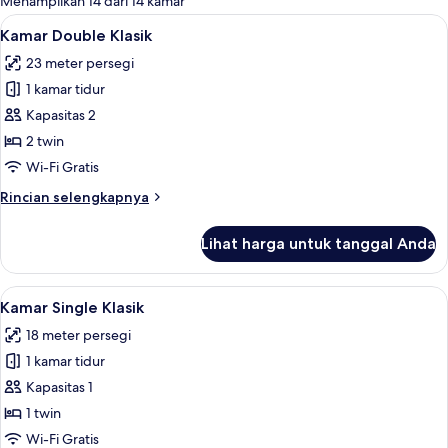
Menampilkan 14 dari 14 kamar
kamar
Lihat
Seprai antialergi, selimut bulu angsa, 
6
Kamar Double Klasik
semua
23 meter persegi
foto
1 kamar tidur
untuk
Kamar
Kapasitas 2
Double
2 twin
Klasik
Wi-Fi Gratis
Rincian
Rincian selengkapnya
lebih
lanjut
Lihat harga untuk tanggal Anda
untuk
Kamar
Double
Lihat
Seprai antialergi, selimut bulu angsa, 
6
Klasik
Kamar Single Klasik
semua
18 meter persegi
foto
1 kamar tidur
untuk
Kamar
Kapasitas 1
Single
1 twin
Klasik
Wi-Fi Gratis