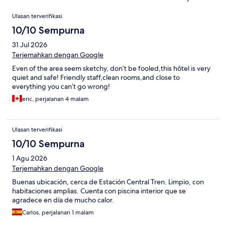
Ulasan
Ulasan terverifikasi
10/10 Sempurna
31 Jul 2026
Terjemahkan dengan Google
Even of the area seem sketchy, don’t be fooled,this hôtel is very
quiet and safe! Friendly staff,clean rooms,and close to
everything you can’t go wrong!
eric, perjalanan 4 malam
Ulasan terverifikasi
10/10 Sempurna
1 Agu 2026
Terjemahkan dengan Google
Buenas ubicación, cerca de Estación Central Tren. Limpio, con
habitaciones amplias. Cuenta con piscina interior que se
agradece en día de mucho calor.
Carlos, perjalanan 1 malam