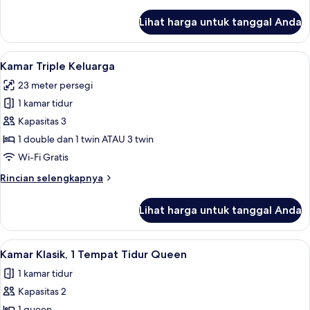
lebih
lanjut
Lihat harga untuk tanggal Anda
untuk
Kamar
Keluarga
Lihat
Seprai antialergi, selimut bulu angsa, 
7
Kamar Triple Keluarga
semua
23 meter persegi
foto
1 kamar tidur
untuk
Kamar
Kapasitas 3
Triple
1 double dan 1 twin ATAU 3 twin
Keluarga
Wi-Fi Gratis
Rincian
Rincian selengkapnya
lebih
lanjut
Lihat harga untuk tanggal Anda
untuk
Kamar
Triple
Lihat
Kamar Klasik, 1 Tempat Tidur Queen | S
6
Keluarga
Kamar Klasik, 1 Tempat Tidur Queen
semua
1 kamar tidur
foto
Kapasitas 2
untuk
1 queen