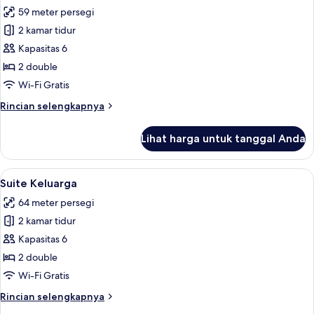
semua
59 meter persegi
foto
2 kamar tidur
untuk
Kamar
Kapasitas 6
Keluarga
2 double
(ComfortPlus)
Wi-Fi Gratis
Rincian
Rincian selengkapnya
lebih
lanjut
Lihat harga untuk tanggal Anda
untuk
Kamar
Keluarga
Lihat
Seprai antialergi, selimut bulu angsa, 
5
(ComfortPlus)
Suite Keluarga
semua
64 meter persegi
foto
2 kamar tidur
untuk
Suite
Kapasitas 6
Keluarga
2 double
Wi-Fi Gratis
Rincian
Rincian selengkapnya
lebih