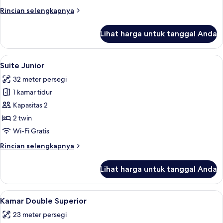
Rincian
Rincian selengkapnya
lebih
lanjut
Lihat harga untuk tanggal Anda
untuk
Kamar
Single
Lihat
Pemandangan dari kamar
6
Klasik
Suite Junior
semua
32 meter persegi
foto
1 kamar tidur
untuk
Suite
Kapasitas 2
Junior
2 twin
Wi-Fi Gratis
Rincian
Rincian selengkapnya
lebih
lanjut
Lihat harga untuk tanggal Anda
untuk
Suite
Junior
Lihat
Pemandangan dari kamar
5
Kamar Double Superior
semua
23 meter persegi
foto