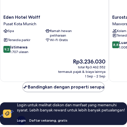
Eden
Eurostar
Eden Hotel Wolff
Eurost
Hotel
Grand
Pusat Kota Munich
Maxvors
Wolff
Central
Spa
Ramah hewan
Kolam
Pusat
Maxvors
peliharaan
Tersed
Kota
Tersedia parkir
Wi-Fi Gratis
Munich
8.8
Luar
8,8
9.2
Istimewa
dari
1.008
9,2
dari
1.707 ulasan
10,
10,
Luar
Harga
Rp3.236.030
Istimewa,
Biasa,
sekarang
1.707
total Rp3.462.552
1.008
Rp3.236.030
termasuk pajak & biaya lainnya
ulasan
ulasan
1 Sep - 2 Sep
Bandingkan dengan properti serupa
Login untuk melihat diskon dan manfaat yang memenuhi
syarat. Lebih banyak reward untuk lebih banyak petualangan!
Login
Daftar sekarang, gratis