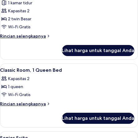
1 kamar tidur
untuk
Kamar
Kapasitas 2
Double
2 twin Besar
Superior
Wi-Fi Gratis
Rincian
Rincian selengkapnya
lebih
lanjut
Lihat harga untuk tanggal Anda
untuk
Kamar
Double
Lihat
Seprai antialergi, selimut bulu angsa, 
5
Superior
Classic Room, 1 Queen Bed
semua
Kapasitas 2
foto
1 queen
untuk
Classic
Wi-Fi Gratis
Room,
Rincian
Rincian selengkapnya
1
lebih
lanjut
Queen
Lihat harga untuk tanggal Anda
untuk
Bed
Classic
Room,
Lihat
Seprai antialergi, selimut bulu angsa, 
5
1
Senior Suite