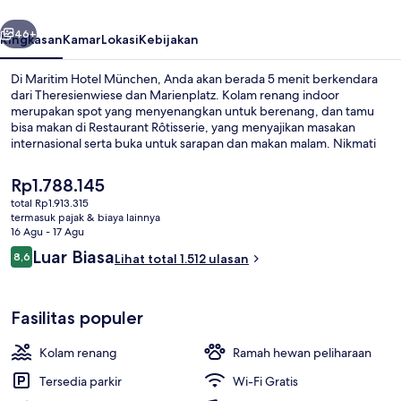
belumnya
Berikutnya
46+
Ringkasan
Kamar
Lokasi
Kebijakan
Di Maritim Hotel München, Anda akan berada 5 menit berkendara
dari Theresienwiese dan Marienplatz. Kolam renang indoor
merupakan spot yang menyenangkan untuk berenang, dan tamu
bisa makan di Restaurant Rôtisserie, yang menyajikan masakan
internasional serta buka untuk sarapan dan makan malam. Nikmati
berbagai fasilitas unggulan di hotel mewah ini seperti, bar/lounge,
pusat kebugaran, dan sauna. Staf dan sarapan mendapatkan nilai
Harga
Rp1.788.145
yang bagus dari para traveler. Properti ini berada dekat dengan
saat
total Rp1.913.315
transportasi umum: Pemberhentian Trem Stasiun Pusat Munich
ini
termasuk pajak & biaya lainnya
berjarak 4 menit dan U-Bahn Central berjarak 4 menit.
Kolam renang indoor
Rp1.788.145
16 Agu - 17 Agu
Ulasan
Luar Biasa
8,6
Lihat total 1.512 ulasan
8,6 dari 10
Fasilitas populer
Kolam renang
Ramah hewan peliharaan
Tersedia parkir
Wi-Fi Gratis