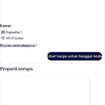
Kamar
Kapasitas 1
Wi-Fi Gratis
Rincian
Rincian selengkapnya
lebih
lanjut
Lihat harga untuk tanggal Anda
untuk
Kamar
Properti serupa
Eden Hotel Wolff
Eurostar