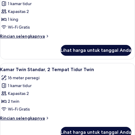
Queen
1 kamar tidur
untuk
Kamar
Kapasitas 2
Standar,
1 king
1
Wi-Fi Gratis
Tempat
Rincian
Rincian selengkapnya
Tidur
lebih
King
lanjut
Lihat harga untuk tanggal Anda
untuk
Kamar
Standar,
Lihat
Kamar Twin Standar, 2 Tempat Tidur Tw
4
1
Kamar Twin Standar, 2 Tempat Tidur Twin
semua
Tempat
16 meter persegi
Tidur
foto
King
1 kamar tidur
untuk
Kamar
Kapasitas 2
Twin
2 twin
Standar,
Wi-Fi Gratis
2
Rincian
Rincian selengkapnya
Tempat
lebih
Tidur
lanjut
Lihat harga untuk tanggal Anda
untuk