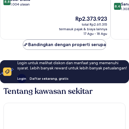
8,8
8.4
Atocha
San
dari
1.004 ulasan
8,4
dari
Arganzu
1.303
10,
10,
Luar
Harga
Rp2.373.923
Sangat
Biasa,
sekarang
Baik,
total Rp2.611.315
1.004
Rp2.373.923
termasuk pajak & biaya lainnya
1.303
ulasan
17 Agu - 18 Agu
ulasan
Bandingkan dengan properti serupa
Login untuk melihat diskon dan manfaat yang memenuhi
syarat. Lebih banyak reward untuk lebih banyak petualangan!
Login
Daftar sekarang, gratis
Tentang kawasan sekitar