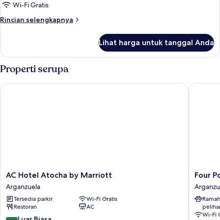
Room,
Wi-Fi Gratis
1
Rincian
Rincian selengkapnya
King
lebih
Bed
lanjut
Lihat harga untuk tanggal Anda
untuk
Standard
Plus
Properti serupa
Room,
1
AC Hotel Atocha by Marriott
Four Poi
King
Bed
AC
Four
AC Hotel Atocha by Marriott
Four P
Hotel
Points
Arganzuela
Arganzu
Atocha
Flex
Tersedia parkir
Wi-Fi Gratis
Ramah
by
by
Restoran
AC
peliha
Marriott
Sherato
Wi-Fi 
Arganzuela
Madrid
8.8
Luar Biasa