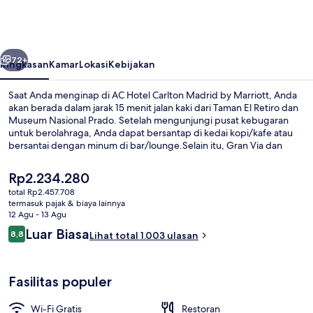
Carlton
Madrid
by
belumnya
Berikutnya
Marriott
72+
Ringkasan
Kamar
Lokasi
Kebijakan
Saat Anda menginap di AC Hotel Carlton Madrid by Marriott, Anda
akan berada dalam jarak 15 menit jalan kaki dari Taman El Retiro dan
Museum Nasional Prado. Setelah mengunjungi pusat kebugaran
untuk berolahraga, Anda dapat bersantap di kedai kopi/kafe atau
bersantai dengan minum di bar/lounge.Selain itu, Gran Via dan
Istana Kerajaan hanya berjarak 5 menit berkendara.Para traveler
menyukai staf dan kondisi keseluruhan. Properti ini berada dekat
Harga
Rp2.234.280
dengan transportasi umum: Stasiun Palos de la Frontera berjarak 3
saat
total Rp2.457.708
menit dan Estación del Arte berjarak 6 menit.
ini
termasuk pajak & biaya lainnya
Pemandangan dari properti
Rp2.234.280
12 Agu - 13 Agu
Ulasan
Luar Biasa
8,8
Lihat total 1.003 ulasan
8,8 dari 10
Fasilitas populer
Wi-Fi Gratis
Restoran