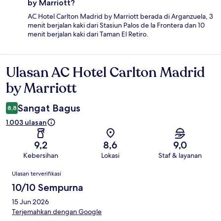
by Marriott?
AC Hotel Carlton Madrid by Marriott berada di Arganzuela, 3
menit berjalan kaki dari Stasiun Palos de la Frontera dan 10
menit berjalan kaki dari Taman El Retiro.
Ulasan AC Hotel Carlton Madrid
Ulasan
by Marriott
Sangat Bagus
8,8
1.003 ulasan
9,2
8,6
9,0
Kebersihan
Lokasi
Staf & layanan
Ulasan
Ulasan terverifikasi
10/10 Sempurna
15 Jun 2026
Terjemahkan dengan Google