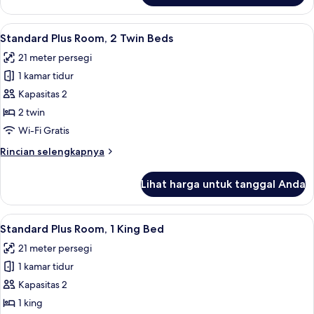
Twin
Kamar
Twin
Lihat
Minibar, brankas, ruang kerja ramah 
4
Standar,
Standard Plus Room, 2 Twin Beds
semua
2
21 meter persegi
Tempat
foto
Tidur
1 kamar tidur
untuk
Twin
Standard
Kapasitas 2
Plus
2 twin
Room,
Wi-Fi Gratis
2
Rincian
Rincian selengkapnya
Twin
lebih
Beds
lanjut
Lihat harga untuk tanggal Anda
untuk
Standard
Plus
Lihat
Standard Plus Room, 1 King Bed | Mini
5
Room,
Standard Plus Room, 1 King Bed
semua
2
21 meter persegi
Twin
foto
Beds
1 kamar tidur
untuk
Standard
Kapasitas 2
Plus
1 king