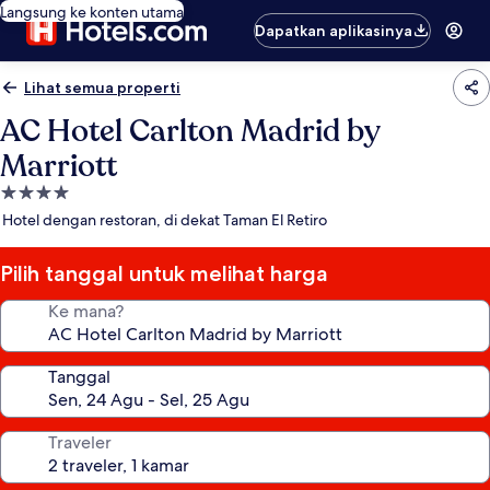
Langsung ke konten utama
Dapatkan aplikasinya
Lihat semua properti
AC Hotel Carlton Madrid by
Marriott
Properti
bintang
Hotel dengan restoran, di dekat Taman El Retiro
4.0
Pilih tanggal untuk melihat harga
Ke mana?
Tanggal
Traveler