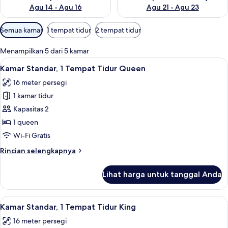
Agu 14 - Agu 16
Agu 21 - Agu 23
Filter
Semua kamar
1 tempat tidur
2 tempat tidur
tersedia
untuk
Menampilkan 5 dari 5 kamar
kamar
Lihat
Kamar Standar, 1 Tempat Tidur Queen 
5
Kamar Standar, 1 Tempat Tidur Queen
semua
16 meter persegi
foto
1 kamar tidur
untuk
Kamar
Kapasitas 2
Standar,
1 queen
1
Wi-Fi Gratis
Tempat
Rincian
Rincian selengkapnya
Tidur
lebih
Queen
lanjut
Lihat harga untuk tanggal Anda
untuk
Kamar
Standar,
Lihat
Kamar Standar, 1 Tempat Tidur King | 
4
1
Kamar Standar, 1 Tempat Tidur King
semua
Tempat
16 meter persegi
Tidur
foto