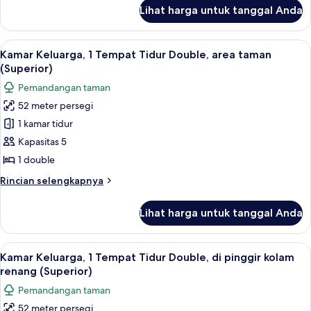
lanjut
Twin,
Lihat harga untuk tanggal Anda
untuk
pemandangan
Kamar
kolam
Superior,
Lihat
Minibar, brankas, setrika/meja setrika,
16
renang
2
Kamar Keluarga, 1 Tempat Tidur Double, area taman
semua
Tempat
(Superior)
Tidur
foto
Pemandangan taman
Twin,
untuk
pemandangan
52 meter persegi
Kamar
kolam
1 kamar tidur
Keluarga,
renang
1
Kapasitas 5
Tempat
1 double
Tidur
Rincian
Rincian selengkapnya
Double,
lebih
area
lanjut
Lihat harga untuk tanggal Anda
untuk
taman
Kamar
(Superior)
Keluarga,
Lihat
Minibar, brankas, setrika/meja setrika,
15
1
Kamar Keluarga, 1 Tempat Tidur Double, di pinggir kolam
semua
Tempat
renang (Superior)
Tidur
foto
Pemandangan taman
Double,
untuk
area
52 meter persegi