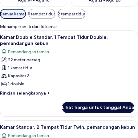
Agu 14 - Agu 16
Agu 21 - Agu 23
Filter
Semua kamar
1 tempat tidur
2 tempat tidur
tersedia
untuk
Menampilkan 16 dari 16 kamar
kamar
Lihat
Kamar Double Standar, 1 Tempat Tidur 
11
Kamar Double Standar, 1 Tempat Tidur Double,
semua
pemandangan kebun
foto
Pemandangan taman
untuk
22 meter persegi
Kamar
1 kamar tidur
Double
Standar,
Kapasitas 3
1
1 double
Tempat
Rincian
Rincian selengkapnya
Tidur
lebih
Double,
lanjut
Lihat harga untuk tanggal Anda
untuk
pemandangan
Kamar
kebun
Double
Lihat
Minibar, brankas, setrika/meja setrika,
12
Standar,
Kamar Standar, 2 Tempat Tidur Twin, pemandangan kebun
semua
1
Pemandangan taman
Tempat
foto