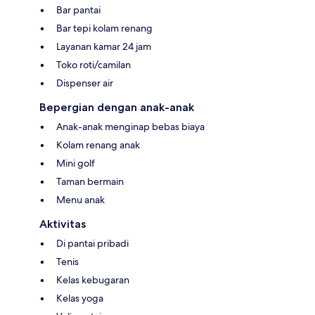
Bar pantai
Bar tepi kolam renang
Layanan kamar 24 jam
Toko roti/camilan
Dispenser air
Bepergian dengan anak-anak
Anak-anak menginap bebas biaya
Kolam renang anak
Mini golf
Taman bermain
Menu anak
Aktivitas
Di pantai pribadi
Tenis
Kelas kebugaran
Kelas yoga