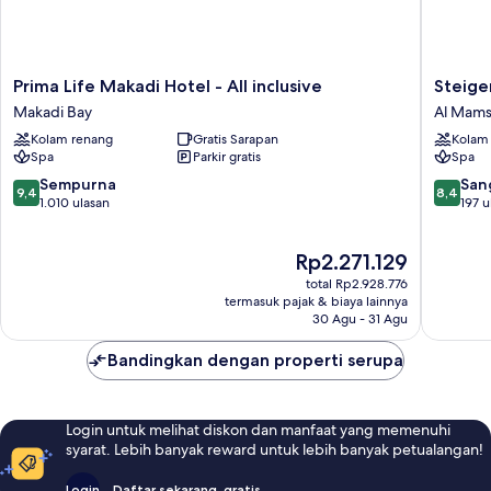
Prima
Steigen
Prima Life Makadi Hotel - All inclusive
Steige
Life
Aqua
Makadi Bay
Al Mams
Makadi
Magic
Kolam renang
Gratis Sarapan
Kolam
Hotel
Hotel
Spa
Parkir gratis
Spa
-
Al
All
Mamsha
9.4
8.4
Sempurna
San
9,4
8,4
inclusive
El
dari
dari
1.010 ulasan
197 u
Makadi
Seyahi
10,
10,
Bay
Sempurna,
Sangat
Harga
Rp2.271.129
1.010
Baik,
sekarang
ulasan
197
total Rp2.928.776
Rp2.271.129
ulasan
termasuk pajak & biaya lainnya
30 Agu - 31 Agu
Bandingkan dengan properti serupa
Login untuk melihat diskon dan manfaat yang memenuhi
syarat. Lebih banyak reward untuk lebih banyak petualangan!
Login
Daftar sekarang, gratis