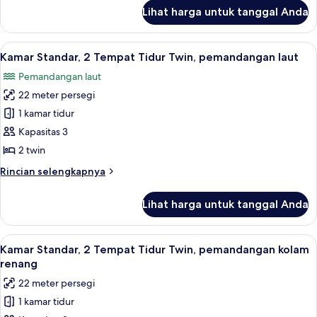
Double,
lanjut
Lihat harga untuk tanggal Anda
untuk
pemandangan
Kamar
laut
Double
Lihat
Minibar, brankas, setrika/meja setrika,
13
Standar,
Kamar Standar, 2 Tempat Tidur Twin, pemandangan laut
semua
1
Pemandangan laut
Tempat
foto
Tidur
22 meter persegi
untuk
Double,
Kamar
1 kamar tidur
pemandangan
Standar,
laut
Kapasitas 3
2
2 twin
Tempat
Rincian
Rincian selengkapnya
Tidur
lebih
Twin,
lanjut
Lihat harga untuk tanggal Anda
untuk
pemandangan
Kamar
laut
Standar,
Lihat
Minibar, brankas, setrika/meja setrika,
14
2
Kamar Standar, 2 Tempat Tidur Twin, pemandangan kolam
semua
Tempat
renang
Tidur
foto
22 meter persegi
Twin,
untuk
pemandangan
1 kamar tidur
Kamar
laut