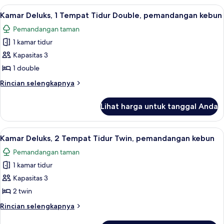
pemandangan
Deluks,
Lihat
Minibar, brankas, setrika/meja setrika,
laut
16
1
Kamar Deluks, 1 Tempat Tidur Double, pemandangan kebun
semua
Tempat
Pemandangan taman
Tidur
foto
Double,
1 kamar tidur
untuk
pemandangan
Kamar
Kapasitas 3
laut
Deluks,
1 double
1
Rincian
Rincian selengkapnya
Tempat
lebih
Tidur
lanjut
Lihat harga untuk tanggal Anda
untuk
Double,
Kamar
pemandangan
Deluks,
Lihat
Minibar, brankas, setrika/meja setrika,
kebun
10
1
Kamar Deluks, 2 Tempat Tidur Twin, pemandangan kebun
semua
Tempat
Pemandangan taman
Tidur
foto
Double,
1 kamar tidur
untuk
pemandangan
Kamar
Kapasitas 3
kebun
Deluks,
2 twin
2
Rincian
Rincian selengkapnya
Tempat
lebih
lanjut