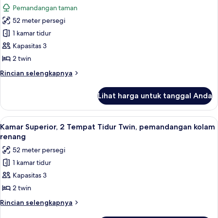
semua
1
renang
Pemandangan taman
Tempat
foto
Tidur
52 meter persegi
untuk
Double,
Kamar
1 kamar tidur
pemandangan
Superior,
kolam
Kapasitas 3
renang
2
2 twin
Tempat
Rincian
Rincian selengkapnya
Tidur
lebih
Twin
lanjut
Lihat harga untuk tanggal Anda
untuk
Kamar
Superior,
Lihat
Minibar, brankas, setrika/meja setrika,
15
2
Kamar Superior, 2 Tempat Tidur Twin, pemandangan kolam
semua
Tempat
renang
Tidur
foto
52 meter persegi
Twin
untuk
1 kamar tidur
Kamar
Kapasitas 3
Superior,
2
2 twin
Tempat
Rincian
Rincian selengkapnya
Tidur
lebih