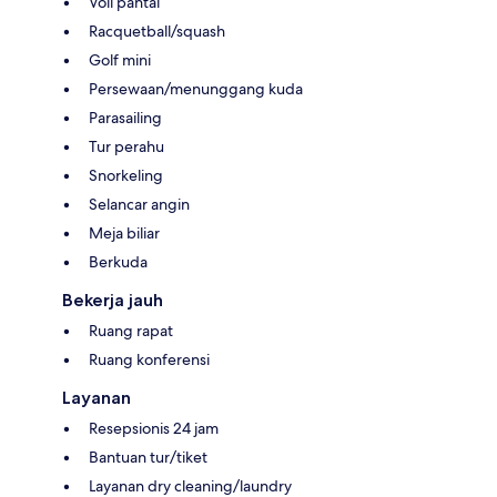
Voli pantai
Racquetball/squash
Golf mini
Persewaan/menunggang kuda
Parasailing
Tur perahu
Snorkeling
Selancar angin
Meja biliar
Berkuda
Bekerja jauh
Ruang rapat
Ruang konferensi
Layanan
Resepsionis 24 jam
Bantuan tur/tiket
Layanan dry cleaning/laundry