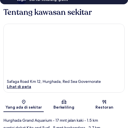
Tentang kawasan sekitar
Safaga Road Km 12, Hurghada, Red Sea Governorate
Lihat di peta
Peta
Yang ada di sekitar
Berkeliling
Restoran
Hurghada Grand Aquarium
- 17 mnt jalan kaki
- 1.5 km
pantai dekat Kite and Surf
- 5 mnt berkendara
- 2.7 km