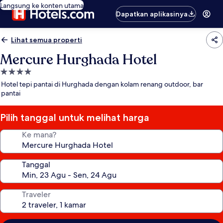
Langsung ke konten utama
Dapatkan aplikasinya
Lihat semua properti
Mercure Hurghada Hotel
Properti
bintang
Hotel tepi pantai di Hurghada dengan kolam renang outdoor, bar
4.0
pantai
Pilih tanggal untuk melihat harga
Ke mana?
Tanggal
Traveler