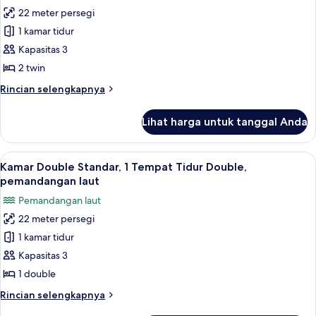
Tidur
22 meter persegi
untuk
Double,
Kamar
1 kamar tidur
pemandangan
Standar,
kebun
Kapasitas 3
2
2 twin
Tempat
Rincian
Rincian selengkapnya
Tidur
lebih
Twin,
lanjut
Lihat harga untuk tanggal Anda
untuk
pemandangan
Kamar
kebun
Standar,
Lihat
Minibar, brankas, setrika/meja setrika,
18
2
Kamar Double Standar, 1 Tempat Tidur Double,
semua
Tempat
pemandangan laut
Tidur
foto
Pemandangan laut
Twin,
untuk
pemandangan
22 meter persegi
Kamar
kebun
1 kamar tidur
Double
Standar,
Kapasitas 3
1
1 double
Tempat
Rincian
Rincian selengkapnya
Tidur
lebih