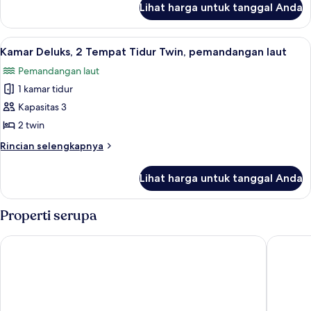
Tidur
Lihat harga untuk tanggal Anda
untuk
Twin,
Kamar
pemandangan
Deluks,
Lihat
Minibar, brankas, setrika/meja setrika,
kebun
9
2
Kamar Deluks, 2 Tempat Tidur Twin, pemandangan laut
semua
Tempat
Pemandangan laut
Tidur
foto
Twin,
1 kamar tidur
untuk
pemandangan
Kamar
Kapasitas 3
kebun
Deluks,
2 twin
2
Rincian
Rincian selengkapnya
Tempat
lebih
Tidur
lanjut
Lihat harga untuk tanggal Anda
untuk
Twin,
Kamar
pemandangan
Deluks,
Properti serupa
laut
2
Tempat
Prima Life Makadi Hotel - All inclusive
Steigenb
Tidur
Twin,
pemandangan
laut