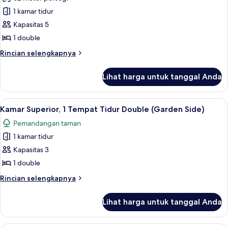
Kamar
taman
1 kamar tidur
Keluarga,
(Superior)
1
Kapasitas 5
Tempat
1 double
Tidur
Rincian
Rincian selengkapnya
Double,
lebih
di
lanjut
Lihat harga untuk tanggal Anda
untuk
pinggir
Kamar
kolam
Keluarga,
Lihat
Minibar, brankas, setrika/meja setrika,
renang
15
1
Kamar Superior, 1 Tempat Tidur Double (Garden Side)
semua
Tempat
(Superior)
Pemandangan taman
Tidur
foto
Double,
1 kamar tidur
untuk
di
Kamar
Kapasitas 3
pinggir
Superior,
kolam
1 double
renang
1
Rincian
Rincian selengkapnya
(Superior)
Tempat
lebih
Tidur
lanjut
Lihat harga untuk tanggal Anda
untuk
Double
Kamar
(Garden
Superior,
Suite Superior, 1 Tempat Tidur King (Poo