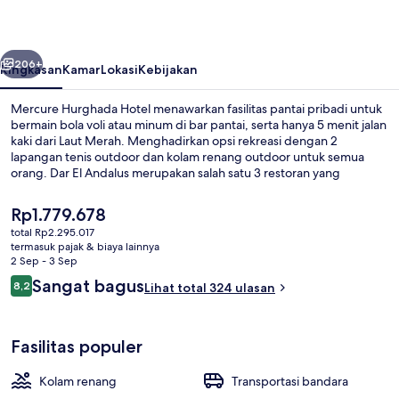
belumnya
Berikutnya
206+
Ringkasan
Kamar
Lokasi
Kebijakan
Mercure Hurghada Hotel menawarkan fasilitas pantai pribadi untuk
bermain bola voli atau minum di bar pantai, serta hanya 5 menit jalan
kaki dari Laut Merah. Menghadirkan opsi rekreasi dengan 2
lapangan tenis outdoor dan kolam renang outdoor untuk semua
orang. Dar El Andalus merupakan salah satu 3 restoran yang
menyajikan masakan internasional serta buka untuk sarapan, makan
siang, dan makan malam. Keunggulan lainnya meliputi marina, bar
Harga
Rp1.779.678
tepi kolam renang, dan kolam renang anak. Layanan kamar dan staf
saat
total Rp2.295.017
mendapatkan nilai yang bagus dari para traveler.
ini
termasuk pajak & biaya lainnya
Fasilitas olahraga
Rp1.779.678
2 Sep - 3 Sep
Ulasan
Sangat bagus
8,2
Lihat total 324 ulasan
8,2 dari 10
Fasilitas populer
Kolam renang
Transportasi bandara