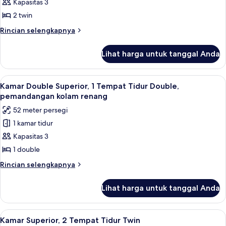
Kapasitas 3
Standar,
2
2 twin
Tempat
Rincian
Rincian selengkapnya
Tidur
lebih
lanjut
Twin,
Lihat harga untuk tanggal Anda
untuk
pemandangan
Kamar
kolam
Standar,
Lihat
Minibar, brankas, setrika/meja setrika,
12
renang
2
Kamar Double Superior, 1 Tempat Tidur Double,
semua
Tempat
pemandangan kolam renang
Tidur
foto
52 meter persegi
Twin,
untuk
pemandangan
1 kamar tidur
Kamar
kolam
Kapasitas 3
Double
renang
Superior,
1 double
1
Rincian
Rincian selengkapnya
Tempat
lebih
lanjut
Tidur
Lihat harga untuk tanggal Anda
untuk
Double,
Kamar
pemandangan
Double
Lihat
Minibar, brankas, setrika/meja setrika,
16
kolam
Superior,
Kamar Superior, 2 Tempat Tidur Twin