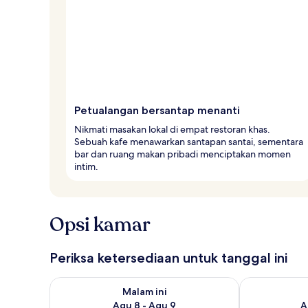
Petualangan bersantap menanti
Nikmati masakan lokal di empat restoran khas.
Sebuah kafe menawarkan santapan santai, sementara
bar dan ruang makan pribadi menciptakan momen
intim.
Opsi kamar
Periksa ketersediaan untuk tanggal ini
Periksa ketersediaan untuk malam ini Agu 8 - Agu 9
Periksa keter
Malam ini
Agu 8 - Agu 9
A