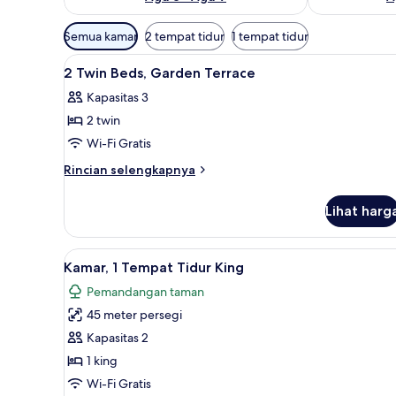
Filter
Semua kamar
2 tempat tidur
1 tempat tidur
tersedia
Lihat
Seprai premium, selimut bulu 
untuk
1
2 Twin Beds, Garden Terrace
semua
kamar
Kapasitas 3
foto
2 twin
untuk
2
Wi-Fi Gratis
Twin
Rincian
Rincian selengkapnya
Beds,
lebih
lanjut
Garden
Lihat harg
untuk
Terrace
2
Twin
Lihat
Kamar, 1 Tempat Tidur King | S
7
Beds,
Kamar, 1 Tempat Tidur King
semua
Garden
Pemandangan taman
Terrace
foto
45 meter persegi
untuk
Kamar,
Kapasitas 2
1
1 king
Tempat
Wi-Fi Gratis