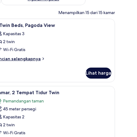
Menampilkan 15 dari 15 kamar
inibar, dan brankas
ihat
Seprai premium, selimut bulu angsa, minibar,
1
 Twin Beds, Pagoda View
emua
Kapasitas 3
oto
2 twin
ntuk
Wi-Fi Gratis
win
ncian
ncian selengkapnya
eds,
bih
njut
agoda
Lihat harga
tuk
iew
in
prai premium, selimut bulu angsa, minibar, dan brankas
ihat
Kamar, 2 Tempat Tidur Twin | Seprai premium,
7
ds,
amar, 2 Tempat Tidur Twin
emua
goda
Pemandangan taman
ew
oto
45 meter persegi
ntuk
amar,
Kapasitas 2
2 twin
empat
Wi-Fi Gratis