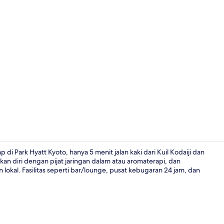
Video proper
di Park Hyatt Kyoto, hanya 5 menit jalan kaki dari Kuil Kodaiji dan
n diri dengan pijat jaringan dalam atau aromaterapi, dan
lokal. Fasilitas seperti bar/lounge, pusat kebugaran 24 jam, dan
4 restoran;