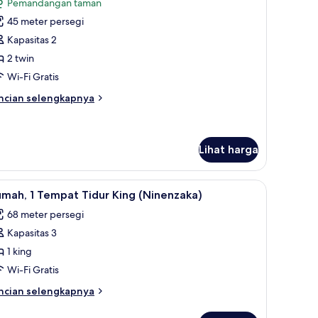
Pemandangan taman
in
oto
arden
45 meter persegi
ntuk
rrace)
amar,
Kapasitas 2
2 twin
empat
Wi-Fi Gratis
idur
ncian
ncian selengkapnya
win,
bih
emandangan
njut
tuk
ebun
mar,
Lihat harga
empat
 Seprai premium, selimut bulu angsa, minibar, dan brankas
ihat
Rumah, 1 Tempat Tidur King (Ninenzaka) | Sep
dur
7
mah, 1 Tempat Tidur King (Ninenzaka)
in,
emua
emandangan
68 meter persegi
oto
bun
Kapasitas 3
ntuk
umah,
1 king
Wi-Fi Gratis
empat
ncian
ncian selengkapnya
idur
bih
ing
njut