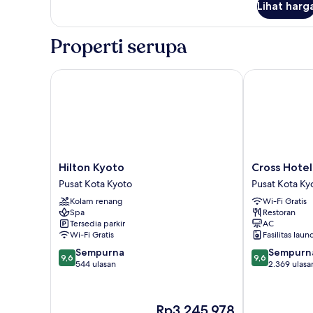
Lihat harg
untuk
(Higashiyama)
Rumah,
1
Properti serupa
Tempat
Tidur
King
Hilton Kyoto
Cross Hotel 
(Higashiyama)
Hilton
Cross
Hilton Kyoto
Cross Hotel
Kyoto
Hotel
Pusat Kota Kyoto
Pusat Kota Ky
Pusat
Kyoto
Kolam renang
Wi-Fi Gratis
Kota
Pusat
Spa
Restoran
Kyoto
Kota
Tersedia parkir
AC
Kyoto
Wi-Fi Gratis
Fasilitas laun
9.6
9.6
Sempurna
Sempurn
9,6
9,6
dari
dari
544 ulasan
2.369 ulasa
10,
10,
Sempurna,
Sempurna,
544
2.369
Harga
Rp3.245.978