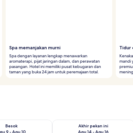
Spa memanjakan murni
Tidur
Spa dengan layanan lengkap menawarkan
Kenaka
aromaterapi, pijat jaringan dalam, dan perawatan
mandi 
pasangan. Hotel ini memiliki pusat kebugaran dan
premium
taman yang buka 24 jam untuk peremajaan total.
mening
sediaan untuk besok Agu 9 - Agu 10
Periksa ketersediaan untuk akhir pekan
Besok
Akhir pekan ini
gu 9 - Agu 10
Agu 14 - Agu 16