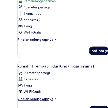
(Pagoda
Pemandangan taman
foto
View)
45 meter persegi
untuk
Kamar,
1 kamar tidur
1
Kapasitas 2
Tempat
1 king
Tidur
Wi-Fi Gratis
King
Rincian
Rincian selengkapnya
(Garden
lebih
Terrace)
lanjut
Lihat harg
untuk
Kamar,
1
Lihat
Rumah, 1 Tempat Tidur King (H
7
Tempat
Rumah, 1 Tempat Tidur King (Higashiyama)
semua
Tidur
90 meter persegi
King
foto
(Garden
Kapasitas 3
untuk
Terrace)
Rumah,
1 king
1
Wi-Fi Gratis
Tempat
Rincian
Rincian selengkapnya
Tidur
lebih
King
lanjut