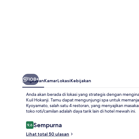
108+
Ringkasan
Kamar
Lokasi
Kebijakan
Anda akan berada di lokasi yang strategis dengan menginap 
Kuil Hokanji. Tamu dapat mengunjungi spa untuk memanjaka
Kyoyamato, salah satu 4 restoran, yang menyajikan masakan 
toko roti/camilan adalah daya tarik lain di hotel mewah ini.
Ulasan
Sempurna
9,6
9,6 dari 10
Lihat total 50 ulasan