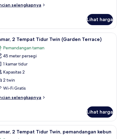
idur
ncian
ncian selengkapnya
win
bih
njut
Lihat harga
tuk
mar,
ew) | Seprai premium, selimut bulu angsa, minibar, dan brankas
ihat
Kamar, 2 Tempat Tidur Twin (Garden Terrace) 
7
empat
mar, 2 Tempat Tidur Twin (Garden Terrace)
emua
dur
Pemandangan taman
in
oto
45 meter persegi
ntuk
amar,
1 kamar tidur
Kapasitas 2
empat
2 twin
idur
Wi-Fi Gratis
win
ncian
ncian selengkapnya
Garden
bih
errace)
njut
Lihat harga
tuk
mar,
gan kebun | Seprai premium, selimut bulu angsa, minibar, dan brankas
ihat
Kamar, 2 Tempat Tidur Twin, pemandangan keb
7
empat
amar, 2 Tempat Tidur Twin, pemandangan kebun
emua
dur