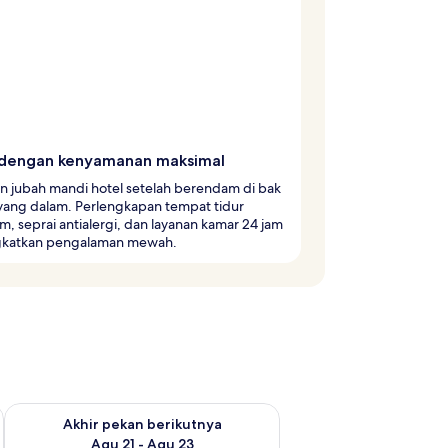
 dengan kenyamanan maksimal
n jubah mandi hotel setelah berendam di bak
yang dalam. Perlengkapan tempat tidur
, seprai antialergi, dan layanan kamar 24 jam
katkan pengalaman mewah.
 ini Agu 14 - Agu 16
Periksa ketersediaan untuk akhir pekan berikutnya Agu 21 - A
Akhir pekan berikutnya
Agu 21 - Agu 23