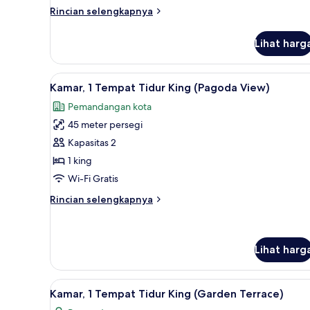
Tidur
Rincian
Rincian selengkapnya
King
lebih
lanjut
Lihat harg
untuk
Kamar,
1
Lihat
Kamar, 1 Tempat Tidur King (Pa
7
Tempat
Kamar, 1 Tempat Tidur King (Pagoda View)
semua
Tidur
Pemandangan kota
King
foto
45 meter persegi
untuk
Kamar,
Kapasitas 2
1
1 king
Tempat
Wi-Fi Gratis
Tidur
Rincian
Rincian selengkapnya
King
lebih
(Pagoda
lanjut
untuk
View)
Kamar,
Lihat harg
1
Tempat
Lihat
Kamar, 1 Tempat Tidur King (Ga
Tidur
8
Kamar, 1 Tempat Tidur King (Garden Terrace)
King
semua