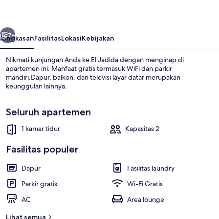
belumnya
Berikutnya
7+
Ringkasan
Fasilitas
Lokasi
Kebijakan
Nikmati kunjungan Anda ke El Jadida dengan menginap di
apartemen ini. Manfaat gratis termasuk WiFi dan parkir
mandiri.Dapur, balkon, dan televisi layar datar merupakan
keunggulan lainnya.
Seluruh apartemen
1 kamar tidur
Kapasitas 2
Apartemen | Area keluarga | TV layar 
Fasilitas populer
Dapur
Fasilitas laundry
Parkir gratis
Wi-Fi Gratis
AC
Area lounge
Lihat semua