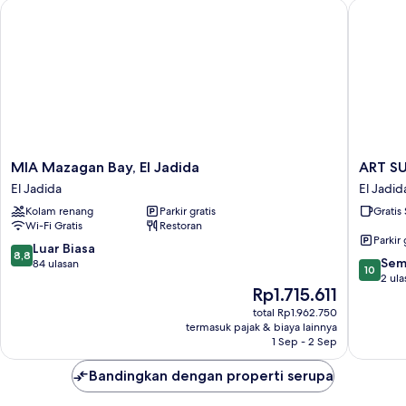
MIA Mazagan Bay, El Jadida
ART SUI
MIA
ART
MIA Mazagan Bay, El Jadida
ART SU
Mazagan
SUITES
El Jadida
El Jadid
Bay,
EL
Kolam renang
Parkir gratis
Gratis
El
JADIDA
Wi-Fi Gratis
Restoran
Jadida
El
Parkir 
El
Jadida
8.8
Luar Biasa
8,8
10.0
Jadida
Sem
dari
84 ulasan
10
dari
2 ula
10,
Harga
Rp1.715.611
10,
Luar
sekarang
Sempur
Biasa,
total Rp1.962.750
Rp1.715.611
2
termasuk pajak & biaya lainnya
84
1 Sep - 2 Sep
ulasan
ulasan
Bandingkan dengan properti serupa