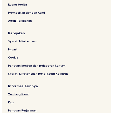
n
n
Ruang berita
d
d
e
e
Promosikan dengan Kami
l
l
Agen Perjalanan
a
a
p
p
l
l
Kebijakan
a
a
g
g
Syarat & Ketentuan
e
e
E
E
Privasi
l
l
J
J
Cookie
a
a
Panduan konten dan pelaporan konten
d
d
i
i
Syarat & Ketentuan Hotels.com Rewards
d
d
a
a
Informasi lainnya
Tentang Kami
Karir
Panduan Perjalanan