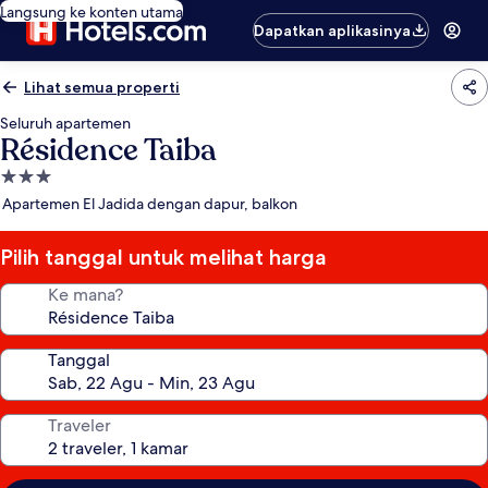
Langsung ke konten utama
Dapatkan aplikasinya
Lihat semua properti
Seluruh apartemen
Résidence Taiba
Properti
bintang
Apartemen El Jadida dengan dapur, balkon
3.0
Pilih tanggal untuk melihat harga
Ke mana?
Tanggal
Traveler