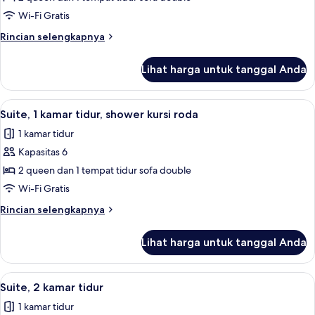
1
Wi-Fi Gratis
kamar
Rincian
Rincian selengkapnya
tidur,
lebih
bathtub
lanjut
Lihat harga untuk tanggal Anda
untuk
difabel
Suite,
1
Lihat
Seprai premium, meja kerja, dan ruan
7
kamar
Suite, 1 kamar tidur, shower kursi roda
semua
tidur,
1 kamar tidur
bathtub
foto
difabel
Kapasitas 6
untuk
Suite,
2 queen dan 1 tempat tidur sofa double
1
Wi-Fi Gratis
kamar
Rincian
Rincian selengkapnya
tidur,
lebih
shower
lanjut
Lihat harga untuk tanggal Anda
untuk
kursi
Suite,
roda
1
Lihat
Televisi layar datar 55-inci dengan sal
6
kamar
Suite, 2 kamar tidur
semua
tidur,
1 kamar tidur
shower
foto