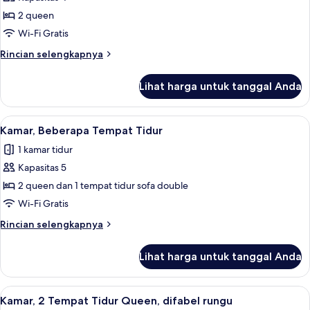
untuk
rungu
Kamar,
2 queen
(Roll-
2
in
Wi-Fi Gratis
Shower)
Tempat
Rincian
Rincian selengkapnya
Tidur
lebih
Queen
lanjut
Lihat harga untuk tanggal Anda
untuk
Kamar,
2
Lihat
Seprai premium, meja kerja, dan ruan
5
Tempat
Kamar, Beberapa Tempat Tidur
semua
Tidur
1 kamar tidur
Queen
foto
Kapasitas 5
untuk
Kamar,
2 queen dan 1 tempat tidur sofa double
Beberapa
Wi-Fi Gratis
Tempat
Rincian
Rincian selengkapnya
Tidur
lebih
lanjut
Lihat harga untuk tanggal Anda
untuk
Kamar,
Beberapa
Lihat
Seprai premium, meja kerja, dan ruan
5
Tempat
Kamar, 2 Tempat Tidur Queen, difabel rungu
semua