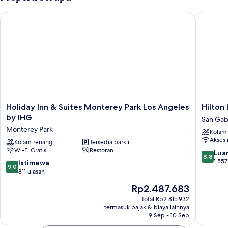
kamar
tidur,
Holiday Inn & Suites Monterey Park Los Angeles by IHG
Hilton L
bathtub
difabel
Holiday
Hilton
Holiday Inn & Suites Monterey Park Los Angeles
Hilton
Inn
Los
by IHG
San Gab
&
Angeles
Monterey Park
Kolam
Suites
Gabriel
Akses 
Monterey
Kolam renang
Tersedia parkir
San
Wi-Fi Gratis
Restoran
Park
Gabriel
8.8
Luar
8,8
Los
dari
1.557
9.0
Istimewa
9,0
Angeles
10,
dari
811 ulasan
by
Luar
10,
Harga
Rp2.487.683
IHG
Biasa,
Istimewa,
sekarang
Monterey
1.557
811
total Rp2.815.932
Rp2.487.683
Park
ulasan
termasuk pajak & biaya lainnya
ulasan
9 Sep - 10 Sep