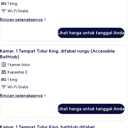
Kamar,
1 king
1
Wi-Fi Gratis
Tempat
Rincian
Rincian selengkapnya
Tidur
lebih
King,
lanjut
Lihat harga untuk tanggal Anda
untuk
difabel
Kamar,
rungu
1
Lihat
Seprai premium, meja kerja, dan ruan
5
Tempat
Kamar, 1 Tempat Tidur King, difabel rungu (Accessible
semua
Tidur
Bathtub)
King,
foto
1 kamar tidur
difabel
untuk
rungu
Kapasitas 2
Kamar,
1 king
1
Tempat
Wi-Fi Gratis
Tidur
Rincian
Rincian selengkapnya
King,
lebih
lanjut
difabel
Lihat harga untuk tanggal Anda
untuk
rungu
Kamar,
(Accessible
1
Lihat
Seprai premium, meja kerja, dan ruan
5
Bathtub)
Tempat
Kamar, 1 Tempat Tidur King, bathtub difabel