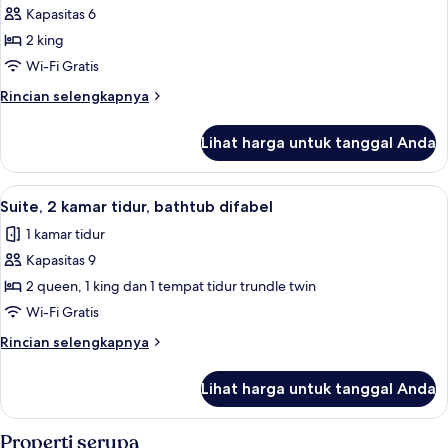
kursi
Kapasitas 6
untuk
roda
Suite,
2 king
2
Wi-Fi Gratis
kamar
Rincian
Rincian selengkapnya
tidur
lebih
lanjut
Lihat harga untuk tanggal Anda
untuk
Suite,
2
Lihat
Seprai premium, meja kerja, dan ruan
7
kamar
Suite, 2 kamar tidur, bathtub difabel
semua
tidur
1 kamar tidur
foto
Kapasitas 9
untuk
Suite,
2 queen, 1 king dan 1 tempat tidur trundle twin
2
Wi-Fi Gratis
kamar
Rincian
Rincian selengkapnya
tidur,
lebih
bathtub
lanjut
Lihat harga untuk tanggal Anda
untuk
difabel
Suite,
2
Properti serupa