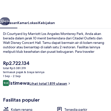
Marriott
Los
Angeles
belumnya
Berikutnya
Monterey
43+
Ringkasan
Kamar
Lokasi
Kebijakan
Park
Di Courtyard by Marriott Los Angeles Monterey Park, Anda akan
berada dalam jarak 10 menit berkendara dari Citadel Outlets dan
Walt Disney Concert Hall. Tamu dapat bermain air di kolam renang
outdoor atau bersantap di salah satu 2 restoran. Fasilitas lainnya
meliputi klub kesehatan dan pusat kebugaran. Para traveler
terkesan dengan staf dan lokasi.
Harga
Rp2.722.134
saat
total Rp3.081.319
ini
termasuk pajak & biaya lainnya
Lobi
Rp2.722.134
1 Sep - 2 Sep
Ulasan
Istimewa
9,0
Lihat total 1.819 ulasan
9,0 dari 10
Fasilitas populer
Kolam renang
Tersedia parkir