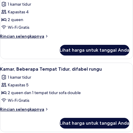
Tidur
1 kamar tidur
foto
Kapasitas 4
untuk
Kamar,
2 queen
2
Wi-Fi Gratis
Tempat
Rincian
Rincian selengkapnya
Tidur
lebih
Queen,
lanjut
Lihat harga untuk tanggal Anda
untuk
difabel
Kamar,
rungu
2
Lihat
Seprai premium, meja kerja, dan ruan
5
Tempat
Kamar, Beberapa Tempat Tidur, difabel rungu
semua
Tidur
1 kamar tidur
Queen,
foto
difabel
Kapasitas 5
untuk
rungu
Kamar,
2 queen dan 1 tempat tidur sofa double
Beberapa
Wi-Fi Gratis
Tempat
Rincian
Rincian selengkapnya
Tidur,
lebih
difabel
lanjut
Lihat harga untuk tanggal Anda
untuk
rungu
Kamar,