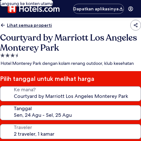
Langsung ke konten utama
Dapatkan aplikasinya
Lihat semua properti
Courtyard by Marriott Los Angeles
Monterey Park
Properti
bintang
Hotel Monterey Park dengan kolam renang outdoor, klub kesehatan
3.5
Pilih tanggal untuk melihat harga
Ke mana?
Tanggal
Traveler