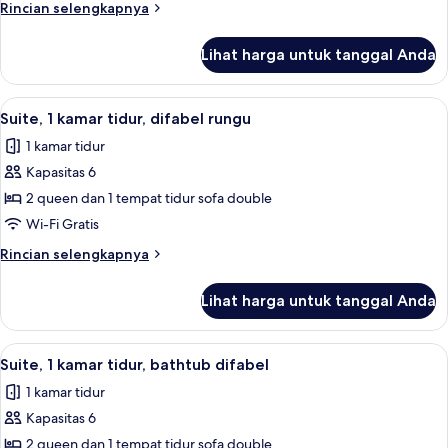
Rincian
Rincian selengkapnya
tidur,
lebih
bathtub
lanjut
Lihat harga untuk tanggal Anda
untuk
difabel
Suite,
1
Lihat
Seprai premium, meja kerja, dan ruan
7
kamar
Suite, 1 kamar tidur, difabel rungu
semua
tidur,
1 kamar tidur
bathtub
foto
difabel
Kapasitas 6
untuk
Suite,
2 queen dan 1 tempat tidur sofa double
1
Wi-Fi Gratis
kamar
Rincian
Rincian selengkapnya
tidur,
lebih
difabel
lanjut
Lihat harga untuk tanggal Anda
untuk
rungu
Suite,
1
Lihat
Seprai premium, meja kerja, dan ruan
8
kamar
Suite, 1 kamar tidur, bathtub difabel
semua
tidur,
1 kamar tidur
difabel
foto
rungu
Kapasitas 6
untuk
Suite,
2 queen dan 1 tempat tidur sofa double