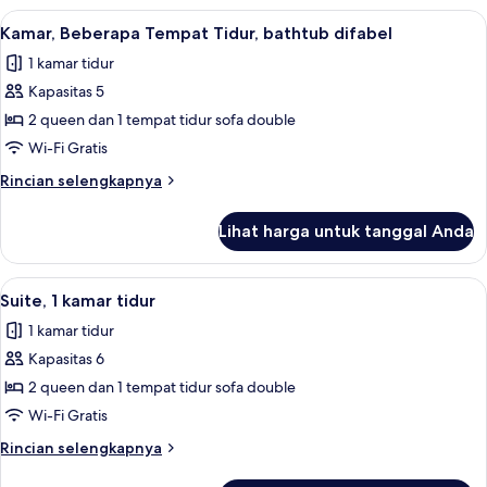
Beberapa
Lihat
Seprai premium, meja kerja, dan ruan
5
Tempat
Kamar, Beberapa Tempat Tidur, bathtub difabel
semua
Tidur,
1 kamar tidur
difabel
foto
rungu
Kapasitas 5
untuk
Kamar,
2 queen dan 1 tempat tidur sofa double
Beberapa
Wi-Fi Gratis
Tempat
Rincian
Rincian selengkapnya
Tidur,
lebih
bathtub
lanjut
Lihat harga untuk tanggal Anda
untuk
difabel
Kamar,
Beberapa
Lihat
Seprai premium, meja kerja, dan ruan
7
Tempat
Suite, 1 kamar tidur
semua
Tidur,
1 kamar tidur
bathtub
foto
difabel
Kapasitas 6
untuk
Suite,
2 queen dan 1 tempat tidur sofa double
1
Wi-Fi Gratis
kamar
Rincian
Rincian selengkapnya
tidur
lebih
lanjut