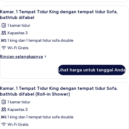
Kamar,
kursi
1
Lihat
Seprai premium, meja kerja, dan ruan
roda
5
Tempat
Kamar, 1 Tempat Tidur King dengan tempat tidur Sofa,
semua
Tidur
bathtub difabel
King,
foto
1 kamar tidur
shower
untuk
kursi
Kapasitas 3
Kamar,
roda
1 king dan 1 tempat tidur sofa double
1
Tempat
Wi-Fi Gratis
Tidur
Rincian
Rincian selengkapnya
King
lebih
lanjut
dengan
Lihat harga untuk tanggal Anda
untuk
tempat
Kamar,
tidur
1
Lihat
Seprai premium, meja kerja, dan ruan
5
Sofa,
Tempat
Kamar, 1 Tempat Tidur King dengan tempat tidur Sofa,
semua
Tidur
bathtub
bathtub difabel (Roll-in Shower)
King
foto
difabel
1 kamar tidur
dengan
untuk
tempat
Kapasitas 3
Kamar,
tidur
1 king dan 1 tempat tidur sofa double
1
Sofa,
bathtub
Tempat
Wi-Fi Gratis
difabel