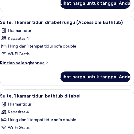
Lihat harga untuk tanggal Anda
untuk
Suite,
1
Lihat
Televisi layar datar 55-inci dengan sal
7
kamar
Suite, 1 kamar tidur, difabel rungu (Accessible Bathtub)
semua
tidur
1 kamar tidur
foto
Kapasitas 4
untuk
Suite,
1 king dan 1 tempat tidur sofa double
1
Wi-Fi Gratis
kamar
Rincian
Rincian selengkapnya
tidur,
lebih
difabel
lanjut
Lihat harga untuk tanggal Anda
untuk
rungu
Suite,
(Accessible
1
Lihat
Televisi layar datar 55-inci dengan sal
Bathtub)
6
kamar
Suite, 1 kamar tidur, bathtub difabel
semua
tidur,
1 kamar tidur
difabel
foto
rungu
Kapasitas 4
untuk
(Accessible
Suite,
1 king dan 1 tempat tidur sofa double
Bathtub)
1
Wi-Fi Gratis
kamar