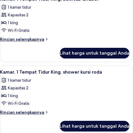
semua
Tidur
1 kamar tidur
King,
foto
difabel
Kapasitas 2
untuk
rungu
Kamar,
1 king
(Accessible
1
Bathtub)
Wi-Fi Gratis
Tempat
Rincian
Rincian selengkapnya
Tidur
lebih
King,
lanjut
Lihat harga untuk tanggal Anda
untuk
bathtub
Kamar,
difabel
1
Lihat
Seprai premium, meja kerja, dan ruan
5
Tempat
Kamar, 1 Tempat Tidur King, shower kursi roda
semua
Tidur
1 kamar tidur
King,
foto
bathtub
Kapasitas 2
untuk
difabel
Kamar,
1 king
1
Wi-Fi Gratis
Tempat
Rincian
Rincian selengkapnya
Tidur
lebih
King,
lanjut
Lihat harga untuk tanggal Anda
untuk
shower