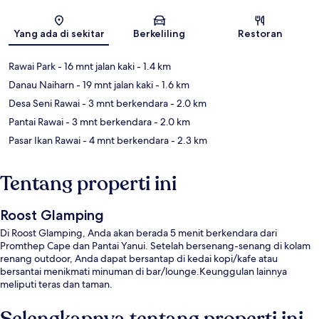
Peta
Yang ada di sekitar
Berkeliling
Restoran
Rawai Park
- 16 mnt jalan kaki
- 1.4 km
Danau Naiharn
- 19 mnt jalan kaki
- 1.6 km
Desa Seni Rawai
- 3 mnt berkendara
- 2.0 km
Pantai Rawai
- 3 mnt berkendara
- 2.0 km
Pasar Ikan Rawai
- 4 mnt berkendara
- 2.3 km
Tentang properti ini
Roost Glamping
Di Roost Glamping, Anda akan berada 5 menit berkendara dari
Promthep Cape dan Pantai Yanui. Setelah bersenang-senang di kolam
renang outdoor, Anda dapat bersantap di kedai kopi/kafe atau
bersantai menikmati minuman di bar/lounge.Keunggulan lainnya
meliputi teras dan taman.