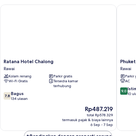
mandi
Ratana Hotel Chalong
Phuket M
pribadi,
pemandangan
kebun
Ratana
Phuket
Ratana Hotel Chalong
Phuket
Hotel
Muay
Rawai
Rawai
Chalong
Thai
Kolam renang
Parkir gratis
Parkir 
Rawai
Hotel
Wi-Fi Gratis
Tersedia kamar
AC
Rawai
terhubung
Beach
9.0
Ist
9,0
7.8
Bagus
Rawai
dari
10 ul
7,8
dari
134 ulasan
10,
10,
Istimew
Harga
Rp487.219
Bagus,
10
sekarang
134
total Rp578.329
ulasan
Rp487.219
termasuk pajak & biaya lainnya
ulasan
6 Sep - 7 Sep