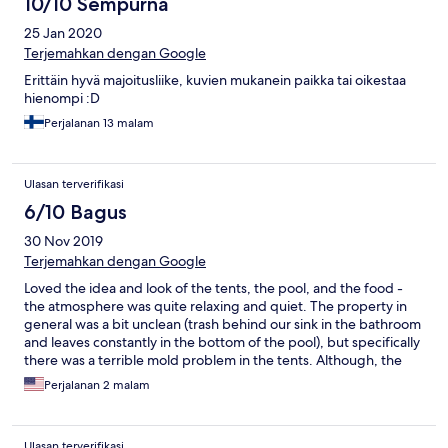
10/10 Sempurna
25 Jan 2020
Terjemahkan dengan Google
Erittäin hyvä majoitusliike, kuvien mukanein paikka tai oikestaa
hienompi :D
Perjalanan 13 malam
Ulasan terverifikasi
6/10 Bagus
30 Nov 2019
Terjemahkan dengan Google
Loved the idea and look of the tents, the pool, and the food -
the atmosphere was quite relaxing and quiet. The property in
general was a bit unclean (trash behind our sink in the bathroom
and leaves constantly in the bottom of the pool), but specifically
there was a terrible mold problem in the tents. Although, the
manager assured they are working hard on this and have a
Perjalanan 2 malam
solution to be implemented soon. If they had motorbikes on
property to be rented, it would be a huge benefit! Although, it
wasn’t too bad to walk 10 minutes for one.
Ulasan terverifikasi