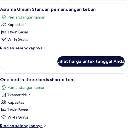
Lihat
Asrama Umum Standar, pemandangan keb
13
Asrama Umum Standar, pemandangan kebun
semua
Pemandangan taman
foto
Kapasitas 1
untuk
Asrama
1 twin Besar
Umum
Wi-Fi Gratis
Standar,
Rincian
Rincian selengkapnya
pemandangan
lebih
kebun
lanjut
Lihat harga untuk tanggal Anda
untuk
Asrama
Umum
Lihat
One bed in three beds shared tent | Br
12
Standar,
One bed in three beds shared tent
semua
pemandangan
Pemandangan taman
kebun
foto
1 kamar tidur
untuk
One
Kapasitas 1
bed
1 twin Besar
in
Wi-Fi Gratis
three
Rincian
Rincian selengkapnya