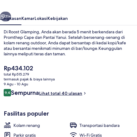
belumnya
Berikutnya
71+
Ringkasan
Kamar
Lokasi
Kebijakan
Di Roost Glamping, Anda akan berada 5 menit berkendara dari
Promthep Cape dan Pantai Yanui. Setelah bersenang-senang di
kolam renang outdoor, Anda dapat bersantap di kedai kopi/kafe
atau bersantai menikmati minuman di bar/lounge.Keunggulan
lainnya meliputi teras dan taman.
Harga
Rp434.102
saat
total Rp515.279
ini
termasuk pajak & biaya lainnya
Restoran
Rp434.102
9 Agu - 10 Agu
Ulasan
Sempurna
9,4
Lihat total 40 ulasan
9,4 dari 10
Fasilitas populer
Kolam renang
Transportasi bandara
Parkir gratis
Wi-Fi Gratis