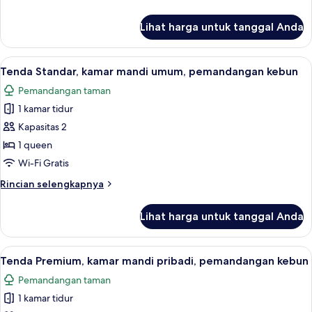
beds
lebih
shared
lanjut
Lihat harga untuk tanggal Anda
untuk
tent
One
bed
Lihat
Tenda Standar, kamar mandi umum, pem
13
in
Tenda Standar, kamar mandi umum, pemandangan kebun
semua
three
Pemandangan taman
beds
foto
shared
1 kamar tidur
untuk
tent
Tenda
Kapasitas 2
Standar,
1 queen
kamar
Wi-Fi Gratis
mandi
Rincian
Rincian selengkapnya
umum,
lebih
pemandangan
lanjut
Lihat harga untuk tanggal Anda
untuk
kebun
Tenda
Standar,
Lihat
Tenda Premium, kamar mandi pribad
14
kamar
Tenda Premium, kamar mandi pribadi, pemandangan kebun
semua
mandi
Pemandangan taman
umum,
foto
pemandangan
1 kamar tidur
untuk
kebun