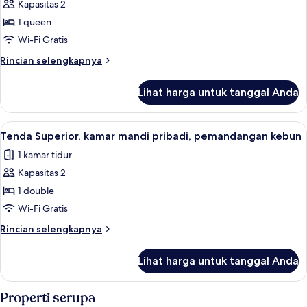
Tenda
Kapasitas 2
Premium,
1 queen
kamar
Wi-Fi Gratis
mandi
Rincian
Rincian selengkapnya
pribadi,
lebih
pemandangan
lanjut
Lihat harga untuk tanggal Anda
untuk
kebun
Tenda
Premium,
Lihat
Brankas, tempat tidur lipat/tambahan, 
11
kamar
Tenda Superior, kamar mandi pribadi, pemandangan kebun
semua
mandi
1 kamar tidur
pribadi,
foto
pemandangan
Kapasitas 2
untuk
kebun
Tenda
1 double
Superior,
Wi-Fi Gratis
kamar
Rincian
Rincian selengkapnya
mandi
lebih
pribadi,
lanjut
Lihat harga untuk tanggal Anda
untuk
pemandangan
Tenda
kebun
Superior,
Properti serupa
kamar