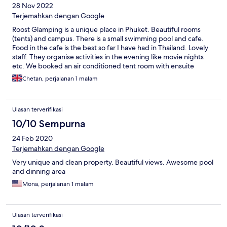
28 Nov 2022
Terjemahkan dengan Google
Roost Glamping is a unique place in Phuket. Beautiful rooms
(tents) and campus. There is a small swimming pool and cafe.
Food in the cafe is the best so far I have had in Thailand. Lovely
staff. They organise activities in the evening like movie nights
etc. We booked an air conditioned tent room with ensuite
washroom. The washroom was outside of the tent but wasn't
Chetan, perjalanan 1 malam
much of an issue. The tent was pretty and clean. There are
common washrooms available as well near the cafe which are
maintained quite well. We couldn't explore the area around the
Ulasan terverifikasi
property much because of the rain during our stay.
10/10 Sempurna
24 Feb 2020
Terjemahkan dengan Google
Very unique and clean property. Beautiful views. Awesome pool
and dinning area
Mona, perjalanan 1 malam
Ulasan terverifikasi