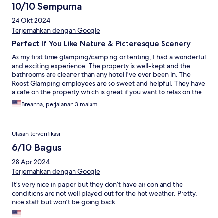
10/10 Sempurna
24 Okt 2024
Terjemahkan dengan Google
Perfect If You Like Nature & Picteresque Scenery
As my first time glamping/camping or tenting, I had a wonderful
and exciting experience. The property is well-kept and the
bathrooms are cleaner than any hotel I've ever been in. The
Roost Glamping employees are so sweet and helpful. They have
a cafe on the property which is great if you want to relax on the
couch and eat some food. Although, the food did not meet my
Breanna, perjalanan 3 malam
expectations, it was okay for when I was hungry. Also, it is a safe
and adventurous place for children.
Ulasan terverifikasi
6/10 Bagus
28 Apr 2024
Terjemahkan dengan Google
It’s very nice in paper but they don’t have air con and the
conditions are not well played out for the hot weather. Pretty,
nice staff but won’t be going back.