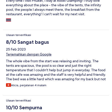
Every time I visit Phuket, I stay at Roost Glamping! I truly love
everything about the place - the vibe of the tents, the infinity
pool, the people I always meet there, the breakfast from the
restaurant, everything! I can't wait for my next visit.
Ulasan terverifikasi
8/10 Sangat bagus
25 Feb 2023
Terjemahkan dengan Google
The whole vibe from the start was relaxing and inviting. The
tents are spacious, the pool is so clear and just the right
temperature that I couldn't help but jump in everyday. The food
at the cafe was amazing and the staff is very helpful and friendly.
The bed was a little hard which was amazing for my back but not
so much my hips :P The only issue I had (which was at no fault of
Alicia, perjalanan 4 malam
Roost Glamping) is the "party scene" that I had no choice in
being a part of. Let me explain... There are a variety of bars in a
100m radius on the camp so if you enjoy the the night life then it
Ulasan terverifikasi
is perfect for you but if you want to get a good early night then
be prepared to fall asleep to the beats of the night :)
10/10 Sempurna