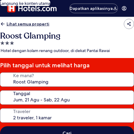
Langsung ke konten utama
Dapatkan aplikasinya
Lihat semua properti
Roost Glamping
Properti
bintang
Hotel dengan kolam renang outdoor, di dekat Pantai Rawai
3.0
Pilih tanggal untuk melihat harga
Ke mana?
Tanggal
Traveler
Cari