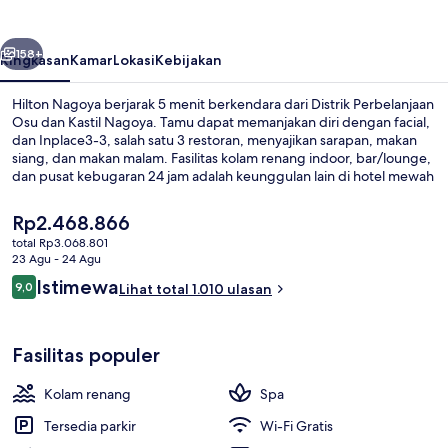
belumnya
Berikutnya
158+
Ringkasan
Kamar
Lokasi
Kebijakan
Hilton Nagoya berjarak 5 menit berkendara dari Distrik Perbelanjaan
Osu dan Kastil Nagoya. Tamu dapat memanjakan diri dengan facial,
dan Inplace3-3, salah satu 3 restoran, menyajikan sarapan, makan
siang, dan makan malam. Fasilitas kolam renang indoor, bar/lounge,
dan pusat kebugaran 24 jam adalah keunggulan lain di hotel mewah
ini. . Para traveler menyukai staf. Transportasi umum berada tidak
jauh: Stasiun Fushimi berjarak 3 menit dan Stasiun Marunouchi
Harga
Rp2.468.866
berjarak 10 menit.
saat
total Rp3.068.801
ini
23 Agu - 24 Agu
Suite, Beberapa Tempat Tidur | Selimut
Rp2.468.866
Ulasan
Istimewa
9,0
Lihat total 1.010 ulasan
9,0 dari 10
Fasilitas populer
Kolam renang
Spa
Tersedia parkir
Wi-Fi Gratis