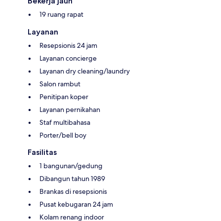
Bekerja jauh
19 ruang rapat
Layanan
Resepsionis 24 jam
Layanan concierge
Layanan dry cleaning/laundry
Salon rambut
Penitipan koper
Layanan pernikahan
Staf multibahasa
Porter/bell boy
Fasilitas
1 bangunan/gedung
Dibangun tahun 1989
Brankas di resepsionis
Pusat kebugaran 24 jam
Kolam renang indoor