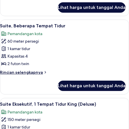
Tidur
lanjut
Lihat harga untuk tanggal Anda
untuk
King
Suite
Eksekutif,
Lihat
Suite, Beberapa Tempat Tidur | Area ke
12
1
Suite, Beberapa Tempat Tidur
semua
Tempat
Pemandangan kota
Tidur
foto
King
60 meter persegi
untuk
Suite,
1 kamar tidur
Beberapa
Kapasitas 4
Tempat
2 futon twin
Tidur
Rincian
Rincian selengkapnya
lebih
lanjut
Lihat harga untuk tanggal Anda
untuk
Suite,
Beberapa
Lihat
Suite Eksekutif, 1 Tempat Tidur King (D
13
Tempat
Suite Eksekutif, 1 Tempat Tidur King (Deluxe)
semua
Tidur
Pemandangan kota
foto
150 meter persegi
untuk
Suite
1 kamar tidur