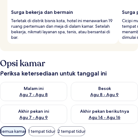
Surga bekerja dan bermain
Surga 
Terletak di distrik bisnis kota, hotel ini menawarkan 19
Cicipi m
ruang pertemuan dan meja di dalam kamar. Setelah
tempat 
bekerja, nikmati layanan spa, tenis, atau bersantai di
menamba
bar.
dimulai 
Opsi kamar
Periksa ketersediaan untuk tanggal ini
Periksa ketersediaan untuk malam ini Agu 7 - Agu 8
Periksa ketersediaan untuk be
Malam ini
Besok
Agu 7 - Agu 8
Agu 8 - Agu 9
Periksa ketersediaan untuk akhir pekan ini Agu 7 - Agu 9
Periksa ketersediaan untuk ak
Akhir pekan ini
Akhir pekan berikutnya
Agu 7 - Agu 9
Agu 14 - Agu 16
Filter
Semua kamar
1 tempat tidur
2 tempat tidur
tersedia