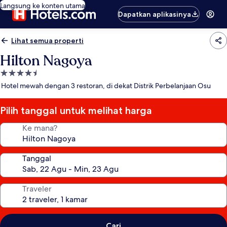
Langsung ke konten utama
Dapatkan aplikasinya
Lihat semua properti
Hilton Nagoya
Properti
bintang
Hotel mewah dengan 3 restoran, di dekat Distrik Perbelanjaan Osu
4.5
Pilih tanggal untuk melihat harga
Ke mana?
Tanggal
Traveler
Cari