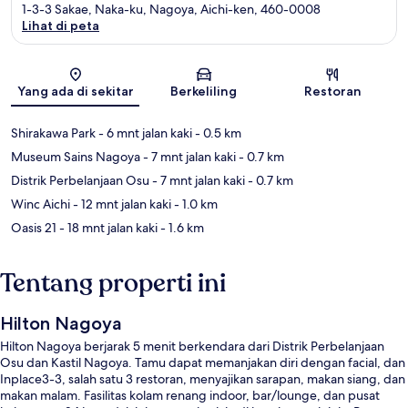
1-3-3 Sakae, Naka-ku, Nagoya, Aichi-ken, 460-0008
Lihat di peta
Peta
Yang ada di sekitar
Berkeliling
Restoran
Shirakawa Park
- 6 mnt jalan kaki
- 0.5 km
Museum Sains Nagoya
- 7 mnt jalan kaki
- 0.7 km
Distrik Perbelanjaan Osu
- 7 mnt jalan kaki
- 0.7 km
Winc Aichi
- 12 mnt jalan kaki
- 1.0 km
Oasis 21
- 18 mnt jalan kaki
- 1.6 km
Tentang properti ini
Hilton Nagoya
Hilton Nagoya berjarak 5 menit berkendara dari Distrik Perbelanjaan
Osu dan Kastil Nagoya. Tamu dapat memanjakan diri dengan facial, dan
Inplace3-3, salah satu 3 restoran, menyajikan sarapan, makan siang, dan
makan malam. Fasilitas kolam renang indoor, bar/lounge, dan pusat