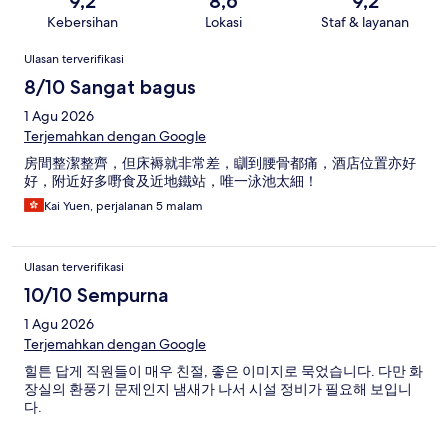
9,2
8,6
9,2
Kebersihan
Lokasi
Staf & layanan
Ulasan
Ulasan terverifikasi
8/10 Sangat bagus
1 Agu 2026
Terjemahkan dengan Google
房間整潔整齊，但床褥就非常差，瞓到腰骨都痛，酒店位置亦好
好，附近好多嘢食及近地鐵站，唯一泳池太細！
Kai Yuen, perjalanan 5 malam
Ulasan terverifikasi
10/10 Sempurna
1 Agu 2026
Terjemahkan dengan Google
힐튼 답게 직원들이 매우 친절, 좋은 이미지로 묵었습니다. 다만 화
장실의 환풍기 문제인지 냄새가 나서 시설 정비가 필요해 보입니
다.