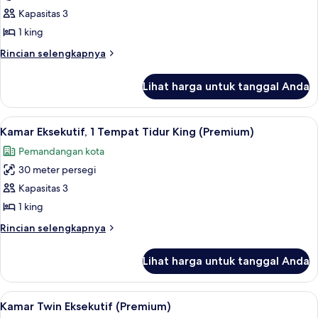
Eksekutif,
Kapasitas 3
1
1 king
Tempat
Rincian
Rincian selengkapnya
Tidur
lebih
King
lanjut
Lihat harga untuk tanggal Anda
untuk
(Deluxe)
Suite
Eksekutif,
Lihat
Selimut bulu angsa, brankas, meja kerj
13
1
Kamar Eksekutif, 1 Tempat Tidur King (Premium)
semua
Tempat
Pemandangan kota
Tidur
foto
King
30 meter persegi
untuk
(Deluxe)
Kamar
Kapasitas 3
Eksekutif,
1 king
1
Rincian
Rincian selengkapnya
Tempat
lebih
Tidur
lanjut
Lihat harga untuk tanggal Anda
untuk
King
Kamar
(Premium)
Eksekutif,
Lihat
Kamar Twin Eksekutif (Premium) | Selim
13
1
Kamar Twin Eksekutif (Premium)
semua
Tempat