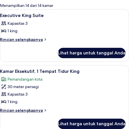
untuk
Menampilkan 14 dari 14 kamar
kamar
Lihat
Selimut bulu angsa, brankas, meja kerj
12
Executive King Suite
semua
Kapasitas 3
foto
1 king
untuk
Executive
Rincian
Rincian selengkapnya
lebih
King
lanjut
Suite
Lihat harga untuk tanggal Anda
untuk
Executive
King
Lihat
Selimut bulu angsa, brankas, meja kerj
13
Suite
Kamar Eksekutif, 1 Tempat Tidur King
semua
Pemandangan kota
foto
30 meter persegi
untuk
Kamar
Kapasitas 3
Eksekutif,
1 king
1
Rincian
Rincian selengkapnya
Tempat
lebih
Tidur
lanjut
Lihat harga untuk tanggal Anda
untuk
King