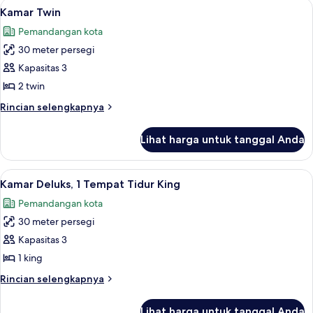
Lihat
Kamar Twin | Fasilitas kamar
12
Tempat
Kamar Twin
semua
Tidur
Pemandangan kota
King
foto
(King
30 meter persegi
untuk
Hilton)
Kamar
Kapasitas 3
Twin
2 twin
Rincian
Rincian selengkapnya
lebih
lanjut
Lihat harga untuk tanggal Anda
untuk
Kamar
Twin
Lihat
Selimut bulu angsa, brankas, meja kerj
14
Kamar Deluks, 1 Tempat Tidur King
semua
Pemandangan kota
foto
30 meter persegi
untuk
Kamar
Kapasitas 3
Deluks,
1 king
1
Rincian
Rincian selengkapnya
Tempat
lebih
Tidur
lanjut
Lihat harga untuk tanggal Anda