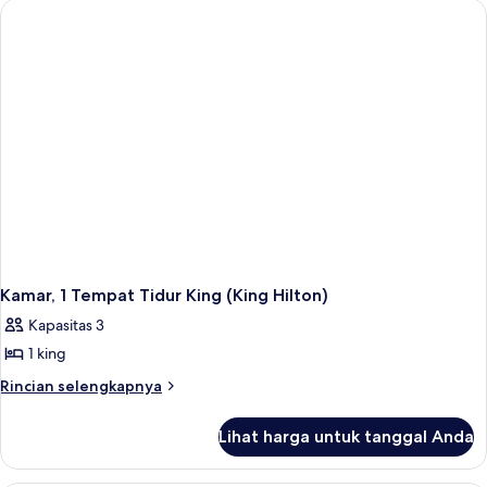
Suite
Kamar, 1 Tempat Tidur King (King Hilton)
Kapasitas 3
1 king
Rincian
Rincian selengkapnya
lebih
lanjut
Lihat harga untuk tanggal Anda
untuk
Kamar,
1