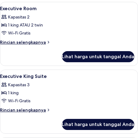
(Deluxe)
Keluarga,
Lihat
Selimut bulu angsa, brankas, meja kerj
8
2
Executive Room
semua
Tempat
Kapasitas 2
Tidur
foto
Double
1 king ATAU 2 twin
untuk
(Deluxe)
Executive
Wi-Fi Gratis
Room
Rincian
Rincian selengkapnya
lebih
lanjut
Lihat harga untuk tanggal Anda
untuk
Executive
Room
Lihat
Selimut bulu angsa, brankas, meja kerj
9
Executive King Suite
semua
Kapasitas 3
foto
1 king
untuk
Executive
Wi-Fi Gratis
King
Rincian
Rincian selengkapnya
Suite
lebih
lanjut
Lihat harga untuk tanggal Anda
untuk
Executive
King