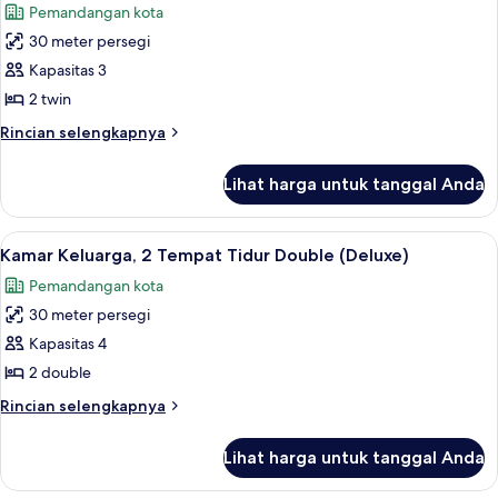
Pemandangan kota
Tidur
foto
King
30 meter persegi
untuk
(Premium)
Kamar
Kapasitas 3
Twin
2 twin
Eksekutif
Rincian
Rincian selengkapnya
(Premium)
lebih
lanjut
Lihat harga untuk tanggal Anda
untuk
Kamar
Twin
Lihat
Kamar Keluarga, 2 Tempat Tidur Double 
13
Eksekutif
Kamar Keluarga, 2 Tempat Tidur Double (Deluxe)
semua
(Premium)
Pemandangan kota
foto
30 meter persegi
untuk
Kamar
Kapasitas 4
Keluarga,
2 double
2
Rincian
Rincian selengkapnya
Tempat
lebih
Tidur
lanjut
Lihat harga untuk tanggal Anda
untuk
Double
Kamar