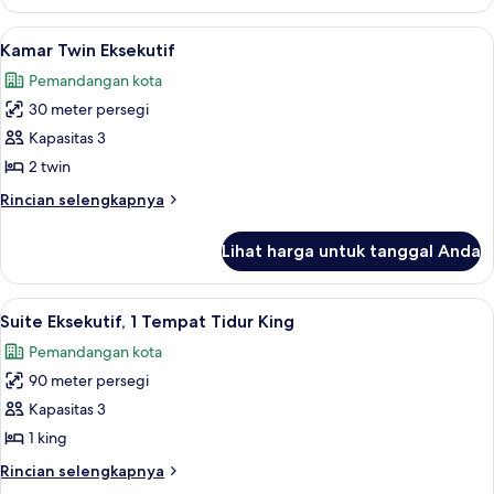
Kamar
Eksekutif,
Lihat
Selimut bulu angsa, brankas, meja kerj
13
1
Kamar Twin Eksekutif
semua
Tempat
Pemandangan kota
Tidur
foto
King
30 meter persegi
untuk
Kamar
Kapasitas 3
Twin
2 twin
Eksekutif
Rincian
Rincian selengkapnya
lebih
lanjut
Lihat harga untuk tanggal Anda
untuk
Kamar
Twin
Lihat
Suite Eksekutif, 1 Tempat Tidur King | 
14
Eksekutif
Suite Eksekutif, 1 Tempat Tidur King
semua
Pemandangan kota
foto
90 meter persegi
untuk
Suite
Kapasitas 3
Eksekutif,
1 king
1
Rincian
Rincian selengkapnya
Tempat
lebih