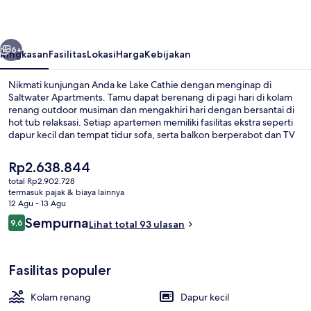
belumnya
Berikutnya
6+
Ringkasan
Fasilitas
Lokasi
Harga
Kebijakan
Nikmati kunjungan Anda ke Lake Cathie dengan menginap di
Saltwater Apartments. Tamu dapat berenang di pagi hari di kolam
renang outdoor musiman dan mengakhiri hari dengan bersantai di
hot tub relaksasi. Setiap apartemen memiliki fasilitas ekstra seperti
dapur kecil dan tempat tidur sofa, serta balkon berperabot dan TV
layar datar.
Harga
Rp2.638.844
saat
total Rp2.902.728
ini
termasuk pajak & biaya lainnya
Apartemen Premium, 1 kamar tidur, pem
Rp2.638.844
12 Agu - 13 Agu
Ulasan
Sempurna
9,6
Lihat total 93 ulasan
9,6 dari 10
Fasilitas populer
Kolam renang
Dapur kecil