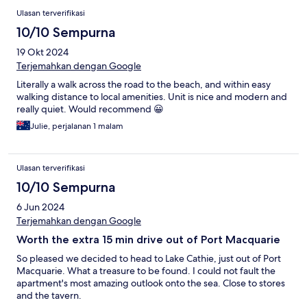
Ulasan terverifikasi
10/10 Sempurna
19 Okt 2024
Terjemahkan dengan Google
Literally a walk across the road to the beach, and within easy
walking distance to local amenities. Unit is nice and modern and
really quiet. Would recommend 😀
Julie, perjalanan 1 malam
Ulasan terverifikasi
10/10 Sempurna
6 Jun 2024
Terjemahkan dengan Google
Worth the extra 15 min drive out of Port Macquarie
So pleased we decided to head to Lake Cathie, just out of Port
Macquarie. What a treasure to be found. I could not fault the
apartment's most amazing outlook onto the sea. Close to stores
and the tavern.