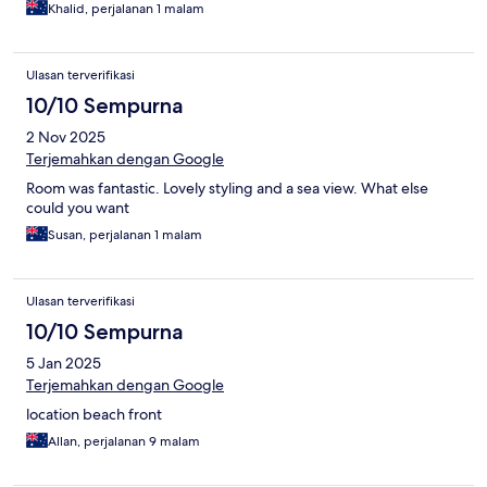
Sunshine’s at lake Cathie in walking distance which makes a
Khalid, perjalanan 1 malam
great toaster and excellent coffee. I will be staying here again
for much longer this time.
Ulasan terverifikasi
10/10 Sempurna
2 Nov 2025
Terjemahkan dengan Google
Room was fantastic. Lovely styling and a sea view. What else
could you want
Susan, perjalanan 1 malam
Ulasan terverifikasi
10/10 Sempurna
5 Jan 2025
Terjemahkan dengan Google
location beach front
Allan, perjalanan 9 malam