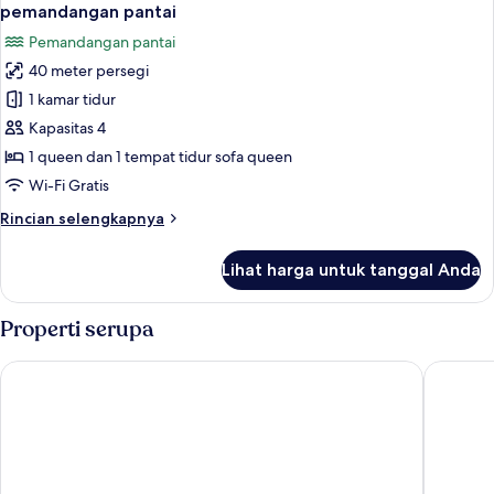
semua
kamar
pemandangan pantai
tidur,
foto
Pemandangan pantai
pemandangan
untuk
pantai,
40 meter persegi
Apartemen
tepi
1 kamar tidur
Klasik,
laut
1
Kapasitas 4
kamar
1 queen dan 1 tempat tidur sofa queen
tidur,
Wi-Fi Gratis
Bebas
Rincian
Rincian selengkapnya
Asap
lebih
Rokok,
lanjut
Lihat harga untuk tanggal Anda
untuk
pemandangan
Apartemen
pantai
Klasik,
Properti serupa
1
kamar
Macquarie Waters Boutique Apartment Hotel
East Por
tidur,
Bebas
Asap
Rokok,
pemandangan
pantai