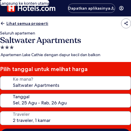
Langsung ke konten utama
Dapatkan aplikasinya
Lihat semua properti
Seluruh apartemen
Saltwater Apartments
Properti
bintang
Apartemen Lake Cathie dengan dapur kecil dan balkon
3.0
Pilih tanggal untuk melihat harga
Ke mana?
Tanggal
Traveler