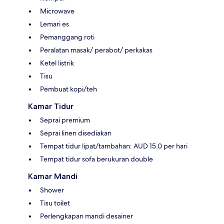
Microwave
Lemari es
Pemanggang roti
Peralatan masak/ perabot/ perkakas
Ketel listrik
Tisu
Pembuat kopi/teh
Kamar Tidur
Seprai premium
Seprai linen disediakan
Tempat tidur lipat/tambahan: AUD 15.0 per hari
Tempat tidur sofa berukuran double
Kamar Mandi
Shower
Tisu toilet
Perlengkapan mandi desainer