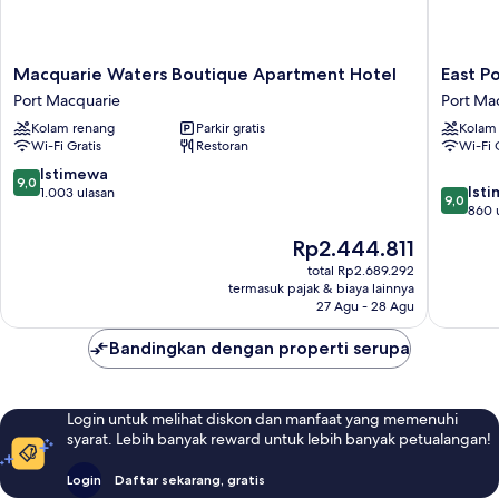
Macquarie
East
Macquarie Waters Boutique Apartment Hotel
East P
Waters
Port
Port Macquarie
Port Ma
Boutique
Motor
Kolam renang
Parkir gratis
Kolam
Apartment
Inn
Wi-Fi Gratis
Restoran
Wi-Fi 
Hotel
Port
Port
Macquar
9.0
Istimewa
9,0
9.0
Macquarie
Ist
dari
1.003 ulasan
9,0
dari
860 
10,
10,
Istimewa,
Harga
Rp2.444.811
Istimew
1.003
sekarang
860
total Rp2.689.292
ulasan
Rp2.444.811
termasuk pajak & biaya lainnya
ulasan
27 Agu - 28 Agu
Bandingkan dengan properti serupa
Login untuk melihat diskon dan manfaat yang memenuhi
syarat. Lebih banyak reward untuk lebih banyak petualangan!
Login
Daftar sekarang, gratis