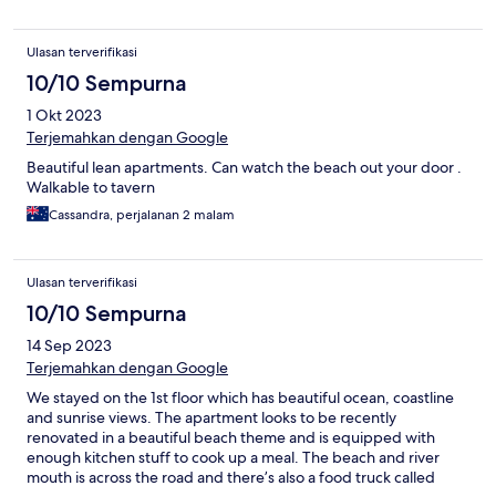
Ulasan terverifikasi
10/10 Sempurna
1 Okt 2023
Terjemahkan dengan Google
Beautiful lean apartments. Can watch the beach out your door .
Walkable to tavern
Cassandra, perjalanan 2 malam
Ulasan terverifikasi
10/10 Sempurna
14 Sep 2023
Terjemahkan dengan Google
We stayed on the 1st floor which has beautiful ocean, coastline
and sunrise views. The apartment looks to be recently
renovated in a beautiful beach theme and is equipped with
enough kitchen stuff to cook up a meal. The beach and river
mouth is across the road and there’s also a food truck called