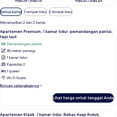
Agu 14 - Agu 16
Agu 21 - Agu 23
Filter
Semua kamar
1 tempat tidur
2 tempat tidur
tersedia
untuk
Menampilkan 2 dari 2 kamar
kamar
Lihat
Apartemen Premium, 1 kamar tidur, pem
3
Apartemen Premium, 1 kamar tidur, pemandangan pantai,
semua
tepi laut
foto
Pemandangan pantai
untuk
40 meter persegi
Apartemen
1 kamar tidur
Premium,
1
Kapasitas 2
kamar
1 queen
tidur,
Wi-Fi Gratis
pemandangan
Rincian
Rincian selengkapnya
pantai,
lebih
tepi
lanjut
Lihat harga untuk tanggal Anda
untuk
laut
Apartemen
Premium,
Lihat
Mesin pembuat kopi/teh, lemari es, 
1
1
Apartemen Klasik, 1 kamar tidur, Bebas Asap Rokok,