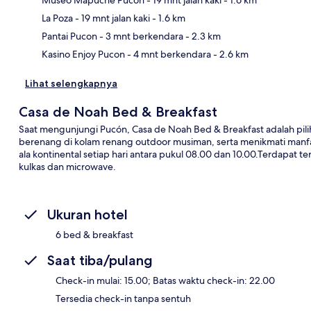
Pet
La Poza
- 19 mnt jalan kaki
- 1.6 km
Pantai Pucon
- 3 mnt berkendara
- 2.3 km
Kasino Enjoy Pucon
- 4 mnt berkendara
- 2.6 km
Lihat selengkapnya
Casa de Noah Bed & Breakfast
Saat mengunjungi Pucón, Casa de Noah Bed & Breakfast adalah pi
berenang di kolam renang outdoor musiman, serta menikmati manfaat
ala kontinental setiap hari antara pukul 08.00 dan 10.00.Terdapat te
kulkas dan microwave.
Ukuran hotel
6 bed & breakfast
Saat tiba/pulang
Check-in mulai: 15.00; Batas waktu check-in: 22.00
Tersedia check-in tanpa sentuh