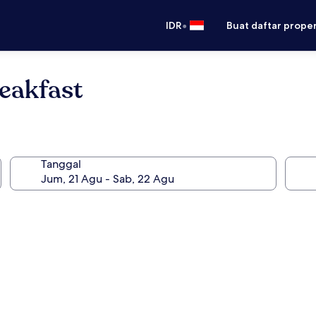
•
IDR
Buat daftar prope
eakfast
Tanggal