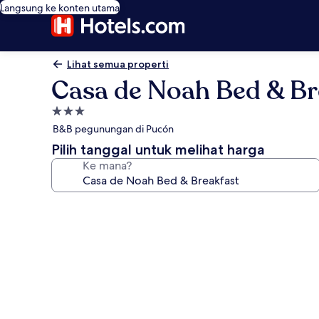
Langsung ke konten utama
Lihat semua properti
Casa de Noah Bed & Br
Properti
bintang
B&B pegunungan di Pucón
3.0
Pilih tanggal untuk melihat harga
Ke mana?
Galeri
foto
untuk
Casa
de
Noah