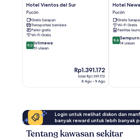
Hotel
Hotel
Hotel Vientos del Sur
Hotel New
Vientos
Newen
Pucón
Pucón
del
BnB
Gratis Sarapan
Gratis Sarap
Sur
Pucón
Transportasi bandara
Wi-Fi Gratis
Pucón
Parkir gratis
Fasilitas laun
Wi-Fi Gratis
9.6
Sempurn
9,6
9.0
Istimewa
dari
14 ulasan
9,0
dari
51 ulasan
10,
10,
Sempurna,
Istimewa,
14
51
ulasan
Harga
Rp1.391.172
ulasan
sekarang
total Rp1.391.172
Rp1.391.172
8 Agu - 9 Agu
Login untuk melihat diskon dan man
banyak reward untuk lebih banyak p
Tentang kawasan sekitar