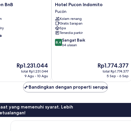
Hotel
en BnB
Hotel Pucon Indomito
Pucon
Pucón
Indomito
an
Kolam renang
Pucón
Gratis Sarapan
dry
Spa
Tersedia parkir
a
8.4
Sangat Baik
8,4
dari
64 ulasan
10,
Sangat
Baik,
Harga
Harga
Rp1.231.044
Rp1.774.377
64
sekarang
sekarang
ulasan
total Rp1.231.044
total Rp1.774.377
Rp1.231.044
Rp1.774.377
9 Agu - 10 Agu
5 Sep - 6 Sep
Bandingkan dengan properti serupa
faat yang memenuhi syarat. Lebih
etualangan!