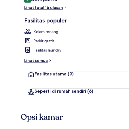
9,8 dari 10
Lihat total 16 ulasan
Teras/patio
Fasilitas populer
Kolam renang
Parkir gratis
Fasilitas laundry
Lihat semua
Fasilitas utama
(9)
Seperti di rumah sendiri
(6)
Opsi kamar