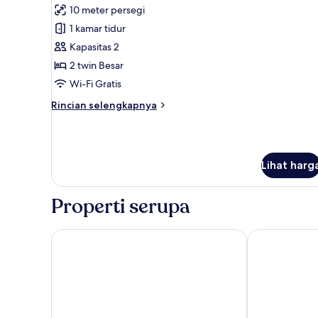
10 meter persegi
foto
1 kamar tidur
untuk
Cipres
Kapasitas 2
(shared
2 twin Besar
bathroom)
Wi-Fi Gratis
Rincian
Rincian selengkapnya
lebih
lanjut
untuk
Cipres
Lihat harg
(shared
bathroom)
Properti serupa
Hotel Vientos del Sur
Hotel Newen