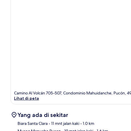
Camino Al Volcán 705-507, Condominio Mahuidanche, Pucón, 
Lihat di peta
Yang ada di sekitar
Biara Santa Clara
- 11 mnt jalan kaki
- 1.0 km
Museo Mapuche Pucon
- 19 mnt jalan kaki
- 1.6 km