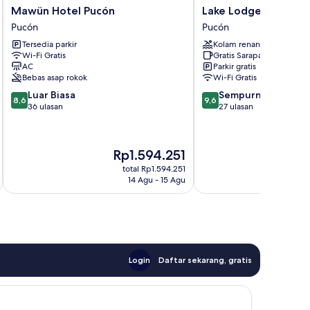
Mawün
Lake
Mawün Hotel Pucón
Lake Lodge
Hotel
Lodge
Pucón
Pucón
Pucón
Pucón
Tersedia parkir
Kolam renang
Pucón
Wi-Fi Gratis
Gratis Sarapan
AC
Parkir gratis
Bebas asap rokok
Wi-Fi Gratis
8.6
9.6
Luar Biasa
Sempurna
8,6
9,6
dari
dari
36 ulasan
27 ulasan
10,
10,
Luar
Sempurna,
Biasa,
27
Harga
Ha
Rp1.594.251
R
36
ulasan
sekarang
se
ulasan
total Rp1.594.251
Rp1.594.251
Rp
14 Agu - 15 Agu
Login
Daftar sekarang, gratis