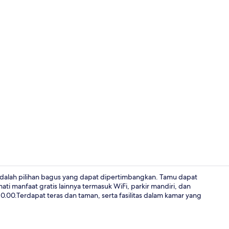
Eksterior
dalah pilihan bagus yang dapat dipertimbangkan. Tamu dapat
i manfaat gratis lainnya termasuk WiFi, parkir mandiri, dan
10.00.Terdapat teras dan taman, serta fasilitas dalam kamar yang
Bagian depa