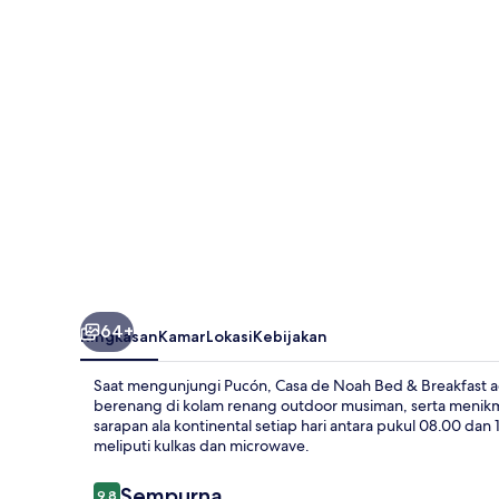
Bed
&
Breakfast
64+
Ringkasan
Kamar
Lokasi
Kebijakan
Saat mengunjungi Pucón, Casa de Noah Bed & Breakfast a
berenang di kolam renang outdoor musiman, serta menikmat
sarapan ala kontinental setiap hari antara pukul 08.00 dan 
meliputi kulkas dan microwave.
Ulasan
Sempurna
9,8