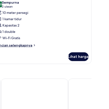
Sempurna
oto
,0
10,0 dari 10
(2
2 ulasan
ntuk
ulasan)
10 meter persegi
añio
1 kamar tidur
private
Kapasitas 2
athroom)
1 double
Wi-Fi Gratis
ncian
ncian selengkapnya
bih
njut
Lihat harga
tuk
añio
rivate
throom)
Mawün Hotel Pucón
Lake Lodge