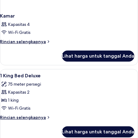
Kamar
Kapasitas 4
Wi-Fi Gratis
Rincian
Rincian selengkapnya
lebih
lanjut
Lihat harga untuk tanggal Anda
untuk
Kamar
Lihat
Seprai premium, selimut bulu angsa, m
3
1 King Bed Deluxe
semua
75 meter persegi
foto
Kapasitas 2
untuk
1
1 king
King
Wi-Fi Gratis
Bed
Rincian
Rincian selengkapnya
Deluxe
lebih
lanjut
Lihat harga untuk tanggal Anda
untuk