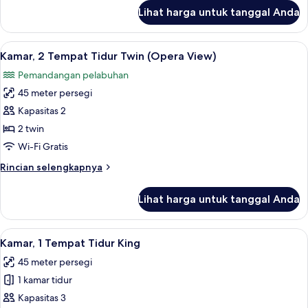
lanjut
Lihat harga untuk tanggal Anda
untuk
Suite
(Rooftop)
Lihat
Kamar, 2 Tempat Tidur Twin (Opera Vie
8
Kamar, 2 Tempat Tidur Twin (Opera View)
semua
Pemandangan pelabuhan
foto
45 meter persegi
untuk
Kamar,
Kapasitas 2
2
2 twin
Tempat
Wi-Fi Gratis
Tidur
Rincian
Rincian selengkapnya
Twin
lebih
(Opera
lanjut
Lihat harga untuk tanggal Anda
untuk
View)
Kamar,
2
Lihat
Seprai premium, selimut bulu angsa, m
4
Tempat
Kamar, 1 Tempat Tidur King
semua
Tidur
45 meter persegi
Twin
foto
(Opera
1 kamar tidur
untuk
View)
Kamar,
Kapasitas 3