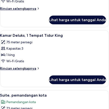
Tempat
Wi-Fi Gratis
Tidur
Rincian
Rincian selengkapnya
Twin
lebih
(City
lanjut
Lihat harga untuk tanggal Anda
untuk
Harbor
Kamar,
View)
2
Lihat
Kamar Deluks, 1 Tempat Tidur King | S
5
Tempat
Kamar Deluks, 1 Tempat Tidur King
semua
Tidur
75 meter persegi
Twin
foto
(City
Kapasitas 3
untuk
Harbor
Kamar
1 king
View)
Deluks,
Wi-Fi Gratis
1
Rincian
Rincian selengkapnya
Tempat
lebih
Tidur
lanjut
Lihat harga untuk tanggal Anda
untuk
King
Kamar
Deluks,
Lihat
Suite, pemandangan kota | Seprai pre
6
1
Suite, pemandangan kota
semua
Tempat
Pemandangan kota
Tidur
foto
King
73 meter persegi