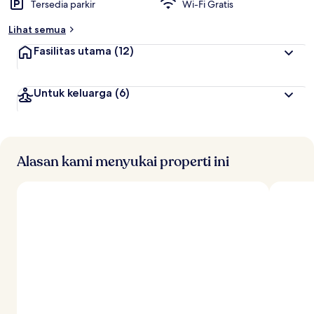
Tersedia parkir
Wi-Fi Gratis
r
b
Lihat semua
a
i
Fasilitas utama
(12)
k
o
Untuk keluarga
(6)
l
e
h
t
r
Alasan kami menyukai properti ini
a
v
e
l
e
r