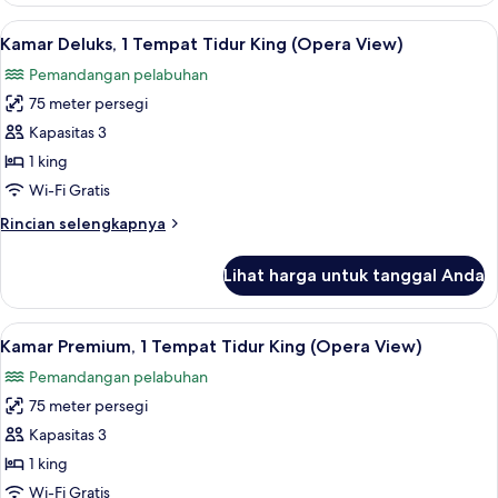
pemandangan
Lihat
Kamar Deluks, 1 Tempat Tidur King (O
7
pelabuhan
Kamar Deluks, 1 Tempat Tidur King (Opera View)
semua
Pemandangan pelabuhan
foto
75 meter persegi
untuk
Kamar
Kapasitas 3
Deluks,
1 king
1
Wi-Fi Gratis
Tempat
Rincian
Rincian selengkapnya
Tidur
lebih
King
lanjut
Lihat harga untuk tanggal Anda
untuk
(Opera
Kamar
View)
Deluks,
Lihat
Kamar Premium, 1 Tempat Tidur King 
8
1
Kamar Premium, 1 Tempat Tidur King (Opera View)
semua
Tempat
Pemandangan pelabuhan
Tidur
foto
King
75 meter persegi
untuk
(Opera
Kamar
Kapasitas 3
View)
Premium,
1 king
1
Wi-Fi Gratis