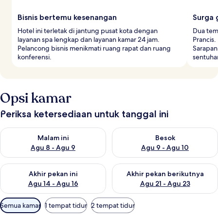
Bisnis bertemu kesenangan
Surga 
Hotel ini terletak di jantung pusat kota dengan
Dua tem
layanan spa lengkap dan layanan kamar 24 jam.
Prancis
Pelancong bisnis menikmati ruang rapat dan ruang
Sarapan
konferensi.
sentuha
Opsi kamar
Periksa ketersediaan untuk tanggal ini
Periksa ketersediaan untuk malam ini Agu 8 - Agu 9
Periksa ketersediaan untuk be
Malam ini
Besok
Agu 8 - Agu 9
Agu 9 - Agu 10
Periksa ketersediaan untuk akhir pekan ini Agu 14 - Agu 16
Periksa ketersediaan untuk ak
Akhir pekan ini
Akhir pekan berikutnya
Agu 14 - Agu 16
Agu 21 - Agu 23
Filter
Semua kamar
1 tempat tidur
2 tempat tidur
tersedia