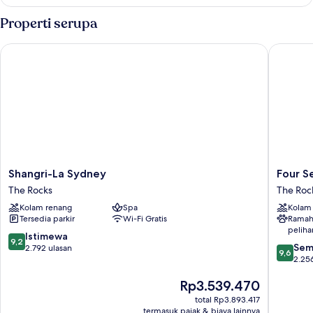
1
King
Properti serupa
Bed
Deluxe
Shangri-La Sydney
Four Sea
Shangri-
Four
Shangri-La Sydney
Four S
La
Seasons
The Rocks
The Roc
Sydney
Hotel
Kolam renang
Spa
Kolam
The
Sydney
Tersedia parkir
Wi-Fi Gratis
Ramah
Rocks
The
peliha
Rocks
9.2
Istimewa
9,2
9.6
Sem
dari
2.792 ulasan
9,6
dari
2.25
10,
10,
Istimewa,
Harga
Rp3.539.470
Sempur
2.792
sekarang
2.256
ulasan
total Rp3.893.417
Rp3.539.470
ulasan
termasuk pajak & biaya lainnya