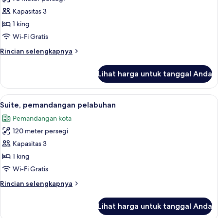
untuk
Suite,
Kapasitas 3
pemandangan
1 king
kota
Wi-Fi Gratis
Rincian
Rincian selengkapnya
lebih
lanjut
Lihat harga untuk tanggal Anda
untuk
Suite,
pemandangan
Lihat
Suite, pemandangan pelabuhan | Sepra
8
kota
Suite, pemandangan pelabuhan
semua
Pemandangan kota
foto
120 meter persegi
untuk
Suite,
Kapasitas 3
pemandangan
1 king
pelabuhan
Wi-Fi Gratis
Rincian
Rincian selengkapnya
lebih
lanjut
Lihat harga untuk tanggal Anda
untuk
Suite,