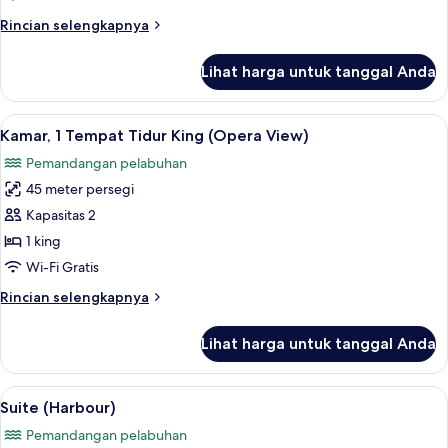
Tempat
Rincian
Rincian selengkapnya
Tidur
lebih
King
lanjut
Lihat harga untuk tanggal Anda
untuk
(Opera
Kamar
View)
Premium,
Lihat
Pemandangan dari kamar
8
1
Kamar, 1 Tempat Tidur King (Opera View)
semua
Tempat
Pemandangan pelabuhan
Tidur
foto
King
45 meter persegi
untuk
(Opera
Kamar,
Kapasitas 2
View)
1
1 king
Tempat
Wi-Fi Gratis
Tidur
Rincian
Rincian selengkapnya
King
lebih
(Opera
lanjut
Lihat harga untuk tanggal Anda
untuk
View)
Kamar,
1
Lihat
Suite (Harbour) | Pemandangan dari 
6
Tempat
Suite (Harbour)
semua
Tidur
Pemandangan pelabuhan
King
foto