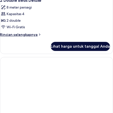
2 Double Beds Deluxe
semua
Tempat
8 meter persegi
Tidur
foto
Double
Kapasitas 4
untuk
2
2 double
Double
Wi-Fi Gratis
Beds
Rincian
Rincian selengkapnya
Deluxe
lebih
lanjut
Lihat harga untuk tanggal Anda
untuk
2
Double
Beds
Deluxe