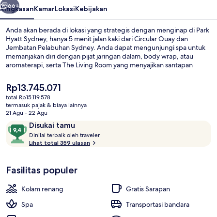
66+
Ringkasan
Kamar
Lokasi
Kebijakan
Anda akan berada di lokasi yang strategis dengan menginap di Park
Hyatt Sydney, hanya 5 menit jalan kaki dari Circular Quay dan
Jembatan Pelabuhan Sydney. Anda dapat mengunjungi spa untuk
memanjakan diri dengan pijat jaringan dalam, body wrap, atau
aromaterapi, serta The Living Room yang menyajikan santapan
ringan. Fasilitas lain di hotel mewah ini meliputi kolam renang
outdoor, bar/lounge, dan pusat kebugaran 24 jam. Para traveler
Harga
Rp13.745.071
terkesan dengan staf.
saat
total Rp15.119.578
ini
termasuk pajak & biaya lainnya
Eksterior
Rp13.745.071
21 Agu - 22 Agu
Ulasan
9,4
Disukai tamu
D
dari
Dinilai terbaik oleh traveler
i
Lihat total 359 ulasan
10,
n
Disukai
i
tamu
Fasilitas populer
l
a
i
Kolam renang
Gratis Sarapan
t
Spa
Transportasi bandara
e