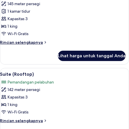
(Opera
145 meter persegi
untuk
View)
Suite
1 kamar tidur
(Harbour)
Kapasitas 3
1 king
Wi-Fi Gratis
Rincian
Rincian selengkapnya
lebih
lanjut
Lihat harga untuk tanggal Anda
untuk
Suite
(Harbour)
Lihat
Suite (Rooftop) | Seprai premium, sel
7
Suite (Rooftop)
semua
Pemandangan pelabuhan
foto
142 meter persegi
untuk
Suite
Kapasitas 3
(Rooftop)
1 king
Wi-Fi Gratis
Rincian
Rincian selengkapnya
lebih