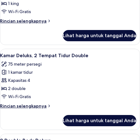
1
1 king
Tempat
Wi-Fi Gratis
Tidur
Rincian
Rincian selengkapnya
King
lebih
lanjut
Lihat harga untuk tanggal Anda
untuk
Kamar,
1
Lihat
Kamar Deluks, 2 Tempat Tidur Double |
5
Tempat
Kamar Deluks, 2 Tempat Tidur Double
semua
Tidur
75 meter persegi
King
foto
1 kamar tidur
untuk
Kamar
Kapasitas 4
Deluks,
2 double
2
Wi-Fi Gratis
Tempat
Rincian
Rincian selengkapnya
Tidur
lebih
Double
lanjut
Lihat harga untuk tanggal Anda
untuk
Kamar
Deluks,
Lihat
Seprai premium, selimut bulu angsa, m
2
2