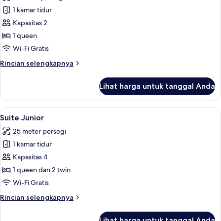
foto
1 kamar tidur
untuk
Kamar
Kapasitas 2
Double
1 queen
Eksekutif
Wi-Fi Gratis
Rincian
Rincian selengkapnya
lebih
lanjut
Lihat harga untuk tanggal Anda
untuk
Kamar
Double
Lihat
Suite Junior | Seprai antialergi, brank
7
Eksekutif
Suite Junior
semua
25 meter persegi
foto
1 kamar tidur
untuk
Suite
Kapasitas 4
Junior
1 queen dan 2 twin
Wi-Fi Gratis
Rincian
Rincian selengkapnya
lebih
lanjut
Lihat harga untuk tanggal Anda