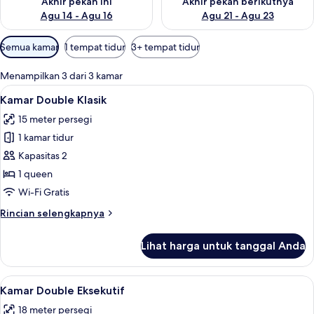
Akhir pekan ini
Akhir pekan berikutnya
Agu 14 - Agu 16
Agu 21 - Agu 23
Filter
Semua kamar
1 tempat tidur
3+ tempat tidur
tersedia
untuk
Menampilkan 3 dari 3 kamar
kamar
Lihat
Kamar Double Klasik | Seprai antialerg
4
Kamar Double Klasik
semua
15 meter persegi
foto
1 kamar tidur
untuk
Kamar
Kapasitas 2
Double
1 queen
Klasik
Wi-Fi Gratis
Rincian
Rincian selengkapnya
lebih
lanjut
Lihat harga untuk tanggal Anda
untuk
Kamar
Double
Lihat
Kamar Double Eksekutif | Seprai antial
4
Klasik
Kamar Double Eksekutif
semua
18 meter persegi