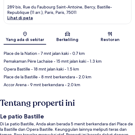
289 bis, Rue du Faubourg Saint-Antoine, Bercy, Bastille-
Republique (11 arr.), Paris, Paris, 75011
Lihat di peta
Peta
Yang ada di sekitar
Berkeliling
Restoran
Place de la Nation
- 7 mnt jalan kaki
- 0.7 km
Pemakaman Père Lachaise
- 15 mnt jalan kaki
- 1.3 km
Opera Bastille
- 18 mnt jalan kaki
- 1.5 km
Place de la Bastille
- 8 mnt berkendara
- 2.0 km
Accor Arena
- 9 mnt berkendara
- 2.0 km
Tentang properti ini
Le patio Bastille
Di Le patio Bastille, Anda akan berada 5 menit berkendara dari Place de
la Bastille dan Opera Bastille. Keunggulan lainnya meliputi teras dan
taman. Para traveler menyukai staf. Properti ini berada dekat dengan