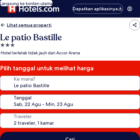
Langsung ke konten utama
Dapatkan aplikasinya
Lihat semua properti
Le patio Bastille
Properti
bintang
Hotel terletak tidak jauh dari Accor Arena
3.0
Pilih tanggal untuk melihat harga
Ke mana?
Tanggal
Traveler
Cari