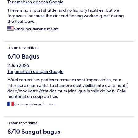
Terjemahkan dengan Google
There is no airport shuttle, and no laundry facilities, but we
forgave all because the air conditioning worked great during
the heat wave.
Nancy, perjalanan 5 malam
Ulasan terverifikasi
6/10 Bagus
2 Jun 2026
Terjemahkan dengan Google
Hôtel correct Les parties communes sont impeccables, cour
intérieure charmante. La chambre était vieillissante clairement (
deco/moquette /état des murs )ainsi que la salle de bain. Cela
mériterait un coup de frais
Kevin, perjalanan 1 malam
Ulasan terverifikasi
8/10 Sangat bagus