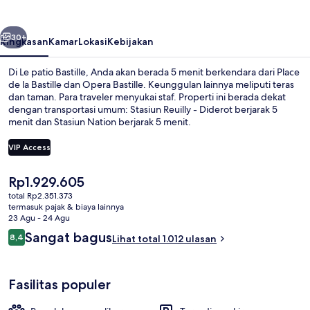
belumnya
Berikutnya
30+
Ringkasan
Kamar
Lokasi
Kebijakan
Di Le patio Bastille, Anda akan berada 5 menit berkendara dari Place
de la Bastille dan Opera Bastille. Keunggulan lainnya meliputi teras
dan taman. Para traveler menyukai staf. Properti ini berada dekat
dengan transportasi umum: Stasiun Reuilly - Diderot berjarak 5
menit dan Stasiun Nation berjarak 5 menit.
VIP Access
Harga
Rp1.929.605
Taman
saat
total Rp2.351.373
ini
termasuk pajak & biaya lainnya
Rp1.929.605
23 Agu - 24 Agu
Ulasan
Sangat bagus
8,4
Lihat total 1.012 ulasan
8,4 dari 10
Fasilitas populer