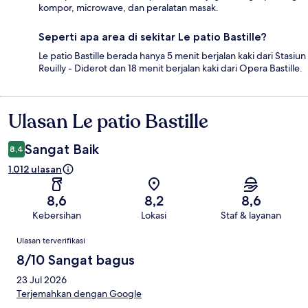
kompor, microwave, dan peralatan masak.
Seperti apa area di sekitar Le patio Bastille?
Le patio Bastille berada hanya 5 menit berjalan kaki dari Stasiun
Reuilly - Diderot dan 18 menit berjalan kaki dari Opera Bastille.
Ulasan Le patio Bastille
Ulasan
Sangat Baik
8,4
1.012 ulasan
8,6
8,2
8,6
Kebersihan
Lokasi
Staf & layanan
Ulasan
Ulasan terverifikasi
8/10 Sangat bagus
23 Jul 2026
Terjemahkan dengan Google