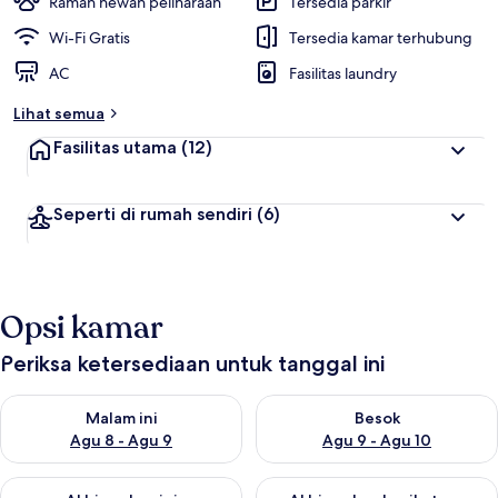
Ramah hewan peliharaan
Tersedia parkir
Wi-Fi Gratis
Tersedia kamar terhubung
AC
Fasilitas laundry
Lihat semua
Fasilitas utama
(12)
Seperti di rumah sendiri
(6)
Opsi kamar
Periksa ketersediaan untuk tanggal ini
Periksa ketersediaan untuk malam ini Agu 8 - Agu 9
Periksa ketersediaan untuk be
Malam ini
Besok
Agu 8 - Agu 9
Agu 9 - Agu 10
Periksa ketersediaan untuk akhir pekan ini Agu 14 - Agu 16
Periksa ketersediaan untuk ak