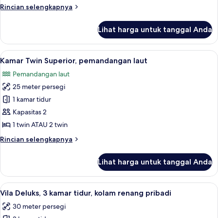
pemandangan
Rincian
Rincian selengkapnya
laut
lebih
lanjut
Lihat harga untuk tanggal Anda
untuk
Kamar
Double
Lihat
Kamar Twin Superior, pemandangan laut 
7
Superior,
Kamar Twin Superior, pemandangan laut
semua
pemandangan
Pemandangan laut
laut
foto
25 meter persegi
untuk
Kamar
1 kamar tidur
Twin
Kapasitas 2
Superior,
1 twin ATAU 2 twin
pemandangan
Rincian
Rincian selengkapnya
laut
lebih
lanjut
Lihat harga untuk tanggal Anda
untuk
Kamar
Twin
Lihat
Vila Deluks, 3 kamar tidur, kolam renan
7
Superior,
Vila Deluks, 3 kamar tidur, kolam renang pribadi
semua
pemandangan
30 meter persegi
laut
foto