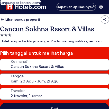
Langsung ke konten utama
Dapatkan aplikasinya
Lihat semua properti
Cancun Sokhna Resort & Villas
Properti
bintang
Hotel tepi pantai Ataqah dengan 2 kolam renang outdoor, restoran
3.0
Pilih tanggal untuk melihat harga
Ke mana?
Tanggal
Traveler
Cari