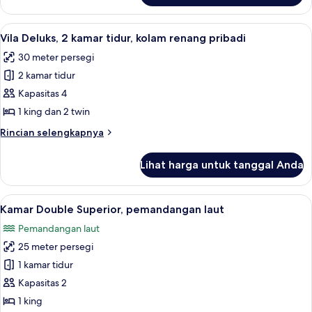
renang
Kamar
Twin
Lihat
Vila Deluks, 2 kamar tidur, kolam renan
10
Deluks,
Vila Deluks, 2 kamar tidur, kolam renang pribadi
semua
pemandangan
30 meter persegi
kolam
foto
renang
2 kamar tidur
untuk
Vila
Kapasitas 4
Deluks,
1 king dan 2 twin
2
Rincian
Rincian selengkapnya
kamar
lebih
tidur,
lanjut
Lihat harga untuk tanggal Anda
untuk
kolam
Vila
renang
Deluks,
Lihat
Kamar Double Superior, pemandangan la
pribadi
8
2
Kamar Double Superior, pemandangan laut
semua
kamar
Pemandangan laut
tidur,
foto
kolam
25 meter persegi
untuk
renang
Kamar
1 kamar tidur
pribadi
Double
Kapasitas 2
Superior,
1 king