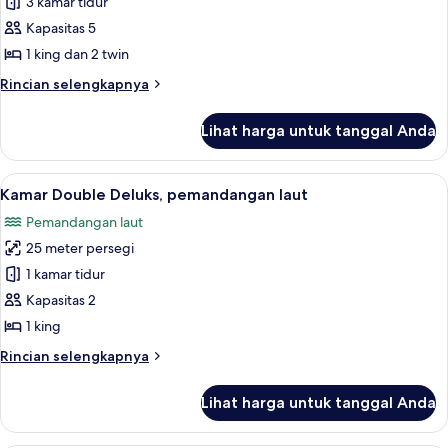
3 kamar tidur
untuk
Vila
Kapasitas 5
Deluks,
1 king dan 2 twin
3
Rincian
Rincian selengkapnya
kamar
lebih
tidur,
lanjut
Lihat harga untuk tanggal Anda
untuk
kolam
Vila
renang
Deluks,
Lihat
Kamar Double Deluks, pemandangan laut
pribadi
6
3
Kamar Double Deluks, pemandangan laut
semua
kamar
Pemandangan laut
tidur,
foto
kolam
25 meter persegi
untuk
renang
Kamar
1 kamar tidur
pribadi
Double
Kapasitas 2
Deluks,
1 king
pemandangan
Rincian
Rincian selengkapnya
laut
lebih
lanjut
Lihat harga untuk tanggal Anda
untuk
Kamar
Double