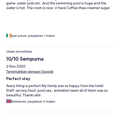
game ,water polo etc. And the swimming pool is huge and the
water is hot. The room is nice. U have Coffee thea creamer sugar
and water.
jean pierre, perjalanan 1 malam
Ulasan terverifikasi
10/10 Sempurna
2 Nov 2020
Terjemahkan dengan Google
Perfect stay
Avery thing is perfect My family was so happy from the hotel
Staff, service,food ,pool,sea , animation team all of them was so
beautiful, Thanks alot
Mohamed, perjalanan 3 malam