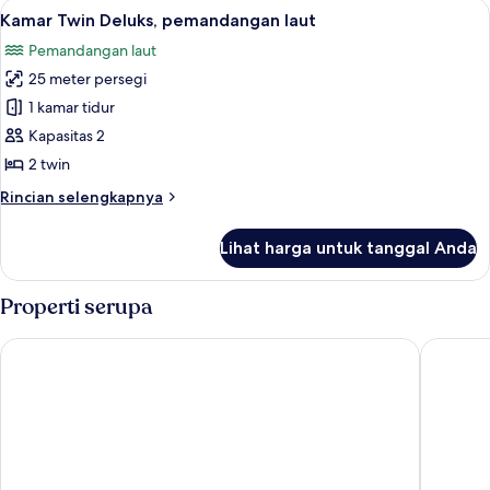
Lihat
Kamar Twin Deluks, pemandangan laut | 
6
Deluks,
Kamar Twin Deluks, pemandangan laut
semua
pemandangan
Pemandangan laut
laut
foto
25 meter persegi
untuk
Kamar
1 kamar tidur
Twin
Kapasitas 2
Deluks,
2 twin
pemandangan
Rincian
Rincian selengkapnya
laut
lebih
lanjut
Lihat harga untuk tanggal Anda
untuk
Kamar
Twin
Properti serupa
Deluks,
pemandangan
Stella Sea Club Hotel
Kefi Pal
laut