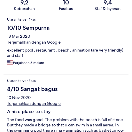
9,2
10
9,4
Kebersihan
Fasilitas
Staf & layanan
Ulasan
Ulasan terverifikasi
10/10 Sempurna
18 Mar 2020
Terjemahkan dengan Google
excellent pool , restaurant , beach , animation (are very friendly)
and staff
Perjalanan 3 malam
Ulasan terverifikasi
8/10 Sangat bagus
10 Nov 2020
Terjemahkan dengan Google
A nice place to stay
The food was good. The problem with the beach is full of stone.
But they made a bridge so that u can swim in a small aerea. In
the swimming pool there r ma y animation such as basket ,arrow