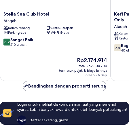
Stella
Kefi
Stella Sea Club Hotel
Kefi P
Sea
Palmera
Only
Ataqah
Club
Beach
Ataqah
Kolam renang
Gratis Sarapan
Hotel
Resort
Parkir gratis
Wi-Fi Gratis
Ataqah
El
Kolam
Restor
Sokhna
8.2
Sangat Baik
8,2
-
dari
210 ulasan
7.4
Bag
7,4
Family
10,
dari
40 u
Only
Sangat
10,
Harga
Rp2.174.914
Ataqah
Baik,
Bagus,
sekarang
210
40
total Rp2.804.700
Rp2.174.914
ulasan
termasuk pajak & biaya lainnya
ulasan
5 Sep - 6 Sep
Bandingkan dengan properti serupa
Login untuk melihat diskon dan manfaat yang memenuhi
syarat. Lebih banyak reward untuk lebih banyak petualangan!
Login
Daftar sekarang, gratis