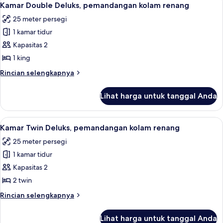
10
Kamar Double Deluks, pemandangan kolam renang
semua
25 meter persegi
foto
1 kamar tidur
untuk
Kamar
Kapasitas 2
Double
1 king
Deluks,
Rincian
Rincian selengkapnya
pemandangan
lebih
kolam
lanjut
Lihat harga untuk tanggal Anda
untuk
renang
Kamar
Double
Lihat
Kamar Twin Deluks, pemandangan kolam 
7
Deluks,
Kamar Twin Deluks, pemandangan kolam renang
semua
pemandangan
25 meter persegi
kolam
foto
renang
1 kamar tidur
untuk
Kamar
Kapasitas 2
Twin
2 twin
Deluks,
Rincian
Rincian selengkapnya
pemandangan
lebih
kolam
lanjut
Lihat harga untuk tanggal Anda
untuk