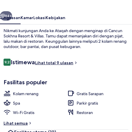
&
Villas
belumnya
Berikutnya
94+
Ringkasan
Kamar
Lokasi
Kebijakan
Nikmati kunjungan Anda ke Ataqah dengan menginap di Cancun
Sokhna Resort & Villas. Tamu dapat memanjakan diri dengan pijat,
lalu makan di restoran. Keunggulan lainnya meliputi 2 kolam renang
outdoor, bar pantai, dan pusat kebugaran.
Ulasan
Istimewa
9,2
Lihat total 9 ulasan
9,2 dari 10
Di pantai, payung pantai, handuk pant
Fasilitas populer
Kolam renang
Gratis Sarapan
Spa
Parkir gratis
Wi-Fi Gratis
Restoran
Lihat semua