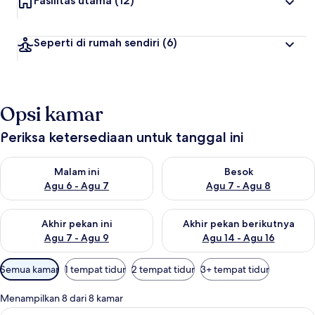
Fasilitas utama
(12)
Seperti di rumah sendiri
(6)
Opsi kamar
Periksa ketersediaan untuk tanggal ini
Periksa ketersediaan untuk malam ini Agu 6 - Agu 7
Periksa ketersediaan untuk be
Malam ini
Besok
Agu 6 - Agu 7
Agu 7 - Agu 8
Periksa ketersediaan untuk akhir pekan ini Agu 7 - Agu 9
Periksa ketersediaan untuk ak
Akhir pekan ini
Akhir pekan berikutnya
Agu 7 - Agu 9
Agu 14 - Agu 16
Filter
Semua kamar
1 tempat tidur
2 tempat tidur
3+ tempat tidur
tersedia
untuk
Menampilkan 8 dari 8 kamar
kamar
Lihat
Kamar Double Deluks, pemandangan kola