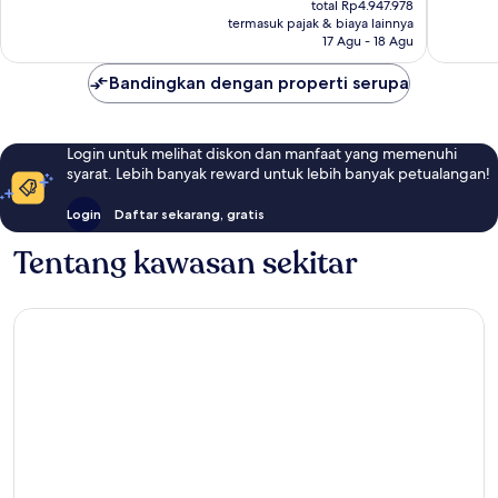
total Rp4.947.978
ulasan
Rp3.953.727
termasuk pajak & biaya lainnya
17 Agu - 18 Agu
Bandingkan dengan properti serupa
Login untuk melihat diskon dan manfaat yang memenuhi
syarat. Lebih banyak reward untuk lebih banyak petualangan!
Login
Daftar sekarang, gratis
Tentang kawasan sekitar