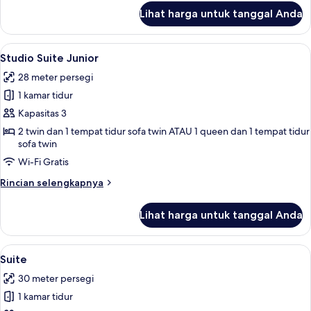
lanjut
Lihat harga untuk tanggal Anda
untuk
Queen
Room
Lihat
Studio Suite Junior | Seprai antialergi
5
Studio Suite Junior
semua
28 meter persegi
foto
1 kamar tidur
untuk
Studio
Kapasitas 3
Suite
2 twin dan 1 tempat tidur sofa twin ATAU 1 queen dan 1 tempat tidur
sofa twin
Junior
Wi-Fi Gratis
Rincian
Rincian selengkapnya
lebih
lanjut
Lihat harga untuk tanggal Anda
untuk
Studio
Suite
Lihat
Suite | Seprai antialergi, minibar, bran
8
Junior
Suite
semua
30 meter persegi
foto
1 kamar tidur
untuk