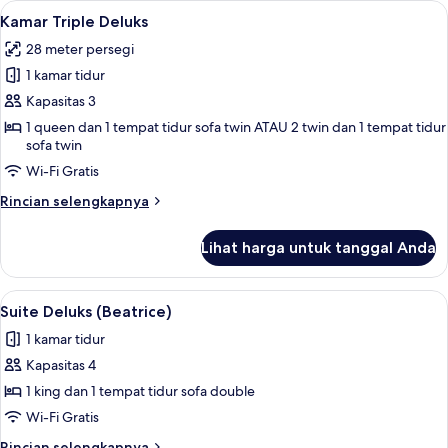
Lihat
Kamar Triple Deluks | Seprai antialergi
4
(Affreschi)
Kamar Triple Deluks
semua
28 meter persegi
foto
1 kamar tidur
untuk
Kamar
Kapasitas 3
Triple
1 queen dan 1 tempat tidur sofa twin ATAU 2 twin dan 1 tempat tidur
sofa twin
Deluks
Wi-Fi Gratis
Rincian
Rincian selengkapnya
lebih
lanjut
Lihat harga untuk tanggal Anda
untuk
Kamar
Triple
Lihat
Suite Deluks (Beatrice) | Seprai antiale
8
Deluks
Suite Deluks (Beatrice)
semua
1 kamar tidur
foto
Kapasitas 4
untuk
Suite
1 king dan 1 tempat tidur sofa double
Deluks
Wi-Fi Gratis
(Beatrice)
Rincian
Rincian selengkapnya