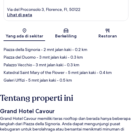
Via del Proconsolo 3, Florence, FI, 50122
Lihat di peta
Peta
Yang ada di sekitar
Berkeliling
Restoran
Piazza della Signoria
- 2 mnt jalan kaki
- 0.2 km
Piazza del Duomo
- 3 mnt jalan kaki
- 0.3 km
Palazzo Vecchio
- 3 mnt jalan kaki
- 0.3 km
Katedral Saint Mary of the Flower
- 5 mnt jalan kaki
- 0.4 km
Galeri Uffizi
- 5 mnt jalan kaki
- 0.5 km
Tentang properti ini
Grand Hotel Cavour
Grand Hotel Cavour memiliki teras rooftop dan berada hanya beberapa
langkah dari Piazza della Signoria. Anda dapat mengunjungi pusat
kebugaran untuk berolahraga atau bersantai menikmati minuman di