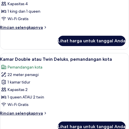
Kamar
Kapasitas 4
Keluarga
1 king dan 1 queen
(4
Wi-Fi Gratis
pax)
Rincian
Rincian selengkapnya
lebih
lanjut
Lihat harga untuk tanggal Anda
untuk
Kamar
Keluarga
Lihat
Kamar Double atau Twin Deluks, pemand
7
(4
Kamar Double atau Twin Deluks, pemandangan kota
semua
pax)
Pemandangan kota
foto
22 meter persegi
untuk
Kamar
1 kamar tidur
Double
Kapasitas 2
atau
1 queen ATAU 2 twin
Twin
Wi-Fi Gratis
Deluks,
Rincian
Rincian selengkapnya
pemandangan
lebih
kota
lanjut
Lihat harga untuk tanggal Anda
untuk