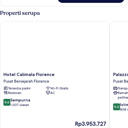
Kamar
Double
Properti serupa
atau
Twin
Hotel Calimala Florence
Palazzo 
Deluks,
pemandangan
kota
Hotel
Palazzo
Hotel Calimala Florence
Palazz
Calimala
Alfieri
Pusat Bersejarah Florence
Pusat Be
Florence
Residen
Tersedia parkir
Wi-Fi Gratis
Transp
Pusat
d’epoca
Restoran
AC
Ramah
Bersejarah
Pusat
peliha
Florence
Bersejar
9.6
Sempurna
9,6
9.2
Florenc
Ist
dari
1.007 ulasan
9,2
dari
808 
10,
10,
Sempurna,
Istimew
1.007
Harga
Rp3.953.727
808
ulasan
sekarang