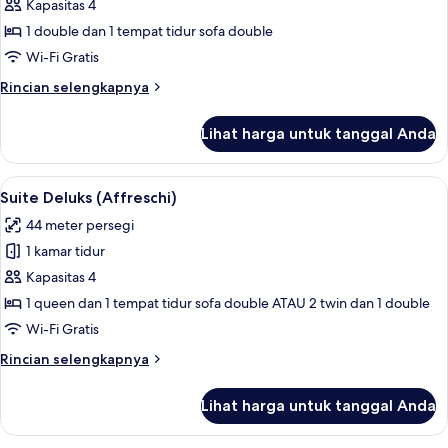
Suite
Kapasitas 4
1 double dan 1 tempat tidur sofa double
Wi-Fi Gratis
Rincian
Rincian selengkapnya
lebih
lanjut
Lihat harga untuk tanggal Anda
untuk
Suite
Lihat
Suite Deluks (Affreschi) | Seprai antial
4
Suite Deluks (Affreschi)
semua
44 meter persegi
foto
1 kamar tidur
untuk
Suite
Kapasitas 4
Deluks
1 queen dan 1 tempat tidur sofa double ATAU 2 twin dan 1 double
(Affreschi)
Wi-Fi Gratis
Rincian
Rincian selengkapnya
lebih
lanjut
Lihat harga untuk tanggal Anda
untuk
Suite
Deluks