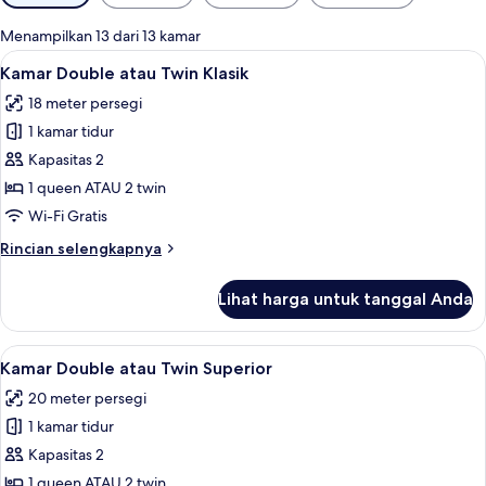
tersedia
untuk
Menampilkan 13 dari 13 kamar
kamar
Lihat
Kamar Double atau Twin Klasik | Seprai
5
Kamar Double atau Twin Klasik
semua
18 meter persegi
foto
1 kamar tidur
untuk
Kamar
Kapasitas 2
Double
1 queen ATAU 2 twin
atau
Wi-Fi Gratis
Twin
Rincian
Rincian selengkapnya
Klasik
lebih
lanjut
Lihat harga untuk tanggal Anda
untuk
Kamar
Double
Lihat
Kamar Double atau Twin Superior | P
7
atau
Kamar Double atau Twin Superior
semua
Twin
20 meter persegi
Klasik
foto
1 kamar tidur
untuk
Kamar
Kapasitas 2
Double
1 queen ATAU 2 twin