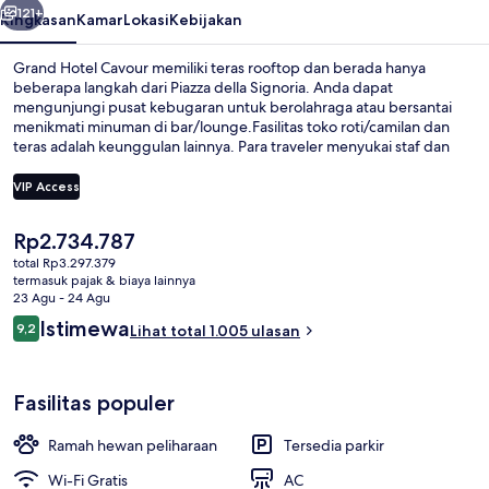
121+
Ringkasan
Kamar
Lokasi
Kebijakan
Grand Hotel Cavour memiliki teras rooftop dan berada hanya
beberapa langkah dari Piazza della Signoria. Anda dapat
mengunjungi pusat kebugaran untuk berolahraga atau bersantai
menikmati minuman di bar/lounge.Fasilitas toko roti/camilan dan
teras adalah keunggulan lainnya. Para traveler menyukai staf dan
sarapan. Properti ini berada dekat dengan transportasi umum: Halte
Trem Universitas San Marco berjarak 11 menit dan Pemberhentian
VIP Access
Trem Unità berjarak 12 menit.
Harga
Rp2.734.787
Sarapan prasmanan setiap hari deng
saat
total Rp3.297.379
ini
termasuk pajak & biaya lainnya
Rp2.734.787
23 Agu - 24 Agu
Ulasan
Istimewa
9,2
Lihat total 1.005 ulasan
9,2 dari 10
Fasilitas populer
Ramah hewan peliharaan
Tersedia parkir
Wi-Fi Gratis
AC