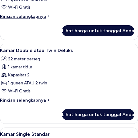
atau
Wi-Fi Gratis
Twin
Rincian
Rincian selengkapnya
Superior
lebih
lanjut
Lihat harga untuk tanggal Anda
untuk
Kamar
Double
Lihat
Kamar Double atau Twin Deluks | Seprai
6
atau
Kamar Double atau Twin Deluks
semua
Twin
22 meter persegi
Superior
foto
1 kamar tidur
untuk
Kamar
Kapasitas 2
Double
1 queen ATAU 2 twin
atau
Wi-Fi Gratis
Twin
Rincian
Rincian selengkapnya
Deluks
lebih
lanjut
Lihat harga untuk tanggal Anda
untuk
Kamar
Double
Lihat
Kamar Single Standar | Seprai antialer
5
atau
Kamar Single Standar
semua