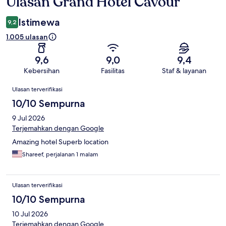
Ulasan Grand Hotel Cavour
Ulasan
Istimewa
9,2
1.005 ulasan
9,6
9,0
9,4
Kebersihan
Fasilitas
Staf & layanan
Ulasan
Ulasan terverifikasi
10/10 Sempurna
9 Jul 2026
Terjemahkan dengan Google
Amazing hotel Superb location
Shareef, perjalanan 1 malam
Ulasan terverifikasi
10/10 Sempurna
10 Jul 2026
Terjemahkan dengan Google