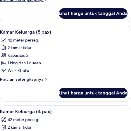
lebih
lanjut
Lihat harga untuk tanggal Anda
untuk
Suite
Deluks
Lihat
Kamar Keluarga (5 pax) | Seprai antiale
8
(Beatrice)
Kamar Keluarga (5 pax)
semua
42 meter persegi
foto
2 kamar tidur
untuk
Kamar
Kapasitas 5
Keluarga
1 king dan 1 queen
(5
Wi-Fi Gratis
pax)
Rincian
Rincian selengkapnya
lebih
lanjut
Lihat harga untuk tanggal Anda
untuk
Kamar
Keluarga
Lihat
Kamar Keluarga (4 pax) | Pemandanga
9
(5
Kamar Keluarga (4 pax)
semua
pax)
42 meter persegi
foto
2 kamar tidur
untuk