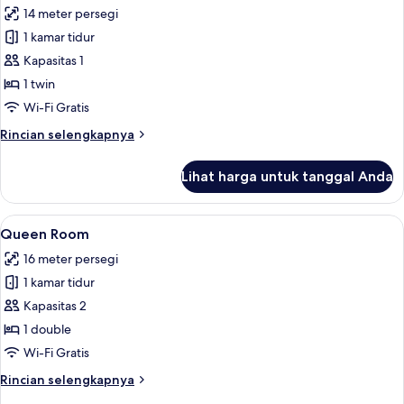
Twin
14 meter persegi
Deluks
foto
1 kamar tidur
untuk
Kamar
Kapasitas 1
Single
1 twin
Standar
Wi-Fi Gratis
Rincian
Rincian selengkapnya
lebih
lanjut
Lihat harga untuk tanggal Anda
untuk
Kamar
Single
Lihat
Queen Room | Seprai antialergi, minib
7
Standar
Queen Room
semua
16 meter persegi
foto
1 kamar tidur
untuk
Queen
Kapasitas 2
Room
1 double
Wi-Fi Gratis
Rincian
Rincian selengkapnya
lebih