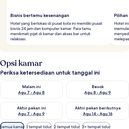
Bisnis bertemu kesenangan
Piliha
Hotel yang berlokasi di pusat kota ini memiliki pusat
Hotel i
bisnis 24 jam dan komputer kamar. Para tamu
memulai
menikmati pijat di kamar dan akses bar untuk
menyedi
relaksasi.
melepas 
Opsi kamar
Periksa ketersediaan untuk tanggal ini
Periksa ketersediaan untuk malam ini Agu 7 - Agu 8
Periksa ketersediaan untuk be
Malam ini
Besok
Agu 7 - Agu 8
Agu 8 - Agu 9
Periksa ketersediaan untuk akhir pekan ini Agu 7 - Agu 9
Periksa ketersediaan untuk ak
Akhir pekan ini
Akhir pekan berikutnya
Agu 7 - Agu 9
Agu 14 - Agu 16
Filter
Semua kamar
1 tempat tidur
2 tempat tidur
3+ tempat tidur