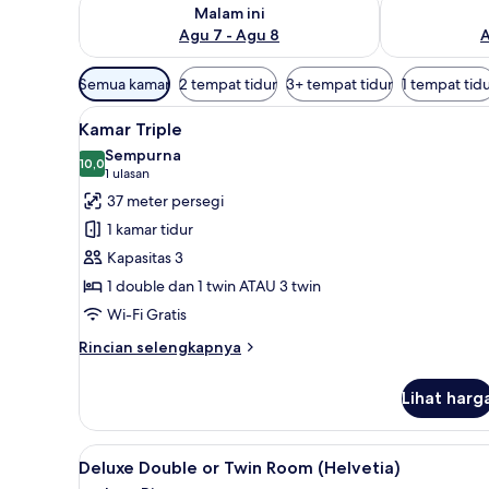
Periksa ketersediaan untuk malam ini Agu 7 - Agu 8
Periksa keter
Malam ini
Agu 7 - Agu 8
A
Filter
Semua kamar
2 tempat tidur
3+ tempat tidur
1 tempat tid
tersedia
Lihat
Kamar Triple | 1 kamar tidur, s
untuk
7
Kamar Triple
semua
kamar
Sempurna
foto
10,0
10,0 dari 10
(1
1 ulasan
untuk
ulasan)
37 meter persegi
Kamar
1 kamar tidur
Triple
Kapasitas 3
1 double dan 1 twin ATAU 3 twin
Wi-Fi Gratis
Rincian
Rincian selengkapnya
lebih
lanjut
Lihat harg
untuk
Kamar
Triple
Lihat
1 kamar tidur, seprai premium,
9
Deluxe Double or Twin Room (Helvetia)
semua