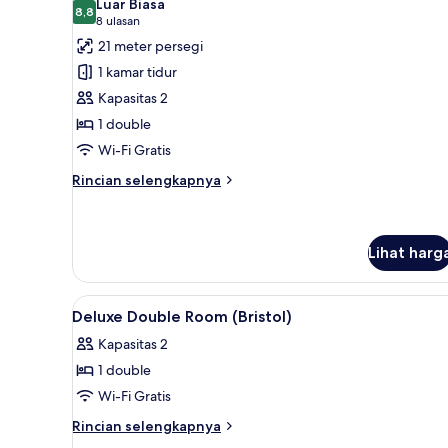
Luar Biasa
foto
8,8
8,8 dari 10
(8
8 ulasan
untuk
ulasan)
21 meter persegi
Deluxe
1 kamar tidur
Double
Kapasitas 2
or
1 double
Twin
Wi-Fi Gratis
Room
(Helvetia)
Rincian
Rincian selengkapnya
lebih
lanjut
untuk
Deluxe
Lihat harg
Double
or
Lihat
1 kamar tidur, seprai premium,
Twin
7
Deluxe Double Room (Bristol)
Room
semua
(Helvetia)
Kapasitas 2
foto
1 double
untuk
Deluxe
Wi-Fi Gratis
Double
Rincian
Rincian selengkapnya
Room
lebih