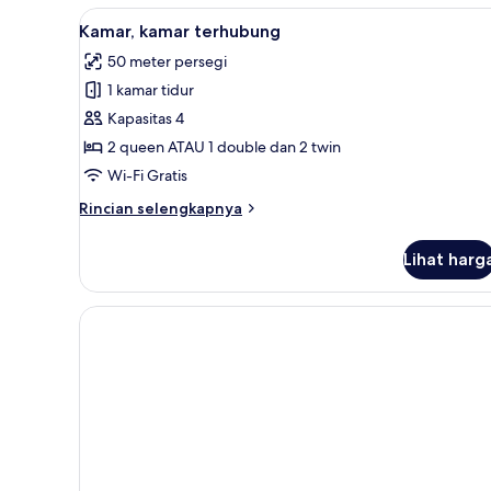
Lihat
1 kamar tidur, seprai premium,
6
Kamar, kamar terhubung
semua
50 meter persegi
foto
1 kamar tidur
untuk
Kamar,
Kapasitas 4
kamar
2 queen ATAU 1 double dan 2 twin
terhubung
Wi-Fi Gratis
Rincian
Rincian selengkapnya
lebih
lanjut
Lihat harg
untuk
Kamar,
kamar
terhubung