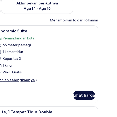
n ini Agu 7 - Agu 9
Periksa ketersediaan untuk akhir pekan berikutnya Agu 14 - A
Akhir pekan berikutnya
Agu 14 - Agu 16
Menampilkan 16 dari 16 kamar
i premium, minibar, dan brankas
ihat
Panoramic Suite | 1 kamar tidur, seprai premi
8
anoramic Suite
emua
Pemandangan kota
oto
65 meter persegi
ntuk
anoramic
1 kamar tidur
uite
Kapasitas 3
1 king
Wi-Fi Gratis
ncian
ncian selengkapnya
bih
njut
tuk
Lihat harga
noramic
ite
, dan brankas
ihat
Suite, 1 Tempat Tidur Double | 1 kamar tidur, 
16
ite, 1 Tempat Tidur Double
emua