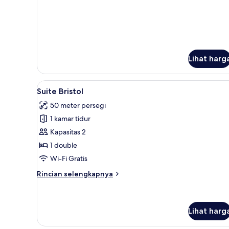
lanjut
(Bristol)
untuk
Deluxe
Double
Room
(Bristol)
Lihat harg
Lihat
Suite Bristol | 1 kamar tidur, 
12
Suite Bristol
semua
50 meter persegi
foto
1 kamar tidur
untuk
Suite
Kapasitas 2
Bristol
1 double
Wi-Fi Gratis
Rincian
Rincian selengkapnya
lebih
lanjut
untuk
Suite
Lihat harg
Bristol