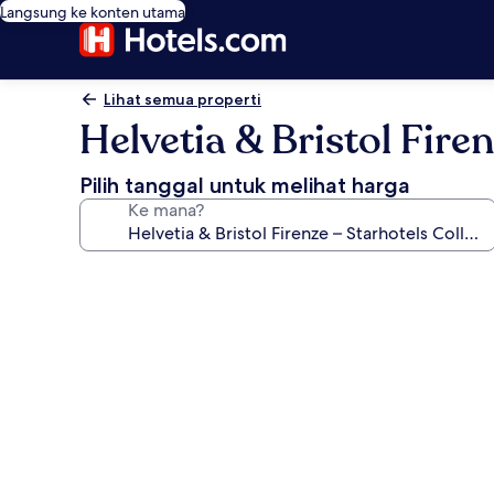
Langsung ke konten utama
Lihat semua properti
Helvetia & Bristol Fire
Pilih tanggal untuk melihat harga
Ke mana?
Galeri
foto
untuk
Helvetia
&
Bristol
Firenze