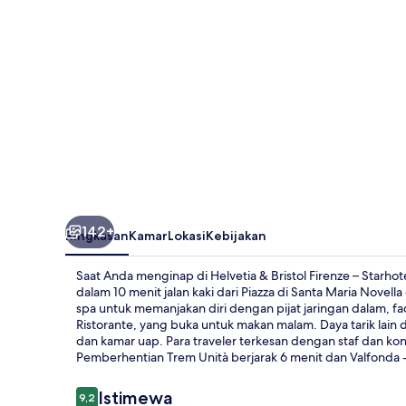
–
Starhotels
Collezione
142+
Ringkasan
Kamar
Lokasi
Kebijakan
Saat Anda menginap di Helvetia & Bristol Firenze – Starhote
dalam 10 menit jalan kaki dari Piazza di Santa Maria Novel
spa untuk memanjakan diri dengan pijat jaringan dalam, fa
Ristorante, yang buka untuk makan malam. Daya tarik lain 
dan kamar uap. Para traveler terkesan dengan staf dan kon
Pemberhentian Trem Unità berjarak 6 menit dan Valfonda - 
Ulasan
Istimewa
9,2
9,2 dari 10