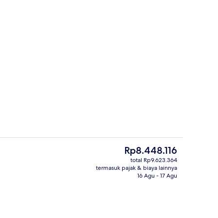
Bar (di properti)
Harga
Rp8.448.116
saat
total Rp9.623.364
ini
termasuk pajak & biaya lainnya
akan malam
Presidential Suite Bristol | 1 kamar ti
Rp8.448.116
16 Agu - 17 Agu