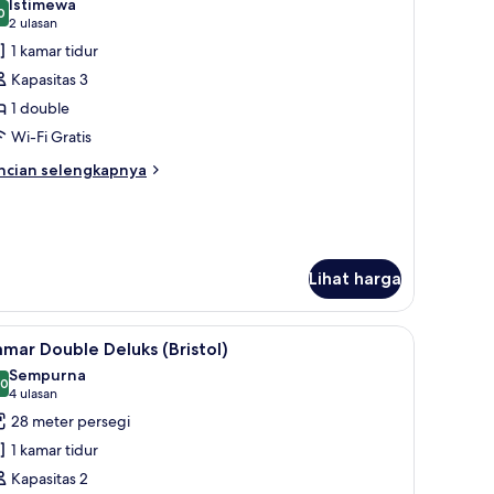
Istimewa
oto
0
9,0 dari 10
(2
2 ulasan
ntuk
ulasan)
1 kamar tidur
ite,
Kapasitas 3
1 double
empat
Wi-Fi Gratis
idur
ouble
ncian
ncian selengkapnya
bih
njut
tuk
ite,
Lihat harga
empat
dur
uble
, seprai premium, minibar, dan brankas
ihat
Kamar Double Deluks (Bristol) | 1 kamar tidur,
7
mar Double Deluks (Bristol)
emua
Sempurna
oto
,0
10,0 dari 10
(4
4 ulasan
ntuk
ulasan)
28 meter persegi
amar
1 kamar tidur
ouble
Kapasitas 2
eluks