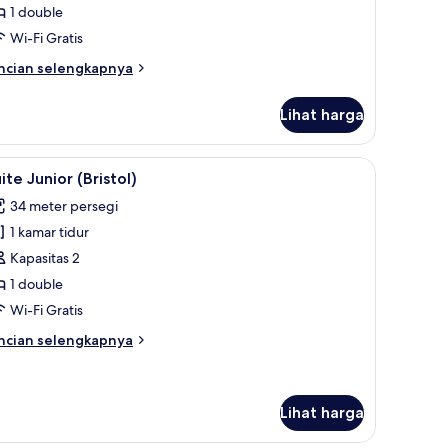
1 double
ristol)
Wi-Fi Gratis
ncian
ncian selengkapnya
bih
njut
Lihat harga
tuk
amar
uble
dur, seprai premium, minibar, dan brankas
ihat
Suite Junior (Bristol) | 1 kamar tidur, seprai 
4
luks
ite Junior (Bristol)
emua
ristol)
34 meter persegi
oto
1 kamar tidur
ntuk
uite
Kapasitas 2
unior
1 double
ristol)
Wi-Fi Gratis
ncian
ncian selengkapnya
bih
njut
tuk
ite
Lihat harga
nior
ristol)