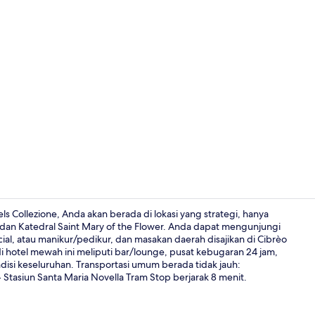
Lobi
ls Collezione, Anda akan berada di lokasi yang strategi, hanya
la dan Katedral Saint Mary of the Flower. Anda dapat mengunjungi
cial, atau manikur/pedikur, dan masakan daerah disajikan di Cibrèo
Melayani m
di hotel mewah ini meliputi bar/lounge, pusat kebugaran 24 jam,
disi keseluruhan. Transportasi umum berada tidak jauh:
Stasiun Santa Maria Novella Tram Stop berjarak 8 menit.