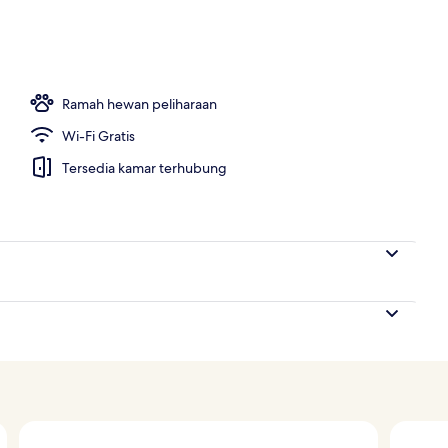
atan pasangan, pemandian Turki/hammam, dan perawatan tubuh
Ramah hewan peliharaan
Wi-Fi Gratis
Tersedia kamar terhubung