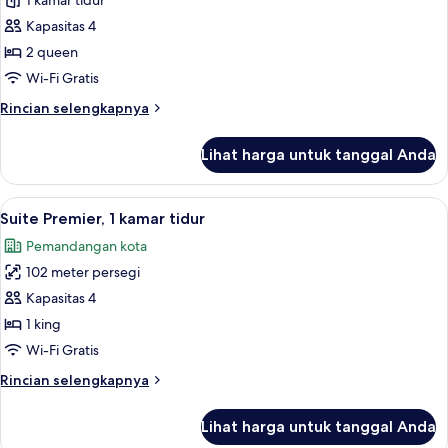
Premier
1 kamar tidur
Suite,
Kapasitas 4
1
2 queen
Bedroom
Wi-Fi Gratis
with
Rincian
Rincian selengkapnya
2
lebih
Queens
lanjut
Lihat harga untuk tanggal Anda
(High
untuk
Premier
Floor)
Suite,
Lihat
Suite Premier, 1 kamar tidur | Seprai 
19
1
Suite Premier, 1 kamar tidur
semua
Bedroom
Pemandangan kota
with
foto
2
102 meter persegi
untuk
Queens
Suite
Kapasitas 4
(High
Premier,
Floor)
1 king
1
Wi-Fi Gratis
kamar
Rincian
Rincian selengkapnya
tidur
lebih
lanjut
Lihat harga untuk tanggal Anda
untuk