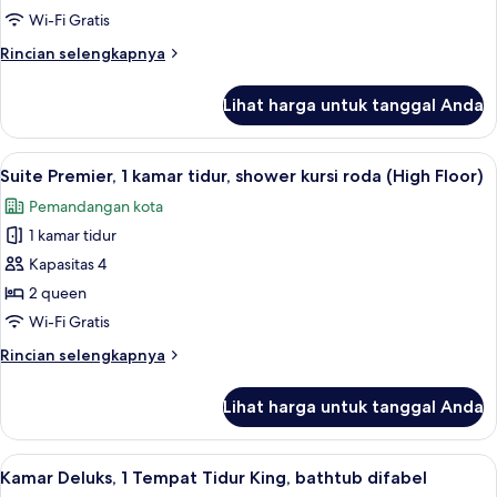
Premier,
(High
Wi-Fi Gratis
Floor,
1
Rincian
Rincian selengkapnya
Strip
Tempat
lebih
View)
Tidur
lanjut
Lihat harga untuk tanggal Anda
untuk
King
Suite
Premier,
Lihat
Seprai premium, bantalan ekstra lembu
7
1
Suite Premier, 1 kamar tidur, shower kursi roda (High Floor)
semua
Tempat
Pemandangan kota
Tidur
foto
King
1 kamar tidur
untuk
Suite
Kapasitas 4
Premier,
2 queen
1
Wi-Fi Gratis
kamar
Rincian
Rincian selengkapnya
tidur,
lebih
shower
lanjut
Lihat harga untuk tanggal Anda
untuk
kursi
Suite
roda
Premier,
Lihat
Seprai premium, bantalan ekstra lembu
(High
8
1
Kamar Deluks, 1 Tempat Tidur King, bathtub difabel
semua
Floor)
kamar