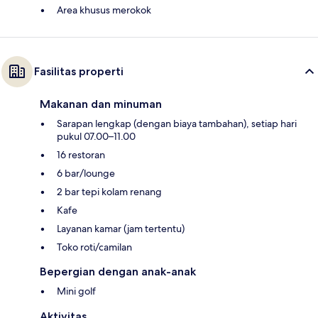
Area khusus merokok
Fasilitas properti
Makanan dan minuman
Sarapan lengkap (dengan biaya tambahan), setiap hari
pukul 07.00–11.00
16 restoran
6 bar/lounge
2 bar tepi kolam renang
Kafe
Layanan kamar (jam tertentu)
Toko roti/camilan
Bepergian dengan anak-anak
Mini golf
Aktivitas