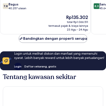
7.8
8.0
Strip
Bagus
Strip
San
7,8
8,0
dari
dari
40.257 ulasan
45.6
10,
10,
Harga
Rp135.302
Bagus,
Sangat
sekarang
40.257
Baik,
total Rp1.066.511
Rp135.302
ulasan
45.646
termasuk pajak & biaya lainnya
ulasan
23 Agu - 24 Agu
Bandingkan dengan properti serupa
Login untuk melihat diskon dan manfaat yang memenuhi
syarat. Lebih banyak reward untuk lebih banyak petualangan!
Login
Daftar sekarang, gratis
Tentang kawasan sekitar