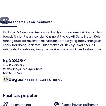
&
Casino,
a
belumnya
Berikutnya
Destination
70+
Ringkasan
Kamar
Lokasi
Kebijakan
by
Rio Hotel & Casino, a Destination by Hyatt Hotel memiliki kasino dan
Hyatt
berada 5 menit jalan kaki dari Casino at the Rio All-Suite Hotel. Kolam
renang outdoor musiman merupakan tempat yang menyenangkan
Hotel
untuk berenang, dan tamu bisa makan di Luckley Tavern & Grill,
salah satu 16 restoran, yang menyajikan masakan Amerika dan buka
untuk makan siang dan makan malam. Keunggulan lainnya meliputi
2 bar tepi kolam renang, pusat kebugaran, dan toko roti/camilan.
Harga
Rp663.084
Cocok untuk keluarga dan ukuran kamar mendapatkan nilai yang
saat
total Rp1.807.012
bagus dari para traveler.
ini
termasuk pajak & biaya lainnya
Eksterior
Rp663.084
10 Agu - 11 Agu
Ulasan
Bagus
7,8
Lihat total 9.047 ulasan
7,8 dari 10
Fasilitas populer
Kolam renang
Ramah hewan peliharaan