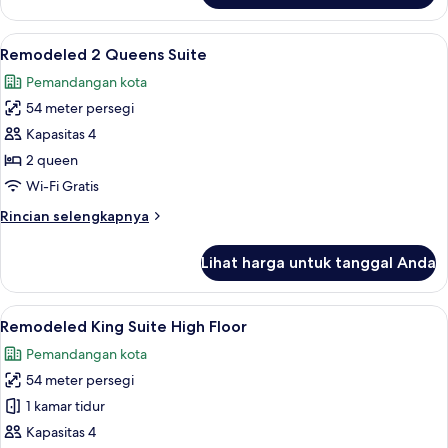
Remodeled
King
Lihat
Remodeled 2 Queens Suite | Seprai pr
7
Suite
Remodeled 2 Queens Suite
semua
Pemandangan kota
foto
54 meter persegi
untuk
Remodeled
Kapasitas 4
2
2 queen
Queens
Wi-Fi Gratis
Suite
Rincian
Rincian selengkapnya
lebih
lanjut
Lihat harga untuk tanggal Anda
untuk
Remodeled
2
Lihat
Seprai premium, bantalan ekstra lembu
8
Queens
Remodeled King Suite High Floor
semua
Suite
Pemandangan kota
foto
54 meter persegi
untuk
Remodeled
1 kamar tidur
King
Kapasitas 4