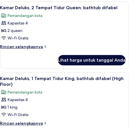
Deluks,
Lihat
Seprai premium, bantalan ekstra lembu
kursi
7
2
Kamar Deluks, 2 Tempat Tidur Queen, bathtub difabel
semua
Tempat
roda
Pemandangan kota
Tidur
foto
Queen,
Kapasitas 4
untuk
shower
Kamar
2 queen
kursi
Deluks,
roda
Wi-Fi Gratis
2
Rincian
Rincian selengkapnya
Tempat
lebih
Tidur
lanjut
Lihat harga untuk tanggal Anda
untuk
Queen,
Kamar
bathtub
Deluks,
Lihat
Seprai premium, bantalan ekstra lembu
difabel
7
2
Kamar Deluks, 1 Tempat Tidur King, bathtub difabel (High
semua
Tempat
Floor)
Tidur
foto
Pemandangan kota
Queen,
untuk
bathtub
Kapasitas 4
Kamar
difabel
1 king
Deluks,
1
Wi-Fi Gratis
Tempat
Rincian
Rincian selengkapnya
Tidur
lebih