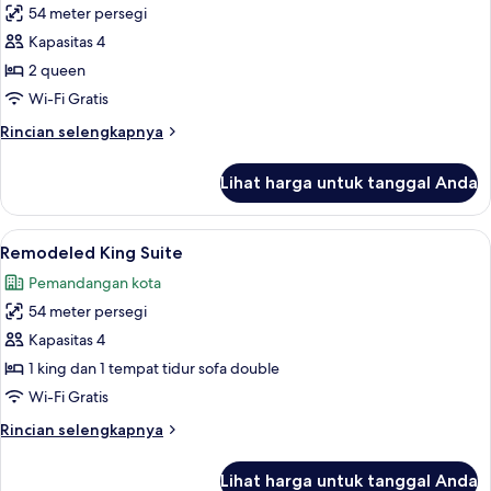
54 meter persegi
untuk
Remodeled
Kapasitas 4
2
2 queen
Queens
Wi-Fi Gratis
Suite
Rincian
Rincian selengkapnya
Strip
lebih
View
lanjut
Lihat harga untuk tanggal Anda
untuk
Remodeled
2
Lihat
Seprai premium, bantalan ekstra lembu
7
Queens
Remodeled King Suite
semua
Suite
Pemandangan kota
Strip
foto
View
54 meter persegi
untuk
Remodeled
Kapasitas 4
King
1 king dan 1 tempat tidur sofa double
Suite
Wi-Fi Gratis
Rincian
Rincian selengkapnya
lebih
lanjut
Lihat harga untuk tanggal Anda
untuk