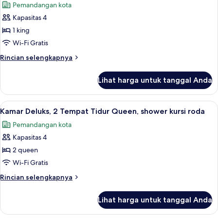
Pemandangan kota
tidur,
foto
shower
Kapasitas 4
untuk
kursi
Kamar
1 king
roda
Deluks,
(High
Wi-Fi Gratis
Floor)
1
Rincian
Rincian selengkapnya
Tempat
lebih
Tidur
lanjut
Lihat harga untuk tanggal Anda
untuk
King,
Kamar
bathtub
Deluks,
Lihat
Seprai premium, bantalan ekstra lembu
difabel
9
1
Kamar Deluks, 2 Tempat Tidur Queen, shower kursi roda
semua
Tempat
Pemandangan kota
Tidur
foto
King,
Kapasitas 4
untuk
bathtub
Kamar
2 queen
difabel
Deluks,
Wi-Fi Gratis
2
Rincian
Rincian selengkapnya
Tempat
lebih
Tidur
lanjut
Lihat harga untuk tanggal Anda
untuk
Queen,
Kamar
shower