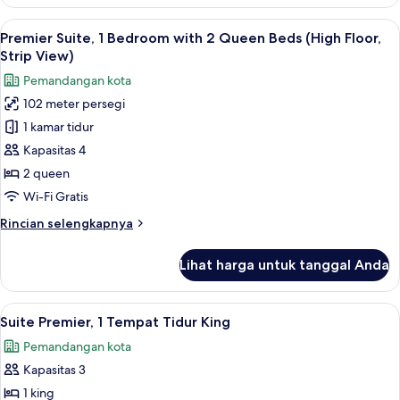
Suite
Premier,
Lihat
Seprai premium, bantalan ekstra lembu
13
1
Premier Suite, 1 Bedroom with 2 Queen Beds (High Floor,
semua
kamar
Strip View)
tidur
foto
Pemandangan kota
untuk
102 meter persegi
Premier
1 kamar tidur
Suite,
1
Kapasitas 4
Bedroom
2 queen
with
Wi-Fi Gratis
2
Rincian
Rincian selengkapnya
Queen
lebih
Beds
lanjut
Lihat harga untuk tanggal Anda
untuk
(High
Premier
Floor,
Suite,
Lihat
Suite Premier, 1 Tempat Tidur King | S
Strip
12
1
Suite Premier, 1 Tempat Tidur King
semua
View)
Bedroom
Pemandangan kota
with
foto
2
Kapasitas 3
untuk
Queen
Suite
1 king
Beds