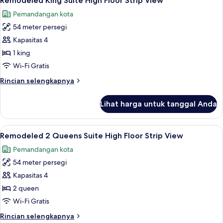
Remodeled King Suite High Floor Strip View
semua
Suite
Pemandangan kota
High
foto
Floor
54 meter persegi
untuk
Remodeled
Kapasitas 4
King
1 king
Suite
Wi-Fi Gratis
High
Rincian
Rincian selengkapnya
Floor
lebih
Strip
lanjut
Lihat harga untuk tanggal Anda
untuk
View
Remodeled
King
Lihat
Seprai premium, bantalan ekstra lembu
7
Suite
Remodeled 2 Queens Suite High Floor Strip View
semua
High
Pemandangan kota
Floor
foto
Strip
54 meter persegi
untuk
View
Remodeled
Kapasitas 4
2
2 queen
Queens
Wi-Fi Gratis
Suite
Rincian
Rincian selengkapnya
High