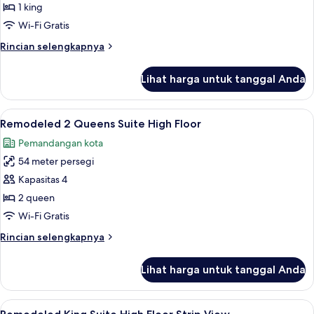
Suite
1 king
High
Wi-Fi Gratis
Floor
Rincian
Rincian selengkapnya
lebih
lanjut
Lihat harga untuk tanggal Anda
untuk
Remodeled
King
Lihat
Seprai premium, bantalan ekstra lembu
7
Suite
Remodeled 2 Queens Suite High Floor
semua
High
Pemandangan kota
Floor
foto
54 meter persegi
untuk
Remodeled
Kapasitas 4
2
2 queen
Queens
Wi-Fi Gratis
Suite
Rincian
Rincian selengkapnya
High
lebih
Floor
lanjut
Lihat harga untuk tanggal Anda
untuk
Remodeled
2
Lihat
Seprai premium, bantalan ekstra lembu
8
Queens