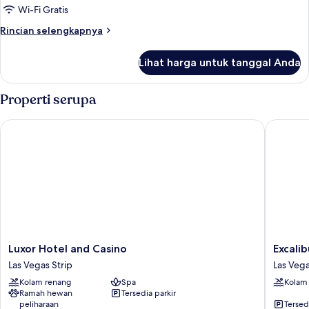
Premier,
roda
Wi-Fi Gratis
(High
1
Rincian
Rincian selengkapnya
Floor)
Tempat
lebih
Tidur
lanjut
Lihat harga untuk tanggal Anda
untuk
King
Suite
Premier,
Properti serupa
1
Tempat
Luxor Hotel and Casino
Excalibu
Tidur
King
Luxor
Excalibu
Luxor Hotel and Casino
Excali
Hotel
Hotel
Las Vegas Strip
Las Vega
and
&
Kolam renang
Spa
Kolam
Casino
Casino
Ramah hewan
Tersedia parkir
Las
Las
peliharaan
Tersed
Vegas
Vegas