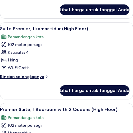
lebih
Floor
lanjut
Lihat harga untuk tanggal Anda
untuk
Strip
Remodeled
View
2
Lihat
Seprai premium, bantalan ekstra lembu
15
Queens
Suite Premier, 1 kamar tidur (High Floor)
semua
Suite
Pemandangan kota
High
foto
Floor
102 meter persegi
untuk
Strip
Suite
Kapasitas 4
View
Premier,
1 king
1
Wi-Fi Gratis
kamar
Rincian
Rincian selengkapnya
tidur
lebih
(High
lanjut
Lihat harga untuk tanggal Anda
untuk
Floor)
Suite
Premier,
Lihat
Seprai premium, bantalan ekstra lembu
14
1
Premier Suite, 1 Bedroom with 2 Queens (High Floor)
semua
kamar
Pemandangan kota
tidur
foto
(High
102 meter persegi
untuk
Floor)