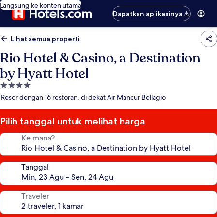
Langsung ke konten utama
Dapatkan aplikasinya
Lihat semua properti
Rio Hotel & Casino, a Destination
by Hyatt Hotel
Properti
bintang
Resor dengan 16 restoran, di dekat Air Mancur Bellagio
4.0
Pilih tanggal untuk melihat harga
Ke mana?
Tanggal
Traveler