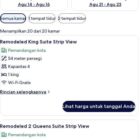
Agu 14 - Agu 16
Agu 21 - Agu 23
Filter
Semua kamar
1 tempat tidur
2 tempat tidur
tersedia
untuk
Menampilkan 20 dari 20 kamar
kamar
Lihat
Seprai premium, bantalan ekstra lembu
8
Remodeled King Suite Strip View
semua
Pemandangan kota
foto
54 meter persegi
untuk
Remodeled
Kapasitas 4
King
1 king
Suite
Wi-Fi Gratis
Strip
Rincian
Rincian selengkapnya
View
lebih
lanjut
Lihat harga untuk tanggal Anda
untuk
Remodeled
King
Lihat
Seprai premium, bantalan ekstra lembu
7
Suite
Remodeled 2 Queens Suite Strip View
semua
Strip
Pemandangan kota
View
foto