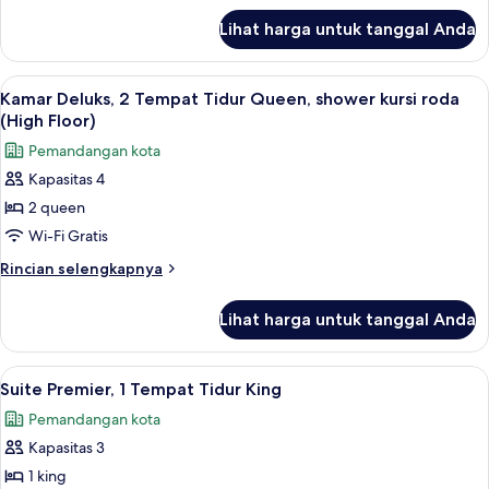
lanjut
King,
Lihat harga untuk tanggal Anda
untuk
bathtub
Kamar
difabel
Deluks,
Lihat
Seprai premium, bantalan ekstra lembu
8
(High
1
Kamar Deluks, 2 Tempat Tidur Queen, shower kursi roda
semua
Tempat
Floor)
(High Floor)
Tidur
foto
Pemandangan kota
King,
untuk
bathtub
Kapasitas 4
Kamar
difabel
2 queen
Deluks,
(High
Floor)
2
Wi-Fi Gratis
Tempat
Rincian
Rincian selengkapnya
Tidur
lebih
lanjut
Queen,
Lihat harga untuk tanggal Anda
untuk
shower
Kamar
kursi
Deluks,
Lihat
Seprai premium, bantalan ekstra lembu
6
roda
2
Suite Premier, 1 Tempat Tidur King
semua
Tempat
(High
Pemandangan kota
Tidur
foto
Floor)
Queen,
Kapasitas 3
untuk
shower
Suite
1 king
kursi