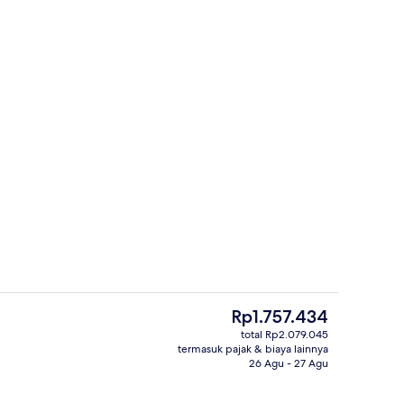
ng outdoor musiman
Televisi layar datar 42-inci dengan sa
Harga
Rp1.757.434
saat
total Rp2.079.045
ini
termasuk pajak & biaya lainnya
ergi, tirai kedap cahaya, Wi-Fi gratis, dan seprai linen
Televisi layar datar 42-inci dengan sa
Rp1.757.434
26 Agu - 27 Agu