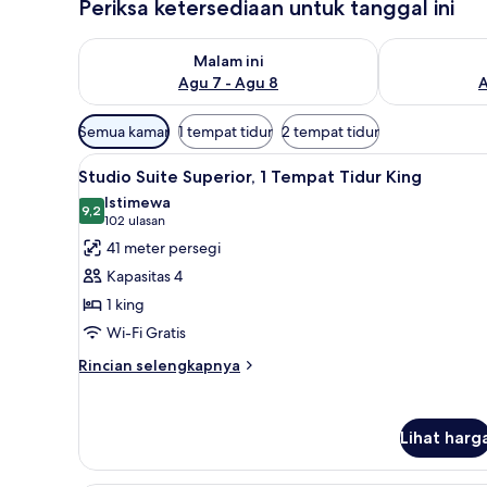
Periksa ketersediaan untuk tanggal ini
Periksa ketersediaan untuk malam ini Agu 7 - Agu 8
Periksa keter
Malam ini
Agu 7 - Agu 8
A
Filter
Semua kamar
1 tempat tidur
2 tempat tidur
tersedia
Lihat
Seprai antialergi, tirai kedap c
untuk
7
Studio Suite Superior, 1 Tempat Tidur King
semua
kamar
Istimewa
foto
9,2
9,2 dari 10
(102
102 ulasan
untuk
ulasan)
41 meter persegi
Studio
Kapasitas 4
Suite
1 king
Superior,
Wi-Fi Gratis
1
Tempat
Rincian
Rincian selengkapnya
lebih
Tidur
lanjut
King
untuk
Lihat harg
Studio
Suite
Superior,