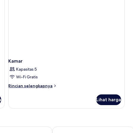
Kamar
Kapasitas 5
Wi-Fi Gratis
Rincian
Rincian selengkapnya
lebih
lanjut
a
Lihat harga
untuk
Kamar
by Hilton Springdale Cincinnati
Sonesta ES Suites Cincinnati - Sharonv