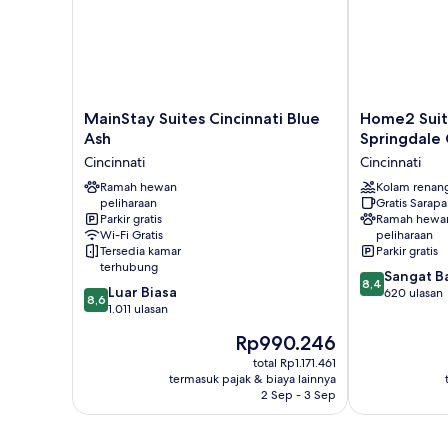
MainStay
Home2
MainStay Suites Cincinnati Blue
Home2 Suit
Suites
Suites
Ash
Springdale 
Cincinnati
by
Cincinnati
Cincinnati
Blue
Hilton
Ash
Ramah hewan
Springdale
Kolam renan
peliharaan
Gratis Sarap
Cincinnati
Cincinnati
Parkir gratis
Ramah hewa
Cincinnati
Wi-Fi Gratis
peliharaan
Tersedia kamar
Parkir gratis
terhubung
8.4
Sangat B
8,4
8.6
Luar Biasa
dari
620 ulasan
8,6
dari
1.011 ulasan
10,
10,
Sangat
Harga
Rp990.246
Luar
Baik,
sekarang
Biasa,
total Rp1.171.461
620
Rp990.246
termasuk pajak & biaya lainnya
1.011
ulasan
2 Sep - 3 Sep
ulasan