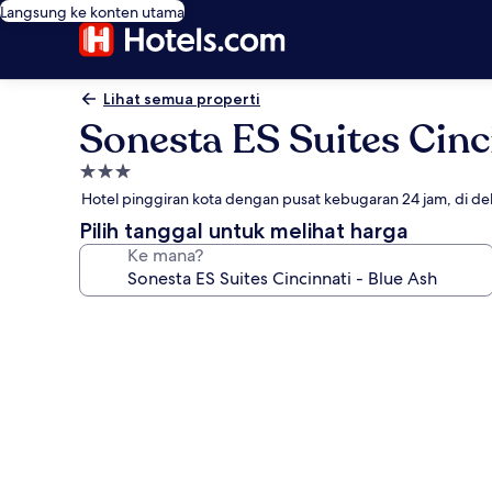
Langsung ke konten utama
Lihat semua properti
Sonesta ES Suites Cinc
Properti
bintang
Hotel pinggiran kota dengan pusat kebugaran 24 jam, di 
3.0
Pilih tanggal untuk melihat harga
Ke mana?
Galeri
foto
untuk
Sonesta
ES
Suites