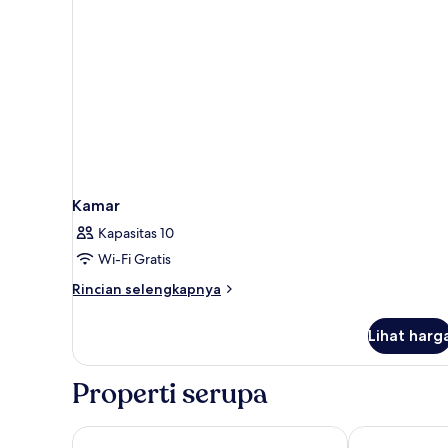
Kamar
Kapasitas 10
Wi-Fi Gratis
Rincian
Rincian selengkapnya
lebih
lanjut
Lihat harg
untuk
Kamar
Properti serupa
MainStay Suites Cincinnati Blue Ash
Home2 Suites 