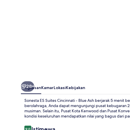
Cincinnati
-
Blue
Ash
28+
Ringkasan
Kamar
Lokasi
Kebijakan
Sonesta ES Suites Cincinnati - Blue Ash berjarak 5 menit
berolahraga, Anda dapat mengunjungi pusat kebugaran 24 
musiman. Selain itu, Pusat Kota Kenwood dan Pusat Konven
kondisi keseluruhan mendapatkan nilai yang bagus dari par
Ulasan
Istimewa
9,0