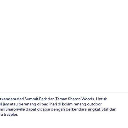
Kolam rena
 berkendara dari Summit Park dan Taman Sharon Woods. Untuk
jam atau berenang di pagi hari di kolam renang outdoor
si Sharonville dapat dicapai dengan berkendara singkat.Staf dan
Seprai antial
a traveler.