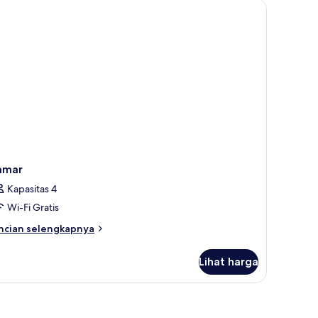
i-Fi gratis, dan seprai linen
fabel
ub)
amar
Kapasitas 4
Wi-Fi Gratis
ncian
ncian selengkapnya
bih
njut
Lihat harga
tuk
amar