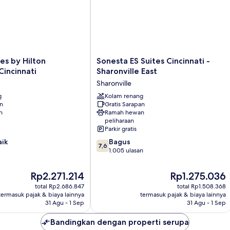
Sonesta
es by Hilton
Sonesta ES Suites Cincinnati -
ES
Cincinnati
Sharonville East
Suites
Sharonville
Cincinnati
g
-
Kolam renang
an
Gratis Sarapan
Sharonville
n
Ramah hewan
East
peliharaan
Sharonville
Parkir gratis
7.6
aik
Bagus
7,6
dari
1.005 ulasan
10,
Bagus,
Harga
Harga
Rp2.271.214
Rp1.275.036
1.005
sekarang
sekarang
total Rp2.686.847
total Rp1.508.368
ulasan
Rp2.271.214
Rp1.275.036
termasuk pajak & biaya lainnya
termasuk pajak & biaya lainnya
31 Agu - 1 Sep
31 Agu - 1 Sep
Bandingkan dengan properti serupa