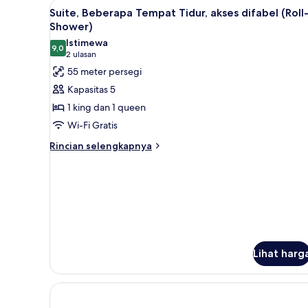
Lihat
Seprai antialergi, tirai kedap c
1
9
Suite, Beberapa Tempat Tidur, akses difabel (Roll-
semua
Tempat
Shower)
Tidur
foto
Istimewa
King
9,0
untuk
9,0 dari 10
(2
2 ulasan
Suite,
ulasan)
55 meter persegi
Beberapa
Kapasitas 5
Tempat
1 king dan 1 queen
Tidur,
Wi-Fi Gratis
akses
Rincian
difabel
Rincian selengkapnya
lebih
(Roll-
lanjut
In
untuk
Shower)
Suite,
Beberapa
Tempat
Tidur,
akses
Lihat harg
difabel
(Roll-
In
Shower)