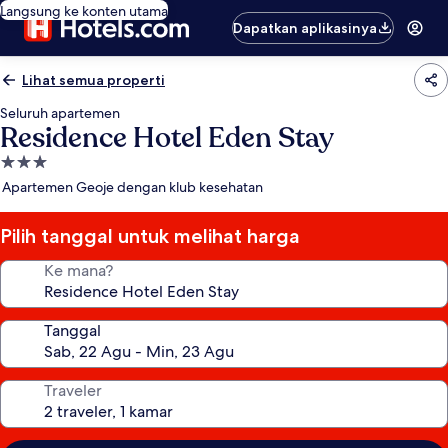
Langsung ke konten utama
Dapatkan aplikasinya
Lihat semua properti
Seluruh apartemen
Residence Hotel Eden Stay
Properti
bintang
Apartemen Geoje dengan klub kesehatan
3.0
Pilih tanggal untuk melihat harga
Ke mana?
Tanggal
Traveler