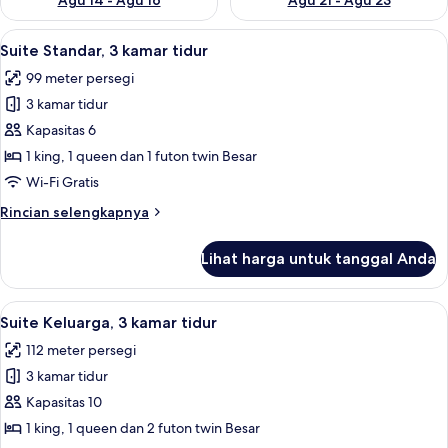
Agu 14 - Agu 16
Agu 21 - Agu 23
Lihat
13
Suite Standar, 3 kamar tidur
semua
99 meter persegi
foto
3 kamar tidur
untuk
Suite
Kapasitas 6
Standar,
1 king, 1 queen dan 1 futon twin Besar
3
Wi-Fi Gratis
kamar
Rincian
Rincian selengkapnya
tidur
lebih
lanjut
Lihat harga untuk tanggal Anda
untuk
Suite
Standar,
Lihat
Suite Keluarga, 3 kamar tidur | 3 kama
14
3
Suite Keluarga, 3 kamar tidur
semua
kamar
112 meter persegi
tidur
foto
3 kamar tidur
untuk
Suite
Kapasitas 10
Keluarga,
1 king, 1 queen dan 2 futon twin Besar