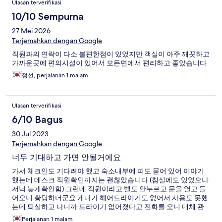
Ulasan terverifikasi
10/10 Sempurna
27 Mei 2026
Terjemahkan dengan Google
직원과의 연락이 다소 불편한점이 있었지만 객실이 아주 깨끗하고
가까운곳에 편의시설이 있어서 모든면에서 편리하고 좋았습니다
정선, perjalanan 1 malam
Ulasan terverifikasi
6/10 Bagus
30 Jul 2023
Terjemahkan dengan Google
너무 기대하고 가면 안될거에요
가서 체크인도 기다려야 했고 숙소내부에 피도 묻어 있어 이야기
했는데 데스크 직원확인까지는 괜찮았습니다 (침실에도 있었으나
저녁 늦게확인함) 그런데 직원이라고 벨도 안누르고 문을 열고 들
어오니 황당하더군요 게다가 헤어드라이기도 없어서 사용도 못했
는데 퇴실하고 나니까 드라이기 없어졌다고 전화를 오니 대체 관
리를 어떻게 하나 생각이 들었습니다 참고로 헤어드라이기 뿐 아
Perjalanan 1 malam