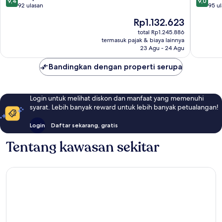
9,4
9,0
dari
dari
92 ulasan
95 u
10,
10,
Harga
Rp1.132.623
Sempurna,
Istimew
sekarang
92
95
total Rp1.245.886
Rp1.132.623
termasuk pajak & biaya lainnya
ulasan
ulasan
23 Agu - 24 Agu
Bandingkan dengan properti serupa
Login untuk melihat diskon dan manfaat yang memenuhi
syarat. Lebih banyak reward untuk lebih banyak petualangan!
Login
Daftar sekarang, gratis
Tentang kawasan sekitar