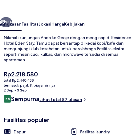
Stay
belumnya
Berikutnya
23+
Ringkasan
Fasilitas
Lokasi
Harga
Kebijakan
Nikmati kunjungan Anda ke Geoje dengan menginap di Residence
Hotel Eden Stay. Tamu dapat bersantap di kedai kopi/kafe dan
mengunjungi klub kesehatan untuk berolahraga.Fasilitas ekstra
seperti mesin cuci, kulkas, dan microwave tersedia di semua
apartemen.
Harga
Rp2.218.580
saat
total Rp2.440.438
ini
termasuk pajak & biaya lainnya
Suite Keluarga, 3 kamar tidur | 3 kama
Rp2.218.580
2 Sep - 3 Sep
Ulasan
Sempurna
9,6
Lihat total 87 ulasan
9,6 dari 10
Fasilitas populer
Dapur
Fasilitas laundry