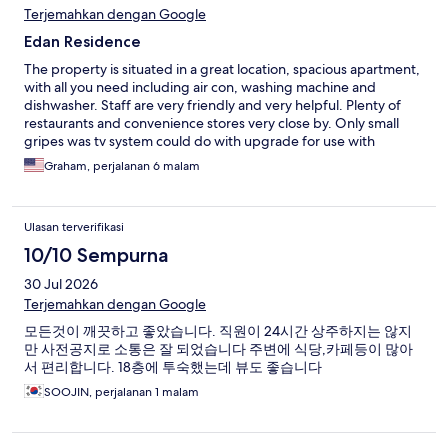
Terjemahkan dengan Google
Edan Residence
The property is situated in a great location, spacious apartment,
with all you need including air con, washing machine and
dishwasher. Staff are very friendly and very helpful. Plenty of
restaurants and convenience stores very close by. Only small
gripes was tv system could do with upgrade for use with
internet tv especially if your foreign as obviously all tv channels
Graham, perjalanan 6 malam
are Korean and a vacuum cleaner. This is only a small thing
everything else was great and apartment was spotless clean
when I arrived. Will definitely use again.
Ulasan terverifikasi
10/10 Sempurna
30 Jul 2026
Terjemahkan dengan Google
모든것이 깨끗하고 좋았습니다. 직원이 24시간 상주하지는 않지
만 사전공지로 소통은 잘 되었습니다 주변에 식당,카페등이 많아
서 편리합니다. 18층에 투숙했는데 뷰도 좋습니다
SOOJIN, perjalanan 1 malam