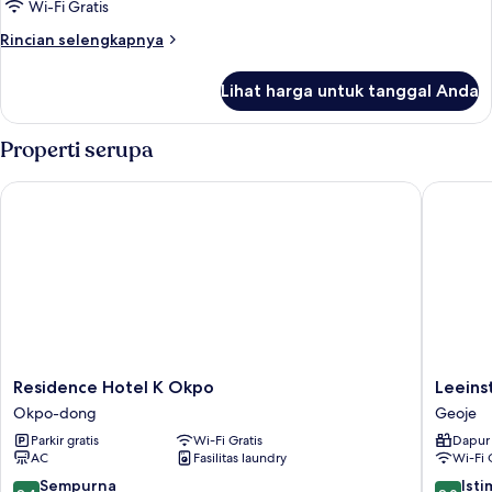
3
Wi-Fi Gratis
kamar
Rincian
Rincian selengkapnya
tidur
lebih
lanjut
Lihat harga untuk tanggal Anda
untuk
Suite
Keluarga,
Properti serupa
3
kamar
Residence Hotel K Okpo
Leeinsta
tidur
Residence
Leeinsta
Residence Hotel K Okpo
Leeins
Hotel
Hotel
Okpo-dong
Geoje
K
Geoje
Parkir gratis
Wi-Fi Gratis
Dapur 
Okpo
AC
Fasilitas laundry
Wi-Fi 
Okpo-
dong
9.4
9.0
Sempurna
Ist