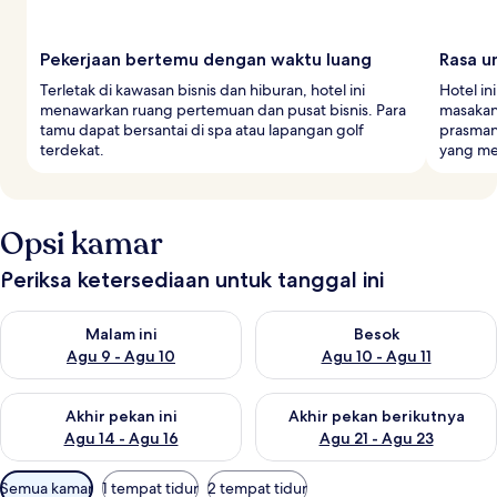
Pekerjaan bertemu dengan waktu luang
Rasa u
Terletak di kawasan bisnis dan hiburan, hotel ini
Hotel i
menawarkan ruang pertemuan dan pusat bisnis. Para
masakan
tamu dapat bersantai di spa atau lapangan golf
prasman
terdekat.
yang m
Opsi kamar
Periksa ketersediaan untuk tanggal ini
Periksa ketersediaan untuk malam ini Agu 9 - Agu 10
Periksa ketersediaan untuk be
Malam ini
Besok
Agu 9 - Agu 10
Agu 10 - Agu 11
Periksa ketersediaan untuk akhir pekan ini Agu 14 - Agu 16
Periksa ketersediaan untuk ak
Akhir pekan ini
Akhir pekan berikutnya
Agu 14 - Agu 16
Agu 21 - Agu 23
Filter
Semua kamar
1 tempat tidur
2 tempat tidur