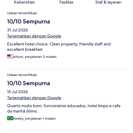
Kebersihan
Fasilitas
Staf & layanan
Ulasan
Ulasan terverifikasi
10/10 Sempurna
31 Jul 2026
Terjemahkan dengan Google
Excellent hotel choice. Clean property, friendly staff and
excellent breakfast.
Arturo, perjalanan 3 malam
Ulasan terverifikasi
10/10 Sempurna
15 Jul 2026
Terjemahkan dengan Google
Quarto muito bom, funcionários educados, hotel limpo e cafe
da manhã ótimo.
Kesley, perjalanan 1 malam