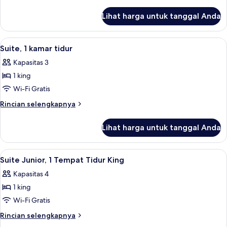
1
lebih
lanjut
Tempat
Lihat harga untuk tanggal Anda
untuk
Tidur
Kamar
King
Superior,
Lihat
Suite, 1 kamar tidur | Seprai premium
7
(Canal
1
Suite, 1 kamar tidur
semua
Tempat
View)
Kapasitas 3
Tidur
foto
King
1 king
untuk
(Canal
Suite,
Wi-Fi Gratis
View)
1
Rincian
Rincian selengkapnya
kamar
lebih
lanjut
tidur
Lihat harga untuk tanggal Anda
untuk
Suite,
1
Lihat
Seprai premium, selimut bulu angsa, 
7
kamar
Suite Junior, 1 Tempat Tidur King
semua
tidur
Kapasitas 4
foto
1 king
untuk
Suite
Wi-Fi Gratis
Junior,
Rincian
Rincian selengkapnya
1
lebih