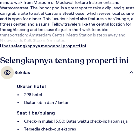
minute walk from Museum of Medieval Torture Instruments and
Warmoesstraat. The indoor pool is a great spot to take a dip, and guests
can grab a bite to eat at Carstens Steakhouse, which serves local cuisine
and is open for dinner. This luxurious hotel also features a bar/lounge, a
fitness center, and a sauna. Fellow travelers like the central location for
the sightseeing and because it's just a short walk to public
transportation: Amsterdam Central Metro Station is steps away and
Nieuwezijds Kolk Stop is 6 minutes.
Lihat selengkapnya mengenai properti ini
Selengkapnya tentang properti ini
Sekilas
Ukuran hotel
298 hotel
Diatur lebih dari 7 lantai
Saat tiba/pulang
Check-in mulai: 15.00; Batas waktu check-in: kapan saja
Tersedia check-out ekspres