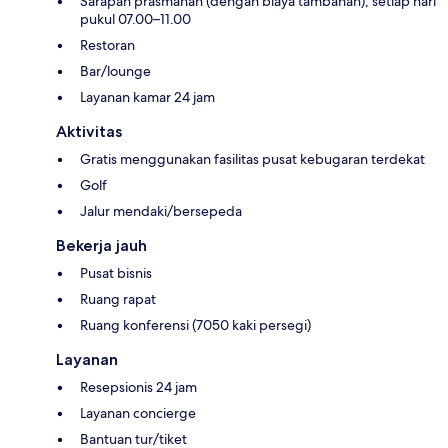
Sarapan prasmanan (dengan biaya tambahan), setiap hari
pukul 07.00–11.00
Restoran
Bar/lounge
Layanan kamar 24 jam
Aktivitas
Gratis menggunakan fasilitas pusat kebugaran terdekat
Golf
Jalur mendaki/bersepeda
Bekerja jauh
Pusat bisnis
Ruang rapat
Ruang konferensi (7050 kaki persegi)
Layanan
Resepsionis 24 jam
Layanan concierge
Bantuan tur/tiket