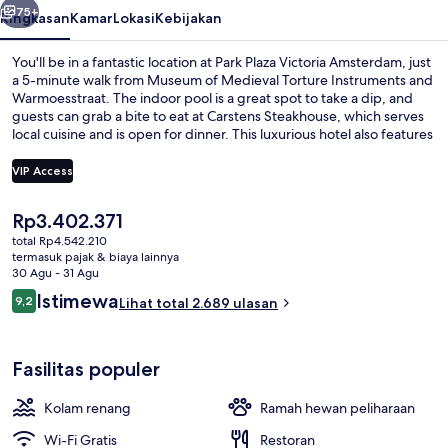
75+
Ringkasan
Kamar
Lokasi
Kebijakan
You'll be in a fantastic location at Park Plaza Victoria Amsterdam, just
a 5-minute walk from Museum of Medieval Torture Instruments and
Warmoesstraat. The indoor pool is a great spot to take a dip, and
guests can grab a bite to eat at Carstens Steakhouse, which serves
local cuisine and is open for dinner. This luxurious hotel also features
a bar/lounge, a fitness center, and a sauna. Fellow travelers like the
central location for the sightseeing and because it's just a short walk
VIP Access
to public transportation: Amsterdam Central Metro Station is steps
away and Nieuwezijds Kolk Stop is 6 minutes.
Harga
Rp3.402.371
Melayani makan malam
saat
total Rp4.542.210
ini
termasuk pajak & biaya lainnya
Rp3.402.371
30 Agu - 31 Agu
Ulasan
Istimewa
9,2
Lihat total 2.689 ulasan
9,2 dari 10
Fasilitas populer
Kolam renang
Ramah hewan peliharaan
Wi-Fi Gratis
Restoran