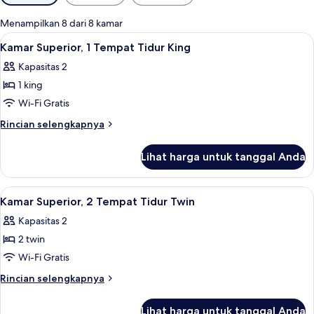
tersedia
untuk
Menampilkan 8 dari 8 kamar
kamar
Lihat
Kamar Superior, 1 Tempat Tidur King |
8
Kamar Superior, 1 Tempat Tidur King
semua
Kapasitas 2
foto
1 king
untuk
Kamar
Wi-Fi Gratis
Superior,
Rincian
Rincian selengkapnya
1
lebih
lanjut
Tempat
Lihat harga untuk tanggal Anda
untuk
Tidur
Kamar
King
Superior,
Lihat
Kamar Superior, 2 Tempat Tidur Twin |
8
1
Kamar Superior, 2 Tempat Tidur Twin
semua
Tempat
Kapasitas 2
Tidur
foto
King
2 twin
untuk
Kamar
Wi-Fi Gratis
Superior,
Rincian
Rincian selengkapnya
2
lebih
lanjut
Tempat
Lihat harga untuk tanggal Anda