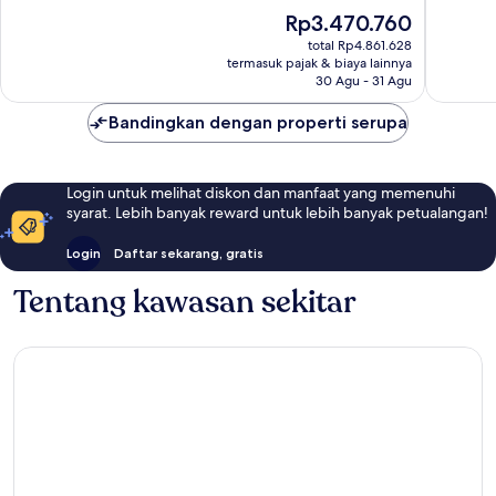
Sempurna,
10,
Harga
Rp3.470.760
1.056
Istimew
sekarang
ulasan
708
total Rp4.861.628
Rp3.470.760
termasuk pajak & biaya lainnya
ulasan
30 Agu - 31 Agu
Bandingkan dengan properti serupa
Login untuk melihat diskon dan manfaat yang memenuhi
syarat. Lebih banyak reward untuk lebih banyak petualangan!
Login
Daftar sekarang, gratis
Tentang kawasan sekitar