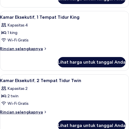
untuk
Tidur
Kamar
Twin
Superior,
Lihat
Seprai premium, selimut bulu angsa, 
10
2
Kamar Eksekutif, 1 Tempat Tidur King
semua
Tempat
Kapasitas 4
Tidur
foto
Twin
1 king
untuk
Kamar
Wi-Fi Gratis
Eksekutif,
Rincian
Rincian selengkapnya
1
lebih
lanjut
Tempat
Lihat harga untuk tanggal Anda
untuk
Tidur
Kamar
King
Eksekutif,
Lihat
Kamar Eksekutif, 2 Tempat Tidur Twin 
7
1
Kamar Eksekutif, 2 Tempat Tidur Twin
semua
Tempat
Kapasitas 2
Tidur
foto
King
2 twin
untuk
Kamar
Wi-Fi Gratis
Eksekutif,
Rincian
Rincian selengkapnya
2
lebih
lanjut
Tempat
Lihat harga untuk tanggal Anda
untuk