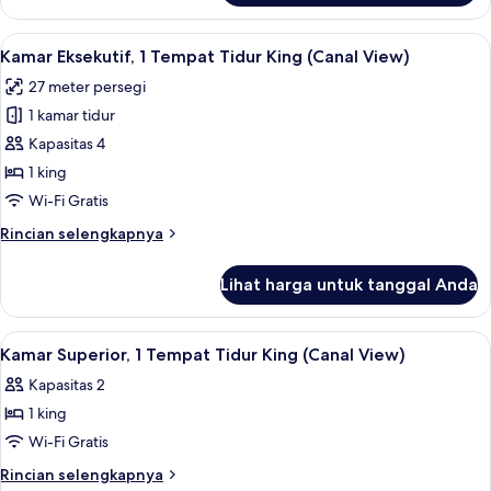
Tidur
Kamar
Twin
Eksekutif,
Lihat
Kamar Eksekutif, 1 Tempat Tidur King 
11
2
Kamar Eksekutif, 1 Tempat Tidur King (Canal View)
semua
Tempat
27 meter persegi
Tidur
foto
Twin
1 kamar tidur
untuk
Kamar
Kapasitas 4
Eksekutif,
1 king
1
Wi-Fi Gratis
Tempat
Rincian
Rincian selengkapnya
Tidur
lebih
King
lanjut
Lihat harga untuk tanggal Anda
untuk
(Canal
Kamar
View)
Eksekutif,
Lihat
Kamar Superior, 1 Tempat Tidur King 
7
1
Kamar Superior, 1 Tempat Tidur King (Canal View)
semua
Tempat
Kapasitas 2
Tidur
foto
King
1 king
untuk
(Canal
Kamar
Wi-Fi Gratis
View)
Superior,
Rincian
Rincian selengkapnya