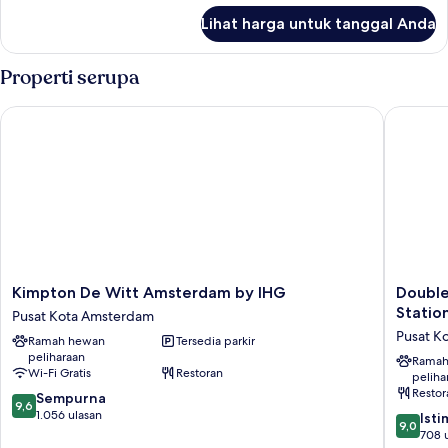
lanjut
Tempat
Lihat harga untuk tanggal Anda
untuk
Tidur
Suite
King
Junior,
Properti serupa
1
Tempat
Kimpton De Witt Amsterdam by IHG
DoubleTr
Tidur
King
Kimpton
DoubleT
Kimpton De Witt Amsterdam by IHG
Double
De
by
Statio
Pusat Kota Amsterdam
Witt
Hilton
Pusat K
Ramah hewan
Tersedia parkir
Amsterdam
Amster
peliharaan
by
Centraal
Ramah
Wi-Fi Gratis
Restoran
peliha
IHG
Station
Restor
9.6
Pusat
Sempurna
Pusat
9,6
dari
Kota
1.056 ulasan
Kota
9.0
Ist
9,0
10,
Amsterdam
Amster
dari
708 