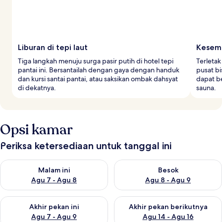
Liburan di tepi laut
Kesemp
Tiga langkah menuju surga pasir putih di hotel tepi
Terletak
pantai ini. Bersantailah dengan gaya dengan handuk
pusat b
dan kursi santai pantai, atau saksikan ombak dahsyat
dapat be
di dekatnya.
sauna.
Opsi kamar
Periksa ketersediaan untuk tanggal ini
Periksa ketersediaan untuk malam ini Agu 7 - Agu 8
Periksa ketersediaan untuk be
Malam ini
Besok
Agu 7 - Agu 8
Agu 8 - Agu 9
Periksa ketersediaan untuk akhir pekan ini Agu 7 - Agu 9
Periksa ketersediaan untuk ak
Akhir pekan ini
Akhir pekan berikutnya
Agu 7 - Agu 9
Agu 14 - Agu 16