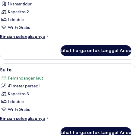
Luxo
1 kamar tidur
Vista
Kapasitas 2
Mar
1 double
Panoramico
Wi-Fi Gratis
Rincian
Rincian selengkapnya
lebih
lanjut
Lihat harga untuk tanggal Anda
untuk
Luxo
Vista
Lihat
Seprai premium, minibar, brankas, dan
7
Mar
Suite
semua
Panoramico
Pemandangan laut
foto
41 meter persegi
untuk
Suite
Kapasitas 3
1 double
Wi-Fi Gratis
Rincian
Rincian selengkapnya
lebih
lanjut
Lihat harga untuk tanggal Anda
untuk