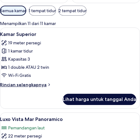
Filter
Semua kamar
1 tempat tidur
2 tempat tidur
tersedia
untuk
Menampilkan 11 dari 11 kamar
kamar
Lihat
Seprai premium, minibar, brankas, dan
6
Kamar Superior
semua
19 meter persegi
foto
1 kamar tidur
untuk
Kamar
Kapasitas 3
Superior
1 double ATAU 2 twin
Wi-Fi Gratis
Rincian
Rincian selengkapnya
lebih
lanjut
Lihat harga untuk tanggal Anda
untuk
Kamar
Superior
Lihat
Seprai premium, minibar, brankas, dan
5
Luxo Vista Mar Panoramico
semua
Pemandangan laut
foto
22 meter persegi
untuk