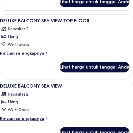
Lihat harga untuk tanggal Anda
untuk
Kamar
Lihat
Seprai premium, minibar, brankas, dan
5
DELUXE BALCONY SEA VIEW TOP FLOOR
semua
Kapasitas 2
foto
1 king
untuk
DELUXE
Wi-Fi Gratis
BALCONY
Rincian
Rincian selengkapnya
SEA
lebih
lanjut
VIEW
Lihat harga untuk tanggal Anda
untuk
TOP
DELUXE
FLOOR
BALCONY
Lihat
Seprai premium, minibar, brankas, dan
5
SEA
DELUXE BALCONY SEA VIEW
semua
VIEW
Kapasitas 2
TOP
foto
FLOOR
1 king
untuk
DELUXE
Wi-Fi Gratis
BALCONY
Rincian
Rincian selengkapnya
SEA
lebih
lanjut
VIEW
Lihat harga untuk tanggal Anda