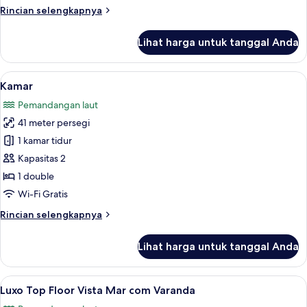
Vista
Rincian
Rincian selengkapnya
Mar
lebih
Panoramico
lanjut
Lihat harga untuk tanggal Anda
untuk
Luxo
Top
Lihat
Seprai premium, minibar, brankas, dan
7
Floor
Kamar
semua
Vista
Pemandangan laut
Mar
foto
Panoramico
41 meter persegi
untuk
Kamar
1 kamar tidur
Kapasitas 2
1 double
Wi-Fi Gratis
Rincian
Rincian selengkapnya
lebih
lanjut
Lihat harga untuk tanggal Anda
untuk
Kamar
Lihat
Seprai premium, minibar, brankas, dan
6
Luxo Top Floor Vista Mar com Varanda
semua