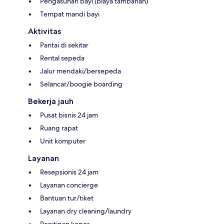
Pengasuhan bayi (biaya tambahan)
Tempat mandi bayi
Aktivitas
Pantai di sekitar
Rental sepeda
Jalur mendaki/bersepeda
Selancar/boogie boarding
Bekerja jauh
Pusat bisnis 24 jam
Ruang rapat
Unit komputer
Layanan
Resepsionis 24 jam
Layanan concierge
Bantuan tur/tiket
Layanan dry cleaning/laundry
Penitipan koper