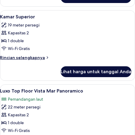
Suite
Lihat
Seprai premium, minibar, brankas, dan
7
Kamar Superior
semua
19 meter persegi
foto
Kapasitas 2
untuk
Kamar
1 double
Superior
Wi-Fi Gratis
Rincian
Rincian selengkapnya
lebih
lanjut
Lihat harga untuk tanggal Anda
untuk
Kamar
Superior
Lihat
Seprai premium, minibar, brankas, dan
5
Luxo Top Floor Vista Mar Panoramico
semua
Pemandangan laut
foto
22 meter persegi
untuk
Luxo
Kapasitas 2
Top
1 double
Floor
Wi-Fi Gratis