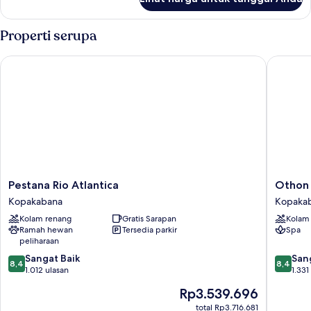
untuk
DELUXE
BALCONY
Properti serupa
SEA
VIEW
Pestana Rio Atlantica
Othon Pa
Pestana
Othon
Pestana Rio Atlantica
Othon 
Rio
Palace
Kopakabana
Kopaka
Atlantica
Copaca
Kolam renang
Gratis Sarapan
Kolam
Kopakabana
Rio
Ramah hewan
Tersedia parkir
Spa
Kopaka
peliharaan
8.4
8.4
Sangat Baik
San
8,4
8,4
dari
dari
1.012 ulasan
1.331
10,
10,
Harga
Rp3.539.696
Sangat
Sangat
sekarang
Baik,
Baik,
total Rp3.716.681