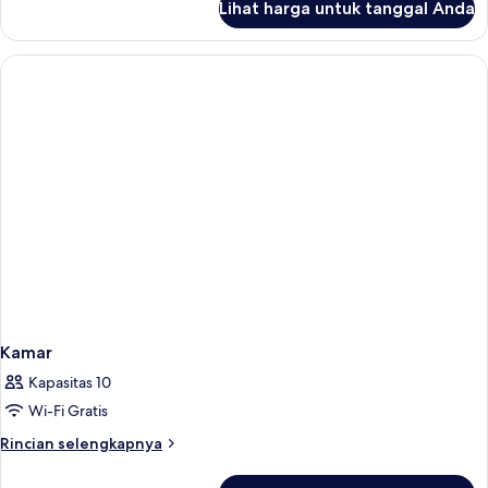
Lihat harga untuk tanggal Anda
untuk
Luxo
Vista
Mar
com
Varanda
Kamar
Kapasitas 10
Wi-Fi Gratis
Rincian
Rincian selengkapnya
lebih
lanjut