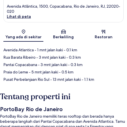
Avenida Atlântica, 1500, Copacabana, Rio de Janeiro, RJ, 22020-
020
Lihat di peta
Peta
Yang ada di sekitar
Berkeliling
Restoran
Avenida Atlantica
- 1 mnt jalan kaki
- 0.1 km
Rua Barata Ribeiro
- 3 mnt jalan kaki
- 0.3 km
Pantai Copacabana
- 3 mnt jalan kaki
- 0.3 km
Praia do Leme
- 5 mnt jalan kaki
- 0.5 km
Pusat Perbelanjaan Rio Sul
- 13 mnt jalan kaki
- 1.1 km
Tentang properti ini
PortoBay Rio de Janeiro
PortoBay Rio de Janeiro memiliki teras rooftop dan berada hanya
beberapa langkah dari Pantai Copacabana dan Avenida Atlantica. Tamu
dapat memanjakan diri dengan pijat di spa serta La Finestra yang