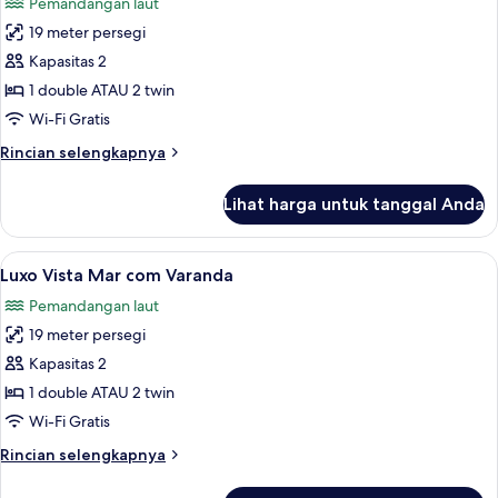
Pemandangan laut
foto
19 meter persegi
untuk
Luxo
Kapasitas 2
Top
1 double ATAU 2 twin
Floor
Wi-Fi Gratis
Vista
Rincian
Rincian selengkapnya
Mar
lebih
com
lanjut
Lihat harga untuk tanggal Anda
untuk
Varanda
Luxo
Top
Lihat
Seprai premium, minibar, brankas, dan
6
Floor
Luxo Vista Mar com Varanda
semua
Vista
Pemandangan laut
Mar
foto
com
19 meter persegi
untuk
Varanda
Luxo
Kapasitas 2
Vista
1 double ATAU 2 twin
Mar
Wi-Fi Gratis
com
Rincian
Rincian selengkapnya
Varanda
lebih
lanjut