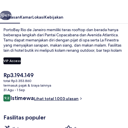
Janeiro
belumnya
Berikutnya
47+
Ringkasan
Kamar
Lokasi
Kebijakan
PortoBay Rio de Janeiro memiliki teras rooftop dan berada hanya
beberapa langkah dari Pantai Copacabana dan Avenida Atlantica.
Tamu dapat memanjakan diri dengan pijat di spa serta La Finestra
yang menyajikan sarapan, makan siang, dan makan malam. Fasilitas
lain di hotel butik ini meliputi kolam renang outdoor, bar tepi kolam
renang, dan pusat kebugaran. Para traveler terkesan dengan staf
dan pantai. Dekat dengan transportasi umum: Stasiun Cardeal
VIP Access
Arcoverde berjarak just 6 menit jalan kaki.
Harga
Rp3.194.149
Pemandangan dari kamar
saat
total Rp3.353.860
ini
termasuk pajak & biaya lainnya
Rp3.194.149
31 Agu - 1 Sep
Ulasan
Istimewa
9,2
Lihat total 1.003 ulasan
9,2 dari 10
Fasilitas populer