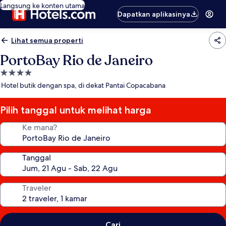
Langsung ke konten utama
Dapatkan aplikasinya
Lihat semua properti
PortoBay Rio de Janeiro
Properti
bintang
Hotel butik dengan spa, di dekat Pantai Copacabana
4.0
Pilih tanggal untuk melihat harga
Ke mana?
Tanggal
Traveler
Cari