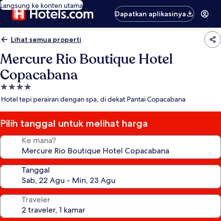
Langsung ke konten utama
Dapatkan aplikasinya
Lihat semua properti
Mercure Rio Boutique Hotel
Copacabana
Properti
bintang
Hotel tepi perairan dengan spa, di dekat Pantai Copacabana
4.0
Pilih tanggal untuk melihat harga
Ke mana?
Tanggal
Traveler