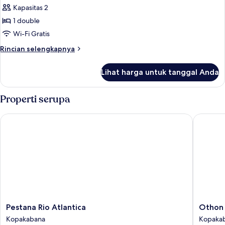
Kamar
Kapasitas 2
Deluks,
1 double
1
Wi-Fi Gratis
Tempat
Rincian
Rincian selengkapnya
Tidur
lebih
Double,
lanjut
Lihat harga untuk tanggal Anda
untuk
tepi
Kamar
laut
Deluks,
Properti serupa
1
Tempat
Pestana Rio Atlantica
Othon Pa
Tidur
Double,
tepi
laut
Pestana
Othon
Pestana Rio Atlantica
Othon 
Rio
Palace
Kopakabana
Kopaka
Atlantica
Copaca