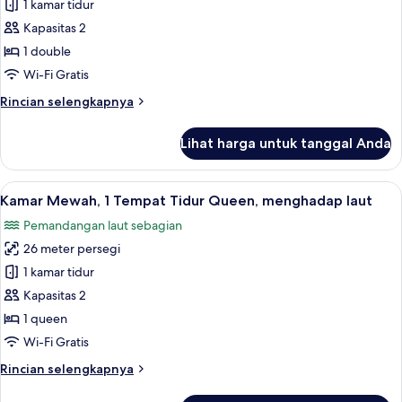
Kamar
1 kamar tidur
Superior,
Kapasitas 2
pemandangan
1 double
laut
Wi-Fi Gratis
terbatas
Rincian
Rincian selengkapnya
lebih
lanjut
Lihat harga untuk tanggal Anda
untuk
Kamar
Superior,
Lihat
Kamar Mewah, 1 Tempat Tidur Queen, m
7
pemandangan
Kamar Mewah, 1 Tempat Tidur Queen, menghadap laut
semua
laut
Pemandangan laut sebagian
terbatas
foto
26 meter persegi
untuk
Kamar
1 kamar tidur
Mewah,
Kapasitas 2
1
1 queen
Tempat
Wi-Fi Gratis
Tidur
Rincian
Rincian selengkapnya
Queen,
lebih
menghadap
lanjut