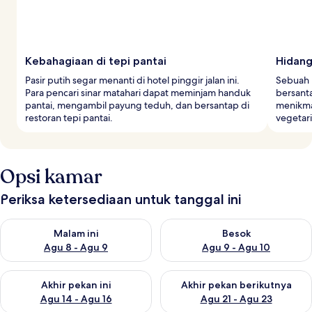
Kebahagiaan di tepi pantai
Hidang
Pasir putih segar menanti di hotel pinggir jalan ini.
Sebuah r
Para pencari sinar matahari dapat meminjam handuk
bersanta
pantai, mengambil payung teduh, dan bersantap di
menikma
restoran tepi pantai.
vegetar
Opsi kamar
Periksa ketersediaan untuk tanggal ini
Periksa ketersediaan untuk malam ini Agu 8 - Agu 9
Periksa ketersediaan untuk be
Malam ini
Besok
Agu 8 - Agu 9
Agu 9 - Agu 10
Periksa ketersediaan untuk akhir pekan ini Agu 14 - Agu 16
Periksa ketersediaan untuk ak
Akhir pekan ini
Akhir pekan berikutnya
Agu 14 - Agu 16
Agu 21 - Agu 23