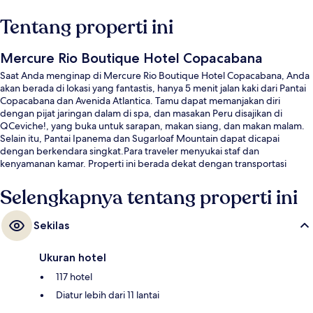
Tentang properti ini
Mercure Rio Boutique Hotel Copacabana
Saat Anda menginap di Mercure Rio Boutique Hotel Copacabana, Anda
akan berada di lokasi yang fantastis, hanya 5 menit jalan kaki dari Pantai
Copacabana dan Avenida Atlantica. Tamu dapat memanjakan diri
dengan pijat jaringan dalam di spa, dan masakan Peru disajikan di
QCeviche!, yang buka untuk sarapan, makan siang, dan makan malam.
Selain itu, Pantai Ipanema dan Sugarloaf Mountain dapat dicapai
dengan berkendara singkat.Para traveler menyukai staf dan
kenyamanan kamar. Properti ini berada dekat dengan transportasi
umum: Stasiun Siqueira Campos berjarak 7 menit dan Stasiun Cardeal
Arcoverde berjarak 14 menit.
Selengkapnya tentang properti ini
Sekilas
Ukuran hotel
117 hotel
Diatur lebih dari 11 lantai