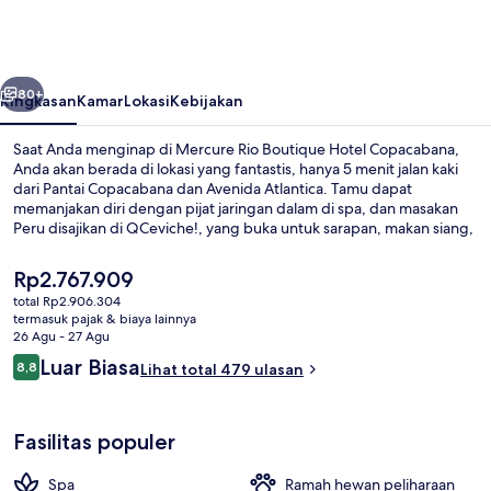
Boutique
Hotel
Copacabana
belumnya
Berikutnya
80+
Ringkasan
Kamar
Lokasi
Kebijakan
Saat Anda menginap di Mercure Rio Boutique Hotel Copacabana,
Anda akan berada di lokasi yang fantastis, hanya 5 menit jalan kaki
dari Pantai Copacabana dan Avenida Atlantica. Tamu dapat
memanjakan diri dengan pijat jaringan dalam di spa, dan masakan
Peru disajikan di QCeviche!, yang buka untuk sarapan, makan siang,
dan makan malam. Selain itu, Pantai Ipanema dan Sugarloaf
Mountain dapat dicapai dengan berkendara singkat.Para traveler
Harga
Rp2.767.909
menyukai staf dan kenyamanan kamar. Properti ini berada dekat
saat
total Rp2.906.304
dengan transportasi umum: Stasiun Siqueira Campos berjarak 7
ini
termasuk pajak & biaya lainnya
menit dan Stasiun Cardeal Arcoverde berjarak 14 menit.
Suite, 1 Tempat Tidur Double, balkon |
Rp2.767.909
26 Agu - 27 Agu
Ulasan
Luar Biasa
8,8
Lihat total 479 ulasan
8,8 dari 10
Fasilitas populer
Spa
Ramah hewan peliharaan