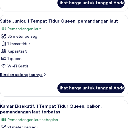
Lihat harga untuk tanggal Anda
laut
untuk
Kamar
Mewah,
Lihat
Suite Junior, 1 Tempat Tidur Queen, p
10
1
Suite Junior, 1 Tempat Tidur Queen, pemandangan laut
semua
Tempat
Pemandangan laut
Tidur
foto
Queen,
35 meter persegi
untuk
menghadap
Suite
1 kamar tidur
laut
Junior,
Kapasitas 3
1
1 queen
Tempat
Wi-Fi Gratis
Tidur
Rincian
Rincian selengkapnya
Queen,
lebih
pemandangan
lanjut
Lihat harga untuk tanggal Anda
laut
untuk
Suite
Junior,
Lihat
Kamar Eksekutif, 1 Tempat Tidur Que
6
1
Kamar Eksekutif, 1 Tempat Tidur Queen, balkon,
semua
Tempat
pemandangan laut terbatas
Tidur
foto
Pemandangan laut sebagian
Queen,
untuk
pemandangan
21 meter persegi