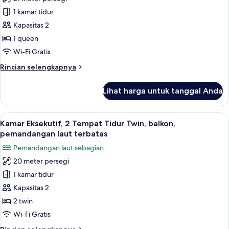
Kamar
laut
1 kamar tidur
Eksekutif,
1
Kapasitas 2
Tempat
1 queen
Tidur
Wi-Fi Gratis
Queen,
Rincian
Rincian selengkapnya
balkon,
lebih
pemandangan
lanjut
Lihat harga untuk tanggal Anda
untuk
laut
Kamar
terbatas
Eksekutif,
Lihat
Kamar Eksekutif, 2 Tempat Tidur Twin,
6
1
Kamar Eksekutif, 2 Tempat Tidur Twin, balkon,
semua
Tempat
pemandangan laut terbatas
Tidur
foto
Pemandangan laut sebagian
Queen,
untuk
balkon,
20 meter persegi
Kamar
pemandangan
1 kamar tidur
Eksekutif,
laut
terbatas
2
Kapasitas 2
Tempat
2 twin
Tidur
Wi-Fi Gratis
Twin,
Rincian