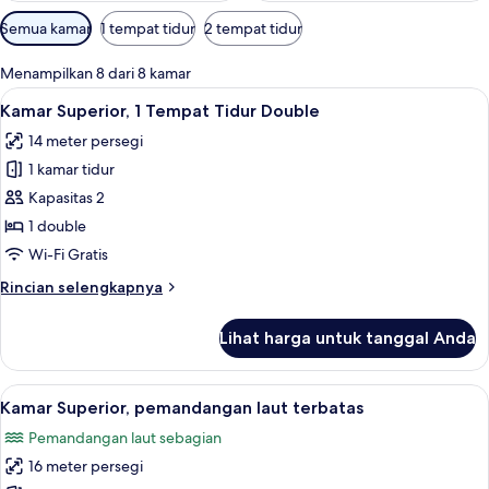
Filter
Semua kamar
1 tempat tidur
2 tempat tidur
tersedia
untuk
Menampilkan 8 dari 8 kamar
kamar
Lihat
Kamar Superior, 1 Tempat Tidur Double 
5
Kamar Superior, 1 Tempat Tidur Double
semua
14 meter persegi
foto
1 kamar tidur
untuk
Kamar
Kapasitas 2
Superior,
1 double
1
Wi-Fi Gratis
Tempat
Rincian
Rincian selengkapnya
Tidur
lebih
Double
lanjut
Lihat harga untuk tanggal Anda
untuk
Kamar
Superior,
Lihat
Kamar Superior, pemandangan laut terb
6
1
Kamar Superior, pemandangan laut terbatas
semua
Tempat
Pemandangan laut sebagian
Tidur
foto
Double
16 meter persegi
untuk