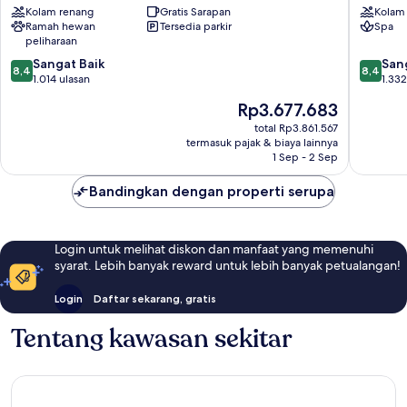
Kolam renang
Gratis Sarapan
Kolam
Kopakabana
Rio
Ramah hewan
Tersedia parkir
Spa
Kopaka
peliharaan
8.4
8.4
Sangat Baik
San
8,4
8,4
dari
dari
1.014 ulasan
1.332
10,
10,
Harga
Rp3.677.683
Sangat
Sangat
sekarang
Baik,
Baik,
total Rp3.861.567
Rp3.677.683
termasuk pajak & biaya lainnya
1.014
1.332
1 Sep - 2 Sep
ulasan
ulasan
Bandingkan dengan properti serupa
Login untuk melihat diskon dan manfaat yang memenuhi
syarat. Lebih banyak reward untuk lebih banyak petualangan!
Login
Daftar sekarang, gratis
Tentang kawasan sekitar