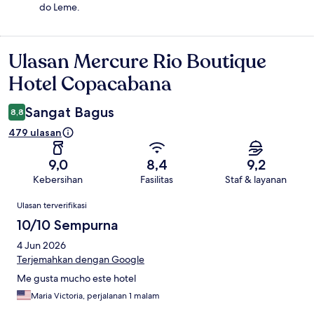
do Leme.
Ulasan Mercure Rio Boutique
Ulasan
Hotel Copacabana
Sangat Bagus
8,8
479 ulasan
9,0
8,4
9,2
Kebersihan
Fasilitas
Staf & layanan
Ulasan
Ulasan terverifikasi
10/10 Sempurna
4 Jun 2026
Terjemahkan dengan Google
Me gusta mucho este hotel
Maria Victoria, perjalanan 1 malam