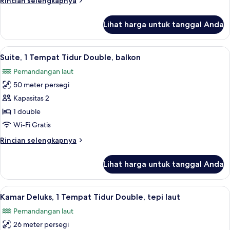
Rincian selengkapnya
balkon,
lebih
pemandangan
lanjut
Lihat harga untuk tanggal Anda
untuk
laut
Kamar
terbatas
Eksekutif,
Lihat
Suite, 1 Tempat Tidur Double, balkon
7
2
Suite, 1 Tempat Tidur Double, balkon
semua
Tempat
Pemandangan laut
Tidur
foto
Twin,
50 meter persegi
untuk
balkon,
Suite,
Kapasitas 2
pemandangan
1
laut
1 double
terbatas
Tempat
Wi-Fi Gratis
Tidur
Rincian
Rincian selengkapnya
Double,
lebih
balkon
lanjut
Lihat harga untuk tanggal Anda
untuk
Suite,
1
Lihat
Kamar Deluks, 1 Tempat Tidur Double, t
9
Tempat
Kamar Deluks, 1 Tempat Tidur Double, tepi laut
semua
Tidur
Pemandangan laut
Double,
foto
balkon
26 meter persegi
untuk