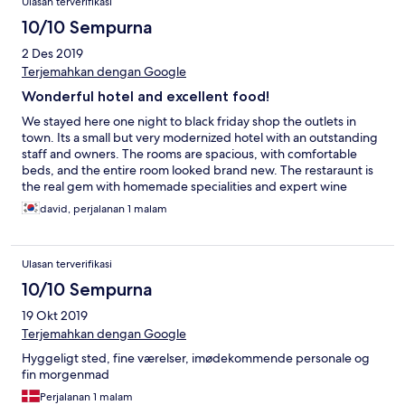
Ulasan terverifikasi
10/10 Sempurna
2 Des 2019
Terjemahkan dengan Google
Wonderful hotel and excellent food!
We stayed here one night to black friday shop the outlets in
town. Its a small but very modernized hotel with an outstanding
staff and owners. The rooms are spacious, with comfortable
beds, and the entire room looked brand new. The restaraunt is
the real gem with homemade specialities and expert wine
pairing. Highly recommended! It was black friday and shoppers
david, perjalanan 1 malam
took all the parking but the owner was kind enough to offer his
parking spot so we could park but the chef had stepped
outside and saw our dilemma and got us a spot. The hotel is
Ulasan terverifikasi
within 7 minute walking distance to the outlets so no fighting for
a parking spot in the garages. Normally i can find a negative
10/10 Sempurna
about a hotel but not this time. I will always stay here when i
19 Okt 2019
come to town. Highly highly recommend!!
Terjemahkan dengan Google
Hyggeligt sted, fine værelser, imødekommende personale og
fin morgenmad
Perjalanan 1 malam