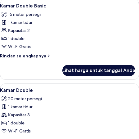
Lihat
Kamar Double Basic | Minibar, meja ker
5
Kamar Double Basic
semua
16 meter persegi
foto
1 kamar tidur
untuk
Kamar
Kapasitas 2
Double
1 double
Basic
Wi-Fi Gratis
Rincian
Rincian selengkapnya
lebih
lanjut
Lihat harga untuk tanggal Anda
untuk
Kamar
Double
Lihat
Kamar Double | Minibar, meja kerja, ke
7
Basic
Kamar Double
semua
20 meter persegi
foto
1 kamar tidur
untuk
Kamar
Kapasitas 3
Double
1 double
Wi-Fi Gratis