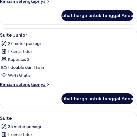
Rincian
Rincian selengkapnya
lebih
lanjut
Lihat harga untuk tanggal Anda
untuk
Kamar
Double
Lihat
Suite Junior | Minibar, meja kerja, ked
4
Suite Junior
semua
27 meter persegi
foto
1 kamar tidur
untuk
Suite
Kapasitas 3
Junior
1 double dan 1 twin
Wi-Fi Gratis
Rincian
Rincian selengkapnya
lebih
lanjut
Lihat harga untuk tanggal Anda
untuk
Suite
Junior
Lihat
Suite | Minibar, meja kerja, kedap suar
7
Suite
semua
35 meter persegi
foto
1 kamar tidur
untuk