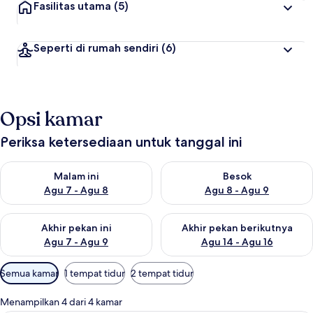
Fasilitas utama
(5)
Seperti di rumah sendiri
(6)
Opsi kamar
Periksa ketersediaan untuk tanggal ini
Periksa ketersediaan untuk malam ini Agu 7 - Agu 8
Periksa ketersediaan untuk be
Malam ini
Besok
Agu 7 - Agu 8
Agu 8 - Agu 9
Periksa ketersediaan untuk akhir pekan ini Agu 7 - Agu 9
Periksa ketersediaan untuk ak
Akhir pekan ini
Akhir pekan berikutnya
Agu 7 - Agu 9
Agu 14 - Agu 16
Filter
Semua kamar
1 tempat tidur
2 tempat tidur
tersedia
untuk
Menampilkan 4 dari 4 kamar
kamar