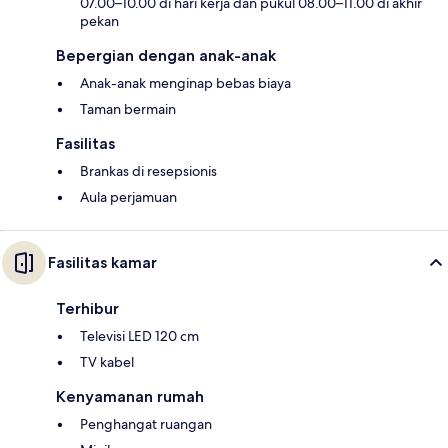
07.00–10.00 di hari kerja dan pukul 08.00–11.00 di akhir
pekan
Bepergian dengan anak-anak
Anak-anak menginap bebas biaya
Taman bermain
Fasilitas
Brankas di resepsionis
Aula perjamuan
Fasilitas kamar
Terhibur
Televisi LED 120 cm
TV kabel
Kenyamanan rumah
Penghangat ruangan