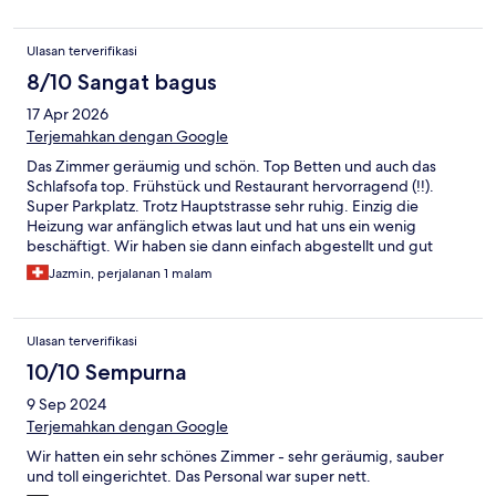
Ulasan terverifikasi
8/10 Sangat bagus
17 Apr 2026
Terjemahkan dengan Google
Das Zimmer geräumig und schön. Top Betten und auch das
Schlafsofa top. Frühstück und Restaurant hervorragend (!!).
Super Parkplatz. Trotz Hauptstrasse sehr ruhig. Einzig die
Heizung war anfänglich etwas laut und hat uns ein wenig
beschäftigt. Wir haben sie dann einfach abgestellt und gut
wars. Das Haus ist top isoliert, daher fällt die Temperatur kaum
Jazmin, perjalanan 1 malam
ab. Alles in allem sehr empfehlenswert! Top Personal!
Ulasan terverifikasi
10/10 Sempurna
9 Sep 2024
Terjemahkan dengan Google
Wir hatten ein sehr schönes Zimmer - sehr geräumig, sauber
und toll eingerichtet. Das Personal war super nett.