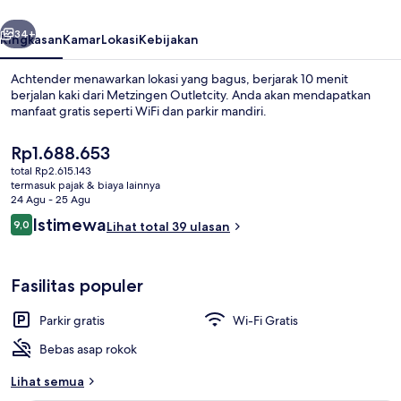
belumnya
Berikutnya
34+
Ringkasan
Kamar
Lokasi
Kebijakan
Achtender menawarkan lokasi yang bagus, berjarak 10 menit
berjalan kaki dari Metzingen Outletcity. Anda akan mendapatkan
manfaat gratis seperti WiFi dan parkir mandiri.
Harga
Rp1.688.653
saat
total Rp2.615.143
ini
termasuk pajak & biaya lainnya
Rp1.688.653
24 Agu - 25 Agu
Ulasan
Istimewa
9,0
Lihat total 39 ulasan
Restoran
9,0 dari 10
Fasilitas populer
Parkir gratis
Wi-Fi Gratis
Bebas asap rokok
Lihat semua