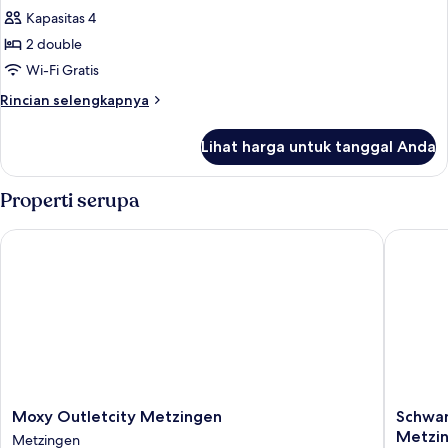
Suite
Kapasitas 4
2 double
Wi-Fi Gratis
Rincian
Rincian selengkapnya
lebih
lanjut
Lihat harga untuk tanggal Anda
untuk
Suite
Properti serupa
Moxy Outletcity Metzingen
Schwanen
Moxy
Schwan
Moxy Outletcity Metzingen
Schwan
Outletcity
Boutiqu
Metzi
Metzingen