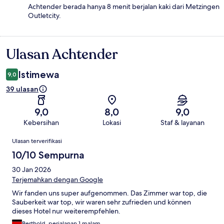
Achtender berada hanya 8 menit berjalan kaki dari Metzingen
Outletcity.
Ulasan Achtender
Ulasan
Istimewa
9,0
39 ulasan
9,0
8,0
9,0
Kebersihan
Lokasi
Staf & layanan
Ulasan
Ulasan terverifikasi
10/10 Sempurna
30 Jan 2026
Terjemahkan dengan Google
Wir fanden uns super aufgenommen. Das Zimmer war top, die
Sauberkeit war top, wir waren sehr zufrieden und können
dieses Hotel nur weiterempfehlen.
Berthold, perjalanan 1 malam