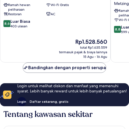
Metzingen
Hotel
Metzin
Ramah hewan
Wi-Fi Gratis
Metzingen
&
peliharaan
Restaur
Ramah
Restoran
AC
peliha
Metzing
Wi-Fi 
8.6
Luar Biasa
Metzing
8,6
dari
403 ulasan
8.8
Luar
8,8
10,
dari
599 
Luar
10,
Harga
Rp1.528.560
Biasa,
Luar
sekarang
403
Biasa,
total Rp1.635.559
Rp1.528.560
ulasan
termasuk pajak & biaya lainnya
599
15 Agu - 16 Agu
ulasan
Bandingkan dengan properti serupa
Login untuk melihat diskon dan manfaat yang memenuhi
syarat. Lebih banyak reward untuk lebih banyak petualangan!
Login
Daftar sekarang, gratis
Tentang kawasan sekitar