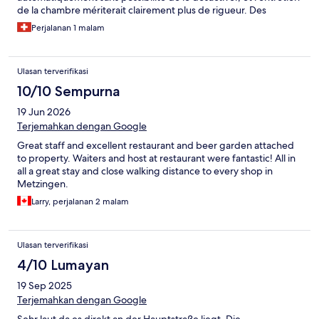
de la chambre mériterait clairement plus de rigueur. Des
remontées d’odeur dans la salle de bain ont également été
Perjalanan 1 malam
désagréables. Pour couronner le tout, l’accueil à la réception
manquait de chaleur et de professionnalisme. En somme, une
expérience plus que décevante. Heureusement cela n’a duré
Ulasan terverifikasi
qu’une seule nuit.
10/10 Sempurna
19 Jun 2026
Terjemahkan dengan Google
Great staff and excellent restaurant and beer garden attached
to property. Waiters and host at restaurant were fantastic! All in
all a great stay and close walking distance to every shop in
Metzingen.
Larry, perjalanan 2 malam
Ulasan terverifikasi
4/10 Lumayan
19 Sep 2025
Terjemahkan dengan Google