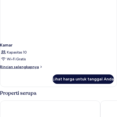
Kamar
Kapasitas 10
Wi-Fi Gratis
Rincian
Rincian selengkapnya
lebih
lanjut
Lihat harga untuk tanggal Anda
untuk
Kamar
Properti serupa
I-FLY HOTEL
Hotel E