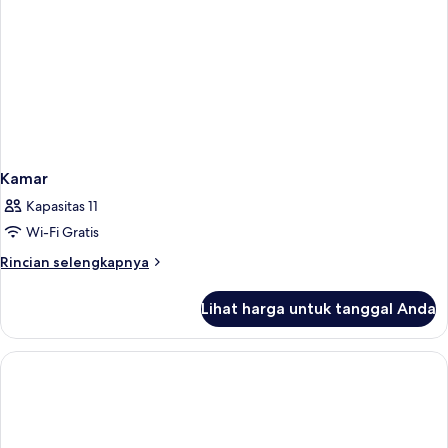
Kamar
Kapasitas 11
Wi-Fi Gratis
Rincian
Rincian selengkapnya
lebih
lanjut
Lihat harga untuk tanggal Anda
untuk
Kamar