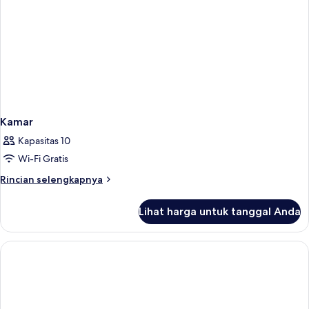
Kamar
Kapasitas 10
Wi-Fi Gratis
Rincian
Rincian selengkapnya
lebih
lanjut
Lihat harga untuk tanggal Anda
untuk
Kamar