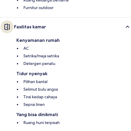
Ruang keluarga bersama
Furnitur outdoor
Fasilitas kamar
Kenyamanan rumah
AC
Setrika/meja setrika
Detergen penatu
Tidur nyenyak
Pilihan bantal
Selimut bulu angsa
Tirai kedap cahaya
Seprai linen
Yang bisa dinikmati
Ruang huni terpisah