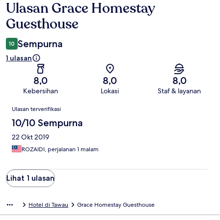
Ulasan Grace Homestay
Ulasan
Guesthouse
Sempurna
10
1 ulasan
8,0
8,0
8,0
Kebersihan
Lokasi
Staf & layanan
Ulasan
Ulasan terverifikasi
10/10 Sempurna
22 Okt 2019
ROZAIDI, perjalanan 1 malam
Lihat 1 ulasan
Hotel di Tawau
Grace Homestay Guesthouse