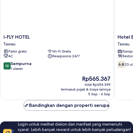
I-
Hotel
I-FLY HOTEL
Hotel 
FLY
Emas
Tawau
Tawau
HOTEL
Tawau
Parkir gratis
Wi-Fi Gratis
Transp
Tawau
Tawau
AC
Resepsionis 24/7
Restor
10.0
6.8
Sempurna
6,8
23 u
10
dari
dari
1 ulasan
10,
10,
Harga
Rp565.367
Sempurna,
23
sekarang
1
ulasan
total Rp654.399
Rp565.367
termasuk pajak & biaya lainnya
ulasan
5 Sep - 6 Sep
Bandingkan dengan properti serupa
Login untuk melihat diskon dan manfaat yang memenuhi
syarat. Lebih banyak reward untuk lebih banyak petualangan!