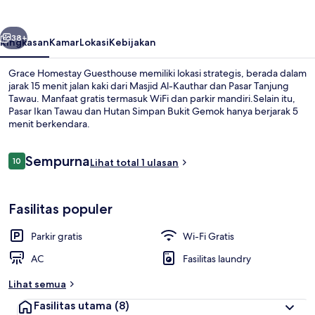
belumnya
Berikutnya
38+
Ringkasan
Kamar
Lokasi
Kebijakan
Grace Homestay Guesthouse memiliki lokasi strategis, berada dalam
jarak 15 menit jalan kaki dari Masjid Al-Kauthar dan Pasar Tanjung
Tawau. Manfaat gratis termasuk WiFi dan parkir mandiri.Selain itu,
Pasar Ikan Tawau dan Hutan Simpan Bukit Gemok hanya berjarak 5
menit berkendara.
Ulasan
Sempurna
10
Lihat total 1 ulasan
10 dari 10
Interior
Fasilitas populer
Parkir gratis
Wi-Fi Gratis
AC
Fasilitas laundry
Lihat semua
Fasilitas utama
(8)