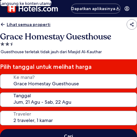
Langsung ke konten utama
Dapatkan aplikasinya
Lihat semua properti
Grace Homestay Guesthouse
Properti
bintang
Guesthouse terletak tidak jauh dari Masjid Al-Kauthar
2.5
Pilih tanggal untuk melihat harga
Ke mana?
Tanggal
Traveler
Cari