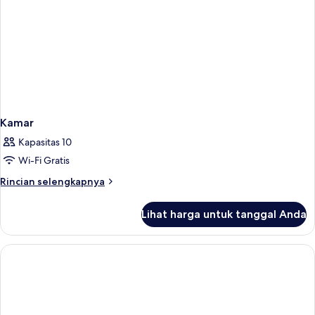
Kamar
Kapasitas 10
Wi-Fi Gratis
Rincian
Rincian selengkapnya
lebih
lanjut
Lihat harga untuk tanggal Anda
untuk
Kamar