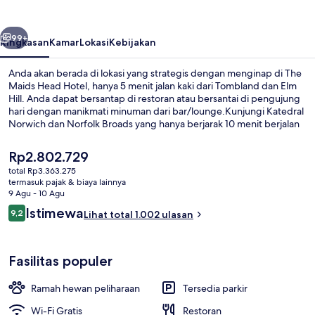
Hotel
belumnya
Berikutnya
99+
Ringkasan
Kamar
Lokasi
Kebijakan
Anda akan berada di lokasi yang strategis dengan menginap di The
Maids Head Hotel, hanya 5 menit jalan kaki dari Tombland dan Elm
Hill. Anda dapat bersantap di restoran atau bersantai di pengujung
hari dengan manikmati minuman dari bar/lounge.Kunjungi Katedral
Norwich dan Norfolk Broads yang hanya berjarak 10 menit berjalan
kaki dari hotel bersejarah ini. . Para traveler menyukai staf dan
kondisi keseluruhan.
Harga
Rp2.802.729
saat
total Rp3.363.275
ini
termasuk pajak & biaya lainnya
Tempat makan
Rp2.802.729
9 Agu - 10 Agu
Ulasan
Istimewa
9,2
Lihat total 1.002 ulasan
9,2 dari 10
Fasilitas populer
Ramah hewan peliharaan
Tersedia parkir
Wi-Fi Gratis
Restoran