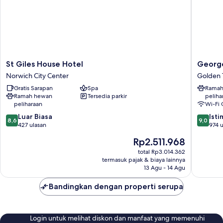
St
George
St Giles House Hotel
George
Giles
Hotel,
Norwich City Center
Golden 
House
BW
Gratis Sarapan
Spa
Ramah
Hotel
Signatu
Ramah hewan
Tersedia parkir
peliha
Norwich
Collecti
peliharaan
Wi-Fi 
City
Golden
8.6
9.0
Center
Luar Biasa
Triangle
Ist
8,6
9,0
dari
dari
427 ulasan
974 u
10,
10,
Harga
Rp2.511.968
Luar
Istimew
sekarang
Biasa,
974
total Rp3.014.362
Rp2.511.968
termasuk pajak & biaya lainnya
427
ulasan
13 Agu - 14 Agu
ulasan
Bandingkan dengan properti serupa
Login untuk melihat diskon dan manfaat yang memenuhi