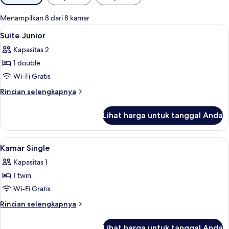
tersedia
untuk
Menampilkan 8 dari 8 kamar
kamar
Lihat
Suite Junior | Seprai premium, meja k
11
Suite Junior
semua
Kapasitas 2
foto
1 double
untuk
Suite
Wi-Fi Gratis
Junior
Rincian
Rincian selengkapnya
lebih
lanjut
Lihat harga untuk tanggal Anda
untuk
Suite
Junior
Lihat
Kamar Single | Seprai premium, meja k
4
Kamar Single
semua
Kapasitas 1
foto
1 twin
untuk
Kamar
Wi-Fi Gratis
Single
Rincian
Rincian selengkapnya
lebih
lanjut
Lihat harga untuk tanggal Anda