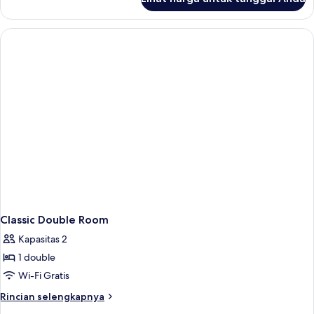
untuk
Kamar
Single
Classic Double Room
Kapasitas 2
1 double
Wi-Fi Gratis
Rincian
Rincian selengkapnya
lebih