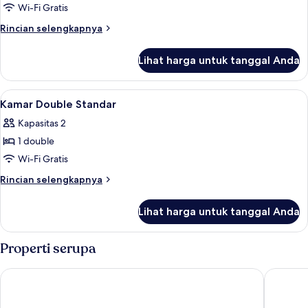
Kamar
Wi-Fi Gratis
Double
Rincian
Rincian selengkapnya
atau
lebih
lanjut
Twin
Lihat harga untuk tanggal Anda
untuk
Eksekutif
Kamar
Double
Lihat
Kamar Double Standar | Seprai premiu
12
atau
Kamar Double Standar
semua
Twin
Kapasitas 2
Eksekutif
foto
1 double
untuk
Kamar
Wi-Fi Gratis
Double
Rincian
Rincian selengkapnya
Standar
lebih
lanjut
Lihat harga untuk tanggal Anda
untuk
Kamar
Double
Properti serupa
Standar
St Giles House Hotel
George H