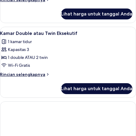
lebih
lanjut
Lihat harga untuk tanggal Anda
untuk
Executive
Dog
Lihat
Kamar Double atau Twin Eksekutif | Se
6
Room
Kamar Double atau Twin Eksekutif
semua
1 kamar tidur
foto
Kapasitas 3
untuk
Kamar
1 double ATAU 2 twin
Double
Wi-Fi Gratis
atau
Rincian
Rincian selengkapnya
Twin
lebih
Eksekutif
lanjut
Lihat harga untuk tanggal Anda
untuk
Kamar
Double
atau
Twin
Eksekutif