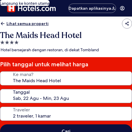
Langsung ke konten utama
Dapatkan aplikasinya
Lihat semua properti
The Maids Head Hotel
Properti
bintang
Hotel bersejarah dengan restoran, di dekat Tombland
4.0
Pilih tanggal untuk melihat harga
Ke mana?
Tanggal
Traveler
Cari