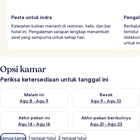
Pesta untuk indra
Pengal
Kelezatan kuliner menanti di restoran, kafe, dan bar
Berbalu
hotel ini. Pengalaman sarapan lengkap menambah
tertidur
awal yang sempurna untuk setiap hari.
didekor
untuk m
Opsi kamar
Periksa ketersediaan untuk tanggal ini
Periksa ketersediaan untuk malam ini Agu 8 - Agu 9
Periksa ketersediaan untuk be
Malam ini
Besok
Agu 8 - Agu 9
Agu 9 - Agu 10
Periksa ketersediaan untuk akhir pekan ini Agu 14 - Agu 16
Periksa ketersediaan untuk ak
Akhir pekan ini
Akhir pekan berikutnya
Agu 14 - Agu 16
Agu 21 - Agu 23
Filter
Semua kamar
1 tempat tidur
2 tempat tidur