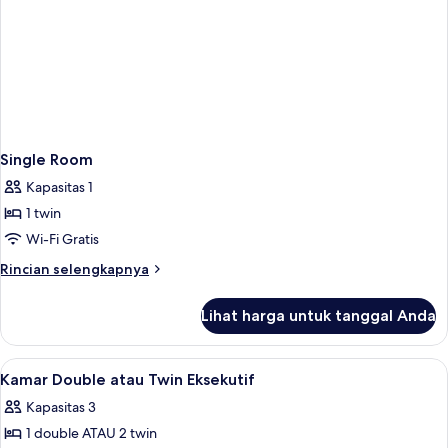
Single Room
Kapasitas 1
1 twin
Wi-Fi Gratis
Rincian
Rincian selengkapnya
lebih
lanjut
Lihat harga untuk tanggal Anda
untuk
Single
Room
Lihat
Kamar Double atau Twin Eksekutif | Se
12
Kamar Double atau Twin Eksekutif
semua
Kapasitas 3
foto
1 double ATAU 2 twin
untuk