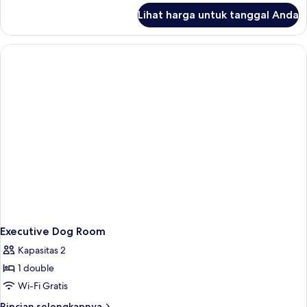
lanjut
Lihat harga untuk tanggal Anda
untuk
Classic
Double
Room
Executive Dog Room
Kapasitas 2
1 double
Wi-Fi Gratis
Rincian
Rincian selengkapnya