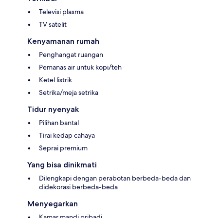
Televisi plasma
TV satelit
Kenyamanan rumah
Penghangat ruangan
Pemanas air untuk kopi/teh
Ketel listrik
Setrika/meja setrika
Tidur nyenyak
Pilihan bantal
Tirai kedap cahaya
Seprai premium
Yang bisa dinikmati
Dilengkapi dengan perabotan berbeda-beda dan
didekorasi berbeda-beda
Menyegarkan
Kamar mandi pribadi