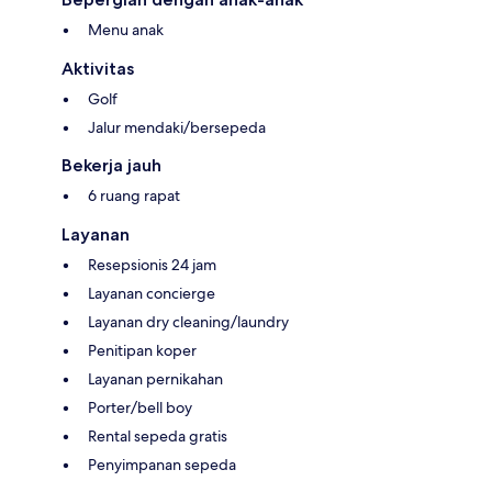
Menu anak
Aktivitas
Golf
Jalur mendaki/bersepeda
Bekerja jauh
6 ruang rapat
Layanan
Resepsionis 24 jam
Layanan concierge
Layanan dry cleaning/laundry
Penitipan koper
Layanan pernikahan
Porter/bell boy
Rental sepeda gratis
Penyimpanan sepeda