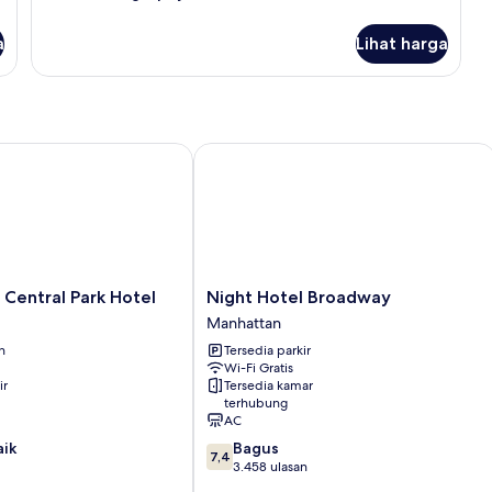
lebih
lanjut
a
Lihat harga
untuk
Kamar
ntral Park Hotel
Night Hotel Broadway
Night
Central Park Hotel
Night Hotel Broadway
Hotel
Manhattan
Broadway
n
Tersedia parkir
Manhattan
Wi-Fi Gratis
ir
Tersedia kamar
terhubung
AC
7.4
aik
Bagus
7,4
dari
3.458 ulasan
10,