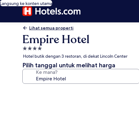
Langsung ke konten utama
Lihat semua properti
Empire Hotel
Properti
bintang
Hotel butik dengan 3 restoran, di dekat Lincoln Center
4.0
Pilih tanggal untuk melihat harga
Ke mana?
Galeri
foto
untuk
Empire
Hotel