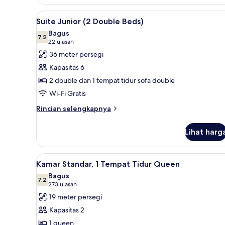
Tidur
King,
Lihat
Seprai premium, brankas, meja
5
Suite Junior (2 Double Beds)
akses
semua
difabel
Bagus
foto
7,2
7,2 dari 10
(22
22 ulasan
untuk
ulasan)
36 meter persegi
Suite
Kapasitas 6
Junior
2 double dan 1 tempat tidur sofa double
(2
Wi-Fi Gratis
Double
Beds)
Rincian
Rincian selengkapnya
lebih
lanjut
Lihat harg
untuk
Suite
Junior
Lihat
Seprai premium, brankas, meja
4
(2
Kamar Standar, 1 Tempat Tidur Queen
semua
Double
Bagus
Beds)
foto
7,2
7,2 dari 10
(273
273 ulasan
untuk
ulasan)
19 meter persegi
Kamar
Kapasitas 2
Standar,
1 queen