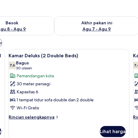
sediaan untuk besok Agu 8 - Agu 9
Periksa ketersediaan untuk akhir peka
Besok
Akhir pekan ini
gu 8 - Agu 9
Agu 7 - Agu 9
ur
 kerja, dan ruang kerja ramah laptop
Lihat
Seprai premium, brankas, meja kerja, 
L
7
l
Kamar Deluks (2 Double Beds)
Ka
semua
s
Bagus
foto
7,6
f
7,
7,6 dari 10
(30
30 ulasan
untuk
u
ulasan)
Pemandangan kota
Kamar
K
30 meter persegi
Deluks
D
Kapasitas 6
(2
1
1 tempat tidur sofa double dan 2 double
Double
T
Wi-Fi Gratis
Beds)
T
K
Rincian
Ri
Rincian selengkapnya
Ri
lebih
le
lanjut
la
a
Lihat harga
untuk
un