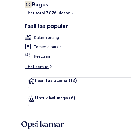
Ulasan
Bagus
7,6
7,6 dari 10
Lihat total 7.076 ulasan
Ruang duduk
Fasilitas populer
Kolam renang
Tersedia parkir
Restoran
Lihat semua
Fasilitas utama
(12)
Untuk keluarga
(6)
Opsi kamar