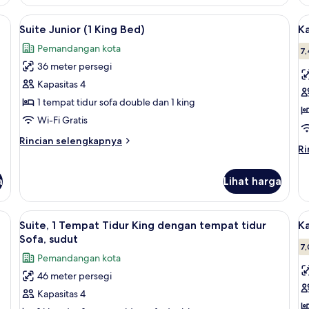
Kamar
K
Deluks
De
 kerja, dan ruang kerja ramah laptop
Lihat
Suite Junior (1 King Bed) | Seprai pre
L
6
(2
1
Suite Junior (1 King Bed)
Ka
semua
s
Double
T
Pemandangan kota
Beds)
foto
Ti
f
7,
Ki
36 meter persegi
untuk
u
Suite
K
Kapasitas 4
Junior
1
1 tempat tidur sofa double dan 1 king
(1
T
Wi-Fi Gratis
King
T
Rincian
Rincian selengkapnya
Bed)
D
Ri
Ri
lebih
le
(
lanjut
la
untuk
a
Lihat harga
un
Suite
Ka
Junior
1
(1
 kerja, dan ruang kerja ramah laptop
Lihat
Seprai premium, brankas, meja kerja, 
L
9
T
Suite, 1 Tempat Tidur King dengan tempat tidur
K
King
semua
s
Ti
Sofa, sudut
Bed)
foto
Do
f
7,
Pemandangan kota
(E
untuk
u
46 meter persegi
Suite,
K
Kapasitas 4
1
S