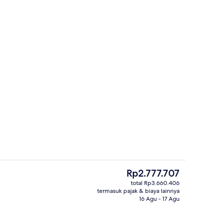
Bar tepi kolam renang
r - dikirim oleh Travel Lovers Travel the World
Harga
Rp2.777.707
saat
total Rp3.660.406
ini
termasuk pajak & biaya lainnya
 dengan suguhan pemandangan kolam renang, buka setiap hari
Pintu masuk properti
Rp2.777.707
16 Agu - 17 Agu