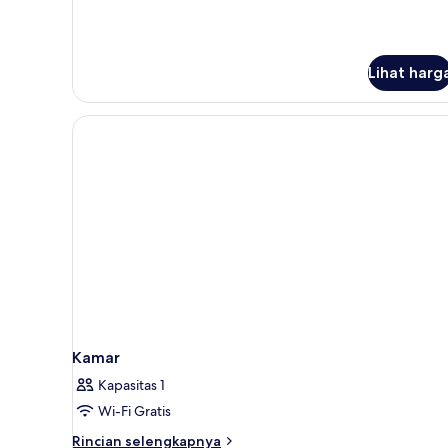
1
Tempat
Tidur
King
Lihat harg
Kamar
Kapasitas 1
Wi-Fi Gratis
Rincian
Rincian selengkapnya