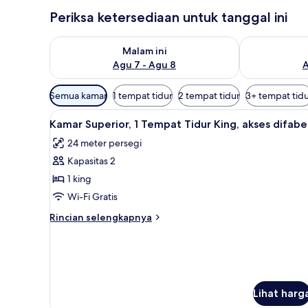
Periksa ketersediaan untuk tanggal ini
Periksa ketersediaan untuk malam ini Agu 7 - Agu 8
Periksa keter
Malam ini
Agu 7 - Agu 8
A
Filter
Semua kamar
1 tempat tidur
2 tempat tidur
3+ tempat tid
tersedia
Lihat
Seprai premium, brankas, meja
untuk
7
Kamar Superior, 1 Tempat Tidur King, akses difabe
semua
kamar
24 meter persegi
foto
Kapasitas 2
untuk
Kamar
1 king
Superior,
Wi-Fi Gratis
1
Rincian
Rincian selengkapnya
Tempat
lebih
Tidur
lanjut
untuk
King,
Kamar
akses
Superior,
difabel
1
Lihat harg
Tempat