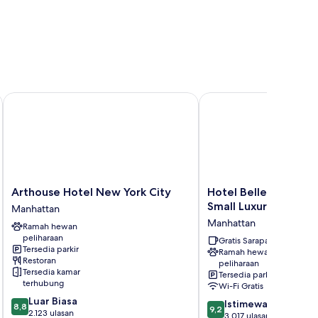
Arthouse Hotel New York City
Hotel Belleclaire Centr
Arthouse
Hotel
Arthouse Hotel New York City
Hotel Belleclaire Cen
Hotel
Belleclaire
Small Luxury Hotel
Manhattan
New
Central
Manhattan
Ramah hewan
York
Park,
peliharaan
City
a
Gratis Sarapan
Tersedia parkir
Ramah hewan
Manhattan
Small
Restoran
peliharaan
Luxury
Tersedia kamar
Tersedia parkir
Hotel
terhubung
Wi-Fi Gratis
Manhattan
8.8
Luar Biasa
9.2
Istimewa
8,8
9,2
dari
2.123 ulasan
dari
3.017 ulasan