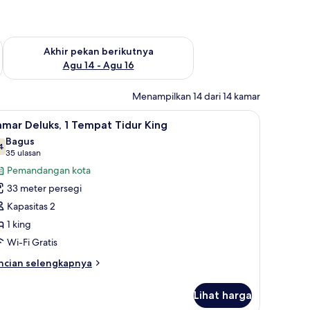
n ini Agu 7 - Agu 9
Periksa ketersediaan untuk akhir pekan berikutnya Agu 14 - A
Akhir pekan berikutnya
Agu 14 - Agu 16
Menampilkan 14 dari 14 kamar
dan ruang kerja ramah laptop
ihat
Seprai premium, brankas, meja kerja, dan rua
7
mar Deluks, 1 Tempat Tidur King
emua
Bagus
oto
4
7,4 dari 10
(35
35 ulasan
ntuk
ulasan)
Pemandangan kota
amar
33 meter persegi
eluks,
Kapasitas 2
1 king
empat
Wi-Fi Gratis
idur
ing
ncian
ncian selengkapnya
bih
njut
Lihat harga
tuk