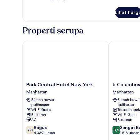
lebih
lanjut
Lihat harg
untuk
Kamar
Properti serupa
Park Central Hotel New York
6 Columbus Ce
Park
6
Park Central Hotel New York
6 Columbus 
Central
Columbus
Manhattan
Manhattan
Hotel
Central
Ramah hewan
Ramah hewa
New
Park
peliharaan
peliharaan
York
Hotel
Wi-Fi Gratis
Tersedia park
Manhattan
Manhattan
Restoran
Wi-Fi Gratis
AC
Restoran
7.8
8.2
Bagus
Sangat B
7,8
8,2
dari
dari
4.339 ulasan
1.518 ulasan
10,
10,