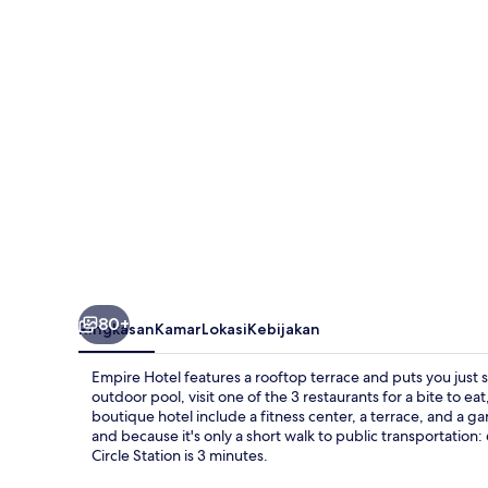
80+
Ringkasan
Kamar
Lokasi
Kebijakan
Empire Hotel features a rooftop terrace and puts you just 
outdoor pool, visit one of the 3 restaurants for a bite to ea
boutique hotel include a fitness center, a terrace, and a gar
and because it's only a short walk to public transportation:
Circle Station is 3 minutes.