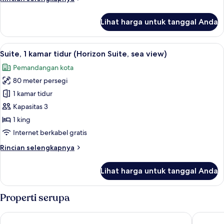
laut
lebih
(Panorama
lanjut
Lihat harga untuk tanggal Anda
untuk
Lateral
Kamar,
Sea
1
Lihat
Seprai premium, minibar, brankas, dan
View)
8
Tempat
Suite, 1 kamar tidur (Horizon Suite, sea view)
semua
Tidur
Pemandangan kota
King,
foto
pemandangan
80 meter persegi
untuk
laut
Suite,
1 kamar tidur
(Panorama
1
Lateral
Kapasitas 3
Sea
kamar
1 king
View)
tidur
Internet berkabel gratis
(Horizon
Rincian
Rincian selengkapnya
Suite, sea
lebih
view)
lanjut
Lihat harga untuk tanggal Anda
untuk
Suite,
1
Properti serupa
kamar
tidur
W Barcelona
InterCon
(Horizon