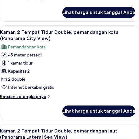
(Scenic)
lebih
lanjut
Lihat harga untuk tanggal Anda
untuk
Kamar,
2
Lihat
Kamar, 2 Tempat Tidur Double, pemand
6
Tempat
Kamar, 2 Tempat Tidur Double, pemandangan kota
semua
Tidur
(Panorama City View)
Double
foto
Pemandangan kota
(Scenic)
untuk
45 meter persegi
Kamar,
1 kamar tidur
2
Tempat
Kapasitas 2
Tidur
2 double
Double,
Internet berkabel gratis
pemandangan
Rincian
Rincian selengkapnya
kota
lebih
(Panorama
lanjut
Lihat harga untuk tanggal Anda
untuk
City
Kamar,
View)
2
Lihat
Kamar, 2 Tempat Tidur Double, pemand
6
Tempat
Kamar, 2 Tempat Tidur Double, pemandangan laut
semua
Tidur
(Panorama Lateral Sea View)