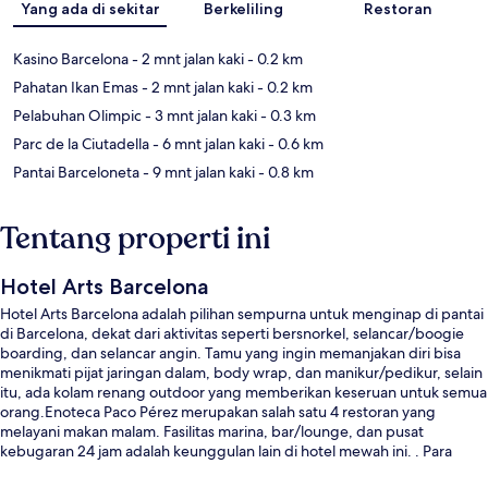
Yang ada di sekitar
Berkeliling
Restoran
Kasino Barcelona
- 2 mnt jalan kaki
- 0.2 km
Pahatan Ikan Emas
- 2 mnt jalan kaki
- 0.2 km
Pelabuhan Olimpic
- 3 mnt jalan kaki
- 0.3 km
Parc de la Ciutadella
- 6 mnt jalan kaki
- 0.6 km
Pantai Barceloneta
- 9 mnt jalan kaki
- 0.8 km
Tentang properti ini
Hotel Arts Barcelona
Hotel Arts Barcelona adalah pilihan sempurna untuk menginap di pantai
di Barcelona, dekat dari aktivitas seperti bersnorkel, selancar/boogie
boarding, dan selancar angin. Tamu yang ingin memanjakan diri bisa
menikmati pijat jaringan dalam, body wrap, dan manikur/pedikur, selain
itu, ada kolam renang outdoor yang memberikan keseruan untuk semua
orang.Enoteca Paco Pérez merupakan salah satu 4 restoran yang
melayani makan malam. Fasilitas marina, bar/lounge, dan pusat
kebugaran 24 jam adalah keunggulan lain di hotel mewah ini. . Para
traveler menyukai staf. Properti ini berada dekat dengan transportasi