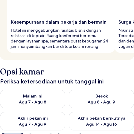
Kesempurnaan dalam bekerja dan bermain
Surga 
Hotel ini menggabungkan fasilitas bisnis dengan
Nikmati c
relaksasi di tepi air. Ruang konferensi bertemu
Tersedia
dengan layanan spa, sementara pusat kebugaran 24
dan den
jam menyeimbangkan bar di tepi kolam renang.
vegan d
Opsi kamar
Periksa ketersediaan untuk tanggal ini
Periksa ketersediaan untuk malam ini Agu 7 - Agu 8
Periksa ketersediaan untuk be
Malam ini
Besok
Agu 7 - Agu 8
Agu 8 - Agu 9
Periksa ketersediaan untuk akhir pekan ini Agu 7 - Agu 9
Periksa ketersediaan untuk ak
Akhir pekan ini
Akhir pekan berikutnya
Agu 7 - Agu 9
Agu 14 - Agu 16