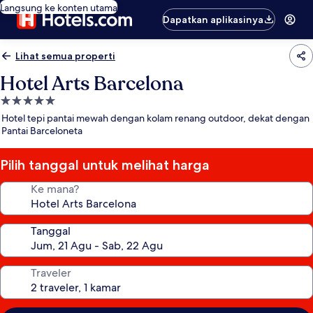
Langsung ke konten utama
Dapatkan aplikasinya
Lihat semua properti
Hotel Arts Barcelona
Properti
bintang
Hotel tepi pantai mewah dengan kolam renang outdoor, dekat dengan
5.0
Pantai Barceloneta
Pilih tanggal untuk melihat harga
Ke mana?
Tanggal
Traveler