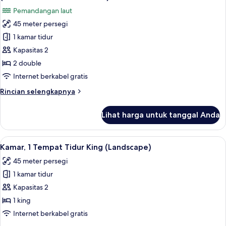
Double,
foto
Pemandangan laut
pemandangan
untuk
kota
45 meter persegi
Kamar,
(Panorama
1 kamar tidur
2
City
View)
Tempat
Kapasitas 2
Tidur
2 double
Double,
Internet berkabel gratis
pemandangan
Rincian
Rincian selengkapnya
laut
lebih
(Panorama
lanjut
Lihat harga untuk tanggal Anda
untuk
Lateral
Kamar,
Sea
2
Lihat
Kamar, 1 Tempat Tidur King (Landscape
View)
6
Tempat
Kamar, 1 Tempat Tidur King (Landscape)
semua
Tidur
45 meter persegi
Double,
foto
pemandangan
1 kamar tidur
untuk
laut
Kamar,
Kapasitas 2
(Panorama
1
Lateral
1 king
Sea
Tempat
Internet berkabel gratis
View)
Tidur