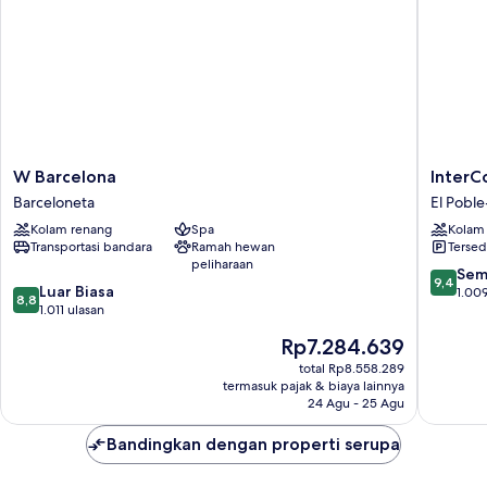
Suite, sea
view)
W
InterCon
W Barcelona
InterC
Barcelona
Barcelo
Barceloneta
El Poble
Barceloneta
by
Kolam renang
Spa
Kolam
IHG
Transportasi bandara
Ramah hewan
Tersed
El
peliharaan
Poble-
9.4
Sem
9,4
8.8
Luar Biasa
sec
dari
1.009
8,8
dari
1.011 ulasan
10,
10,
Sempur
Harga
Rp7.284.639
Luar
1.009
sekarang
Biasa,
total Rp8.558.289
ulasan
Rp7.284.639
termasuk pajak & biaya lainnya
1.011
24 Agu - 25 Agu
ulasan
Bandingkan dengan properti serupa