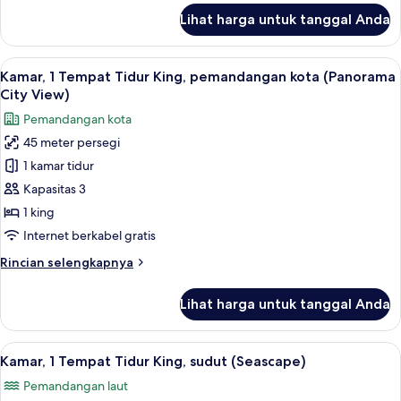
(Skyline)
lanjut
Lihat harga untuk tanggal Anda
untuk
Suite,
1
Lihat
Kamar, 1 Tempat Tidur King, pemandan
6
kamar
Kamar, 1 Tempat Tidur King, pemandangan kota (Panorama
semua
tidur,
City View)
pemandangan
foto
Pemandangan kota
kota
untuk
(Skyline)
45 meter persegi
Kamar,
1 kamar tidur
1
Tempat
Kapasitas 3
Tidur
1 king
King,
Internet berkabel gratis
pemandangan
Rincian
Rincian selengkapnya
kota
lebih
(Panorama
lanjut
Lihat harga untuk tanggal Anda
untuk
City
Kamar,
View)
1
Lihat
Kamar, 1 Tempat Tidur King, sudut (Sea
7
Tempat
Kamar, 1 Tempat Tidur King, sudut (Seascape)
semua
Tidur
Pemandangan laut
King,
foto