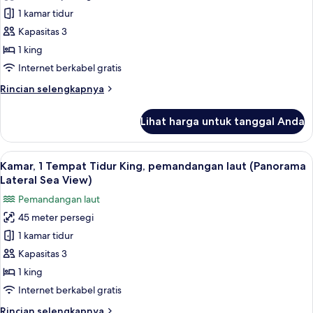
Suite
1 kamar tidur
Klub,
Kapasitas 3
1
1 king
Tempat
Internet berkabel gratis
Tidur
Rincian
Rincian selengkapnya
King,
lebih
sudut
lanjut
Lihat harga untuk tanggal Anda
untuk
Suite
Klub,
Lihat
Seprai premium, minibar, brankas, dan
6
1
Kamar, 1 Tempat Tidur King, pemandangan laut (Panorama
semua
Tempat
Lateral Sea View)
Tidur
foto
Pemandangan laut
King,
untuk
sudut
45 meter persegi
Kamar,
1 kamar tidur
1
Tempat
Kapasitas 3
Tidur
1 king
King,
Internet berkabel gratis
pemandangan
Rincian
Rincian selengkapnya