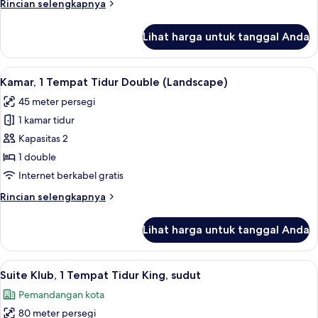
Rincian
Rincian selengkapnya
King
lebih
(Landscape)
lanjut
Lihat harga untuk tanggal Anda
untuk
Kamar,
1
Lihat
Kamar, 1 Tempat Tidur Double (Landsca
6
Tempat
Kamar, 1 Tempat Tidur Double (Landscape)
semua
Tidur
45 meter persegi
King
foto
(Landscape)
1 kamar tidur
untuk
Kamar,
Kapasitas 2
1
1 double
Tempat
Internet berkabel gratis
Tidur
Rincian
Rincian selengkapnya
Double
lebih
(Landscape)
lanjut
Lihat harga untuk tanggal Anda
untuk
Kamar,
1
Lihat
Seprai premium, minibar, brankas, dan
7
Tempat
Suite Klub, 1 Tempat Tidur King, sudut
semua
Tidur
Pemandangan kota
Double
foto
(Landscape)
80 meter persegi
untuk