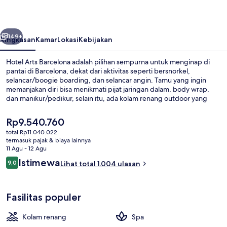
belumnya
Berikutnya
149+
Ringkasan
Kamar
Lokasi
Kebijakan
Hotel Arts Barcelona adalah pilihan sempurna untuk menginap di
pantai di Barcelona, dekat dari aktivitas seperti bersnorkel,
selancar/boogie boarding, dan selancar angin. Tamu yang ingin
memanjakan diri bisa menikmati pijat jaringan dalam, body wrap,
dan manikur/pedikur, selain itu, ada kolam renang outdoor yang
memberikan keseruan untuk semua orang.Enoteca Paco Pérez
merupakan salah satu 4 restoran yang melayani makan malam.
Harga
Rp9.540.760
Fasilitas marina, bar/lounge, dan pusat kebugaran 24 jam adalah
saat
total Rp11.040.022
keunggulan lain di hotel mewah ini. . Para traveler menyukai staf.
ini
termasuk pajak & biaya lainnya
Properti ini berada dekat dengan transportasi umum: Stasiun
Kolam renang outdoor
Rp9.540.760
11 Agu - 12 Agu
Ciutadella-Vila Olimpica berjarak 4 menit dan Pemberhentian Trem
Ulasan
Istimewa
Wellington-UPF berjarak 11 menit.
9,0
Lihat total 1.004 ulasan
9,0 dari 10
Fasilitas populer
Kolam renang
Spa