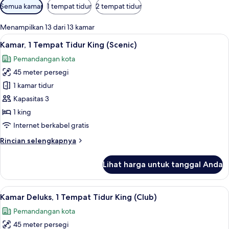
Filter
Semua kamar
1 tempat tidur
2 tempat tidur
tersedia
untuk
Menampilkan 13 dari 13 kamar
kamar
Lihat
Kamar, 1 Tempat Tidur King (Scenic) | 
6
Kamar, 1 Tempat Tidur King (Scenic)
semua
Pemandangan kota
foto
45 meter persegi
untuk
Kamar,
1 kamar tidur
1
Kapasitas 3
Tempat
1 king
Tidur
Internet berkabel gratis
King
Rincian
Rincian selengkapnya
(Scenic)
lebih
lanjut
Lihat harga untuk tanggal Anda
untuk
Kamar,
1
Lihat
Seprai premium, minibar, brankas, dan
6
Tempat
Kamar Deluks, 1 Tempat Tidur King (Club)
semua
Tidur
Pemandangan kota
King
foto
(Scenic)
45 meter persegi
untuk