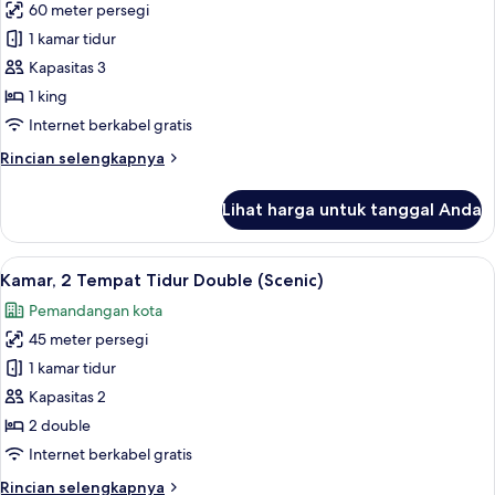
pemandangan
60 meter persegi
untuk
kota
Kamar,
1 kamar tidur
(Panorama
1
City
Kapasitas 3
View)
Tempat
1 king
Tidur
Internet berkabel gratis
King,
Rincian
Rincian selengkapnya
sudut
lebih
(Seascape)
lanjut
Lihat harga untuk tanggal Anda
untuk
Kamar,
1
Lihat
Kamar, 2 Tempat Tidur Double (Scenic)
7
Tempat
Kamar, 2 Tempat Tidur Double (Scenic)
semua
Tidur
Pemandangan kota
King,
foto
sudut
45 meter persegi
untuk
(Seascape)
Kamar,
1 kamar tidur
2
Kapasitas 2
Tempat
2 double
Tidur
Internet berkabel gratis
Double
Rincian
Rincian selengkapnya