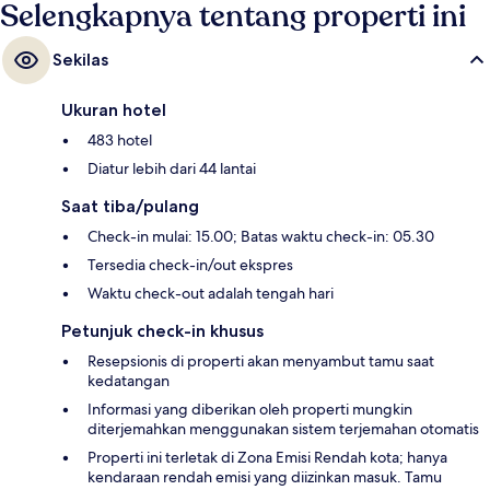
umum: Stasiun Ciutadella-Vila Olimpica berjarak 4 menit dan
Selengkapnya tentang properti ini
Pemberhentian Trem Wellington-UPF berjarak 11 menit.
Sekilas
Ukuran hotel
483 hotel
Diatur lebih dari 44 lantai
Saat tiba/pulang
Check-in mulai: 15.00; Batas waktu check-in: 05.30
Tersedia check-in/out ekspres
Waktu check-out adalah tengah hari
Petunjuk check-in khusus
Resepsionis di properti akan menyambut tamu saat
kedatangan
Informasi yang diberikan oleh properti mungkin
diterjemahkan menggunakan sistem terjemahan otomatis
Properti ini terletak di Zona Emisi Rendah kota; hanya
kendaraan rendah emisi yang diizinkan masuk. Tamu