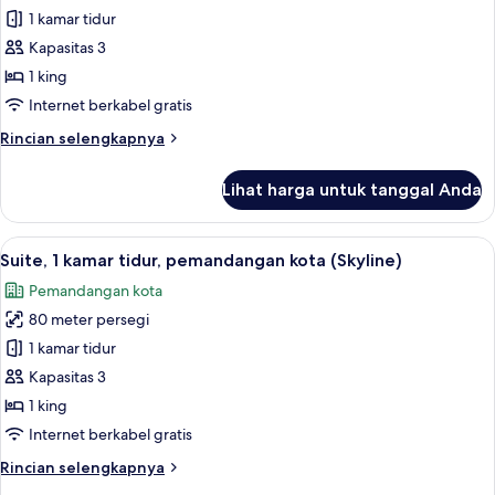
Kamar
1 kamar tidur
Deluks,
Kapasitas 3
1
1 king
Tempat
Internet berkabel gratis
Tidur
Rincian
Rincian selengkapnya
King
lebih
(Club)
lanjut
Lihat harga untuk tanggal Anda
untuk
Kamar
Deluks,
Lihat
Seprai premium, minibar, brankas, dan
13
1
Suite, 1 kamar tidur, pemandangan kota (Skyline)
semua
Tempat
Pemandangan kota
Tidur
foto
King
80 meter persegi
untuk
(Club)
Suite,
1 kamar tidur
1
Kapasitas 3
kamar
1 king
tidur,
Internet berkabel gratis
pemandangan
Rincian
Rincian selengkapnya
kota
lebih