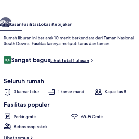
Parking
belumnya
Berikutnya
16+
Ringkasan
Fasilitas
Lokasi
Kebijakan
Rumah liburan ini berjarak 10 menit berkendara dari Taman Nasional
South Downs. Fasilitas lainnya meliputi teras dan taman.
Ulasan
Sangat bagus
8,0
Lihat total 1 ulasan
8,0 dari 10
Seluruh rumah
Apartemen, kamar mandi pribadi | Lo
3 kamar tidur
1 kamar mandi
Kapasitas 8
Fasilitas populer
Parkir gratis
Wi-Fi Gratis
Bebas asap rokok
Lihat semua