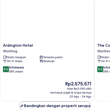
Ardington Hotel
The Coa
Ardington
The
Ardington Hotel
The Co
Hotel
Coach
Worthing
Worthin
Worthing
and
Gratis Sarapan
Tersedia parkir
Gratis
Horses
Wi-Fi Gratis
Restoran
Wi-Fi 
Worthin
9.0
9.2
Istimewa
Ist
9,0
9,2
dari
dari
285 ulasan
285 
10,
10,
Istimewa,
Istimew
Harga
Rp2.575.571
285
285
sekarang
total Rp3.090.686
ulasan
ulasan
Rp2.575.571
termasuk pajak & biaya lainnya
23 Agu - 24 Agu
Bandingkan dengan properti serupa