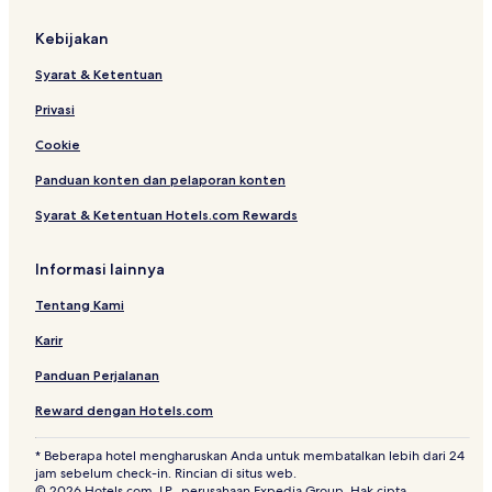
a
y
Kebijakan
L
e
Syarat & Ketentuan
t
s
Privasi
Cookie
Panduan konten dan pelaporan konten
Syarat & Ketentuan Hotels.com Rewards
Informasi lainnya
Tentang Kami
Karir
Panduan Perjalanan
Reward dengan Hotels.com
* Beberapa hotel mengharuskan Anda untuk membatalkan lebih dari 24
jam sebelum check-in. Rincian di situs web.
© 2026 Hotels.com, LP., perusahaan Expedia Group. Hak cipta