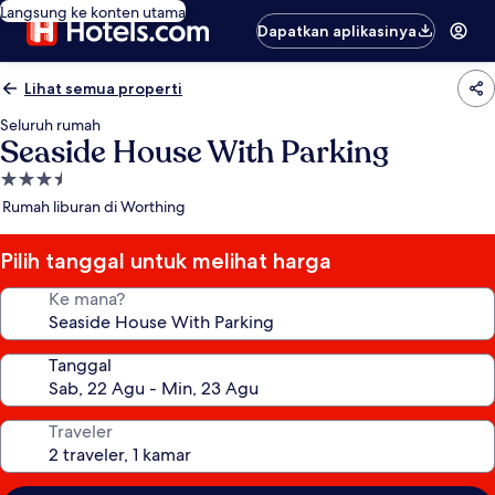
Langsung ke konten utama
Dapatkan aplikasinya
Lihat semua properti
Seluruh rumah
Seaside House With Parking
Properti
bintang
Rumah liburan di Worthing
3.5
Pilih tanggal untuk melihat harga
Ke mana?
Tanggal
Traveler