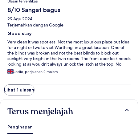
Ulasan terverifikasi
8/10 Sangat bagus
29 Agu 2024
Terjemahkan dengan Google
Good stay
Very clean it was spotless. Not the most luxurious place but ideal
for a night or two to visit Worthing, in a great location. One of
the blinds was broken and not the best blinds to block out
sunlight very bright in the twin rooms. The front door lock needs
looking at as wouldn't always unlock the latch at the top. No
netflix set up and it said it would be in the information booklet.
Jodie, perjalanan 2 malam
Garden average more effort could be made to make it a nicer
area. No childrens books or toys which is always useful for
families. Overall a good stay for 2 nights we all slept well apart
Lihat 1 ulasan
from the blinds not really blocking the morning sun out.
Terus menjelajah
Penginapan