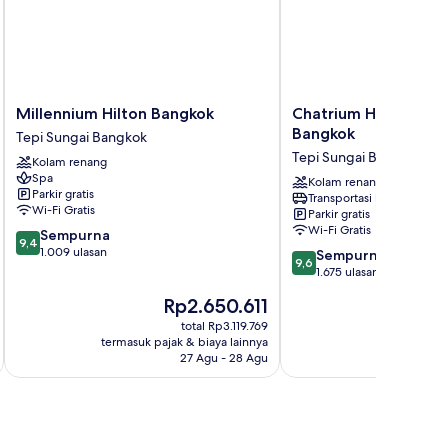
Millennium
Chatrium
Millennium Hilton Bangkok
Chatrium Hotel Rive
Hilton
Hotel
Bangkok
Tepi Sungai Bangkok
Bangkok
Riverside
Tepi Sungai Bangkok
Kolam renang
Tepi
Bangkok
Spa
Sungai
Tepi
Kolam renang
Parkir gratis
Transportasi bandara
Bangkok
Sungai
Wi-Fi Gratis
Parkir gratis
Bangkok
Wi-Fi Gratis
9.4
Sempurna
9,4
dari
1.009 ulasan
9.6
Sempurna
9,6
10,
dari
1.675 ulasan
Sempurna,
10,
Harga
H
Rp2.650.611
1.009
Sempurna,
sekarang
s
ulasan
1.675
total Rp3.119.769
Rp2.650.611
R
termasuk pajak & biaya lainnya
termasuk paj
ulasan
27 Agu - 28 Agu