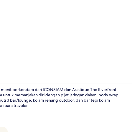
Tempat mak
5 menit berkendara dari ICONSIAM dan Asiatique The Riverfront.
 untuk memanjakan diri dengan pijat jaringan dalam, body wrap,
puti 3 bar/lounge, kolam renang outdoor, dan bar tepi kolam
Eksterior
i para traveler.