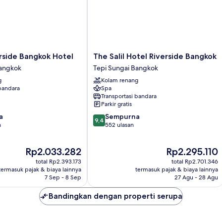
The
rside Bangkok Hotel
The Salil Hotel Riverside Bangkok
Salil
Bangkok
Tepi Sungai Bangkok
Hotel
g
Kolam renang
Riverside
 bandara
Spa
Bangkok
Transportasi bandara
Tepi
Parkir gratis
Sungai
9.4
a
Sempurna
Bangkok
9,4
dari
n
552 ulasan
10,
Sempurna,
Harga
Harga
Rp2.033.282
Rp2.295.110
552
sekarang
sekarang
ulasan
total Rp2.393.173
total Rp2.701.346
Rp2.033.282
Rp2.295.110
termasuk pajak & biaya lainnya
termasuk pajak & biaya lainnya
7 Sep - 8 Sep
27 Agu - 28 Agu
Bandingkan dengan properti serupa