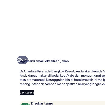
99+
Ringkasan
Kamar
Lokasi
Kebijakan
Di Anantara Riverside Bangkok Resort, Anda akan berada 
Anda dapat makan di kedai kopi/kafe dan mengunjungi spa
atau aromaterapi. Keunggulan lain di hotel mewah ini meli
renang. Staf dan sarapan mendapatkan nilai yang bagus dar
VIP Access
Ulasan
9,4
Disukai tamu