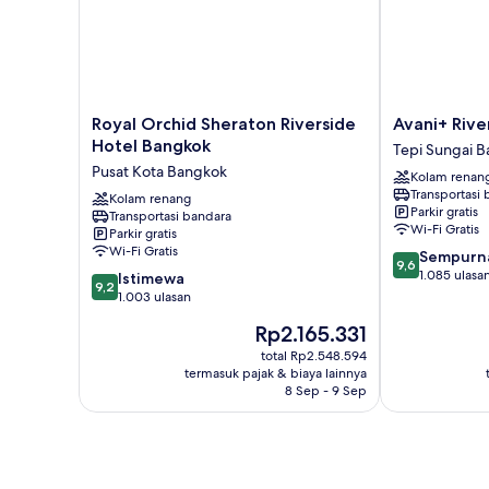
Suite
Royal
Avani+
Royal Orchid Sheraton Riverside
Avani+ Rive
Orchid
Riverside
Hotel Bangkok
Tepi Sungai 
Sheraton
Bangkok
Pusat Kota Bangkok
Kolam renan
Riverside
Hotel
Transportasi
Hotel
Kolam renang
Tepi
Parkir gratis
Transportasi bandara
Bangkok
Sungai
Wi-Fi Gratis
Parkir gratis
Pusat
Bangkok
Wi-Fi Gratis
9.6
Sempurn
Kota
9,6
dari
1.085 ulasa
9.2
Bangkok
Istimewa
9,2
10,
dari
1.003 ulasan
Sempurna,
10,
Harga
Rp2.165.331
1.085
Istimewa,
sekarang
ulasan
1.003
total Rp2.548.594
Rp2.165.331
termasuk pajak & biaya lainnya
ulasan
8 Sep - 9 Sep