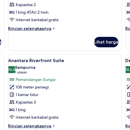
Kapasitas 2
Room
1 king ATAU 2 twin
Internet berkabel gratis
Rincian
Ri
Rincian selengkapnya
Ri
lebih
le
lanjut
la
a
Lihat harga
untuk
un
Deluxe
Ju
River
Su
ai premium, selimut bulu angsa, brankas, dan meja kerja
Lihat
Anantara Riverfront Suite | Seprai pr
L
9
View
Anantara Riverfront Suite
D
semua
s
Room
Sempurna
foto
10,0
f
10
10,0 dari 10
(1
1 ulasan
untuk
u
ulasan)
Pemandangan Sungai
Anantara
D
108 meter persegi
Riverfront
R
1 kamar tidur
Suite
R
Kapasitas 3
1 king
Internet berkabel gratis
Rincian
Ri
Rincian selengkapnya
Ri