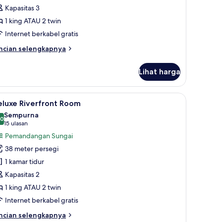
Kapasitas 3
1 king ATAU 2 twin
Internet berkabel gratis
ncian
ncian selengkapnya
bih
njut
Lihat harga
tuk
nior
ite
emium, selimut bulu angsa, brankas, dan meja kerja
ihat
Seprai premium, selimut bulu angsa, brankas,
7
eluxe Riverfront Room
emua
Sempurna
oto
,0
10,0 dari 10
(15
15 ulasan
ntuk
ulasan)
Pemandangan Sungai
eluxe
38 meter persegi
iverfront
1 kamar tidur
oom
Kapasitas 2
1 king ATAU 2 twin
Internet berkabel gratis
ncian
ncian selengkapnya