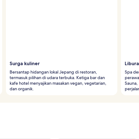
Surga kuliner
Libura
Bersantap hidangan lokal Jepang di restoran,
Spa den
termasuk pilihan di udara terbuka. Ketiga bar dan
perawat
kafe hotel menyajikan masakan vegan, vegetarian,
Sauna,
dan organik.
perjala