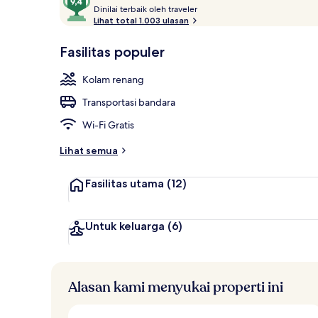
D
dari
Dinilai terbaik oleh traveler
Pemandangan
i
Lihat total 1.003 ulasan
10,
n
Disukai
i
Fasilitas populer
tamu
l
a
Kolam renang
i
Transportasi bandara
t
e
Wi-Fi Gratis
r
b
Lihat semua
a
i
Fasilitas utama
(12)
k
o
l
Untuk keluarga
(6)
e
h
t
Alasan kami menyukai properti ini
r
a
v