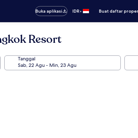
•
Buka aplikasi
IDR
Buat daftar prope
ngkok Resort
Tanggal