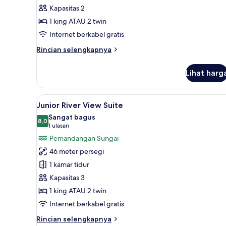
Kapasitas 2
1 king ATAU 2 twin
Internet berkabel gratis
Rincian
Rincian selengkapnya
lebih
lanjut
Lihat harg
untuk
Kamar
Deluks
Lihat
Junior River View Suite | Sepr
8
Junior River View Suite
semua
Sangat bagus
foto
8,0
8,0 dari 10
(1
1 ulasan
untuk
ulasan)
Pemandangan Sungai
Junior
46 meter persegi
River
1 kamar tidur
View
Kapasitas 3
Suite
1 king ATAU 2 twin
Internet berkabel gratis
Rincian
Rincian selengkapnya