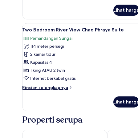
lebih
lanjut
Lihat harg
untuk
Junior
River
Lihat
Two Bedroom River View Chao 
5
View
Two Bedroom River View Chao Phraya Suite
semua
Suite
Pemandangan Sungai
foto
114 meter persegi
untuk
Two
2 kamar tidur
Bedroom
Kapasitas 4
River
1 king ATAU 2 twin
View
Internet berkabel gratis
Chao
Rincian
Rincian selengkapnya
Phraya
lebih
Suite
lanjut
Lihat harg
untuk
Two
Bedroom
Properti serupa
River
View
Chao
Royal Orchid Sheraton Riverside Hotel Bangkok
Avani+ Rivers
Phraya