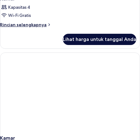
Kapasitas 4
Wi-Fi Gratis
Rincian
Rincian selengkapnya
lebih
lanjut
Lihat harga untuk tanggal Anda
untuk
Kamar
Kamar