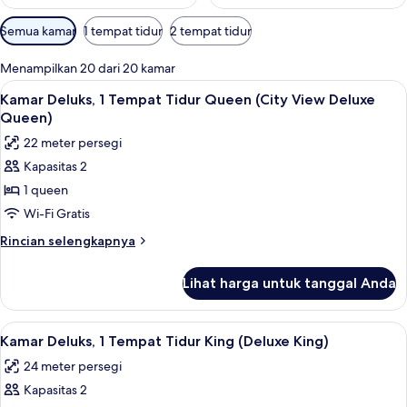
Filter
Semua kamar
1 tempat tidur
2 tempat tidur
tersedia
untuk
Menampilkan 20 dari 20 kamar
kamar
Lihat
Kamar Deluks, 1 Tempat Tidur Queen (C
8
Kamar Deluks, 1 Tempat Tidur Queen (City View Deluxe
semua
Queen)
foto
22 meter persegi
untuk
Kapasitas 2
Kamar
1 queen
Deluks,
1
Wi-Fi Gratis
Tempat
Rincian
Rincian selengkapnya
Tidur
lebih
lanjut
Queen
Lihat harga untuk tanggal Anda
untuk
(City
Kamar
View
Deluks,
Lihat
Seprai katun Mesir, seprai premium, d
6
Deluxe
1
Kamar Deluks, 1 Tempat Tidur King (Deluxe King)
semua
Tempat
Queen)
24 meter persegi
Tidur
foto
Queen
Kapasitas 2
untuk
(City