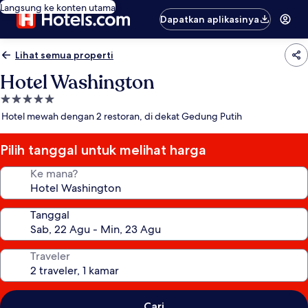
Langsung ke konten utama
Dapatkan aplikasinya
Lihat semua properti
Hotel Washington
Properti
bintang
Hotel mewah dengan 2 restoran, di dekat Gedung Putih
5.0
Pilih tanggal untuk melihat harga
Ke mana?
Tanggal
Traveler
Cari