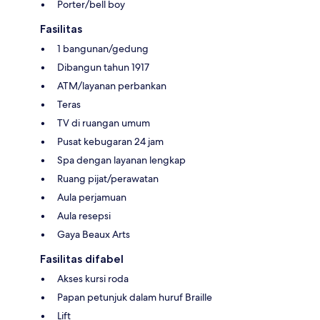
Porter/bell boy
Fasilitas
1 bangunan/gedung
Dibangun tahun 1917
ATM/layanan perbankan
Teras
TV di ruangan umum
Pusat kebugaran 24 jam
Spa dengan layanan lengkap
Ruang pijat/perawatan
Aula perjamuan
Aula resepsi
Gaya Beaux Arts
Fasilitas difabel
Akses kursi roda
Papan petunjuk dalam huruf Braille
Lift