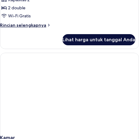
untuk
(City
Standard
2 double
View
Room,
Deluxe
Wi-Fi Gratis
King)
2
Rincian
Rincian selengkapnya
Double
lebih
Beds
lanjut
Lihat harga untuk tanggal Anda
untuk
Standard
Room,
2
Double
Beds
Kamar