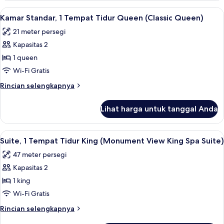
(Classic
Standar,
Lihat
Seprai katun Mesir, seprai premium, d
King)
6
1
Kamar Standar, 1 Tempat Tidur Queen (Classic Queen)
semua
Tempat
21 meter persegi
Tidur
foto
King
Kapasitas 2
untuk
(Classic
Kamar
1 queen
King)
Standar,
Wi-Fi Gratis
1
Rincian
Rincian selengkapnya
Tempat
lebih
Tidur
lanjut
Lihat harga untuk tanggal Anda
untuk
Queen
Kamar
(Classic
Standar,
Lihat
Pemandangan dari kamar
Queen)
6
1
Suite, 1 Tempat Tidur King (Monument View King Spa Suite)
semua
Tempat
47 meter persegi
Tidur
foto
Queen
Kapasitas 2
untuk
(Classic
Suite,
1 king
Queen)
1
Wi-Fi Gratis
Tempat
Rincian
Rincian selengkapnya
Tidur
lebih