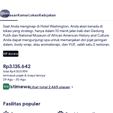
belumnya
Berikutnya
59+
Ringkasan
Kamar
Lokasi
Kebijakan
Saat Anda menginap di Hotel Washington, Anda akan berada di
lokasi yang strategi, hanya dalam 10 menit jalan kaki dari Gedung
Putih dan National Museum of African American History and Culture.
Anda dapat mengunjungi spa untuk memanjakan diri pijat jaringan
dalam, body wrap, atau aromaterapi, dan VUE, salah satu 2 restoran,
yang menyajikan makan siang dan makan malam. Nikmati berbagai
fasilitas unggulan di hotel mewah ini seperti, bar/lounge, pusat
VIP Access
kebugaran 24 jam, dan toko roti/camilan. Para traveler terkesan
dengan tempat tidur di kamar dan staf. Transportasi umum berada
Harga
Rp3.135.642
tidak jauh: Stasiun McPherson Sq. berjarak 7 menit dan Stasiun
Lobi
saat
Center berjarak 8 menit.
total Rp4.503.959
ini
termasuk pajak & biaya lainnya
Rp3.135.642
29 Agu - 30 Agu
Ulasan
Istimewa
9,0
Lihat total 2.465 ulasan
9,0 dari 10
Fasilitas populer