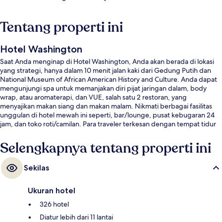
Tentang properti ini
Hotel Washington
Saat Anda menginap di Hotel Washington, Anda akan berada di lokasi
yang strategi, hanya dalam 10 menit jalan kaki dari Gedung Putih dan
National Museum of African American History and Culture. Anda dapat
mengunjungi spa untuk memanjakan diri pijat jaringan dalam, body
wrap, atau aromaterapi, dan VUE, salah satu 2 restoran, yang
menyajikan makan siang dan makan malam. Nikmati berbagai fasilitas
unggulan di hotel mewah ini seperti, bar/lounge, pusat kebugaran 24
jam, dan toko roti/camilan. Para traveler terkesan dengan tempat tidur
di kamar dan staf. Transportasi umum berada tidak jauh: Stasiun
McPherson Sq. berjarak 7 menit dan Stasiun Center berjarak 8 menit.
Selengkapnya tentang properti ini
Sekilas
Ukuran hotel
326 hotel
Diatur lebih dari 11 lantai