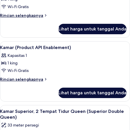
Superior,
Corner
King
1
Wi-Fi Gratis
Spa
Tempat
Rincian
Rincian selengkapnya
Suite)
Tidur
lebih
lanjut
King
Lihat harga untuk tanggal Anda
untuk
(City
Suite
View
Superior,
Lihat
Seprai katun Mesir, seprai premium, d
6
King
1
Kamar (Product API Enablement)
semua
Tempat
Spa
Kapasitas 1
Tidur
foto
Suite)
King
1 king
untuk
(City
Kamar
Wi-Fi Gratis
View
(Product
King
Rincian
Rincian selengkapnya
Spa
API
lebih
Suite)
lanjut
Enablement)
Lihat harga untuk tanggal Anda
untuk
Kamar
(Product
Lihat
Seprai katun Mesir, seprai premium, d
6
API
Kamar Superior, 2 Tempat Tidur Queen (Superior Double
semua
Enablement)
Queen)
foto
33 meter persegi
untuk