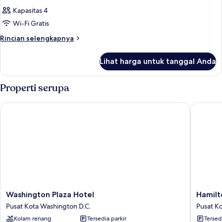
Kapasitas 4
Wi-Fi Gratis
Rincian
Rincian selengkapnya
lebih
lanjut
Lihat harga untuk tanggal Anda
untuk
Kamar
Properti serupa
Washington Plaza Hotel
Hamilto
Washington
Hamilto
Washington Plaza Hotel
Hamilt
Plaza
Hotel
Pusat Kota Washington D.C.
Pusat K
Hotel
Washing
Kolam renang
Tersedia parkir
Tersed
Pusat
DC