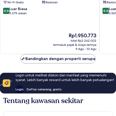
Wi-Fi Gratis
Restoran
Restor
Kota
Pusat
Washington
Kota
8.8
8.8
Luar Biasa
Luar
8,8
8,8
D.C.
Washing
dari
dari
5.379 ulasan
3.561
D.C.
10,
10,
Luar
Luar
Biasa,
Biasa,
5.379
3.561
Harga
Rp1.950.773
ulasan
ulasan
sekarang
total Rp2.262.002
Rp1.950.773
termasuk pajak & biaya lainnya
9 Agu - 10 Agu
Bandingkan dengan properti serupa
Login untuk melihat diskon dan manfaat yang memenuhi
syarat. Lebih banyak reward untuk lebih banyak petualangan!
Login
Daftar sekarang, gratis
Tentang kawasan sekitar