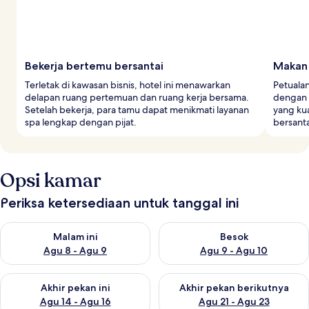
Bekerja bertemu bersantai
Makan 
Terletak di kawasan bisnis, hotel ini menawarkan
Petualan
delapan ruang pertemuan dan ruang kerja bersama.
dengan 
Setelah bekerja, para tamu dapat menikmati layanan
yang kua
spa lengkap dengan pijat.
bersanta
Opsi kamar
Periksa ketersediaan untuk tanggal ini
Periksa ketersediaan untuk malam ini Agu 8 - Agu 9
Periksa ketersediaan untuk be
Malam ini
Besok
Agu 8 - Agu 9
Agu 9 - Agu 10
Periksa ketersediaan untuk akhir pekan ini Agu 14 - Agu 16
Periksa ketersediaan untuk ak
Akhir pekan ini
Akhir pekan berikutnya
Agu 14 - Agu 16
Agu 21 - Agu 23