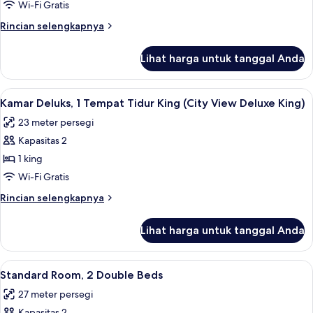
Double
1
Wi-Fi Gratis
Double)
Tempat
Rincian
Rincian selengkapnya
Tidur
lebih
lanjut
King
Lihat harga untuk tanggal Anda
untuk
(Monument
Kamar
View
Deluks,
Lihat
Pemandangan kota
8
Premier
1
Kamar Deluks, 1 Tempat Tidur King (City View Deluxe King)
semua
Tempat
King)
23 meter persegi
Tidur
foto
King
Kapasitas 2
untuk
(Monument
Kamar
1 king
View
Deluks,
Premier
Wi-Fi Gratis
King)
1
Rincian
Rincian selengkapnya
Tempat
lebih
Tidur
lanjut
Lihat harga untuk tanggal Anda
untuk
King
Kamar
(City
Deluks,
Lihat
Seprai katun Mesir, seprai premium, d
View
6
1
Standard Room, 2 Double Beds
semua
Tempat
Deluxe
27 meter persegi
Tidur
foto
King)
King
Kapasitas 2