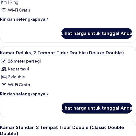
Kamar
1 king
View
Deluks,
Deluxe
Wi-Fi Gratis
Queen)
1
Rincian
Rincian selengkapnya
Tempat
lebih
Tidur
lanjut
Lihat harga untuk tanggal Anda
untuk
King
Kamar
(Deluxe
Deluks,
Lihat
Seprai katun Mesir, seprai premium, d
King)
7
1
Kamar Deluks, 2 Tempat Tidur Double (Deluxe Double)
semua
Tempat
26 meter persegi
Tidur
foto
King
Kapasitas 4
untuk
(Deluxe
Kamar
2 double
King)
Deluks,
Wi-Fi Gratis
2
Rincian
Rincian selengkapnya
Tempat
lebih
Tidur
lanjut
Lihat harga untuk tanggal Anda
untuk
Double
Kamar
(Deluxe
Deluks,
Lihat
Seprai katun Mesir, seprai premium, d
Double)
6
2
Kamar Standar, 2 Tempat Tidur Double (Classic Double
semua
Tempat
Double)