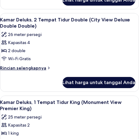
untuk
(Presidential
Suite,
Suite)
1
Lihat
Pemandangan kota
8
Tempat
Kamar Deluks, 2 Tempat Tidur Double (City View Deluxe
semua
Tidur
Double Double)
King
foto
26 meter persegi
(Presidential
untuk
Suite)
Kapasitas 4
Kamar
2 double
Deluks,
2
Wi-Fi Gratis
Tempat
Rincian
Rincian selengkapnya
Tidur
lebih
lanjut
Double
Lihat harga untuk tanggal Anda
untuk
(City
Kamar
View
Deluks,
Lihat
Kamar Deluks, 1 Tempat Tidur King (
6
Deluxe
2
Kamar Deluks, 1 Tempat Tidur King (Monument View
semua
Tempat
Double
Premier King)
Tidur
foto
Double)
25 meter persegi
Double
untuk
(City
Kapasitas 2
Kamar
View
1 king
Deluks,
Deluxe