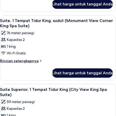
King
lanjut
Lihat harga untuk tanggal Anda
untuk
(Monument
Suite,
View
1
Lihat
Pemandangan dari kamar
King
7
Tempat
Suite, 1 Tempat Tidur King, sudut (Monument View Corner
semua
Tidur
Spa
King Spa Suite)
King
foto
Suite)
76 meter persegi
(Monument
untuk
View
Kapasitas 2
Suite,
King
1 king
1
Spa
Suite)
Tempat
Wi-Fi Gratis
Tidur
Rincian
Rincian selengkapnya
King,
lebih
lanjut
sudut
Lihat harga untuk tanggal Anda
untuk
(Monument
Suite,
View
1
Lihat
Suite Superior, 1 Tempat Tidur King (
8
Corner
Tempat
Suite Superior, 1 Tempat Tidur King (City View King Spa
semua
Tidur
King
Suite)
King,
foto
Spa
59 meter persegi
sudut
untuk
Suite)
(Monument
Kapasitas 2
Suite
View
1 king