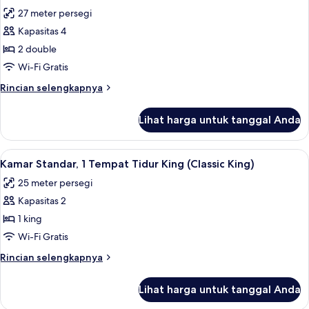
Tidur
foto
27 meter persegi
Double
untuk
(Deluxe
Kapasitas 4
Kamar
Double)
2 double
Standar,
2
Wi-Fi Gratis
Tempat
Rincian
Rincian selengkapnya
Tidur
lebih
lanjut
Double
Lihat harga untuk tanggal Anda
untuk
(Classic
Kamar
Double
Standar,
Lihat
Seprai katun Mesir, seprai premium, d
7
Double)
2
Kamar Standar, 1 Tempat Tidur King (Classic King)
semua
Tempat
25 meter persegi
Tidur
foto
Double
Kapasitas 2
untuk
(Classic
Kamar
1 king
Double
Standar,
Double)
Wi-Fi Gratis
1
Rincian
Rincian selengkapnya
Tempat
lebih
Tidur
lanjut
Lihat harga untuk tanggal Anda
untuk
King
Kamar