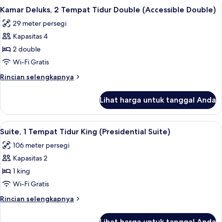
Lihat
Seprai katun Mesir, seprai premium, d
6
Deluxe
1
Kamar Deluks, 2 Tempat Tidur Double (Accessible Double)
semua
Tempat
-
29 meter persegi
Tidur
foto
Accessible
King
Kapasitas 4
untuk
King)
(City
Kamar
2 double
View
Deluks,
Deluxe
Wi-Fi Gratis
-
2
Rincian
Rincian selengkapnya
Accessible
Tempat
lebih
King)
Tidur
lanjut
Lihat harga untuk tanggal Anda
untuk
Double
Kamar
(Accessible
Deluks,
Lihat
Pemandangan dari kamar
Double)
8
2
Suite, 1 Tempat Tidur King (Presidential Suite)
semua
Tempat
106 meter persegi
Tidur
foto
Double
Kapasitas 2
untuk
(Accessible
Suite,
1 king
Double)
1
Wi-Fi Gratis
Tempat
Rincian
Rincian selengkapnya
Tidur
lebih
King
lanjut
Lihat harga untuk tanggal Anda