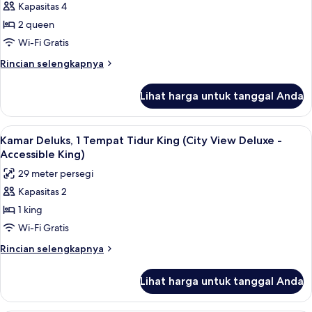
Kapasitas 4
Kamar
2 queen
Superior,
2
Wi-Fi Gratis
Tempat
Rincian
Rincian selengkapnya
Tidur
lebih
lanjut
Queen
Lihat harga untuk tanggal Anda
untuk
(Superior
Kamar
Double
Superior,
Lihat
Pemandangan kota
8
Queen)
2
Kamar Deluks, 1 Tempat Tidur King (City View Deluxe -
semua
Tempat
Accessible King)
Tidur
foto
29 meter persegi
Queen
untuk
(Superior
Kapasitas 2
Kamar
Double
1 king
Deluks,
Queen)
1
Wi-Fi Gratis
Tempat
Rincian
Rincian selengkapnya
Tidur
lebih
lanjut
King
Lihat harga untuk tanggal Anda
untuk
(City
Kamar
View
Deluks,