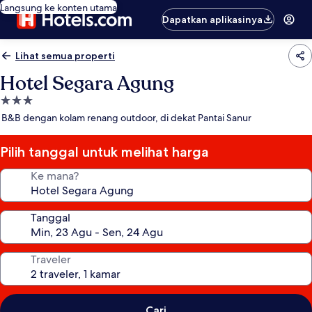
Langsung ke konten utama
Dapatkan aplikasinya
Lihat semua properti
Hotel Segara Agung
Properti
bintang
B&B dengan kolam renang outdoor, di dekat Pantai Sanur
3.0
Pilih tanggal untuk melihat harga
Ke mana?
Tanggal
Traveler
Cari