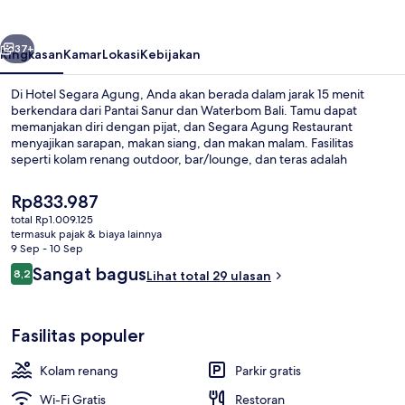
belumnya
Berikutnya
37+
Ringkasan
Kamar
Lokasi
Kebijakan
Di Hotel Segara Agung, Anda akan berada dalam jarak 15 menit
berkendara dari Pantai Sanur dan Waterbom Bali. Tamu dapat
memanjakan diri dengan pijat, dan Segara Agung Restaurant
menyajikan sarapan, makan siang, dan makan malam. Fasilitas
seperti kolam renang outdoor, bar/lounge, dan teras adalah
keunggulan lainnya.
Harga
Rp833.987
saat
total Rp1.009.125
ini
termasuk pajak & biaya lainnya
Pantai di sekitar
Rp833.987
9 Sep - 10 Sep
Ulasan
Sangat bagus
8,2
Lihat total 29 ulasan
8,2 dari 10
Fasilitas populer
Kolam renang
Parkir gratis
Wi-Fi Gratis
Restoran