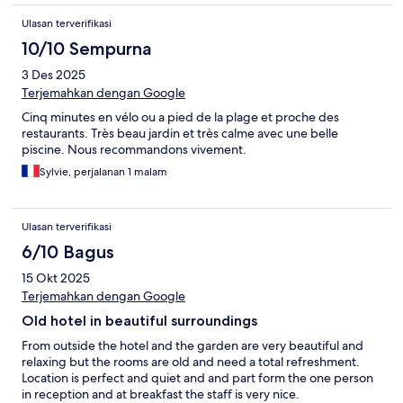
Ulasan terverifikasi
10/10 Sempurna
3 Des 2025
Terjemahkan dengan Google
Cinq minutes en vélo ou a pied de la plage et proche des
restaurants. Très beau jardin et très calme avec une belle
piscine. Nous recommandons vivement.
Sylvie, perjalanan 1 malam
Ulasan terverifikasi
6/10 Bagus
15 Okt 2025
Terjemahkan dengan Google
Old hotel in beautiful surroundings
From outside the hotel and the garden are very beautiful and
relaxing but the rooms are old and need a total refreshment.
Location is perfect and quiet and and part form the one person
in reception and at breakfast the staff is very nice.