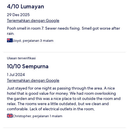
4/10 Lumayan
29 Des 2025
Terjemahkan dengan Google
Pooh smell in room 7. Sewer needs fixing. Smell got worse after
rain.
Lloyd, perjalanan 3 malam
Ulasan terverifikasi
10/10 Sempurna
1 Jul 2024
Terjemahkan dengan Google
Just stayed for one night as passing through the area. A nice
hotel that is good value for money. We had room overlooking
the garden and this was a nice place to sit outside the room and
relax. The rooms were a little outdated, but we clean and
comforable. Lack of electrical outlets in the room,
Christopher, perjalanan 1 malam