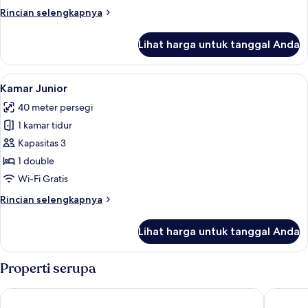
Twin
Rincian
Rincian selengkapnya
Deluks
lebih
lanjut
Lihat harga untuk tanggal Anda
untuk
Kamar
Double
Lihat
Kamar Junior | Kedap suara dan Wi-Fi 
8
atau
Kamar Junior
semua
Twin
40 meter persegi
Deluks
foto
1 kamar tidur
untuk
Kamar
Kapasitas 3
Junior
1 double
Wi-Fi Gratis
Rincian
Rincian selengkapnya
lebih
lanjut
Lihat harga untuk tanggal Anda
untuk
Kamar
Junior
Properti serupa
Sativa Sanur Cottages
Abian H