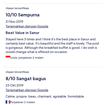
humidity or scents. Bottom line: fantastic staff, prime location,
great breakfast, great value. A+
Ulasan terverifikasi
10/10 Sempurna
21 Nov 2019
Terjemahkan dengan Google
Beat Value in Sanur
Stayed here 3 times and I think it’s the best place in Sanur and
certainly best value. It’s beautiful and the staff is lovely. The pool
is gorgeous. Although the breakfast buffet is good, I do wish is
would change what is offered on occasion.
Linda, perjalanan 2 malam
Ulasan terverifikasi
8/10 Sangat bagus
23 Okt 2019
Terjemahkan dengan Google
Calme, propre, beau, charmant, agréable, formidable
Perjalanan 2 malam