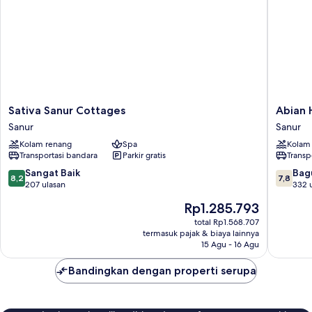
Sativa
Abian
Sativa Sanur Cottages
Abian 
Sanur
Harmon
Sanur
Sanur
Cottages
Hotel
Kolam renang
Spa
Kolam
Sanur
&
Transportasi bandara
Parkir gratis
Transp
Spa
Sanur
8.2
7.8
Sangat Baik
Bag
8,2
7,8
dari
dari
207 ulasan
332 
10,
10,
Harga
Rp1.285.793
Sangat
Bagus,
sekarang
Baik,
332
total Rp1.568.707
Rp1.285.793
termasuk pajak & biaya lainnya
207
ulasan
15 Agu - 16 Agu
ulasan
Bandingkan dengan properti serupa