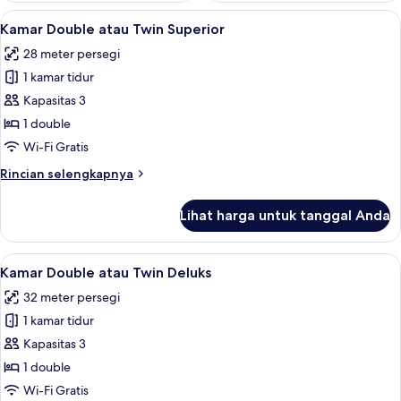
Lihat
Kamar Double atau Twin Superior | Ke
8
Kamar Double atau Twin Superior
semua
28 meter persegi
foto
1 kamar tidur
untuk
Kamar
Kapasitas 3
Double
1 double
atau
Wi-Fi Gratis
Twin
Rincian
Rincian selengkapnya
Superior
lebih
lanjut
Lihat harga untuk tanggal Anda
untuk
Kamar
Double
Lihat
Kamar Double atau Twin Deluks | Keda
7
atau
Kamar Double atau Twin Deluks
semua
Twin
32 meter persegi
Superior
foto
1 kamar tidur
untuk
Kamar
Kapasitas 3
Double
1 double
atau
Wi-Fi Gratis