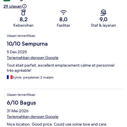
29 ulasan
8,2
8,0
9,0
Kebersihan
Fasilitas
Staf & layanan
Ulasan
Ulasan terverifikasi
10/10 Sempurna
5 Des 2025
Terjemahkan dengan Google
Tout était parfait, excellent emplacement calme et personnel
très agréable!
Sylvie, perjalanan 2 malam
Ulasan terverifikasi
6/10 Bagus
31 Mei 2026
Terjemahkan dengan Google
Nice location. Good price. Could use some love and care.