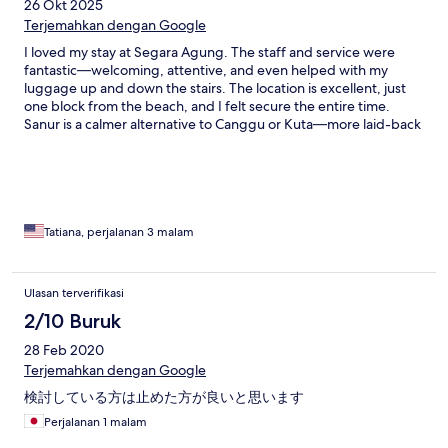
26 Okt 2025
Terjemahkan dengan Google
I loved my stay at Segara Agung. The staff and service were
fantastic—welcoming, attentive, and even helped with my
luggage up and down the stairs. The location is excellent, just
one block from the beach, and I felt secure the entire time.
Sanur is a calmer alternative to Canggu or Kuta—more laid-back
vibes, couples in their 40s+, and chill evenings rather than all-
night partying. It’s also conveniently about 30 minutes from the
airport, and the hotel arranged seamless transportation both
ways. Breakfast (included) was amazing every morning. The
property has a beautiful pool, reliable hot water, high ceilings,
and plenty of space to unpack. Everything worked, and I didn’t
Tatiana, perjalanan 3 malam
encounter any insects or animals. For value, it’s hard to beat: I
stayed three nights for about $100, which felt like a steal for the
area and proximity to the beach. A note for travelers: this is an
Ulasan terverifikasi
older structure (think pre-1920s style) with concrete/brick
2/10 Buruk
construction in a very humid climate. As a result, my room had a
mild, musky smell that I’m told is common near the beach. The
28 Feb 2020
bathroom also had a slight odor at first—likely due to older
Terjemahkan dengan Google
pipes and very hard water—and for the first two days I kept the
bathroom door closed. It improved over time. I don’t consider
検討している方は止めた方が良いと思います
this a service issue; it’s more about the age of the building and
Perjalanan 1 malam
local infrastructure, but it’s worth knowing if you’re sensitive to