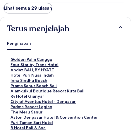
Lihat semua 29 ulasan
Terus menjelajah
Penginapan
T
Golden Palm Canggu
a
T
Four Star by Trans Hotel
u
a
T
Andaz BALI, BY HYATT
t
u
a
T
Hotel Puri Nusa Indah
a
t
u
a
T
Inna Sindhu Beach
n
a
t
u
a
T
Prama Sanur Beach Bali
S
n
a
t
u
a
T
Alamkulkul Boutique Resort Kuta Bali
t
S
n
a
t
u
a
T
Rv Hotel Gianyar
a
t
S
n
a
t
u
a
T
City of Aventus Hotel - Denpasar
n
a
t
S
n
a
t
u
a
T
Padma Resort Legian
d
n
a
t
S
n
a
t
u
a
T
The Meru Sanur
a
d
n
a
t
S
n
a
t
u
a
T
Aston Denpasar Hotel & Convention Center
r
a
d
n
a
t
S
n
a
t
u
a
T
Puri Taman Sari Hotel
u
r
a
d
n
a
t
S
n
a
t
u
a
T
B Hotel Bali & Spa