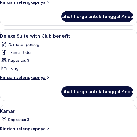
Rincian
Rincian selengkapnya
benefit
lebih
lanjut
Lihat harga untuk tanggal Anda
untuk
Executive
Suite
Lihat
Deluxe Suite with Club benefit | Sepra
5
with
Deluxe Suite with Club benefit
semua
Club
76 meter persegi
benefit
foto
1 kamar tidur
untuk
Deluxe
Kapasitas 3
Suite
1 king
with
Rincian
Rincian selengkapnya
Club
lebih
benefit
lanjut
Lihat harga untuk tanggal Anda
untuk
Deluxe
Suite
Lihat
Spa | Ruang perawatan pasangan, sau
5
with
Kamar
semua
Club
Kapasitas 3
benefit
foto
untuk
Rincian
Rincian selengkapnya
lebih
Kamar