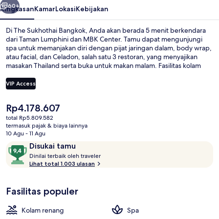
60+
Ringkasan
Kamar
Lokasi
Kebijakan
Di The Sukhothai Bangkok, Anda akan berada 5 menit berkendara
dari Taman Lumphini dan MBK Center. Tamu dapat mengunjungi
spa untuk memanjakan diri dengan pijat jaringan dalam, body wrap,
atau facial, dan Celadon, salah satu 3 restoran, yang menyajikan
masakan Thailand serta buka untuk makan malam. Fasilitas kolam
renang outdoor, bar tepi kolam renang, dan pusat kebugaran
adalah keunggulan lain di hotel mewah ini. . Para traveler menyukai
VIP Access
kolam renang dan staf. Transportasi umum berada tidak jauh:
Stasiun Lumpini berjarak 12 menit dan Stasiun Lumphini berjarak 12
Harga
Rp4.178.607
menit.
Ruang perawatan pasangan, sauna, h
saat
total Rp5.809.582
ini
termasuk pajak & biaya lainnya
Rp4.178.607
10 Agu - 11 Agu
Ulasan
9,4
Disukai tamu
D
dari
Dinilai terbaik oleh traveler
i
Lihat total 1.003 ulasan
10,
n
Disukai
i
tamu
Fasilitas populer
l
a
i
Kolam renang
Spa