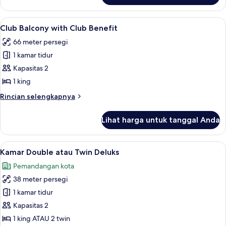
Club
Room
Lihat
Seprai premium, minibar, brankas, dan
6
with
Club Balcony with Club Benefit
semua
Club
66 meter persegi
Benefit
foto
1 kamar tidur
untuk
Club
Kapasitas 2
Balcony
1 king
with
Rincian
Rincian selengkapnya
Club
lebih
Benefit
lanjut
Lihat harga untuk tanggal Anda
untuk
Club
Balcony
Lihat
Pemandangan halaman
5
with
Kamar Double atau Twin Deluks
semua
Club
Pemandangan kota
Benefit
foto
38 meter persegi
untuk
Kamar
1 kamar tidur
Double
Kapasitas 2
atau
1 king ATAU 2 twin