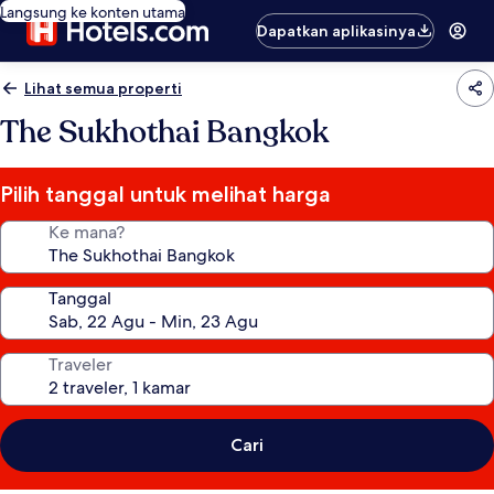
Langsung ke konten utama
Dapatkan aplikasinya
Lihat semua properti
The Sukhothai Bangkok
Pilih tanggal untuk melihat harga
Ke mana?
Tanggal
Traveler
Cari