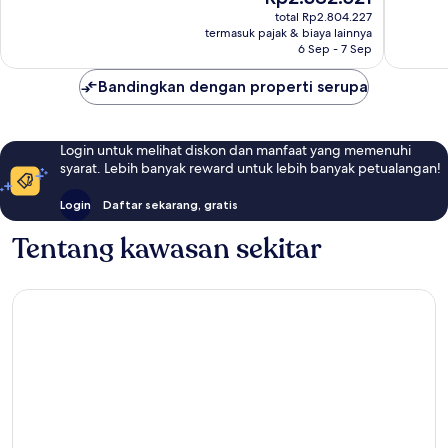
3.001
469
sekarang
total Rp2.804.227
ulasan
ulasan
Rp2.382.521
termasuk pajak & biaya lainnya
6 Sep - 7 Sep
Bandingkan dengan properti serupa
Login untuk melihat diskon dan manfaat yang memenuhi
syarat. Lebih banyak reward untuk lebih banyak petualangan!
Login
Daftar sekarang, gratis
Tentang kawasan sekitar