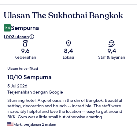
Ulasan The Sukhothai Bangkok
Ulasan
Sempurna
9,4
1.003 ulasan
9,6
8,4
9,4
Kebersihan
Lokasi
Staf & layanan
Ulasan
Ulasan terverifikasi
10/10 Sempurna
5 Jul 2026
Terjemahkan dengan Google
Stunning hotel. A quiet oasis in the din of Bangkok. Beautiful
setting, decoration and brunch -- incredible. The staff were
incredibly helpful and love the location -- easy to get around
BKK. Gym was a little small but otherwise amazing
Mark, perjalanan 2 malam