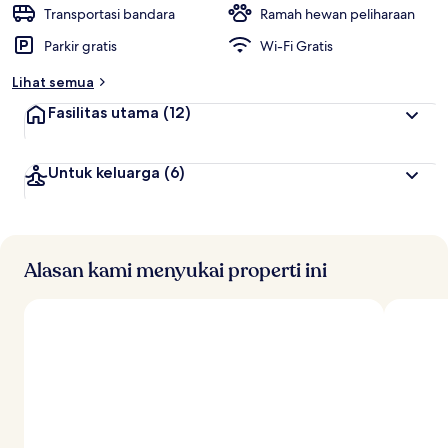
t
Transportasi bandara
Ramah hewan peliharaan
e
Parkir gratis
Wi-Fi Gratis
r
b
Lihat semua
a
i
Fasilitas utama
(12)
k
o
Untuk keluarga
(6)
l
e
h
t
r
Alasan kami menyukai properti ini
a
v
e
l
e
r