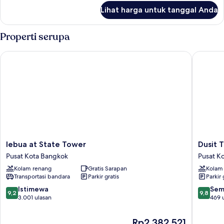
lanjut
Lihat harga untuk tanggal Anda
untuk
Kamar
Properti serupa
lebua at State Tower
Dusit Th
lebua
Dusit
lebua at State Tower
Dusit 
at
Thani
Pusat Kota Bangkok
Pusat K
State
Bangko
Kolam renang
Gratis Sarapan
Kolam
Tower
Pusat
Transportasi bandara
Parkir gratis
Parkir 
Pusat
Kota
Kota
Bangko
9.2
9.8
Istimewa
Sem
9,2
9,8
Bangkok
dari
dari
3.001 ulasan
469 
10,
10,
Istimewa,
Sempur
Harga
Rp2.382.521