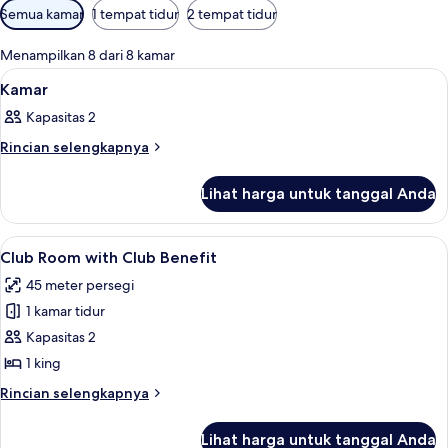
Filter
Semua kamar
1 tempat tidur
2 tempat tidur
tersedia
untuk
Menampilkan 8 dari 8 kamar
kamar
Lihat
Seprai premium, minibar, brankas, dan
5
Kamar
semua
Kapasitas 2
foto
untuk
Rincian
Rincian selengkapnya
lebih
Kamar
lanjut
Lihat harga untuk tanggal Anda
untuk
Kamar
Lihat
Seprai premium, minibar, brankas, dan
7
Club Room with Club Benefit
semua
45 meter persegi
foto
1 kamar tidur
untuk
Club
Kapasitas 2
Room
1 king
with
Rincian
Rincian selengkapnya
Club
lebih
Benefit
lanjut
Lihat harga untuk tanggal Anda
untuk