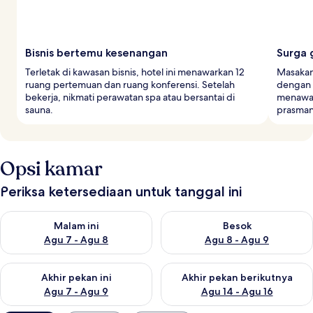
Bisnis bertemu kesenangan
Surga 
Terletak di kawasan bisnis, hotel ini menawarkan 12
Masakan
ruang pertemuan dan ruang konferensi. Setelah
dengan 
bekerja, nikmati perawatan spa atau bersantai di
menawar
sauna.
prasmana
Opsi kamar
Periksa ketersediaan untuk tanggal ini
Periksa ketersediaan untuk malam ini Agu 7 - Agu 8
Periksa ketersediaan untuk be
Malam ini
Besok
Agu 7 - Agu 8
Agu 8 - Agu 9
Periksa ketersediaan untuk akhir pekan ini Agu 7 - Agu 9
Periksa ketersediaan untuk ak
Akhir pekan ini
Akhir pekan berikutnya
Agu 7 - Agu 9
Agu 14 - Agu 16