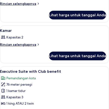
Twin
Rincian
Rincian selengkapnya
Deluks
lebih
lanjut
Lihat harga untuk tanggal Anda
untuk
Kamar
Double
Lihat
Seprai premium, minibar, brankas, dan
5
atau
Kamar
semua
Twin
Kapasitas 2
Deluks
foto
untuk
Rincian
Rincian selengkapnya
lebih
Kamar
lanjut
Lihat harga untuk tanggal Anda
untuk
Kamar
Lihat
Executive Suite with Club benefit | 
5
Executive Suite with Club benefit
semua
Pemandangan kota
foto
76 meter persegi
untuk
Executive
1 kamar tidur
Suite
Kapasitas 3
with
1 king ATAU 2 twin
Club