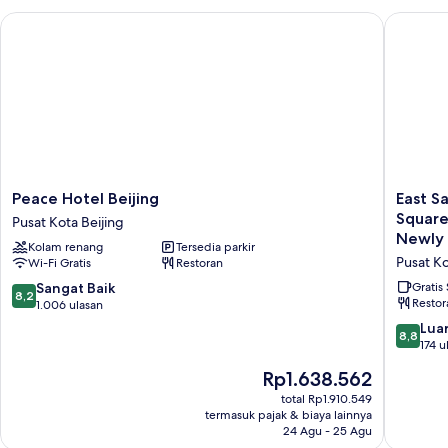
Peace Hotel Beijing
East Sac
Peace
East
Peace Hotel Beijing
East S
Hotel
Sacred
Square
Pusat Kota Beijing
Beijing
Hotel-
Newly 
Kolam renang
Tersedia parkir
Pusat
near
Pusat Ko
Wi-Fi Gratis
Restoran
Kota
Beijing
Beijing
Tianan
8.2
Sangat Baik
Gratis
8,2
Square,
Restor
dari
1.006 ulasan
Forbidd
10,
8.8
Luar
8,8
City,Wan
Sangat
dari
174 u
Street-
Baik,
10,
Harga
Rp1.638.562
Newly
1.006
Luar
sekarang
renovat
ulasan
Biasa,
total Rp1.910.549
Rp1.638.562
hotel
termasuk pajak & biaya lainnya
174
Pusat
24 Agu - 25 Agu
ulasan