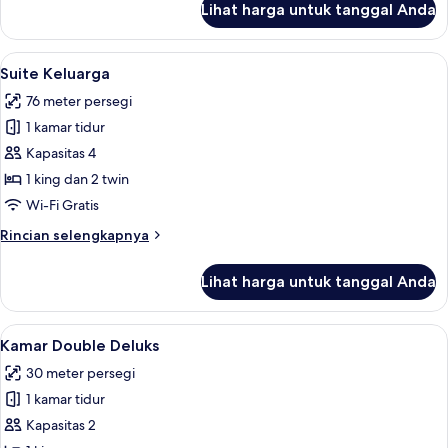
Lihat harga untuk tanggal Anda
untuk
Kamar
Keluarga
Lihat
Suite Keluarga | Seprai premium, seli
4
Suite Keluarga
semua
76 meter persegi
foto
1 kamar tidur
untuk
Suite
Kapasitas 4
Keluarga
1 king dan 2 twin
Wi-Fi Gratis
Rincian
Rincian selengkapnya
lebih
lanjut
Lihat harga untuk tanggal Anda
untuk
Suite
Keluarga
Lihat
Kamar Double Deluks | Seprai premium,
6
Kamar Double Deluks
semua
30 meter persegi
foto
1 kamar tidur
untuk
Kamar
Kapasitas 2