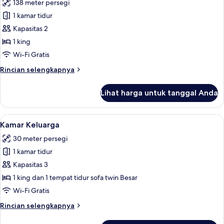
King
138 meter persegi
untuk
Suite
1 kamar tidur
Royal,
Kapasitas 2
1
1 king
Tempat
Wi-Fi Gratis
Tidur
Rincian
Rincian selengkapnya
King
lebih
lanjut
Lihat harga untuk tanggal Anda
untuk
Suite
Royal,
Lihat
Kamar Keluarga | Seprai premium, seli
4
1
Kamar Keluarga
semua
Tempat
30 meter persegi
Tidur
foto
King
1 kamar tidur
untuk
Kamar
Kapasitas 3
Keluarga
1 king dan 1 tempat tidur sofa twin Besar
Wi-Fi Gratis
Rincian
Rincian selengkapnya
lebih
lanjut