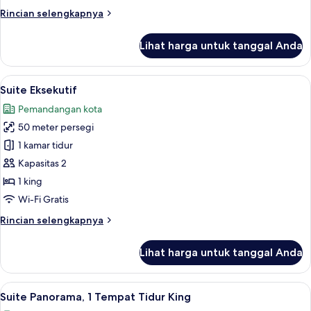
Rincian
Rincian selengkapnya
lebih
lanjut
Lihat harga untuk tanggal Anda
untuk
Suite
Bisnis
Lihat
Seprai premium, selimut bulu angsa, m
5
Suite Eksekutif
semua
Pemandangan kota
foto
50 meter persegi
untuk
Suite
1 kamar tidur
Eksekutif
Kapasitas 2
1 king
Wi-Fi Gratis
Rincian
Rincian selengkapnya
lebih
lanjut
Lihat harga untuk tanggal Anda
untuk
Suite
Eksekutif
Lihat
Seprai premium, selimut bulu angsa, m
4
Suite Panorama, 1 Tempat Tidur King
semua