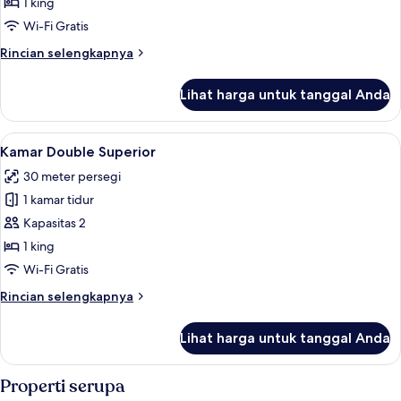
Double
1 king
Deluks
Wi-Fi Gratis
Rincian
Rincian selengkapnya
lebih
lanjut
Lihat harga untuk tanggal Anda
untuk
Kamar
Double
Lihat
Kamar Double Superior | Seprai premiu
6
Deluks
Kamar Double Superior
semua
30 meter persegi
foto
1 kamar tidur
untuk
Kamar
Kapasitas 2
Double
1 king
Superior
Wi-Fi Gratis
Rincian
Rincian selengkapnya
lebih
lanjut
Lihat harga untuk tanggal Anda
untuk
Kamar
Double
Properti serupa
Superior