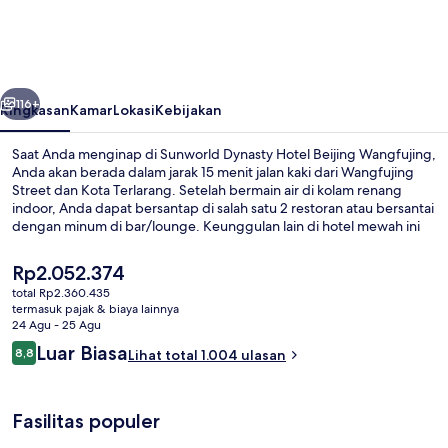
Hotel
Beijing
Wangfujing
belumnya
Berikutnya
116+
Ringkasan
Kamar
Lokasi
Kebijakan
Saat Anda menginap di Sunworld Dynasty Hotel Beijing Wangfujing,
Anda akan berada dalam jarak 15 menit jalan kaki dari Wangfujing
Street dan Kota Terlarang. Setelah bermain air di kolam renang
indoor, Anda dapat bersantap di salah satu 2 restoran atau bersantai
dengan minum di bar/lounge. Keunggulan lain di hotel mewah ini
meliputi klub kesehatan dan pusat kebugaran. Para traveler
memberikan ulasan yang baik tentang staf dan kawasan
Harga
Rp2.052.374
perbelanjaan. Properti ini berada dekat dengan transportasi umum:
saat
total Rp2.360.435
Stasiun Dengshikou berjarak 5 menit dan Stasiun Dongsi berjarak 7
ini
termasuk pajak & biaya lainnya
menit.
Restoran
Rp2.052.374
24 Agu - 25 Agu
Ulasan
Luar Biasa
8,8
Lihat total 1.004 ulasan
8,8 dari 10
Fasilitas populer