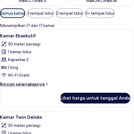
Filter
Semua kamar
1 tempat tidur
2 tempat tidur
3+ tempat tidur
tersedia
untuk
Menampilkan 17 dari 17 kamar
kamar
Lihat
Kamar Eksekutif | Seprai premium, sel
6
Kamar Eksekutif
semua
30 meter persegi
foto
1 kamar tidur
untuk
Kamar
Kapasitas 2
Eksekutif
1 king
Wi-Fi Gratis
Rincian
Rincian selengkapnya
lebih
lanjut
Lihat harga untuk tanggal Anda
untuk
Kamar
Eksekutif
Lihat
Seprai premium, selimut bulu angsa, m
6
Kamar Twin Deluks
semua
30 meter persegi
foto
1 kamar tidur