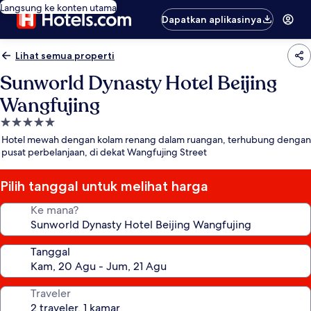
Langsung ke konten utama
Dapatkan aplikasinya
Lihat semua properti
Sunworld Dynasty Hotel Beijing
Wangfujing
Properti
bintang
Hotel mewah dengan kolam renang dalam ruangan, terhubung dengan
5.0
pusat perbelanjaan, di dekat Wangfujing Street
Pilih tanggal untuk melihat harga
Ke mana?
Tanggal
Traveler