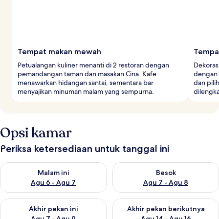
Tempat makan mewah
Tempa
Petualangan kuliner menanti di 2 restoran dengan
Dekoras
pemandangan taman dan masakan Cina. Kafe
dengan 
menawarkan hidangan santai, sementara bar
dan pili
menyajikan minuman malam yang sempurna.
dilengk
Opsi kamar
Periksa ketersediaan untuk tanggal ini
Periksa ketersediaan untuk malam ini Agu 6 - Agu 7
Periksa ketersediaan untuk be
Malam ini
Besok
Agu 6 - Agu 7
Agu 7 - Agu 8
Periksa ketersediaan untuk akhir pekan ini Agu 7 - Agu 9
Periksa ketersediaan untuk ak
Akhir pekan ini
Akhir pekan berikutnya
Agu 7 - Agu 9
Agu 14 - Agu 16