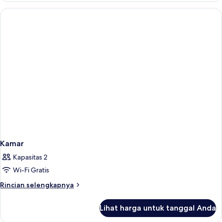
Kamar
Kapasitas 2
Wi-Fi Gratis
Rincian
Rincian selengkapnya
lebih
lanjut
Lihat harga untuk tanggal Anda
untuk
Kamar