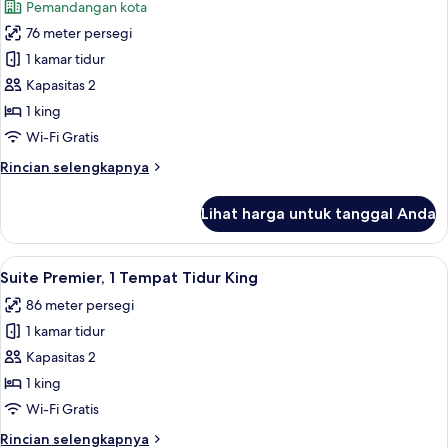
Pemandangan kota
foto
76 meter persegi
untuk
Suite
1 kamar tidur
Panorama,
Kapasitas 2
1
1 king
Tempat
Wi-Fi Gratis
Tidur
Rincian
Rincian selengkapnya
King
lebih
lanjut
Lihat harga untuk tanggal Anda
untuk
Suite
Panorama,
Lihat
Suite Premier, 1 Tempat Tidur King | A
5
1
Suite Premier, 1 Tempat Tidur King
semua
Tempat
86 meter persegi
Tidur
foto
King
1 kamar tidur
untuk
Suite
Kapasitas 2
Premier,
1 king
1
Wi-Fi Gratis
Tempat
Rincian
Rincian selengkapnya