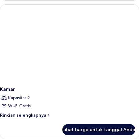
Kamar
Kapasitas 2
Wi-Fi Gratis
Rincian
Rincian selengkapnya
lebih
lanjut
Lihat harga untuk tanggal Anda
untuk
Kamar