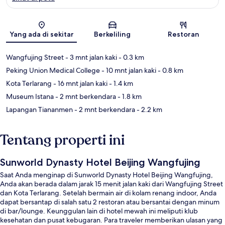
Peta
Yang ada di sekitar
Berkeliling
Restoran
Wangfujing Street
- 3 mnt jalan kaki
- 0.3 km
Peking Union Medical College
- 10 mnt jalan kaki
- 0.8 km
Kota Terlarang
- 16 mnt jalan kaki
- 1.4 km
Museum Istana
- 2 mnt berkendara
- 1.8 km
Lapangan Tiananmen
- 2 mnt berkendara
- 2.2 km
Tentang properti ini
Sunworld Dynasty Hotel Beijing Wangfujing
Saat Anda menginap di Sunworld Dynasty Hotel Beijing Wangfujing,
Anda akan berada dalam jarak 15 menit jalan kaki dari Wangfujing Street
dan Kota Terlarang. Setelah bermain air di kolam renang indoor, Anda
dapat bersantap di salah satu 2 restoran atau bersantai dengan minum
di bar/lounge. Keunggulan lain di hotel mewah ini meliputi klub
kesehatan dan pusat kebugaran. Para traveler memberikan ulasan yang