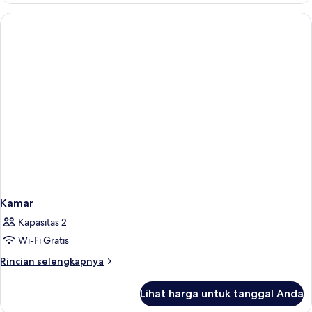
Twin
Superior
Kamar
Kapasitas 2
Wi-Fi Gratis
Rincian
Rincian selengkapnya
lebih
lanjut
Lihat harga untuk tanggal Anda
untuk
Kamar