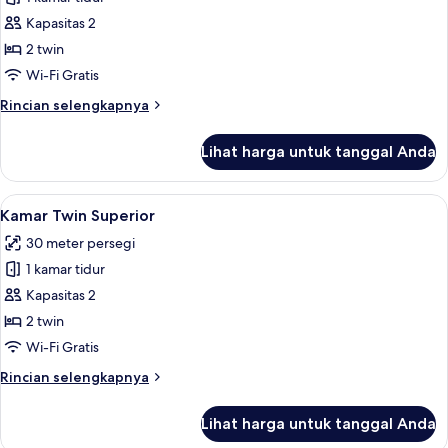
untuk
Kamar
Kapasitas 2
Twin
2 twin
Deluks
Wi-Fi Gratis
Rincian
Rincian selengkapnya
lebih
lanjut
Lihat harga untuk tanggal Anda
untuk
Kamar
Twin
Lihat
Seprai premium, selimut bulu angsa, m
5
Deluks
Kamar Twin Superior
semua
30 meter persegi
foto
1 kamar tidur
untuk
Kamar
Kapasitas 2
Twin
2 twin
Superior
Wi-Fi Gratis
Rincian
Rincian selengkapnya
lebih
lanjut
Lihat harga untuk tanggal Anda
untuk
Kamar