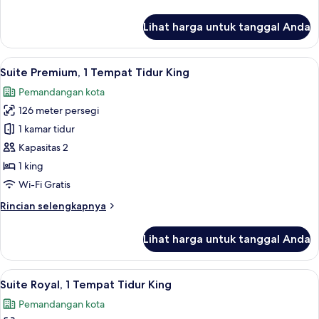
Tidur
lebih
King
lanjut
Lihat harga untuk tanggal Anda
untuk
Suite
Premier,
Lihat
Televisi LCD 43-inci dengan saluran TV
8
1
Suite Premium, 1 Tempat Tidur King
semua
Tempat
Pemandangan kota
Tidur
foto
King
126 meter persegi
untuk
Suite
1 kamar tidur
Premium,
Kapasitas 2
1
1 king
Tempat
Wi-Fi Gratis
Tidur
Rincian
Rincian selengkapnya
King
lebih
lanjut
Lihat harga untuk tanggal Anda
untuk
Suite
Premium,
Lihat
Suite Royal, 1 Tempat Tidur King | Are
9
1
Suite Royal, 1 Tempat Tidur King
semua
Tempat
Pemandangan kota
Tidur
foto