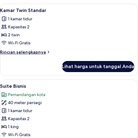
Lihat
Seprai premium, selimut bulu angsa, m
4
Kamar Twin Standar
semua
1 kamar tidur
foto
Kapasitas 2
untuk
Kamar
2 twin
Twin
Wi-Fi Gratis
Standar
Rincian
Rincian selengkapnya
lebih
lanjut
Lihat harga untuk tanggal Anda
untuk
Kamar
Twin
Lihat
Suite Bisnis | Seprai premium, selimut
5
Standar
Suite Bisnis
semua
Pemandangan kota
foto
40 meter persegi
untuk
Suite
1 kamar tidur
Bisnis
Kapasitas 2
1 king
Wi-Fi Gratis