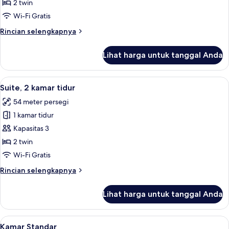
2
2 twin
kamar
Wi-Fi Gratis
tidur,
Rincian
Rincian selengkapnya
sudut
lebih
lanjut
Lihat harga untuk tanggal Anda
untuk
Suite,
2
Lihat
Suite, 2 kamar tidur | Seprai premium,
6
kamar
Suite, 2 kamar tidur
semua
tidur,
54 meter persegi
sudut
foto
1 kamar tidur
untuk
Suite,
Kapasitas 3
2
2 twin
kamar
Wi-Fi Gratis
tidur
Rincian
Rincian selengkapnya
lebih
lanjut
Lihat harga untuk tanggal Anda
untuk
Suite,
2
Lihat
Seprai premium, selimut bulu angsa, b
5
kamar
Kamar Standar