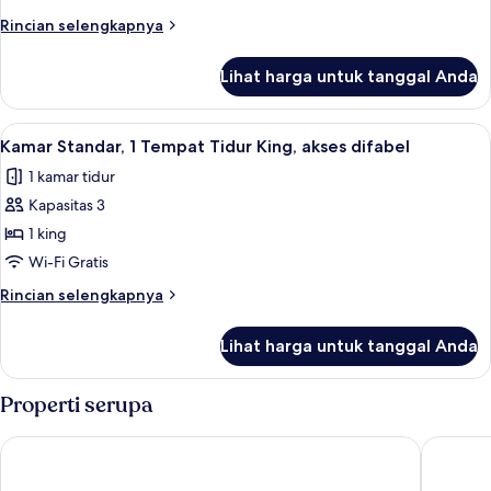
1
Rincian
Rincian selengkapnya
Tempat
lebih
Tidur
lanjut
Lihat harga untuk tanggal Anda
untuk
King
Kamar
(Super
Premium,
Lihat
Kamar Standar, 1 Tempat Tidur King, ak
King)
6
1
Kamar Standar, 1 Tempat Tidur King, akses difabel
semua
Tempat
1 kamar tidur
Tidur
foto
King
Kapasitas 3
untuk
(Super
Kamar
1 king
King)
Standar,
Wi-Fi Gratis
1
Rincian
Rincian selengkapnya
Tempat
lebih
Tidur
lanjut
Lihat harga untuk tanggal Anda
untuk
King,
Kamar
akses
Standar,
Properti serupa
difabel
1
Tempat
Grande Centre Point Ratchadamri
Grande C
Tidur
King,
akses