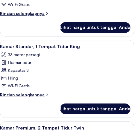
1
Wi-Fi Gratis
Tempat
Rincian
Rincian selengkapnya
Tidur
lebih
King
lanjut
Lihat harga untuk tanggal Anda
untuk
Kamar
Premium,
Lihat
Seprai premium, selimut bulu angsa, b
5
1
Kamar Standar, 1 Tempat Tidur King
semua
Tempat
33 meter persegi
Tidur
foto
King
1 kamar tidur
untuk
Kamar
Kapasitas 3
Standar,
1 king
1
Wi-Fi Gratis
Tempat
Rincian
Rincian selengkapnya
Tidur
lebih
King
lanjut
Lihat harga untuk tanggal Anda
untuk
Kamar
Standar,
Lihat
Seprai premium, selimut bulu angsa, b
4
1
Kamar Premium, 2 Tempat Tidur Twin
semua
Tempat