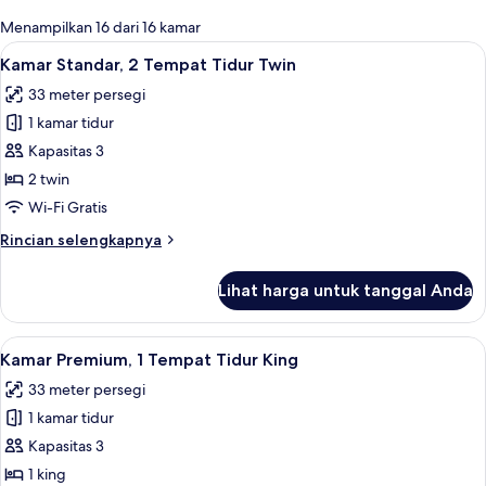
untuk
Menampilkan 16 dari 16 kamar
kamar
Lihat
Seprai premium, selimut bulu angsa, b
4
Kamar Standar, 2 Tempat Tidur Twin
semua
33 meter persegi
foto
1 kamar tidur
untuk
Kamar
Kapasitas 3
Standar,
2 twin
2
Wi-Fi Gratis
Tempat
Rincian
Rincian selengkapnya
Tidur
lebih
Twin
lanjut
Lihat harga untuk tanggal Anda
untuk
Kamar
Standar,
Lihat
Seprai premium, selimut bulu angsa, b
6
2
Kamar Premium, 1 Tempat Tidur King
semua
Tempat
33 meter persegi
Tidur
foto
Twin
1 kamar tidur
untuk
Kamar
Kapasitas 3
Premium,
1 king