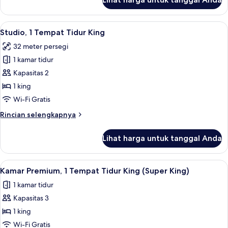
untuk
Studio,
1
Lihat
Studio, 1 Tempat Tidur King | Seprai p
5
kamar
Studio, 1 Tempat Tidur King
semua
tidur
32 meter persegi
(Urban)
foto
1 kamar tidur
untuk
Studio,
Kapasitas 2
1
1 king
Tempat
Wi-Fi Gratis
Tidur
Rincian
Rincian selengkapnya
King
lebih
lanjut
Lihat harga untuk tanggal Anda
untuk
Studio,
1
Lihat
Kamar Premium, 1 Tempat Tidur King (S
5
Tempat
Kamar Premium, 1 Tempat Tidur King (Super King)
semua
Tidur
1 kamar tidur
King
foto
Kapasitas 3
untuk
Kamar
1 king
Premium,
Wi-Fi Gratis