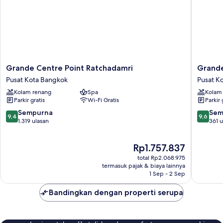
difabel
Grande
Grande
Grande Centre Point Ratchadamri
Grande
Centre
Centre
Pusat Kota Bangkok
Pusat K
Point
Point
Kolam renang
Spa
Kolam
Ratchadamri
Prestige
Parkir gratis
Wi-Fi Gratis
Parkir 
Pusat
Bangko
Kota
Pusat
9.4
9.6
Sempurna
Sem
9,4
9,6
Bangkok
Kota
dari
dari
1.319 ulasan
361 u
Bangko
10,
10,
Sempurna,
Sempur
Harga
Rp1.757.837
1.319
361
sekarang
ulasan
ulasan
total Rp2.068.975
Rp1.757.837
termasuk pajak & biaya lainnya
1 Sep - 2 Sep
Bandingkan dengan properti serupa