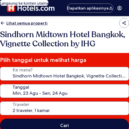
Langsung ke konten utama
Dapatkan aplikasinya
Lihat semua properti
Sindhorn Midtown Hotel Bangkok,
Vignette Collection by IHG
Pilih tanggal untuk melihat harga
Ke mana?
Tanggal
Traveler
Cari