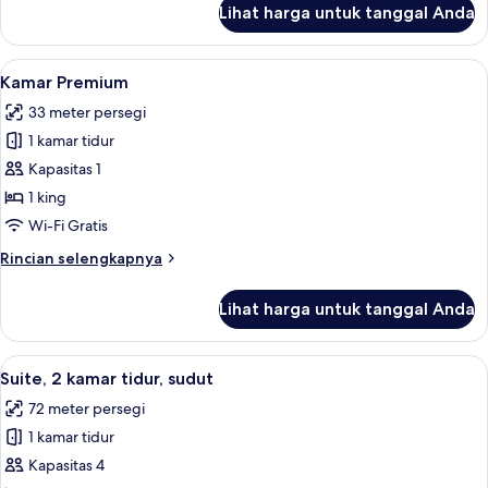
Lihat harga untuk tanggal Anda
untuk
Suite,
1
Lihat
Seprai premium, selimut bulu angsa, b
5
kamar
Kamar Premium
semua
tidur
33 meter persegi
foto
1 kamar tidur
untuk
Kamar
Kapasitas 1
Premium
1 king
Wi-Fi Gratis
Rincian
Rincian selengkapnya
lebih
lanjut
Lihat harga untuk tanggal Anda
untuk
Kamar
Premium
Lihat
Suite, 2 kamar tidur, sudut | Seprai p
11
Suite, 2 kamar tidur, sudut
semua
72 meter persegi
foto
1 kamar tidur
untuk
Suite,
Kapasitas 4