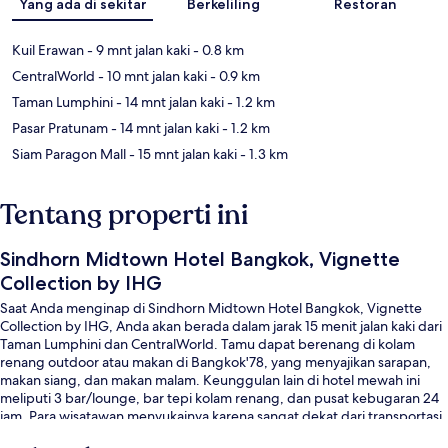
Yang ada di sekitar
Berkeliling
Restoran
Kuil Erawan
- 9 mnt jalan kaki
- 0.8 km
CentralWorld
- 10 mnt jalan kaki
- 0.9 km
Taman Lumphini
- 14 mnt jalan kaki
- 1.2 km
Pasar Pratunam
- 14 mnt jalan kaki
- 1.2 km
Siam Paragon Mall
- 15 mnt jalan kaki
- 1.3 km
Tentang properti ini
Sindhorn Midtown Hotel Bangkok, Vignette
Collection by IHG
Saat Anda menginap di Sindhorn Midtown Hotel Bangkok, Vignette
Collection by IHG, Anda akan berada dalam jarak 15 menit jalan kaki dari
Taman Lumphini dan CentralWorld. Tamu dapat berenang di kolam
renang outdoor atau makan di Bangkok'78, yang menyajikan sarapan,
makan siang, dan makan malam. Keunggulan lain di hotel mewah ini
meliputi 3 bar/lounge, bar tepi kolam renang, dan pusat kebugaran 24
jam. Para wisatawan menyukainya karena sangat dekat dari transportasi
umum: Stasiun BTS Chit Loms hanya 5 menit dan Stasiun BTS