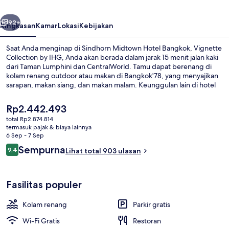
Vignette
belumnya
Berikutnya
Collection
92+
Ringkasan
Kamar
Lokasi
Kebijakan
by
Saat Anda menginap di Sindhorn Midtown Hotel Bangkok, Vignette
IHG
Collection by IHG, Anda akan berada dalam jarak 15 menit jalan kaki
dari Taman Lumphini dan CentralWorld. Tamu dapat berenang di
kolam renang outdoor atau makan di Bangkok'78, yang menyajikan
sarapan, makan siang, dan makan malam. Keunggulan lain di hotel
mewah ini meliputi 3 bar/lounge, bar tepi kolam renang, dan pusat
kebugaran 24 jam. Para wisatawan menyukainya karena sangat
Harga
Rp2.442.493
dekat dari transportasi umum: Stasiun BTS Chit Loms hanya 5 menit
saat
total Rp2.874.814
dan Stasiun BTS Ratchadamri hanya 10 menit.
ini
termasuk pajak & biaya lainnya
Eksterior
Rp2.442.493
6 Sep - 7 Sep
Ulasan
Sempurna
9,4
Lihat total 903 ulasan
9,4 dari 10
Fasilitas populer
Kolam renang
Parkir gratis
Wi-Fi Gratis
Restoran