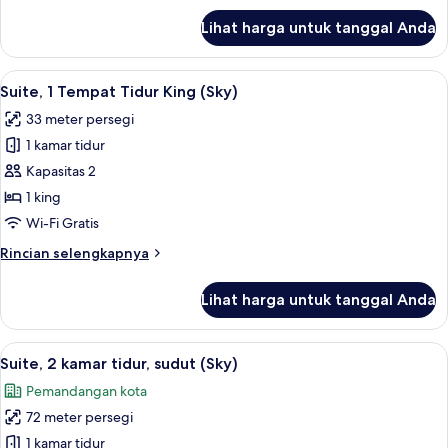
lanjut
Lihat harga untuk tanggal Anda
untuk
Suite,
1
Lihat
Suite, 1 Tempat Tidur King (Sky) | Sep
5
kamar
Suite, 1 Tempat Tidur King (Sky)
semua
tidur
33 meter persegi
(Sky)
foto
1 kamar tidur
untuk
Suite,
Kapasitas 2
1
1 king
Tempat
Wi-Fi Gratis
Tidur
Rincian
Rincian selengkapnya
King
lebih
(Sky)
lanjut
Lihat harga untuk tanggal Anda
untuk
Suite,
1
Lihat
Suite, 2 kamar tidur, sudut (Sky) | Se
9
Tempat
Suite, 2 kamar tidur, sudut (Sky)
semua
Tidur
Pemandangan kota
King
foto
(Sky)
72 meter persegi
untuk
Suite,
1 kamar tidur