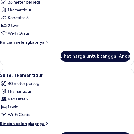
33 meter persegi
Tidur
foto
King
1 kamar tidur
untuk
Kamar
Kapasitas 3
Premium,
2 twin
2
Wi-Fi Gratis
Tempat
Rincian
Rincian selengkapnya
Tidur
lebih
Twin
lanjut
Lihat harga untuk tanggal Anda
untuk
Kamar
Premium,
Lihat
Suite, 1 kamar tidur | Seprai premium,
5
2
Suite, 1 kamar tidur
semua
Tempat
40 meter persegi
Tidur
foto
Twin
1 kamar tidur
untuk
Suite,
Kapasitas 2
1
1 twin
kamar
Wi-Fi Gratis
tidur
Rincian
Rincian selengkapnya
lebih
lanjut