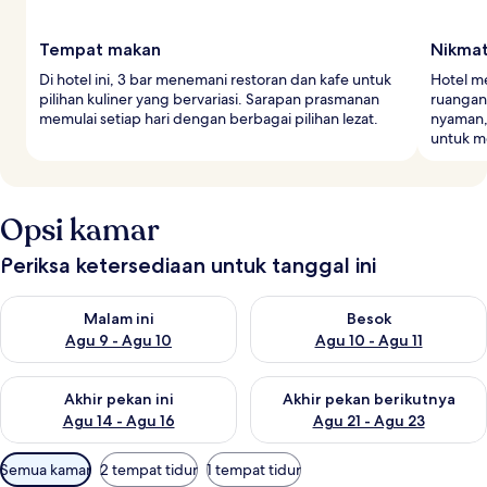
Tempat makan
Nikma
Di hotel ini, 3 bar menemani restoran dan kafe untuk
Hotel m
pilihan kuliner yang bervariasi. Sarapan prasmanan
ruangan
memulai setiap hari dengan berbagai pilihan lezat.
nyaman,
untuk m
Opsi kamar
Periksa ketersediaan untuk tanggal ini
Periksa ketersediaan untuk malam ini Agu 9 - Agu 10
Periksa ketersediaan untuk be
Malam ini
Besok
Agu 9 - Agu 10
Agu 10 - Agu 11
Periksa ketersediaan untuk akhir pekan ini Agu 14 - Agu 16
Periksa ketersediaan untuk ak
Akhir pekan ini
Akhir pekan berikutnya
Agu 14 - Agu 16
Agu 21 - Agu 23
Filter
Semua kamar
2 tempat tidur
1 tempat tidur
tersedia