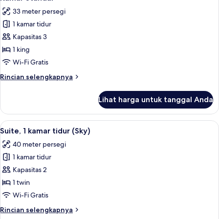
semua
tidur
33 meter persegi
foto
1 kamar tidur
untuk
Kamar
Kapasitas 3
Standar
1 king
Wi-Fi Gratis
Rincian
Rincian selengkapnya
lebih
lanjut
Lihat harga untuk tanggal Anda
untuk
Kamar
Standar
Lihat
Suite, 1 kamar tidur (Sky) | Seprai pr
5
Suite, 1 kamar tidur (Sky)
semua
40 meter persegi
foto
1 kamar tidur
untuk
Suite,
Kapasitas 2
1
1 twin
kamar
Wi-Fi Gratis
tidur
Rincian
Rincian selengkapnya
(Sky)
lebih