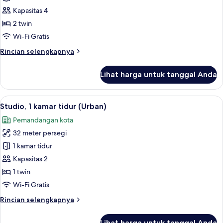
2
Kapasitas 4
kamar
2 twin
tidur,
Wi-Fi Gratis
sudut
Rincian
Rincian selengkapnya
(Sky)
lebih
lanjut
Lihat harga untuk tanggal Anda
untuk
Suite,
2
Lihat
Studio, 1 kamar tidur (Urban) | Seprai
6
kamar
Studio, 1 kamar tidur (Urban)
semua
tidur,
Pemandangan kota
sudut
foto
(Sky)
32 meter persegi
untuk
Studio,
1 kamar tidur
1
Kapasitas 2
kamar
1 twin
tidur
Wi-Fi Gratis
(Urban)
Rincian
Rincian selengkapnya
lebih
lanjut
Lihat harga untuk tanggal Anda