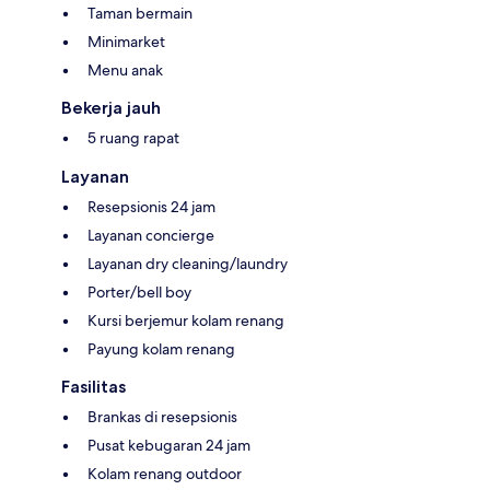
Taman bermain
Minimarket
Menu anak
Bekerja jauh
5 ruang rapat
Layanan
Resepsionis 24 jam
Layanan concierge
Layanan dry cleaning/laundry
Porter/bell boy
Kursi berjemur kolam renang
Payung kolam renang
Fasilitas
Brankas di resepsionis
Pusat kebugaran 24 jam
Kolam renang outdoor