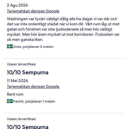
2 Agu 2026
Terjemahkan dengan Google
Städningen var tyvärr väldigt dålig alla tre dagar vi var där och
det var inte ordentligt städat när vi kom dit. Vårt rum låg ut mot
gatan och fönstren var inte ljudisolerade så man hör väldigt
mycket. Man hör även mycket ut mot korridoren. Frukosten var
ok men ganska liten.
Linda, perjalanan 3 malam
Ulasan terverifikasi
10/10 Sempurna
11 Mei 2026
Terjemahkan dengan Google
Rent rum
Fredrik, perjalanan 1 malam
Ulasan terverifikasi
10/10 Sempurna