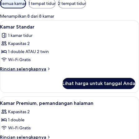
Filter
Semua kamar
1 tempat tidur
2 tempat tidur
tersedia
untuk
Menampilkan 8 dari 8 kamar
kamar
Lihat
Kamar Standar | Seprai antialergi, mej
18
Kamar Standar
semua
1 kamar tidur
foto
Kapasitas 2
untuk
Kamar
1 double ATAU 2 twin
Standar
Wi-Fi Gratis
Rincian
Rincian selengkapnya
lebih
lanjut
Lihat harga untuk tanggal Anda
untuk
Kamar
Standar
Lihat
Kamar Premium, pemandangan halaman |
9
Kamar Premium, pemandangan halaman
semua
Kapasitas 2
foto
1 double
untuk
Kamar
Wi-Fi Gratis
Premium,
Rincian
Rincian selengkapnya