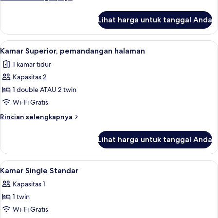
pemandangan
lebih
lanjut
halaman
Lihat harga untuk tanggal Anda
untuk
Kamar
Premium,
Lihat
Seprai antialergi, meja kerja, tirai ke
10
pemandangan
Kamar Superior, pemandangan halaman
semua
halaman
1 kamar tidur
foto
Kapasitas 2
untuk
Kamar
1 double ATAU 2 twin
Superior,
Wi-Fi Gratis
pemandangan
Rincian
Rincian selengkapnya
halaman
lebih
lanjut
Lihat harga untuk tanggal Anda
untuk
Kamar
Superior,
Lihat
Kamar Single Standar | Seprai antialer
8
pemandangan
Kamar Single Standar
semua
halaman
Kapasitas 1
foto
1 twin
untuk
Kamar
Wi-Fi Gratis