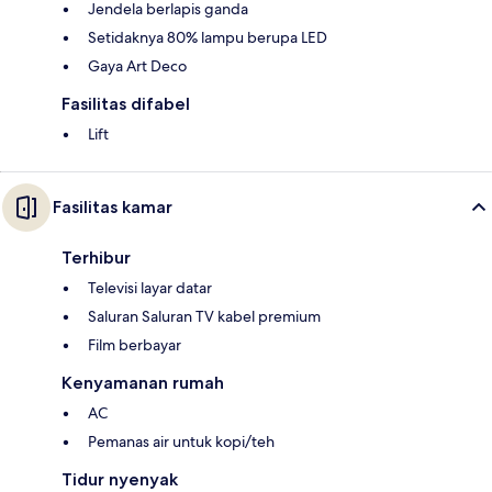
Jendela berlapis ganda
Setidaknya 80% lampu berupa LED
Gaya Art Deco
Fasilitas difabel
Lift
Fasilitas kamar
Terhibur
Televisi layar datar
Saluran Saluran TV kabel premium
Film berbayar
Kenyamanan rumah
AC
Pemanas air untuk kopi/teh
Tidur nyenyak