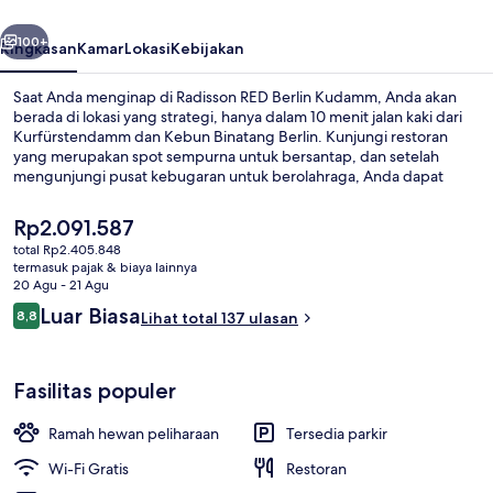
belumnya
Berikutnya
100+
Ringkasan
Kamar
Lokasi
Kebijakan
Saat Anda menginap di Radisson RED Berlin Kudamm, Anda akan
berada di lokasi yang strategi, hanya dalam 10 menit jalan kaki dari
Kurfürstendamm dan Kebun Binatang Berlin. Kunjungi restoran
yang merupakan spot sempurna untuk bersantap, dan setelah
mengunjungi pusat kebugaran untuk berolahraga, Anda dapat
bersantai menikmati minuman di bar/lounge.Destinasi menarik
seperti Potsdamer Platz dan Gerbang Brandenburg juga dapat
Harga
Rp2.091.587
dicapai dengan berkendara singkat dari hotel Gaya Art Deco. Para
saat
total Rp2.405.848
traveler terkesan dengan staf. Properti ini berada dekat dengan
ini
termasuk pajak & biaya lainnya
transportasi umum: U-Bahn Kurfurstendamm berjarak 3 menit dan
Bar (di properti)
Rp2.091.587
20 Agu - 21 Agu
U-Bahn Augsburger Strasse berjarak 6 menit.
Ulasan
Luar Biasa
8,8
Lihat total 137 ulasan
8,8 dari 10
Fasilitas populer
Ramah hewan peliharaan
Tersedia parkir
Wi-Fi Gratis
Restoran