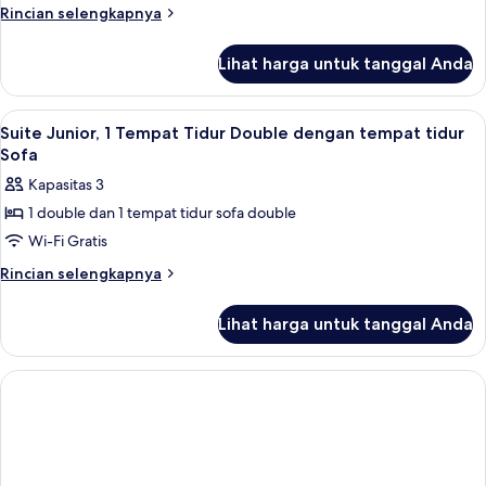
Single
Rincian
Rincian selengkapnya
Standar
lebih
lanjut
Lihat harga untuk tanggal Anda
untuk
Kamar
Single
Lihat
Suite Junior, 1 Tempat Tidur Double de
14
Standar
Suite Junior, 1 Tempat Tidur Double dengan tempat tidur
semua
Sofa
foto
Kapasitas 3
untuk
1 double dan 1 tempat tidur sofa double
Suite
Wi-Fi Gratis
Junior,
1
Rincian
Rincian selengkapnya
lebih
Tempat
lanjut
Tidur
Lihat harga untuk tanggal Anda
untuk
Double
Suite
dengan
Junior,
1
tempat
Tempat
tidur
Tidur
Sofa
Double
dengan