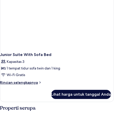
Junior Suite With Sofa Bed
Kapasitas 3
1 tempat tidur sofa twin dan 1 king
Wi-Fi Gratis
Rincian
Rincian selengkapnya
lebih
lanjut
Lihat harga untuk tanggal Anda
untuk
Junior
Suite
Properti serupa
With