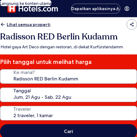
Langsung ke konten utama
Dapatkan aplikasinya
Lihat semua properti
Radisson RED Berlin Kudamm
Hotel gaya Art Deco dengan restoran, di dekat Kurfürstendamm
Pilih tanggal untuk melihat harga
Ke mana?
Tanggal
Traveler
Cari