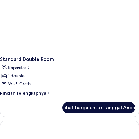
Standard Double Room
Kapasitas 2
1 double
Wi-Fi Gratis
Rincian
Rincian selengkapnya
lebih
lanjut
Lihat harga untuk tanggal Anda
untuk
Standard
Double
Room