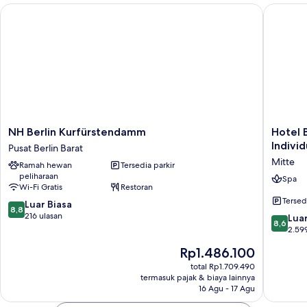
Sofa
NH Berlin Kurfürstendamm
Hotel Ber
Bed
NH
Hotel
NH Berlin Kurfürstendamm
Hotel 
Berlin
Berlin,
Individ
Pusat Berlin Barat
Kurfürstendamm
Berlin,
Mitte
Ramah hewan
Tersedia parkir
Pusat
a
peliharaan
Berlin
membe
Spa
Wi-Fi Gratis
Restoran
Barat
of
Tersed
8.8
Luar Biasa
Radisso
8,8
dari
216 ulasan
Individu
8.6
Luar
8,6
10,
Mitte
dari
2.59
Luar
10,
Harga
Rp1.486.100
Biasa,
Luar
sekarang
216
Biasa,
total Rp1.709.490
Rp1.486.100
ulasan
termasuk pajak & biaya lainnya
2.599
16 Agu - 17 Agu
ulasan