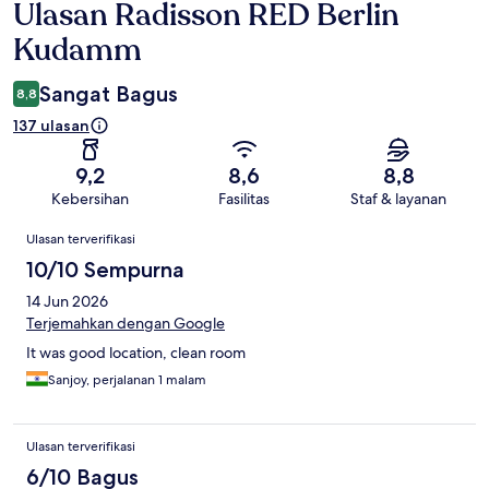
Ulasan Radisson RED Berlin
Ulasan
Kudamm
Sangat Bagus
8,8
137 ulasan
9,2
8,6
8,8
Kebersihan
Fasilitas
Staf & layanan
Ulasan
Ulasan terverifikasi
10/10 Sempurna
14 Jun 2026
Terjemahkan dengan Google
It was good location, clean room
Sanjoy, perjalanan 1 malam
Ulasan terverifikasi
6/10 Bagus