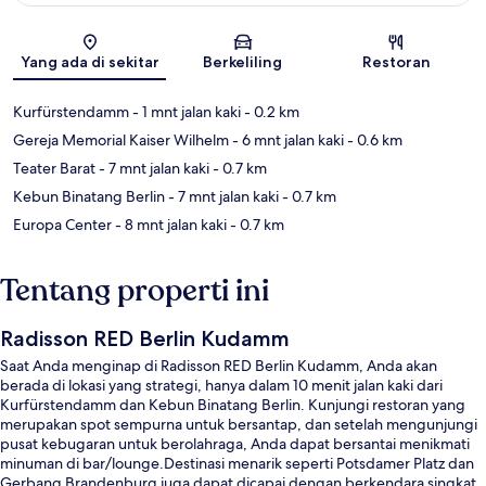
Peta
Yang ada di sekitar
Berkeliling
Restoran
Kurfürstendamm
- 1 mnt jalan kaki
- 0.2 km
Gereja Memorial Kaiser Wilhelm
- 6 mnt jalan kaki
- 0.6 km
Teater Barat
- 7 mnt jalan kaki
- 0.7 km
Kebun Binatang Berlin
- 7 mnt jalan kaki
- 0.7 km
Europa Center
- 8 mnt jalan kaki
- 0.7 km
Tentang properti ini
Radisson RED Berlin Kudamm
Saat Anda menginap di Radisson RED Berlin Kudamm, Anda akan
berada di lokasi yang strategi, hanya dalam 10 menit jalan kaki dari
Kurfürstendamm dan Kebun Binatang Berlin. Kunjungi restoran yang
merupakan spot sempurna untuk bersantap, dan setelah mengunjungi
pusat kebugaran untuk berolahraga, Anda dapat bersantai menikmati
minuman di bar/lounge.Destinasi menarik seperti Potsdamer Platz dan
Gerbang Brandenburg juga dapat dicapai dengan berkendara singkat