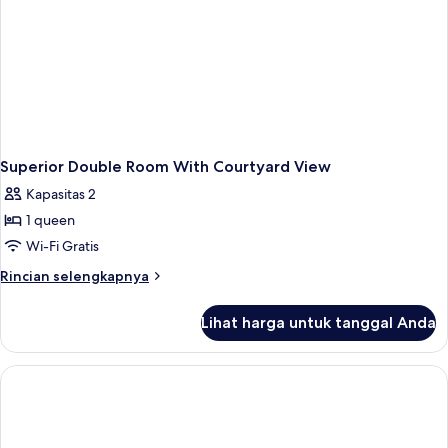
tempat
tidur
Sofa
Superior Double Room With Courtyard View
Kapasitas 2
1 queen
Wi-Fi Gratis
Rincian
Rincian selengkapnya
lebih
lanjut
Lihat harga untuk tanggal Anda
untuk
Superior
Double
Room
With
Courtyard
View