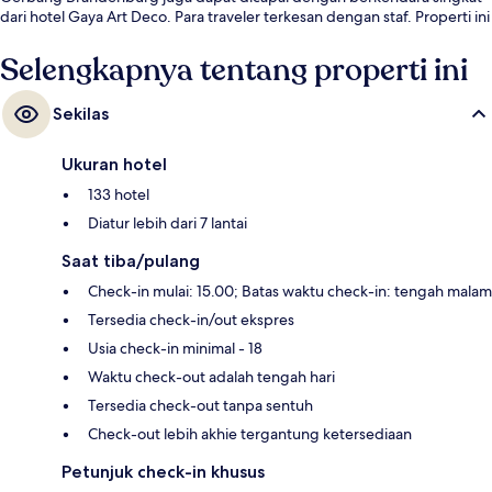
dari hotel Gaya Art Deco. Para traveler terkesan dengan staf. Properti ini
berada dekat dengan transportasi umum: U-Bahn Kurfurstendamm
berjarak 3 menit dan U-Bahn Augsburger Strasse berjarak 6 menit.
Selengkapnya tentang properti ini
Sekilas
Ukuran hotel
133 hotel
Diatur lebih dari 7 lantai
Saat tiba/pulang
Check-in mulai: 15.00; Batas waktu check-in: tengah malam
Tersedia check-in/out ekspres
Usia check-in minimal - 18
Waktu check-out adalah tengah hari
Tersedia check-out tanpa sentuh
Check-out lebih akhie tergantung ketersediaan
Petunjuk check-in khusus