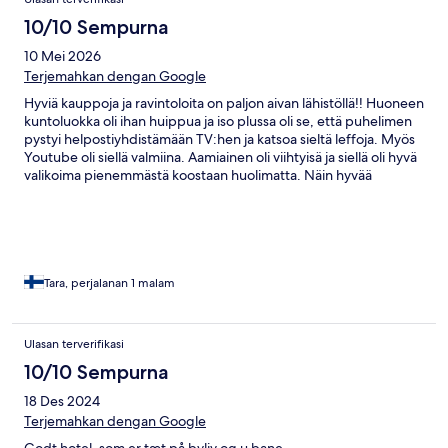
10/10 Sempurna
10 Mei 2026
Terjemahkan dengan Google
Hyviä kauppoja ja ravintoloita on paljon aivan lähistöllä!! Huoneen
kuntoluokka oli ihan huippua ja iso plussa oli se, että puhelimen
pystyi helpostiyhdistämään TV:hen ja katsoa sieltä leffoja. Myös
Youtube oli siellä valmiina. Aamiainen oli viihtyisä ja siellä oli hyvä
valikoima pienemmästä koostaan huolimatta. Näin hyvää
asiakaspalvelua harvoin saa mistään!! Sivustolla oli maininta
kylpyammeesta, sitä ei kyllä huoneestani löytynyt ja tämän
hotellin asiakaspalvelupuhelinnumero oli vain saksaksi, joten se
oli hankala. Itse hotellissa kaikki kyllä puhuivat hyvää englantia.
Tara, perjalanan 1 malam
Ulasan terverifikasi
10/10 Sempurna
18 Des 2024
Terjemahkan dengan Google