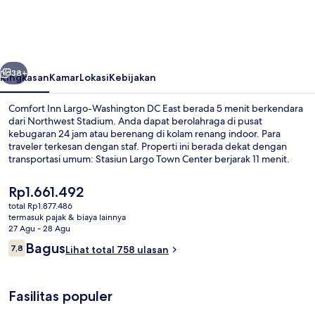
Largo-
Washington
DC
belumnya
Berikutnya
East
38+
Ringkasan
Kamar
Lokasi
Kebijakan
Comfort Inn Largo-Washington DC East berada 5 menit berkendara
dari Northwest Stadium. Anda dapat berolahraga di pusat
kebugaran 24 jam atau berenang di kolam renang indoor. Para
traveler terkesan dengan staf. Properti ini berada dekat dengan
transportasi umum: Stasiun Largo Town Center berjarak 11 menit.
Harga
Rp1.661.492
saat
total Rp1.877.486
ini
termasuk pajak & biaya lainnya
Lobi
Rp1.661.492
27 Agu - 28 Agu
Ulasan
Bagus
7,8
Lihat total 758 ulasan
7,8 dari 10
Fasilitas populer