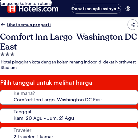
Langsung ke konten utama
Dapatkan aplikasinya
Lihat semua properti
Comfort Inn Largo-Washington DC
East
Properti
bintang
Hotel pinggiran kota dengan kolam renang indoor, di dekat Northwest
3.0
Stadium
Pilih tanggal untuk melihat harga
Ke mana?
Tanggal
Traveler