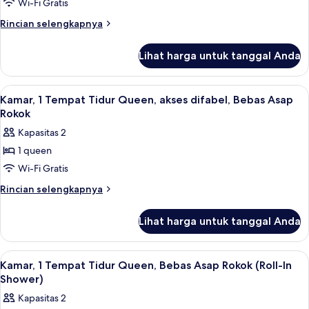
1
Wi-Fi Gratis
Smoking
King
Rincian
Rincian selengkapnya
Bed,
lebih
lanjut
Nonsmoking
Lihat harga untuk tanggal Anda
untuk
1
King
Lihat
Brankas, meja kerja, setrika/meja setri
5
Bed,
Kamar, 1 Tempat Tidur Queen, akses difabel, Bebas Asap
semua
Nonsmoking
Rokok
foto
Kapasitas 2
untuk
1 queen
Kamar,
Wi-Fi Gratis
1
Tempat
Rincian
Rincian selengkapnya
lebih
Tidur
lanjut
Queen,
Lihat harga untuk tanggal Anda
untuk
akses
Kamar,
difabel,
1
Lihat
Brankas, meja kerja, setrika/meja setri
5
Tempat
Bebas
Kamar, 1 Tempat Tidur Queen, Bebas Asap Rokok (Roll-In
semua
Tidur
Shower)
Asap
Queen,
foto
Rokok
Kapasitas 2
akses
untuk