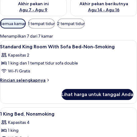
Periksa ketersediaan untuk akhir pekan ini Agu 7 - Agu 9
Periksa ketersediaan untuk ak
Akhir pekan ini
Akhir pekan berikutnya
Agu 7 - Agu 9
Agu 14 - Agu 16
Filter
Semua kamar
1 tempat tidur
2 tempat tidur
tersedia
untuk
Menampilkan 7 dari 7 kamar
kamar
Lihat
Brankas, meja kerja, setrika/meja setri
5
Standard King Room With Sofa Bed-Non-Smoking
semua
Kapasitas 2
foto
1 king dan 1 tempat tidur sofa double
untuk
Standard
Wi-Fi Gratis
King
Rincian
Rincian selengkapnya
Room
lebih
lanjut
With
Lihat harga untuk tanggal Anda
untuk
Sofa
Standard
Bed-
King
Lihat
Brankas, meja kerja, setrika/meja setri
10
Non-
Room
1 King Bed, Nonsmoking
semua
With
Smoking
Kapasitas 4
Sofa
foto
Bed-
1 king
untuk
Non-