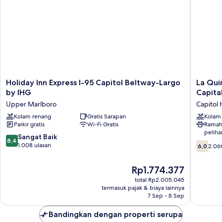
Non
Smoking
Holiday
La
Holiday Inn Express I-95 Capitol Beltway-Largo
La Qui
Inn
Quinta
by IHG
Capita
Express
Inn
Upper Marlboro
Capitol 
I-
&
95
Kolam renang
Gratis Sarapan
Suites
Kolam
Parkir gratis
Wi-Fi Gratis
Ramah
Capitol
by
peliha
Beltway-
Wyndh
8.4
Sangat Baik
8,4
Largo
DC
6.0
dari
1.008 ulasan
6,0
2.06
by
Metro
dari
10,
IHG
Capital
10,
Sangat
Harga
Rp1.774.377
Upper
Beltway
2.060
Baik,
sekarang
Marlboro
Capitol
ulasan
total Rp2.005.045
1.008
Rp1.774.377
termasuk pajak & biaya lainnya
Heights
ulasan
7 Sep - 8 Sep
Bandingkan dengan properti serupa