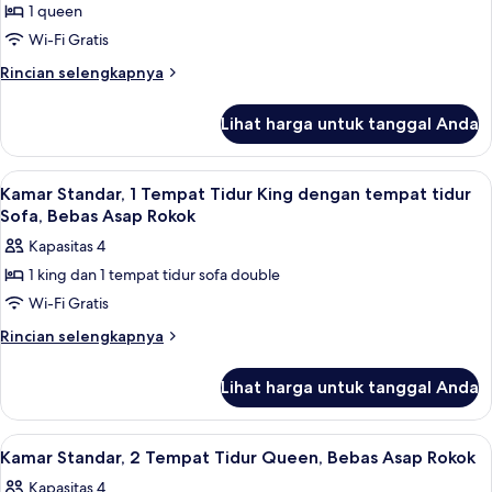
difabel,
1 queen
Kamar,
Bebas
Wi-Fi Gratis
1
Asap
Rokok
Tempat
Rincian
Rincian selengkapnya
lebih
Tidur
lanjut
Queen,
Lihat harga untuk tanggal Anda
untuk
Bebas
Kamar,
Asap
1
Lihat
Kamar Standar, 1 Tempat Tidur King den
5
Tempat
Rokok
Kamar Standar, 1 Tempat Tidur King dengan tempat tidur
semua
Tidur
Sofa, Bebas Asap Rokok
(Roll-
Queen,
foto
In
Kapasitas 4
Bebas
untuk
Shower)
Asap
1 king dan 1 tempat tidur sofa double
Kamar
Rokok
Wi-Fi Gratis
Standar,
(Roll-
In
1
Rincian
Rincian selengkapnya
Shower)
lebih
Tempat
lanjut
Tidur
Lihat harga untuk tanggal Anda
untuk
King
Kamar
dengan
Standar,
Lihat
Kamar Standar, 2 Tempat Tidur Queen, 
5
1
tempat
Kamar Standar, 2 Tempat Tidur Queen, Bebas Asap Rokok
semua
Tempat
tidur
Kapasitas 4