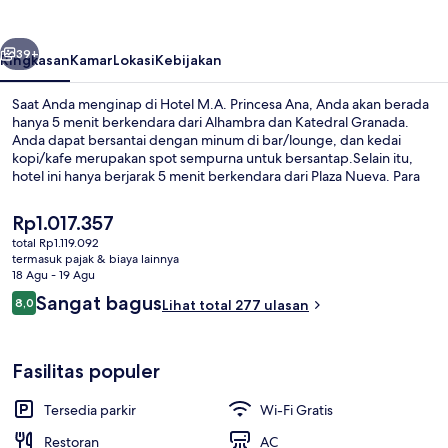
Ana
belumnya
Berikutnya
39+
Ringkasan
Kamar
Lokasi
Kebijakan
Saat Anda menginap di Hotel M.A. Princesa Ana, Anda akan berada
hanya 5 menit berkendara dari Alhambra dan Katedral Granada.
Anda dapat bersantai dengan minum di bar/lounge, dan kedai
kopi/kafe merupakan spot sempurna untuk bersantap.Selain itu,
hotel ini hanya berjarak 5 menit berkendara dari Plaza Nueva. Para
traveler terkesan dengan staf.
Harga
Rp1.017.357
saat
total Rp1.119.092
ini
termasuk pajak & biaya lainnya
Pintu masuk properti
Rp1.017.357
18 Agu - 19 Agu
Ulasan
Sangat bagus
8,0
Lihat total 277 ulasan
8,0 dari 10
Fasilitas populer
Tersedia parkir
Wi-Fi Gratis
Restoran
AC