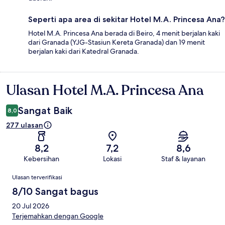
Seperti apa area di sekitar Hotel M.A. Princesa Ana?
Hotel M.A. Princesa Ana berada di Beiro, 4 menit berjalan kaki
dari Granada (YJG-Stasiun Kereta Granada) dan 19 menit
berjalan kaki dari Katedral Granada.
Ulasan Hotel M.A. Princesa Ana
Ulasan
Sangat Baik
8,0
277 ulasan
8,2
7,2
8,6
Kebersihan
Lokasi
Staf & layanan
Ulasan
Ulasan terverifikasi
8/10 Sangat bagus
20 Jul 2026
Terjemahkan dengan Google