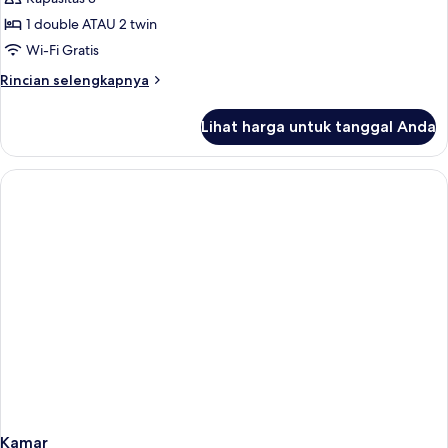
untuk
Kamar
1 double ATAU 2 twin
Double,
Wi-Fi Gratis
balkon
Rincian
Rincian selengkapnya
lebih
lanjut
Lihat harga untuk tanggal Anda
untuk
Kamar
Double,
balkon
Kamar