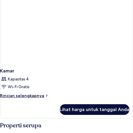
Kamar
Kapasitas 4
Wi-Fi Gratis
Rincian
Rincian selengkapnya
lebih
lanjut
Lihat harga untuk tanggal Anda
untuk
Kamar
Properti serupa