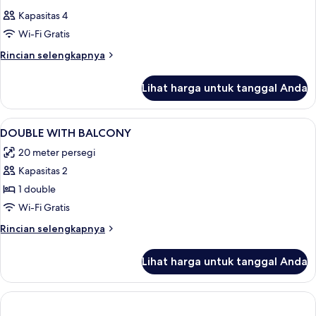
Kapasitas 4
Wi-Fi Gratis
Rincian
Rincian selengkapnya
lebih
lanjut
Lihat harga untuk tanggal Anda
untuk
Kamar
Lihat
Minibar, brankas, meja kerja, dan tira
1
DOUBLE WITH BALCONY
semua
20 meter persegi
foto
Kapasitas 2
untuk
DOUBLE
1 double
WITH
Wi-Fi Gratis
BALCONY
Rincian
Rincian selengkapnya
lebih
lanjut
Lihat harga untuk tanggal Anda
untuk
DOUBLE
WITH
BALCONY