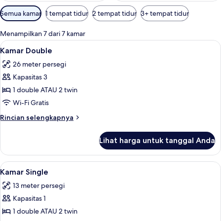
Filter
Semua kamar
1 tempat tidur
2 tempat tidur
3+ tempat tidur
tersedia
untuk
Menampilkan 7 dari 7 kamar
kamar
Lihat
Minibar, brankas, meja kerja, dan tira
5
Kamar Double
semua
26 meter persegi
foto
Kapasitas 3
untuk
Kamar
1 double ATAU 2 twin
Double
Wi-Fi Gratis
Rincian
Rincian selengkapnya
lebih
lanjut
Lihat harga untuk tanggal Anda
untuk
Kamar
Double
Lihat
Minibar, brankas, meja kerja, dan tira
5
Kamar Single
semua
13 meter persegi
foto
Kapasitas 1
untuk
Kamar
1 double ATAU 2 twin