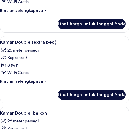
Single
Wi-Fi Gratis
Rincian
Rincian selengkapnya
lebih
lanjut
Lihat harga untuk tanggal Anda
untuk
Kamar
Single
Lihat
Minibar, brankas, meja kerja, dan tira
5
Kamar Double (extra bed)
semua
26 meter persegi
foto
Kapasitas 3
untuk
Kamar
3 twin
Double
Wi-Fi Gratis
(extra
Rincian
Rincian selengkapnya
bed)
lebih
lanjut
Lihat harga untuk tanggal Anda
untuk
Kamar
Double
Lihat
Minibar, brankas, meja kerja, dan tira
3
(extra
Kamar Double, balkon
semua
bed)
26 meter persegi
foto
Kapasitas 3