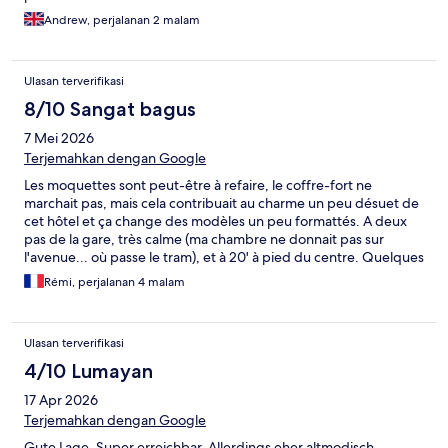
Andrew, perjalanan 2 malam
Ulasan terverifikasi
8/10 Sangat bagus
7 Mei 2026
Terjemahkan dengan Google
Les moquettes sont peut-être à refaire, le coffre-fort ne
marchait pas, mais cela contribuait au charme un peu désuet de
cet hôtel et ça change des modèles un peu formattés. A deux
pas de la gare, très calme (ma chambre ne donnait pas sur
l'avenue... où passe le tram), et à 20' à pied du centre. Quelques
endroits sympas pour manger dans le quartier qui est paisible.
Rémi, perjalanan 4 malam
Ulasan terverifikasi
4/10 Lumayan
17 Apr 2026
Terjemahkan dengan Google
Gute Lage. Super erreichbar. Allerdings eher altmodisch.