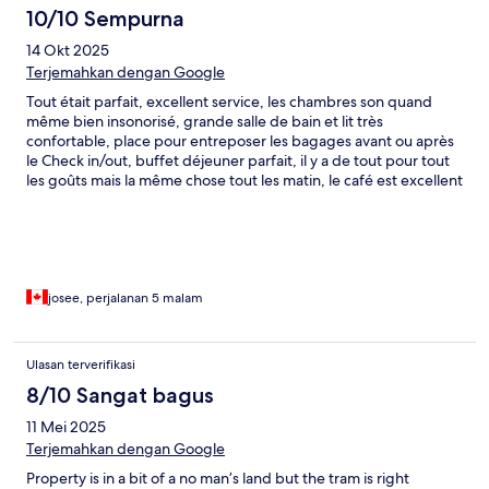
10/10 Sempurna
14 Okt 2025
Terjemahkan dengan Google
Tout était parfait, excellent service, les chambres son quand
même bien insonorisé, grande salle de bain et lit très
confortable, place pour entreposer les bagages avant ou après
le Check in/out, buffet déjeuner parfait, il y a de tout pour tout
les goûts mais la même chose tout les matin, le café est excellent
et de qualité supérieur, nous avions pris la demi pension, souper
3 services, différent tout les soirs, breuvage non inclus, le
service est excellent et M. Jesus est tellement attentionné, ce
fut un 5 jours parfait.
josee, perjalanan 5 malam
Ulasan terverifikasi
8/10 Sangat bagus
11 Mei 2025
Terjemahkan dengan Google
Property is in a bit of a no man’s land but the tram is right