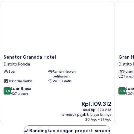
Senator Granada Hotel
Gran Hot
Senator
Gran
Senator Granada Hotel
Gran H
Granada
Hotel
Distrito Ronda
Distrito
Hotel
Luna
Spa
Ramah hewan
Kolam
Distrito
de
peliharaan
Transp
Ronda
Granad
Tersedia parkir
Wi-Fi Gratis
Distrito
8.6
8.8
Luar Biasa
Ronda
Luar
8,6
8,8
dari
dari
427 ulasan
1.001
10,
10,
Harga
Rp1.109.312
Luar
Luar
sekarang
Biasa,
Biasa,
total Rp1.220.243
Rp1.109.312
termasuk pajak & biaya lainnya
427
1.001
20 Agu - 21 Agu
ulasan
ulasan
Bandingkan dengan properti serupa