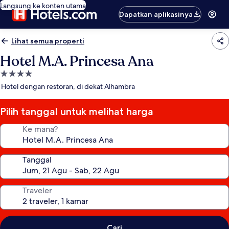
Langsung ke konten utama
Dapatkan aplikasinya
Lihat semua properti
Hotel M.A. Princesa Ana
Properti
bintang
Hotel dengan restoran, di dekat Alhambra
4.0
Pilih tanggal untuk melihat harga
Ke mana?
Tanggal
Traveler
Cari