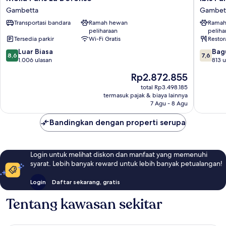
Paris
Paris
Gambetta
Gambet
La
La
Transportasi bandara
Ramah hewan
Ramah
Defense
Défense
peliharaan
peliha
Gambetta
Esplana
Tersedia parkir
Wi-Fi Gratis
Restor
Gambet
8.6
7.6
Luar Biasa
Bag
8,6
7,6
dari
dari
1.006 ulasan
813 u
10,
10,
Harga
Rp2.872.855
Luar
Bagus,
sekarang
Biasa,
813
total Rp3.498.185
Rp2.872.855
termasuk pajak & biaya lainnya
1.006
ulasan
7 Agu - 8 Agu
ulasan
Bandingkan dengan properti serupa
Login untuk melihat diskon dan manfaat yang memenuhi
syarat. Lebih banyak reward untuk lebih banyak petualangan!
Login
Daftar sekarang, gratis
Tentang kawasan sekitar