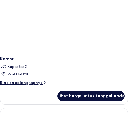
Kamar
Kapasitas 2
Wi-Fi Gratis
Rincian
Rincian selengkapnya
lebih
lanjut
Lihat harga untuk tanggal Anda
untuk
Kamar