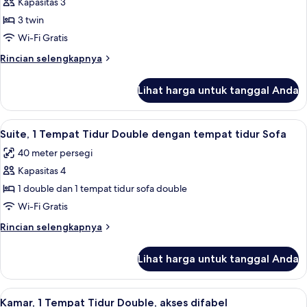
Kapasitas 3
untuk
Kamar
3 twin
Standar,
Wi-Fi Gratis
3
Rincian
Rincian selengkapnya
Tempat
lebih
Tidur
lanjut
Lihat harga untuk tanggal Anda
untuk
Twin
Kamar
Standar,
Lihat
Suite, 1 Tempat Tidur Double dengan t
13
3
Suite, 1 Tempat Tidur Double dengan tempat tidur Sofa
semua
Tempat
40 meter persegi
Tidur
foto
Twin
Kapasitas 4
untuk
Suite,
1 double dan 1 tempat tidur sofa double
1
Wi-Fi Gratis
Tempat
Rincian
Rincian selengkapnya
Tidur
lebih
Double
lanjut
Lihat harga untuk tanggal Anda
untuk
dengan
Suite,
tempat
1
Lihat
Seprai premium, brankas, meja kerja, 
tidur
12
Tempat
Kamar, 1 Tempat Tidur Double, akses difabel