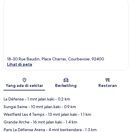
18-30 Rue Baudin, Place Charras, Courbevoie, 92400
Lihat di peta
Peta
Yang ada di sekitar
Berkeliling
Restoran
La Défense
- 1 mnt jalan kaki
- 0.2 km
Sungai Seine
- 10 mnt jalan kaki
- 0.9 km
Westfield Les 4 Temps
- 13 mnt jalan kaki
- 1.1 km
Grande Arche
- 16 mnt jalan kaki
- 1.4 km
Paris La Défense Arena
- 4 mnt berkendara
- 1.3 km