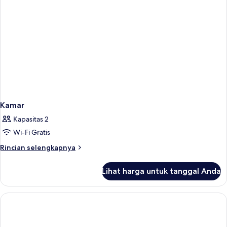
Tidur
Twin
Kamar
Kapasitas 2
Wi-Fi Gratis
Rincian
Rincian selengkapnya
lebih
lanjut
Lihat harga untuk tanggal Anda
untuk
Kamar