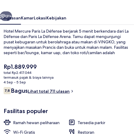
La
Défense
belumnya
Berikutnya
121+
Ringkasan
Kamar
Lokasi
Kebijakan
Hotel Mercure Paris La Défense berjarak 5 menit berkendara dari La
Défense dan Paris La Défense Arena. Tamu dapat mengunjungi
pusat kebugaran untuk berolahraga atau makan di VINGKO, yang
menyajikan masakan Prancis dan buka untuk makan malam. Fasilitas
seperti bar/lounge, kamar uap, dan toko roti/camilan adalah
keunggulan lainnya.
Harga
Rp1.889.999
saat
total Rp2.417.044
ini
termasuk pajak & biaya lainnya
Lain-lain
Rp1.889.999
4 Sep - 5 Sep
Ulasan
Bagus
7,8
Lihat total 711 ulasan
7,8 dari 10
Fasilitas populer
Ramah hewan peliharaan
Tersedia parkir
Wi-Fi Gratis
Restoran