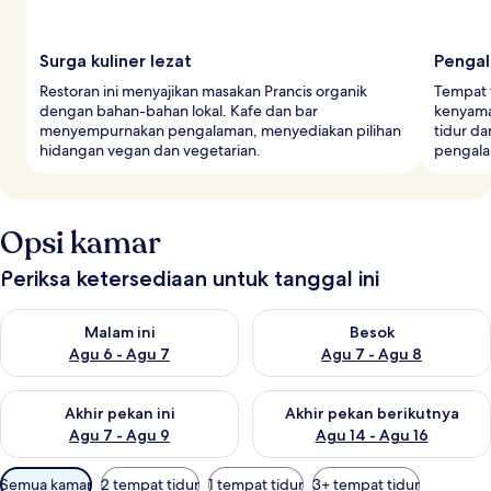
Surga kuliner lezat
Pengal
Restoran ini menyajikan masakan Prancis organik
Tempat 
dengan bahan-bahan lokal. Kafe dan bar
kenyama
menyempurnakan pengalaman, menyediakan pilihan
tidur d
hidangan vegan dan vegetarian.
pengalam
Opsi kamar
Periksa ketersediaan untuk tanggal ini
Periksa ketersediaan untuk malam ini Agu 6 - Agu 7
Periksa ketersediaan untuk be
Malam ini
Besok
Agu 6 - Agu 7
Agu 7 - Agu 8
Periksa ketersediaan untuk akhir pekan ini Agu 7 - Agu 9
Periksa ketersediaan untuk ak
Akhir pekan ini
Akhir pekan berikutnya
Agu 7 - Agu 9
Agu 14 - Agu 16
Filter
Semua kamar
2 tempat tidur
1 tempat tidur
3+ tempat tidur