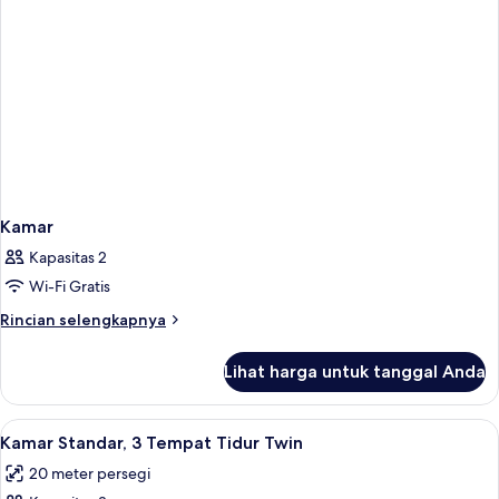
Kamar
Kapasitas 2
Wi-Fi Gratis
Rincian
Rincian selengkapnya
lebih
lanjut
Lihat harga untuk tanggal Anda
untuk
Kamar
Lihat
Kamar Standar, 3 Tempat Tidur Twin | 
7
Kamar Standar, 3 Tempat Tidur Twin
semua
20 meter persegi
foto