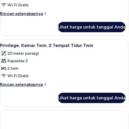
Klasik,
Wi-Fi Gratis
2
Rincian
Rincian selengkapnya
Tempat
lebih
Tidur
lanjut
Lihat harga untuk tanggal Anda
untuk
Twin,
Kamar
bathtub
Klasik,
Lihat
Seprai premium, brankas, meja kerja, 
6
2
Privilege, Kamar Twin, 2 Tempat Tidur Twin
semua
Tempat
20 meter persegi
Tidur
foto
Twin,
Kapasitas 3
untuk
bathtub
Privilege,
2 twin
Kamar
Wi-Fi Gratis
Twin,
Rincian
Rincian selengkapnya
2
lebih
Tempat
lanjut
Lihat harga untuk tanggal Anda
untuk
Tidur
Privilege,
Twin
Kamar
Twin,
2
Tempat