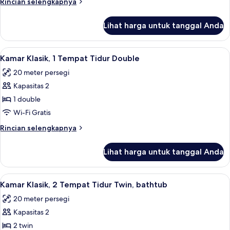
Rincian
Rincian selengkapnya
Tempat
lebih
Tidur
lanjut
Lihat harga untuk tanggal Anda
untuk
Double
Privilege,
Kamar,
Lihat
Seprai premium, brankas, meja kerja, 
10
1
Kamar Klasik, 1 Tempat Tidur Double
semua
Tempat
20 meter persegi
Tidur
foto
Double
Kapasitas 2
untuk
Kamar
1 double
Klasik,
Wi-Fi Gratis
1
Rincian
Rincian selengkapnya
Tempat
lebih
Tidur
lanjut
Lihat harga untuk tanggal Anda
untuk
Double
Kamar
Klasik,
Lihat
Seprai premium, brankas, meja kerja, 
10
1
Kamar Klasik, 2 Tempat Tidur Twin, bathtub
semua
Tempat
20 meter persegi
Tidur
foto
Double
Kapasitas 2
untuk
Kamar
2 twin