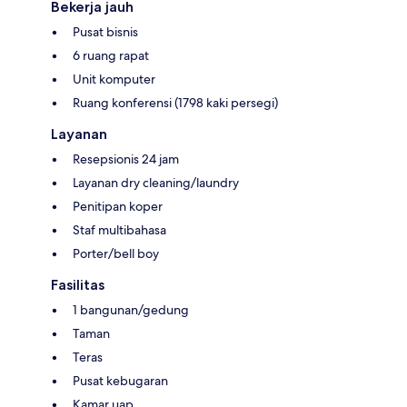
Bekerja jauh
Pusat bisnis
6 ruang rapat
Unit komputer
Ruang konferensi (1798 kaki persegi)
Layanan
Resepsionis 24 jam
Layanan dry cleaning/laundry
Penitipan koper
Staf multibahasa
Porter/bell boy
Fasilitas
1 bangunan/gedung
Taman
Teras
Pusat kebugaran
Kamar uap