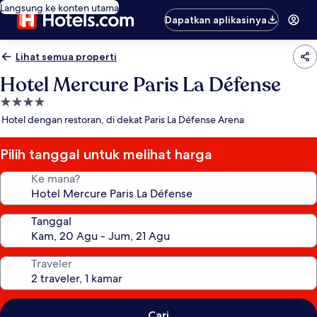
Langsung ke konten utama
Dapatkan aplikasinya
Lihat semua properti
Hotel Mercure Paris La Défense
Properti
bintang
Hotel dengan restoran, di dekat Paris La Défense Arena
4.0
Pilih tanggal untuk melihat harga
Ke mana?
Tanggal
Traveler
Cari