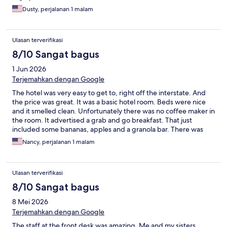
Dusty, perjalanan 1 malam
Ulasan terverifikasi
8/10 Sangat bagus
1 Jun 2026
Terjemahkan dengan Google
The hotel was very easy to get to, right off the interstate. And
the price was great. It was a basic hotel room. Beds were nice
and it smelled clean. Unfortunately there was no coffee maker in
the room. It advertised a grab and go breakfast. That just
included some bananas, apples and a granola bar. There was
coffee in lobby.
Nancy, perjalanan 1 malam
Ulasan terverifikasi
8/10 Sangat bagus
8 Mei 2026
Terjemahkan dengan Google
The staff at the front desk was amazing. Me and my sisters