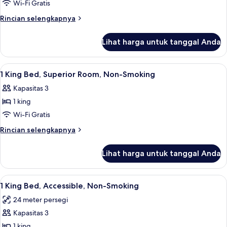
Wi-Fi Gratis
King
Bed,
Rincian
Rincian selengkapnya
lebih
Mobility
lanjut
Accessible
Lihat harga untuk tanggal Anda
untuk
Room,
1
Bathtub
King
Lihat
Meja kerja, ruang kerja ramah laptop,
9
Bed,
with
1 King Bed, Superior Room, Non-Smoking
semua
Mobility
Grab
Kapasitas 3
Accessible
foto
Bars,
Room,
1 king
untuk
Non-
Bathtub
1
Wi-Fi Gratis
with
Smoking
King
Grab
Rincian
Rincian selengkapnya
Bars,
Bed,
lebih
Non-
lanjut
Superior
Lihat harga untuk tanggal Anda
Smoking
untuk
Room,
1
Non-
King
Lihat
Meja kerja, ruang kerja ramah laptop,
8
Smoking
Bed,
1 King Bed, Accessible, Non-Smoking
semua
Superior
24 meter persegi
Room,
foto
Non-
Kapasitas 3
untuk
Smoking
1
1 king