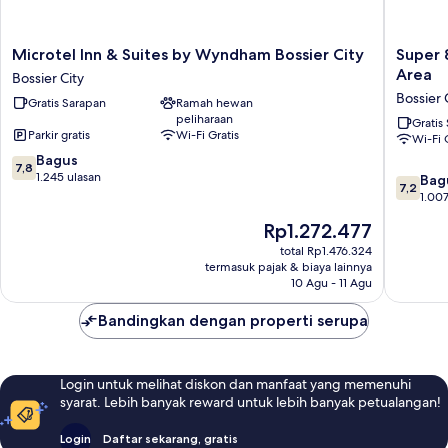
Microtel
Super
Microtel Inn & Suites by Wyndham Bossier City
Super 
Inn
8
Area
Bossier City
&
by
Bossier 
Gratis Sarapan
Ramah hewan
Suites
Wyndh
peliharaan
by
Bossier
Gratis
Parkir gratis
Wi-Fi Gratis
Wi-Fi 
Wyndham
City/Sh
7.8
Bossier
Bagus
Area
7,8
dari
City
1.245 ulasan
Bossier
7.2
Bag
7,2
10,
Bossier
City
dari
1.007
Bagus,
City
10,
Harga
Rp1.272.477
1.245
Bagus,
sekarang
ulasan
1.007
total Rp1.476.324
Rp1.272.477
termasuk pajak & biaya lainnya
ulasan
10 Agu - 11 Agu
Bandingkan dengan properti serupa
Login untuk melihat diskon dan manfaat yang memenuhi
syarat. Lebih banyak reward untuk lebih banyak petualangan!
Login
Daftar sekarang, gratis