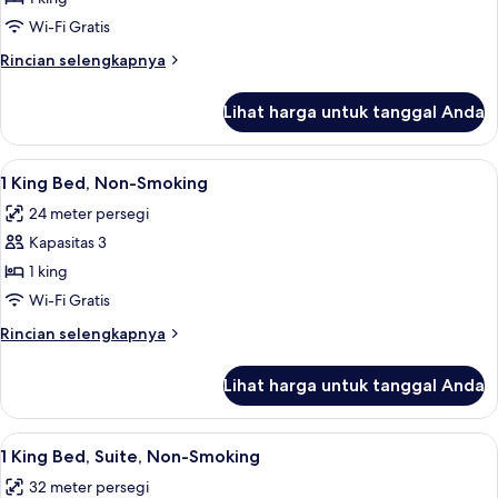
King
Wi-Fi Gratis
Bed,
Rincian
Rincian selengkapnya
Accessible,
lebih
Non-
lanjut
Lihat harga untuk tanggal Anda
untuk
Smoking
1
King
Lihat
Meja kerja, ruang kerja ramah laptop,
8
Bed,
1 King Bed, Non-Smoking
semua
Accessible,
24 meter persegi
Non-
foto
Smoking
Kapasitas 3
untuk
1
1 king
King
Wi-Fi Gratis
Bed,
Rincian
Rincian selengkapnya
Non-
lebih
Smoking
lanjut
Lihat harga untuk tanggal Anda
untuk
1
King
Lihat
1 King Bed, Suite, Non-Smoking | Meja
7
Bed,
1 King Bed, Suite, Non-Smoking
semua
Non-
32 meter persegi
Smoking
foto