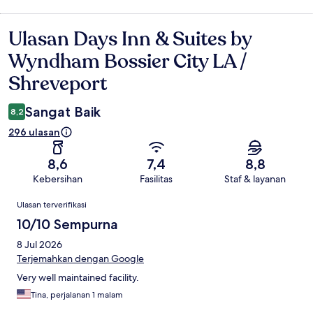
Ulasan Days Inn & Suites by
Ulasan
Wyndham Bossier City LA /
Shreveport
Sangat Baik
8,2
296 ulasan
8,6
7,4
8,8
Kebersihan
Fasilitas
Staf & layanan
Ulasan
Ulasan terverifikasi
10/10 Sempurna
8 Jul 2026
Terjemahkan dengan Google
Very well maintained facility.
Tina, perjalanan 1 malam