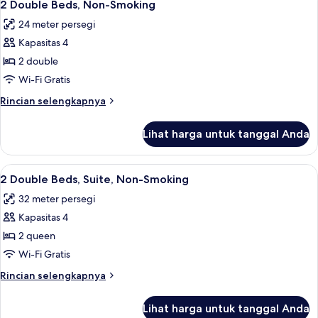
10
Bed,
2 Double Beds, Non-Smoking
semua
Superior
24 meter persegi
Room,
foto
Non-
Kapasitas 4
untuk
Smoking
2
2 double
Double
Wi-Fi Gratis
Beds,
Rincian
Rincian selengkapnya
Non-
lebih
Smoking
lanjut
Lihat harga untuk tanggal Anda
untuk
2
Double
Lihat
2 Double Beds, Suite, Non-Smoking | M
7
Beds,
2 Double Beds, Suite, Non-Smoking
semua
Non-
32 meter persegi
Smoking
foto
Kapasitas 4
untuk
2
2 queen
Double
Wi-Fi Gratis
Beds,
Rincian
Rincian selengkapnya
Suite,
lebih
Non-
lanjut
Lihat harga untuk tanggal Anda
untuk