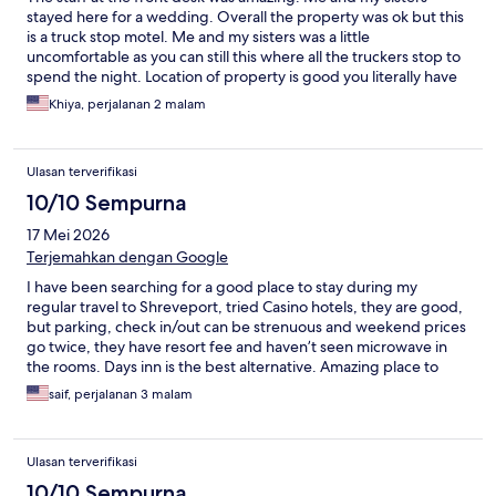
stayed here for a wedding. Overall the property was ok but this
is a truck stop motel. Me and my sisters was a little
uncomfortable as you can still this where all the truckers stop to
spend the night. Location of property is good you literally have
everything around you from food to mall everything
Khiya, perjalanan 2 malam
Ulasan terverifikasi
10/10 Sempurna
17 Mei 2026
Terjemahkan dengan Google
I have been searching for a good place to stay during my
regular travel to Shreveport, tried Casino hotels, they are good,
but parking, check in/out can be strenuous and weekend prices
go twice, they have resort fee and haven’t seen microwave in
the rooms. Days inn is the best alternative. Amazing place to
stay, decent pricing, Wyndham reward's, clean rooms, good
saif, perjalanan 3 malam
quality linen, close parking, great outdoor sitting area, only
thing is to have better black out curtains, will recommend this
place to everyone!!
Ulasan terverifikasi
10/10 Sempurna