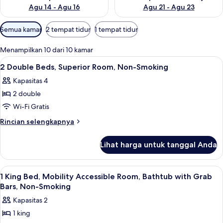
Agu 14 - Agu 16
Agu 21 - Agu 23
Filter
Semua kamar
2 tempat tidur
1 tempat tidur
tersedia
untuk
Menampilkan 10 dari 10 kamar
kamar
Lihat
Meja kerja, ruang kerja ramah laptop,
10
2 Double Beds, Superior Room, Non-Smoking
semua
Kapasitas 4
foto
2 double
untuk
2
Wi-Fi Gratis
Double
Rincian
Rincian selengkapnya
Beds,
lebih
lanjut
Superior
Lihat harga untuk tanggal Anda
untuk
Room,
2
Non-
Double
Lihat
Meja kerja, ruang kerja ramah laptop,
9
Smoking
Beds,
1 King Bed, Mobility Accessible Room, Bathtub with Grab
semua
Superior
Bars, Non-Smoking
Room,
foto
Kapasitas 2
Non-
untuk
Smoking
1 king
1