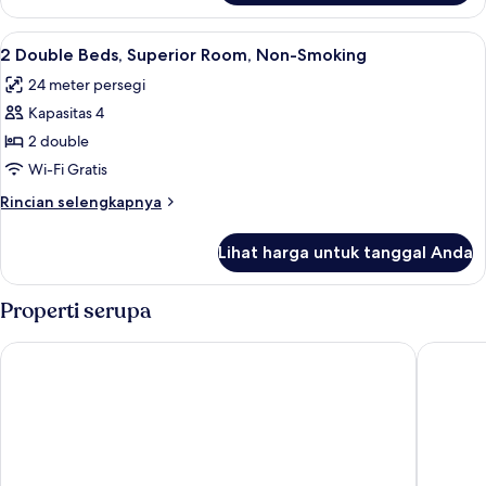
Smoking
2
Double
Lihat
Meja kerja, ruang kerja ramah laptop,
10
Beds,
2 Double Beds, Superior Room, Non-Smoking
semua
Suite,
24 meter persegi
Non-
foto
Smoking
Kapasitas 4
untuk
2
2 double
Double
Wi-Fi Gratis
Beds,
Rincian
Rincian selengkapnya
Superior
lebih
Room,
lanjut
Lihat harga untuk tanggal Anda
untuk
Non-
2
Smoking
Double
Properti serupa
Beds,
Superior
Microtel Inn & Suites by Wyndham Bossier City
Super 8 
Room,
Non-
Smoking