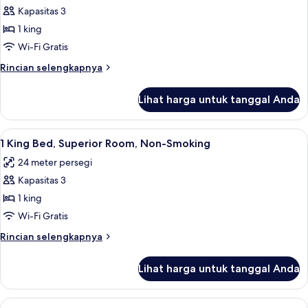
Kapasitas 3
untuk
1
1 king
King
Wi-Fi Gratis
Bed,
Rincian
Rincian selengkapnya
Suite,
lebih
Non-
lanjut
Lihat harga untuk tanggal Anda
untuk
Smoking
1
King
Lihat
Meja kerja, ruang kerja ramah laptop,
8
Bed,
1 King Bed, Superior Room, Non-Smoking
semua
Suite,
24 meter persegi
Non-
foto
Smoking
Kapasitas 3
untuk
1
1 king
King
Wi-Fi Gratis
Bed,
Rincian
Rincian selengkapnya
Superior
lebih
Room,
lanjut
Lihat harga untuk tanggal Anda
untuk
Non-
1
Smoking
King
Lihat
Meja kerja, ruang kerja ramah laptop,