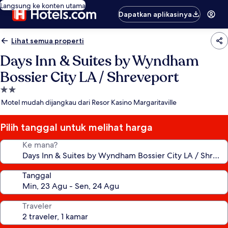
Langsung ke konten utama
Dapatkan aplikasinya
Lihat semua properti
Days Inn & Suites by Wyndham
Bossier City LA / Shreveport
Properti
bintang
Motel mudah dijangkau dari Resor Kasino Margaritaville
2.0
Pilih tanggal untuk melihat harga
Ke mana?
Tanggal
Traveler