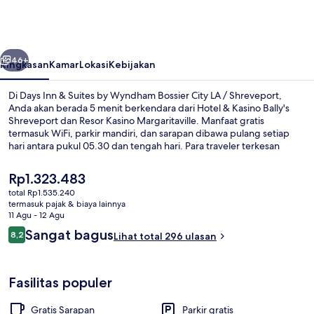
&
Suites
by
belumnya
Berikutnya
Wyndham
46+
Ringkasan
Kamar
Lokasi
Kebijakan
Bossier
Di Days Inn & Suites by Wyndham Bossier City LA / Shreveport,
City
Anda akan berada 5 menit berkendara dari Hotel & Kasino Bally's
Shreveport dan Resor Kasino Margaritaville. Manfaat gratis
LA
termasuk WiFi, parkir mandiri, dan sarapan dibawa pulang setiap
/
hari antara pukul 05.30 dan tengah hari. Para traveler terkesan
dengan staf.
Shreveport
Harga
Rp1.323.483
saat
total Rp1.535.240
ini
termasuk pajak & biaya lainnya
Meja kerja, ruang kerja ramah laptop,
Rp1.323.483
11 Agu - 12 Agu
Ulasan
Sangat bagus
8,2
Lihat total 296 ulasan
8,2 dari 10
Fasilitas populer
Gratis Sarapan
Parkir gratis