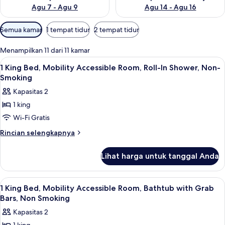
Agu 7 - Agu 9
Agu 14 - Agu 16
Filter
Semua kamar
1 tempat tidur
2 tempat tidur
tersedia
untuk
Menampilkan 11 dari 11 kamar
kamar
Lihat
Seprai premium, bantalan ekstra lembu
7
1 King Bed, Mobility Accessible Room, Roll-In Shower, Non-
semua
Smoking
foto
Kapasitas 2
untuk
1 king
1
Wi-Fi Gratis
King
Bed,
Rincian
Rincian selengkapnya
lebih
Mobility
lanjut
Accessible
Lihat harga untuk tanggal Anda
untuk
Room,
1
Roll-
King
Lihat
Seprai premium, bantalan ekstra lembu
6
Bed,
In
1 King Bed, Mobility Accessible Room, Bathtub with Grab
semua
Mobility
Bars, Non Smoking
Shower,
Accessible
foto
Non-
Kapasitas 2
Room,
untuk
Smoking
Roll-