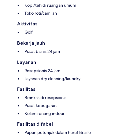
Kopi/teh di ruangan umum
Toko roti/camilan
Aktivitas
Golf
Bekerja jauh
Pusat bisnis 24 jam
Layanan
Resepsionis 24 jam
Layanan dry cleaning/laundry
Fasilitas
Brankas di resepsionis
Pusat kebugaran
Kolam renang indoor
Fasilitas difabel
Papan petunjuk dalam huruf Braille