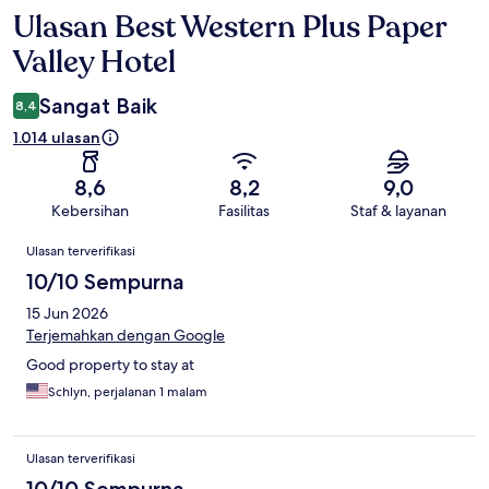
Ulasan Best Western Plus Paper
Ulasan
Valley Hotel
Sangat Baik
8,4
1.014 ulasan
8,6
8,2
9,0
Kebersihan
Fasilitas
Staf & layanan
Ulasan
Ulasan terverifikasi
10/10 Sempurna
15 Jun 2026
Terjemahkan dengan Google
Good property to stay at
Schlyn, perjalanan 1 malam
Ulasan terverifikasi