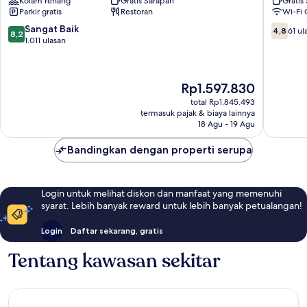
Kolam renang
Gratis Sarapan
Gratis
Appleton
Appleto
Parkir gratis
Restoran
Wi-Fi 
Downtown
Appleton
8.2
4.8
Sangat Baik
4,8
61 ul
8,2
dari
dari
1.011 ulasan
10,
10,
Sangat
61
Baik,
ulasan
Harga
Rp1.597.830
1.011
sekarang
ulasan
total Rp1.845.493
Rp1.597.830
termasuk pajak & biaya lainnya
18 Agu - 19 Agu
Bandingkan dengan properti serupa
Login untuk melihat diskon dan manfaat yang memenuhi
syarat. Lebih banyak reward untuk lebih banyak petualangan!
Login
Daftar sekarang, gratis
Tentang kawasan sekitar