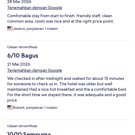
28 Mar 2026
Terjemahkan dengan Google
Comfortable stay from start to finish: friendly staff, clean
common area, room was nice and at the right price point.
Jessica, perjalanan 1 malam
Ulasan terverifikasi
6/10 Bagus
21 Mei 2026
Terjemahkan dengan Google
We checked in after midnight and waited for about 15 minutes
for someone to check us in. The hotel was older but well
maintained Had a nice hot breakfast and the a comfortable bed.
For the short time we stayed there, it was adequate and a good
price.
Robert, perjalanan 1 malam
Ulasan terverifikasi
10/10 Sempurna