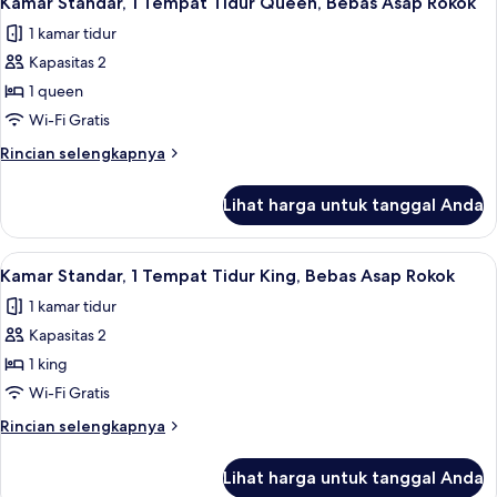
Kamar Standar, 1 Tempat Tidur Queen, Bebas Asap Rokok
semua
Tempat
Rokok
1 kamar tidur
Tidur
foto
Queen,
Kapasitas 2
untuk
Bebas
Kamar
1 queen
Asap
Standar,
Rokok
Wi-Fi Gratis
1
Rincian
Rincian selengkapnya
Tempat
lebih
Tidur
lanjut
Lihat harga untuk tanggal Anda
untuk
Queen,
Kamar
Bebas
Standar,
Lihat
Seprai premium, bantalan ekstra lembu
Asap
2
1
Kamar Standar, 1 Tempat Tidur King, Bebas Asap Rokok
semua
Tempat
Rokok
1 kamar tidur
Tidur
foto
Queen,
Kapasitas 2
untuk
Bebas
Kamar
1 king
Asap
Standar,
Rokok
Wi-Fi Gratis
1
Rincian
Rincian selengkapnya
Tempat
lebih
Tidur
lanjut
Lihat harga untuk tanggal Anda
untuk
King,