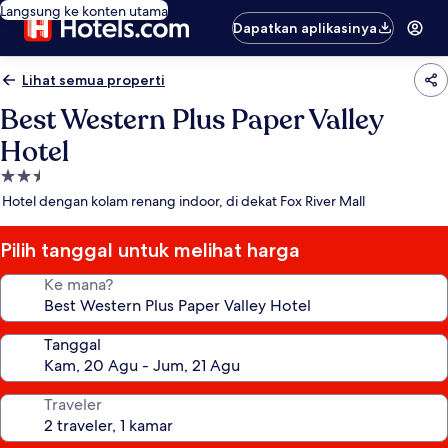
Langsung ke konten utama
Dapatkan aplikasinya
Lihat semua properti
Best Western Plus Paper Valley
Hotel
Properti
bintang
Hotel dengan kolam renang indoor, di dekat Fox River Mall
2.5
Pilih tanggal untuk melihat harga
Ke mana?
Tanggal
Traveler