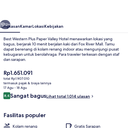
Plus
Paper
Valley
belumnya
Berikutnya
Hotel
12+
Ringkasan
Kamar
Lokasi
Kebijakan
Best Western Plus Paper Valley Hotel menawarkan lokasi yang
bagus, berjarak 10 menit berjalan kaki dari Fox River Mall. Tamu
dapat berenang di kolam renang indoor atau mengunjungi pusat
kebugaran untuk berolahraga. Para traveler terkesan dengan staf
dan sarapan.
Harga
Rp1.651.091
saat
total Rp1.907.010
ini
termasuk pajak & biaya lainnya
Sudah termasuk sarapan prasmanan se
Rp1.651.091
17 Agu - 18 Agu
Ulasan
Sangat bagus
8,4
Lihat total 1.014 ulasan
8,4 dari 10
Fasilitas populer
Kolam renang
Gratis Sarapan