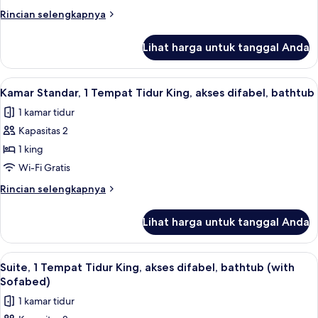
Rokok
Tidur
Rincian
Rincian selengkapnya
King,
lebih
lanjut
Bebas
Lihat harga untuk tanggal Anda
untuk
Asap
Suite,
Rokok
1
Lihat
Seprai premium, bantalan ekstra lembu
2
(with
Tempat
Kamar Standar, 1 Tempat Tidur King, akses difabel, bathtub
semua
Tidur
Sofabed)
1 kamar tidur
King,
foto
Bebas
Kapasitas 2
untuk
Asap
Kamar
1 king
Rokok
Standar,
(with
Wi-Fi Gratis
Sofabed)
1
Rincian
Rincian selengkapnya
Tempat
lebih
Tidur
lanjut
Lihat harga untuk tanggal Anda
untuk
King,
Kamar
akses
Standar,
Lihat
Seprai premium, bantalan ekstra lembu
difabel,
2
1
Suite, 1 Tempat Tidur King, akses difabel, bathtub (with
semua
Tempat
bathtub
Sofabed)
Tidur
foto
1 kamar tidur
King,
untuk
akses