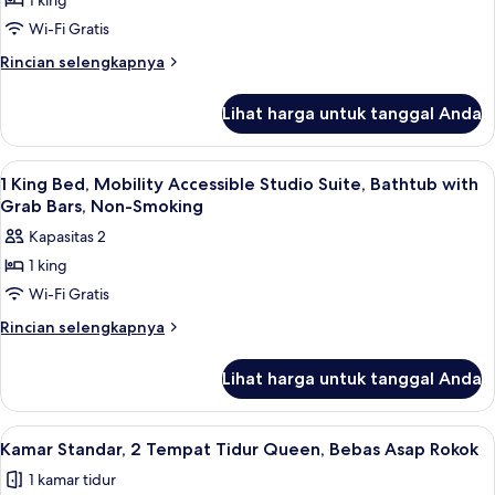
1 king
1
In
Wi-Fi Gratis
King
Shower,
Non-
Bed,
Rincian
Rincian selengkapnya
Smoking
lebih
Mobility
lanjut
Accessible
Lihat harga untuk tanggal Anda
untuk
Room,
1
Bathtub
King
Lihat
Seprai premium, bantalan ekstra lembu
4
Bed,
with
1 King Bed, Mobility Accessible Studio Suite, Bathtub with
semua
Mobility
Grab Bars, Non-Smoking
Grab
Accessible
foto
Bars,
Kapasitas 2
Room,
untuk
Non
Bathtub
1 king
1
with
Smoking
Wi-Fi Gratis
King
Grab
Bars,
Bed,
Rincian
Rincian selengkapnya
Non
lebih
Mobility
Smoking
lanjut
Accessible
Lihat harga untuk tanggal Anda
untuk
Studio
1
Suite,
King
Lihat
Seprai premium, bantalan ekstra lembu
2
Bed,
Bathtub
Kamar Standar, 2 Tempat Tidur Queen, Bebas Asap Rokok
semua
Mobility
with
1 kamar tidur
Accessible
foto