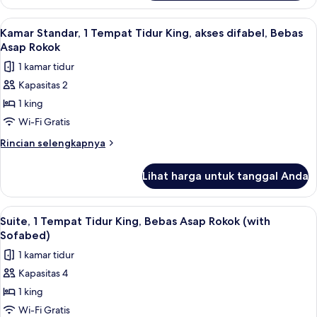
Kamar
Bebas
Standar,
Lihat
Seprai premium, bantalan ekstra lembu
Asap
2
1
Kamar Standar, 1 Tempat Tidur King, akses difabel, Bebas
semua
Tempat
Rokok
Asap Rokok
Tidur
foto
1 kamar tidur
King,
untuk
Bebas
Kapasitas 2
Kamar
Asap
1 king
Standar,
Rokok
1
Wi-Fi Gratis
Tempat
Rincian
Rincian selengkapnya
Tidur
lebih
lanjut
King,
Lihat harga untuk tanggal Anda
untuk
akses
Kamar
difabel,
Standar,
Lihat
Seprai premium, bantalan ekstra lembu
2
Bebas
1
Suite, 1 Tempat Tidur King, Bebas Asap Rokok (with
semua
Tempat
Asap
Sofabed)
Tidur
foto
Rokok
1 kamar tidur
King,
untuk
akses
Kapasitas 4
Suite,
difabel,
1 king
1
Bebas
Asap
Tempat
Wi-Fi Gratis