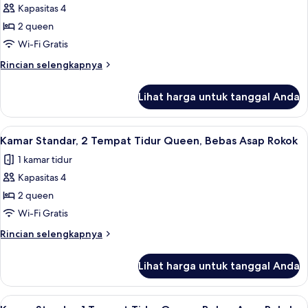
Grab
Studio
Kapasitas 4
untuk
Bars,
Suite,
Kamar
2 queen
Bathtub
Non-
Standar,
with
Wi-Fi Gratis
Smoking
Grab
2
Rincian
Rincian selengkapnya
Bars,
Tempat
lebih
Non-
Tidur
lanjut
Smoking
Lihat harga untuk tanggal Anda
untuk
Queen,
Kamar
Bebas
Standar,
Lihat
Seprai premium, bantalan ekstra lembu
Asap
3
2
Kamar Standar, 2 Tempat Tidur Queen, Bebas Asap Rokok
semua
Tempat
Rokok
1 kamar tidur
Tidur
foto
Queen,
Kapasitas 4
untuk
Bebas
Kamar
2 queen
Asap
Standar,
Rokok
Wi-Fi Gratis
2
Rincian
Rincian selengkapnya
Tempat
lebih
Tidur
lanjut
Lihat harga untuk tanggal Anda
untuk
Queen,
Kamar
Bebas
Standar,
Lihat
Kamar Standar, 1 Tempat Tidur Queen,
Asap
2
2