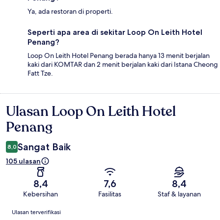
Ya, ada restoran di properti.
Seperti apa area di sekitar Loop On Leith Hotel
Penang?
Loop On Leith Hotel Penang berada hanya 13 menit berjalan
kaki dari KOMTAR dan 2 menit berjalan kaki dari Istana Cheong
Fatt Tze.
Ulasan Loop On Leith Hotel
Ulasan
Penang
Sangat Baik
8,0
105 ulasan
8,4
7,6
8,4
Kebersihan
Fasilitas
Staf & layanan
Ulasan
Ulasan terverifikasi