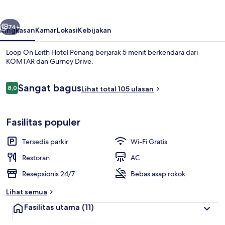
Hotel
Penang
belumnya
Berikutnya
74+
Ringkasan
Kamar
Lokasi
Kebijakan
Loop On Leith Hotel Penang berjarak 5 menit berkendara dari
KOMTAR dan Gurney Drive.
Ulasan
Sangat bagus
8,0
Lihat total 105 ulasan
8,0 dari 10
Fasilitas populer
Sarapan masakan setempat setiap ha
Tersedia parkir
Wi-Fi Gratis
Restoran
AC
Resepsionis 24/7
Bebas asap rokok
Lihat semua
Fasilitas utama
(11)