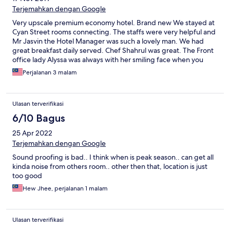
Terjemahkan dengan Google
Very upscale premium economy hotel. Brand new We stayed at
Cyan Street rooms connecting. The staffs were very helpful and
Mr Jasvin the Hotel Manager was such a lovely man. We had
great breakfast daily served. Chef Shahrul was great. The Front
office lady Alyssa was always with her smiling face when you
walk in and out of the hotel. Location of the hotel is the best as
Perjalanan 3 malam
its walking distance ro various tourist attraction. Nearby to the
famous Red Garden night market and food street.
Ulasan terverifikasi
6/10 Bagus
25 Apr 2022
Terjemahkan dengan Google
Sound proofing is bad.. I think when is peak season.. can get all
kinda noise from others room.. other then that, location is just
too good
Hew Jhee, perjalanan 1 malam
Ulasan terverifikasi