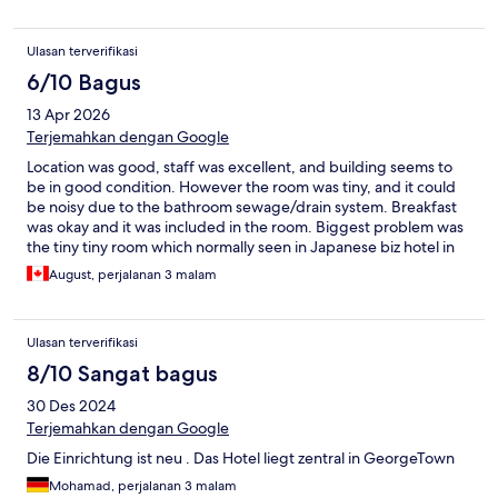
Ulasan terverifikasi
6/10 Bagus
13 Apr 2026
Terjemahkan dengan Google
Location was good, staff was excellent, and building seems to
be in good condition. However the room was tiny, and it could
be noisy due to the bathroom sewage/drain system. Breakfast
was okay and it was included in the room. Biggest problem was
the tiny tiny room which normally seen in Japanese biz hotel in
big cities. But this was in Penang. In room 206, the split AC fan
August, perjalanan 3 malam
blows directly to the bed, which make sleeping a big problem.
The room was so tiny, the AC unit cannot be located anywhere
else.
Ulasan terverifikasi
8/10 Sangat bagus
30 Des 2024
Terjemahkan dengan Google
Die Einrichtung ist neu . Das Hotel liegt zentral in GeorgeTown
Mohamad, perjalanan 3 malam