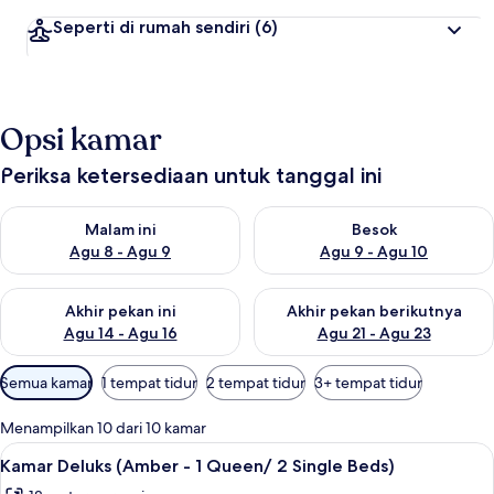
Seperti di rumah sendiri
(6)
Opsi kamar
Periksa ketersediaan untuk tanggal ini
Periksa ketersediaan untuk malam ini Agu 8 - Agu 9
Periksa ketersediaan untuk be
Malam ini
Besok
Agu 8 - Agu 9
Agu 9 - Agu 10
Periksa ketersediaan untuk akhir pekan ini Agu 14 - Agu 16
Periksa ketersediaan untuk ak
Akhir pekan ini
Akhir pekan berikutnya
Agu 14 - Agu 16
Agu 21 - Agu 23
Filter
Semua kamar
1 tempat tidur
2 tempat tidur
3+ tempat tidur
tersedia
untuk
Menampilkan 10 dari 10 kamar
kamar
Lihat
Kamar Deluks (Amber - 1 Queen/ 2 Sing
4
Kamar Deluks (Amber - 1 Queen/ 2 Single Beds)
semua