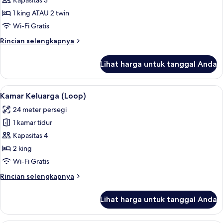
Kamar
Kapasitas 3
Premier
1 king ATAU 2 twin
(Cyan
Wi-Fi Gratis
-
Rincian
Rincian selengkapnya
1
lebih
Queen/2
lanjut
Lihat harga untuk tanggal Anda
untuk
Single
Kamar
Bed)
Premier
Lihat
Kamar Keluarga (Loop) | Minibar, bran
2
(Cyan
Kamar Keluarga (Loop)
semua
-
24 meter persegi
1
foto
Queen/2
1 kamar tidur
untuk
Single
Kamar
Kapasitas 4
Bed)
Keluarga
2 king
(Loop)
Wi-Fi Gratis
Rincian
Rincian selengkapnya
lebih
lanjut
Lihat harga untuk tanggal Anda
untuk
Kamar
Keluarga