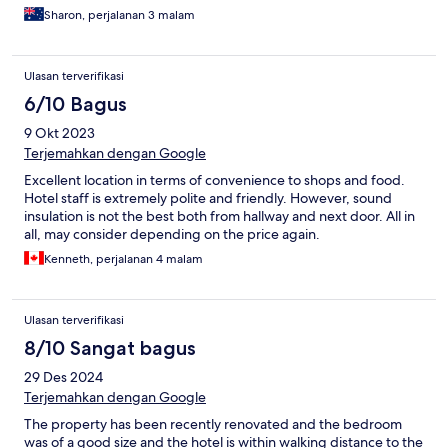
our didn't continue to late.
Sharon, perjalanan 3 malam
Ulasan terverifikasi
6/10 Bagus
9 Okt 2023
Terjemahkan dengan Google
Excellent location in terms of convenience to shops and food.
Hotel staff is extremely polite and friendly. However, sound
insulation is not the best both from hallway and next door. All in
all, may consider depending on the price again.
Kenneth, perjalanan 4 malam
Ulasan terverifikasi
8/10 Sangat bagus
29 Des 2024
Terjemahkan dengan Google
The property has been recently renovated and the bedroom
was of a good size and the hotel is within walking distance to the