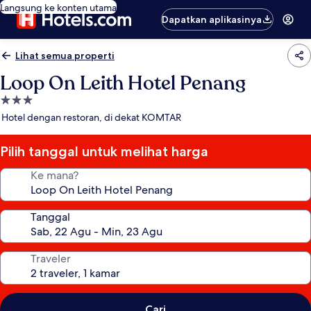
Langsung ke konten utama
Dapatkan aplikasinya
Lihat semua properti
Loop On Leith Hotel Penang
Properti
bintang
Hotel dengan restoran, di dekat KOMTAR
3.0
Pilih tanggal untuk melihat harga
Ke mana?
Tanggal
Traveler
Cari