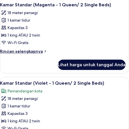
Lihat
Kamar Standar (Magenta - 1 Queen/ 2 S
4
(Loop)
Kamar Standar (Magenta - 1 Queen/ 2 Single Beds)
semua
18 meter persegi
foto
1 kamar tidur
untuk
Kamar
Kapasitas 3
Standar
1 king ATAU 2 twin
(Magenta
Wi-Fi Gratis
-
Rincian
Rincian selengkapnya
1
lebih
Queen/
lanjut
Lihat harga untuk tanggal Anda
untuk
2
Kamar
Single
Standar
Lihat
Kamar Standar (Violet - 1 Queen/ 2 Sin
Beds)
4
(Magenta
Kamar Standar (Violet - 1 Queen/ 2 Single Beds)
semua
-
Pemandangan kota
1
foto
Queen/
18 meter persegi
untuk
2
Kamar
1 kamar tidur
Single
Standar
Beds)
Kapasitas 3
(Violet
1 king ATAU 2 twin
-
Wi-Fi Gratis