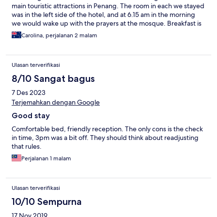
main touristic attractions in Penang. The room in each we stayed
was in the left side of the hotel, and at 6.15 am in the morning
we would wake up with the prayers at the mosque. Breakfast is
continental style - you can order omelettes, scrambled eggs or
Carolina, perjalanan 2 malam
fried eggs cooked to order, there's tea, coffee and orange juice
available, a hot station with Asian style noodles and fried rice,
sausages, toast and cereal.
Ulasan terverifikasi
8/10 Sangat bagus
7 Des 2023
Terjemahkan dengan Google
Good stay
Comfortable bed, friendly reception. The only cons is the check
in time, 3pm was a bit off. They should think about readjusting
that rules.
Perjalanan 1 malam
Ulasan terverifikasi
10/10 Sempurna
17 Nov 2019