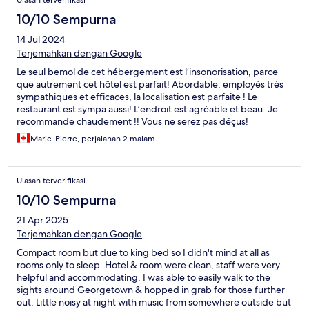
Ulasan terverifikasi
10/10 Sempurna
14 Jul 2024
Terjemahkan dengan Google
Le seul bemol de cet hébergement est l’insonorisation, parce
que autrement cet hôtel est parfait! Abordable, employés très
sympathiques et efficaces, la localisation est parfaite ! Le
restaurant est sympa aussi! L’endroit est agréable et beau. Je
recommande chaudement !! Vous ne serez pas déçus!
Marie-Pierre, perjalanan 2 malam
Ulasan terverifikasi
10/10 Sempurna
21 Apr 2025
Terjemahkan dengan Google
Compact room but due to king bed so I didn't mind at all as
rooms only to sleep. Hotel & room were clean, staff were very
helpful and accommodating. I was able to easily walk to the
sights around Georgetown & hopped in grab for those further
out. Little noisy at night with music from somewhere outside but