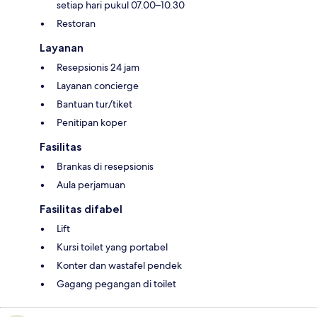
setiap hari pukul 07.00–10.30
Restoran
Layanan
Resepsionis 24 jam
Layanan concierge
Bantuan tur/tiket
Penitipan koper
Fasilitas
Brankas di resepsionis
Aula perjamuan
Fasilitas difabel
Lift
Kursi toilet yang portabel
Konter dan wastafel pendek
Gagang pegangan di toilet