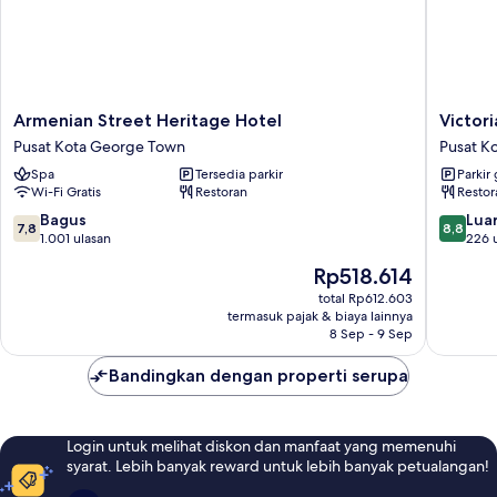
Armenian
Victoria
Armenian Street Heritage Hotel
Victor
Street
Garden
Pusat Kota George Town
Pusat K
Heritage
Hotel
Spa
Tersedia parkir
Parkir 
Hotel
Pusat
Wi-Fi Gratis
Restoran
Restor
Pusat
Kota
Kota
George
7.8
8.8
Bagus
Luar
7,8
8,8
George
Town
dari
dari
1.001 ulasan
226 
Town
10,
10,
Harga
Rp518.614
Bagus,
Luar
sekarang
1.001
Biasa,
total Rp612.603
Rp518.614
termasuk pajak & biaya lainnya
ulasan
226
8 Sep - 9 Sep
ulasan
Bandingkan dengan properti serupa
Login untuk melihat diskon dan manfaat yang memenuhi
syarat. Lebih banyak reward untuk lebih banyak petualangan!