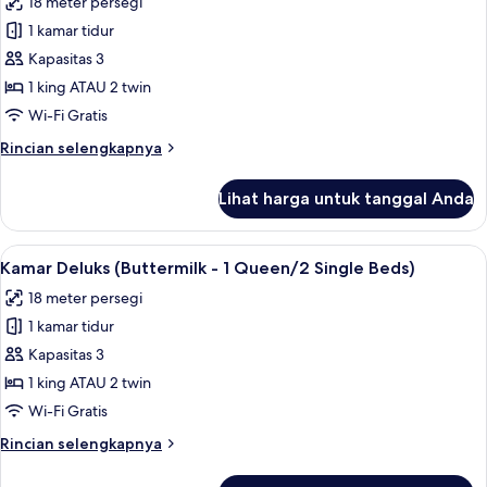
18 meter persegi
foto
1 kamar tidur
untuk
Kamar
Kapasitas 3
Deluks
1 king ATAU 2 twin
(Amber
Wi-Fi Gratis
-
Rincian
Rincian selengkapnya
1
lebih
Queen/
lanjut
Lihat harga untuk tanggal Anda
untuk
2
Kamar
Single
Deluks
Lihat
Kamar Deluks (Buttermilk - 1 Queen/2 
Beds)
4
(Amber
Kamar Deluks (Buttermilk - 1 Queen/2 Single Beds)
semua
-
18 meter persegi
1
foto
Queen/
1 kamar tidur
untuk
2
Kamar
Kapasitas 3
Single
Deluks
Beds)
1 king ATAU 2 twin
(Buttermilk
Wi-Fi Gratis
-
Rincian
Rincian selengkapnya
1
lebih
Queen/2
lanjut