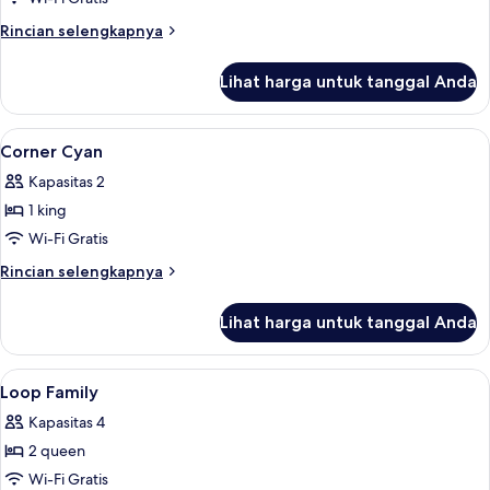
1
Rincian
Rincian selengkapnya
Queen/
lebih
2
lanjut
Lihat harga untuk tanggal Anda
Single
untuk
Kamar
Beds)
Standar
Lihat
Minibar, brankas, meja kerja, dan rua
4
(Violet
Corner Cyan
semua
-
Kapasitas 2
1
foto
Queen/
1 king
untuk
2
Corner
Wi-Fi Gratis
Single
Cyan
Beds)
Rincian
Rincian selengkapnya
lebih
lanjut
Lihat harga untuk tanggal Anda
untuk
Corner
Cyan
Lihat
Minibar, brankas, meja kerja, dan rua
5
Loop Family
semua
Kapasitas 4
foto
2 queen
untuk
Loop
Wi-Fi Gratis