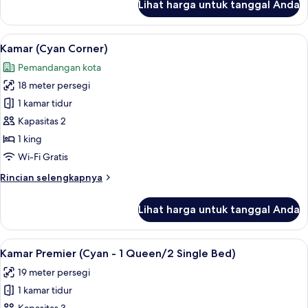
Lihat harga untuk tanggal Anda
untuk
Single
Kamar
Beds)
Deluks
Lihat
Kamar (Cyan Corner) | Minibar, branka
4
(Buttermilk
Kamar (Cyan Corner)
semua
-
Pemandangan kota
1
foto
Queen/2
18 meter persegi
untuk
Single
Kamar
1 kamar tidur
Beds)
(Cyan
Kapasitas 2
Corner)
1 king
Wi-Fi Gratis
Rincian
Rincian selengkapnya
lebih
lanjut
Lihat harga untuk tanggal Anda
untuk
Kamar
(Cyan
Lihat
Kamar Premier (Cyan - 1 Queen/2 Singl
4
Corner)
Kamar Premier (Cyan - 1 Queen/2 Single Bed)
semua
19 meter persegi
foto
1 kamar tidur
untuk