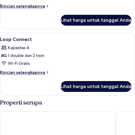
Family
Rincian
Rincian selengkapnya
lebih
lanjut
Lihat harga untuk tanggal Anda
untuk
Loop
Family
Lihat
Minibar, brankas, meja kerja, dan rua
4
Loop Connect
semua
Kapasitas 4
foto
1 double dan 2 twin
untuk
Loop
Wi-Fi Gratis
Connect
Rincian
Rincian selengkapnya
lebih
lanjut
Lihat harga untuk tanggal Anda
untuk
Loop
Connect
Properti serupa
Armenian Street Heritage Hotel
Victoria