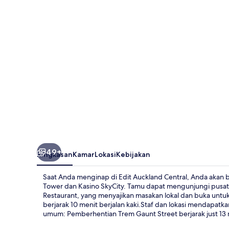
49+
Ringkasan
Kamar
Lokasi
Kebijakan
Saat Anda menginap di Edit Auckland Central, Anda akan ber
Tower dan Kasino SkyCity. Tamu dapat mengunjungi pusat
Restaurant, yang menyajikan masakan lokal dan buka untuk 
berjarak 10 menit berjalan kaki.Staf dan lokasi mendapatka
umum: Pemberhentian Trem Gaunt Street berjarak just 13 me