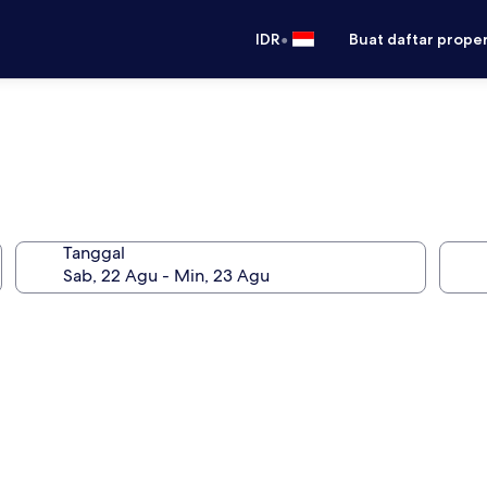
•
IDR
Buat daftar prope
Tanggal