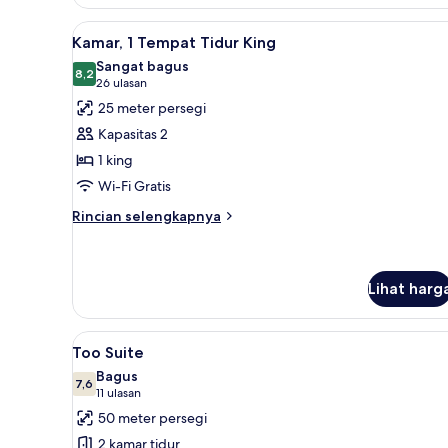
King
Lihat
Kamar, 1 Tempat Tidur King | Br
5
Kamar, 1 Tempat Tidur King
semua
Sangat bagus
foto
8,2
8,2 dari 10
(26
26 ulasan
untuk
ulasan)
25 meter persegi
Kamar,
Kapasitas 2
1
1 king
Tempat
Wi-Fi Gratis
Tidur
King
Rincian
Rincian selengkapnya
lebih
lanjut
untuk
Kamar,
Lihat harg
1
Tempat
Lihat
Too Suite | Ruang keluarga | Te
Tidur
9
Too Suite
King
semua
Bagus
foto
7,6
7,6 dari 10
(11
11 ulasan
untuk
ulasan)
50 meter persegi
Too
2 kamar tidur