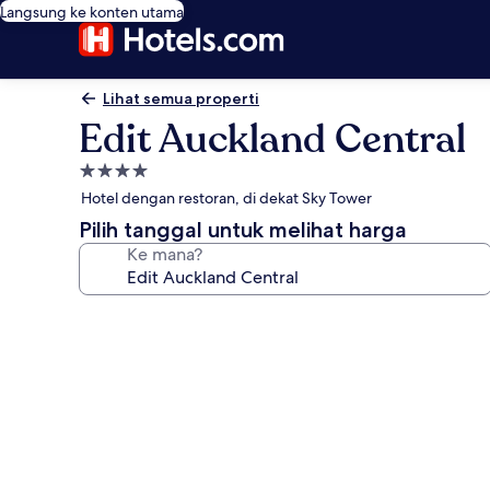
Langsung ke konten utama
Lihat semua properti
Edit Auckland Central
Properti
bintang
Hotel dengan restoran, di dekat Sky Tower
4.0
Pilih tanggal untuk melihat harga
Ke mana?
Galeri
foto
untuk
Edit
Auckland
Central