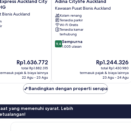
Adina
 Express Auckland City
Adina Citylife Auckland
Citylife
IHG
Kawasan Pusat Bisnis Auckland
Auckland
 Bisnis Auckland
Kolam renang
Kawasan
Tersedia parkir
an
Pusat
Wi-Fi Gratis
ir
Bisnis
Tersedia kamar
Auckland
terhubung
9.4
Sempurna
9,4
dari
1.005 ulasan
10,
Sempurna,
Harga
Harga
Rp1.636.772
Rp1.244.326
1.005
sekarang
sekarang
ulasan
total Rp1.882.315
total Rp1.430.980
Rp1.636.772
Rp1.244.326
termasuk pajak & biaya lainnya
termasuk pajak & biaya lainnya
22 Agu - 23 Agu
23 Agu - 24 Agu
Bandingkan dengan properti serupa
faat yang memenuhi syarat. Lebih
etualangan!