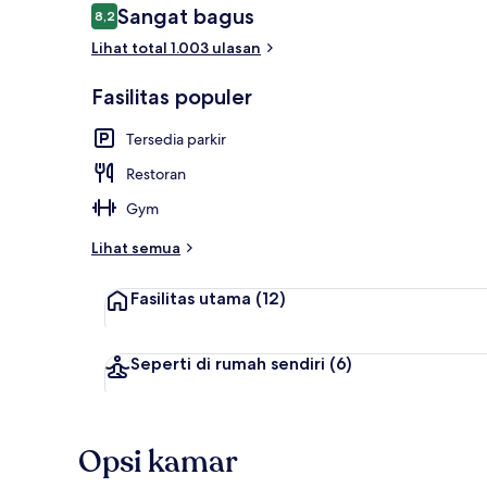
Ulasan
Sangat bagus
8,2
8,2 dari 10
Lihat total 1.003 ulasan
Ruang duduk
Fasilitas populer
Tersedia parkir
Restoran
Gym
Lihat semua
Fasilitas utama
(12)
Seperti di rumah sendiri
(6)
Opsi kamar