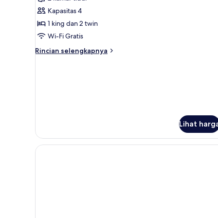
Suite
Kapasitas 4
1 king dan 2 twin
Wi-Fi Gratis
Rincian
Rincian selengkapnya
lebih
lanjut
untuk
Too
Suite
Lihat harg