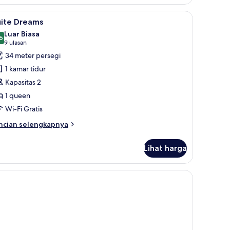
he
it
 dari kamar
ihat
Brankas, meja kerja, setrika/meja setrika, dan 
5
uite Dreams
emua
Luar Biasa
oto
6
8,6 dari 10
(9
9 ulasan
ntuk
ulasan)
34 meter persegi
uite
1 kamar tidur
reams
Kapasitas 2
1 queen
Wi-Fi Gratis
ncian
ncian selengkapnya
bih
njut
Lihat harga
tuk
ite
reams
ka, dan Wi-Fi gratis