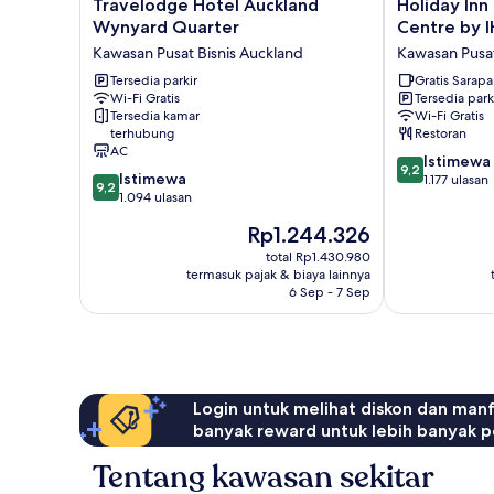
Travelodge
Holiday
Travelodge Hotel Auckland
Holiday Inn
Hotel
Inn
Wynyard Quarter
Centre by 
Auckland
Express
Kawasan Pusat Bisnis Auckland
Kawasan Pusat
Wynyard
Auckland
Quarter
Tersedia parkir
City
Gratis Sarap
Wi-Fi Gratis
Tersedia park
Kawasan
Centre
Tersedia kamar
Wi-Fi Gratis
Pusat
by
terhubung
Restoran
Bisnis
IHG
AC
9.2
Auckland
Kawasan
Istimewa
9,2
9.2
Istimewa
dari
Pusat
1.177 ulasan
9,2
dari
1.094 ulasan
10,
Bisnis
10,
Istimewa,
Auckland
Harga
Rp1.244.326
Istimewa,
1.177
sekarang
1.094
total Rp1.430.980
ulasan
Rp1.244.326
termasuk pajak & biaya lainnya
ulasan
6 Sep - 7 Sep
Login untuk melihat diskon dan man
banyak reward untuk lebih banyak p
Tentang kawasan sekitar