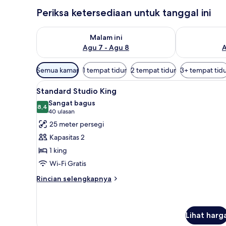
Periksa ketersediaan untuk tanggal ini
Periksa ketersediaan untuk malam ini Agu 7 - Agu 8
Periksa keter
Malam ini
Agu 7 - Agu 8
A
Filter
Semua kamar
1 tempat tidur
2 tempat tidur
3+ tempat tid
tersedia
Lihat
Standard Studio King | Brankas,
untuk
6
Standard Studio King
semua
kamar
Sangat bagus
foto
8,4
8,4 dari 10
(40
40 ulasan
untuk
ulasan)
25 meter persegi
Standard
Kapasitas 2
Studio
1 king
King
Wi-Fi Gratis
Rincian
Rincian selengkapnya
lebih
lanjut
untuk
Standard
Lihat harg
Studio