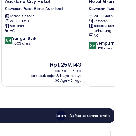
Auckland
Hotel
Auckland City Hotel
Hotel Grand Chancel
City
Grand
Kawasan Pusat Bisnis Auckland
Kawasan Pusat Bisnis Au
Hotel
Chancellor
Tersedia parkir
Wi-Fi Gratis
Kawasan
Auckland
Wi-Fi Gratis
Restoran
Pusat
Kawasan
Restoran
Tersedia kamar
Bisnis
Pusat
AC
terhubung
Auckland
Bisnis
AC
8.4
Sangat Baik
Auckland
8,4
9.6
Sempurna
dari
1.003 ulasan
9,6
dari
1.128 ulasan
10,
10,
Sangat
Sempurna,
Baik,
Harga
H
Rp1.259.143
1.128
1.003
sekarang
s
ulasan
ulasan
total Rp1.448.015
Rp1.259.143
R
termasuk pajak & biaya lainnya
termasuk paj
30 Agu - 31 Agu
Login
Daftar sekarang, gratis