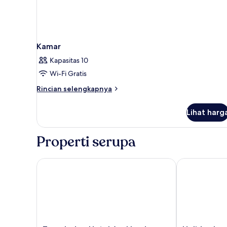
Kamar
Kapasitas 10
Wi-Fi Gratis
Rincian
Rincian selengkapnya
lebih
lanjut
Lihat harg
untuk
Kamar
Properti serupa
Travelodge Hotel Auckland Wynyard Quarter
Holiday Inn E