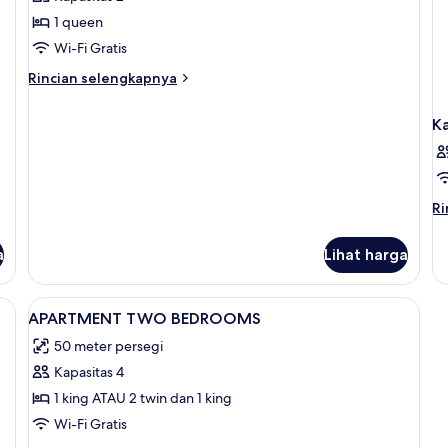
1 queen
Wi-Fi Gratis
Rincian
Rincian selengkapnya
lebih
lanjut
K
untuk
Snug
Ri
Ri
le
la
a
Lihat harga
un
K
Lihat
Brankas, meja kerja, setrika/meja setri
5
APARTMENT TWO BEDROOMS
semua
50 meter persegi
foto
Kapasitas 4
untuk
APARTMENT
1 king ATAU 2 twin dan 1 king
TWO
Wi-Fi Gratis
BEDROOMS