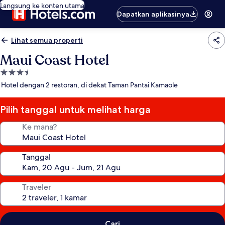
Langsung ke konten utama
Dapatkan aplikasinya
Lihat semua properti
Maui Coast Hotel
Properti
bintang
Hotel dengan 2 restoran, di dekat Taman Pantai Kamaole
3.5
Pilih tanggal untuk melihat harga
Ke mana?
Tanggal
Traveler
Cari