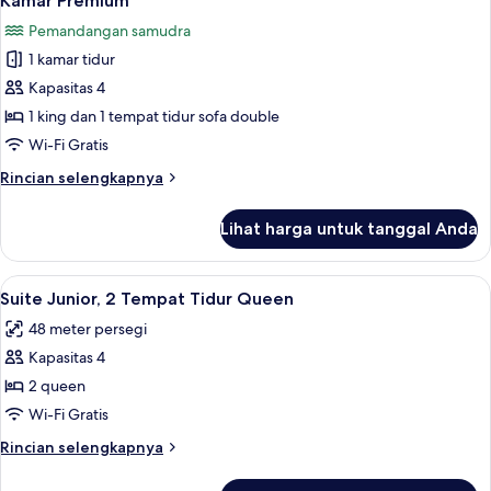
Kamar Premium
semua
Pemandangan samudra
foto
1 kamar tidur
untuk
Kamar
Kapasitas 4
Premium
1 king dan 1 tempat tidur sofa double
Wi-Fi Gratis
Rincian
Rincian selengkapnya
lebih
lanjut
Lihat harga untuk tanggal Anda
untuk
Kamar
Premium
Lihat
Seprai premium, bantalan ekstra lemb
7
Suite Junior, 2 Tempat Tidur Queen
semua
48 meter persegi
foto
Kapasitas 4
untuk
Suite
2 queen
Junior,
Wi-Fi Gratis
2
Rincian
Rincian selengkapnya
Tempat
lebih
Tidur
lanjut