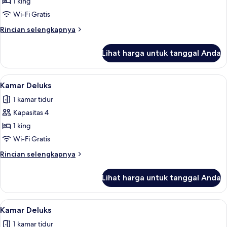
Suite
1 king
Junior,
Wi-Fi Gratis
1
Rincian
Rincian selengkapnya
Tempat
lebih
Tidur
lanjut
Lihat harga untuk tanggal Anda
untuk
King
Suite
Junior,
Lihat
Kamar Deluks | Seprai premium, banta
6
1
Kamar Deluks
semua
Tempat
1 kamar tidur
Tidur
foto
King
Kapasitas 4
untuk
Kamar
1 king
Deluks
Wi-Fi Gratis
Rincian
Rincian selengkapnya
lebih
lanjut
Lihat harga untuk tanggal Anda
untuk
Kamar
Deluks
Lihat
Seprai premium, bantalan ekstra lemb
6
Kamar Deluks
semua
1 kamar tidur