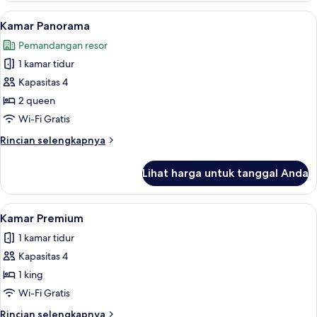
Panorama
Lihat
Kamar Panorama | Pemandangan dari
6
Kamar Panorama
semua
Pemandangan resor
foto
1 kamar tidur
untuk
Kamar
Kapasitas 4
Panorama
2 queen
Wi-Fi Gratis
Rincian
Rincian selengkapnya
lebih
lanjut
Lihat harga untuk tanggal Anda
untuk
Kamar
Panorama
Lihat
Kamar Premium | Pemandangan dari 
7
Kamar Premium
semua
1 kamar tidur
foto
Kapasitas 4
untuk
Kamar
1 king
Premium
Wi-Fi Gratis
Rincian
Rincian selengkapnya