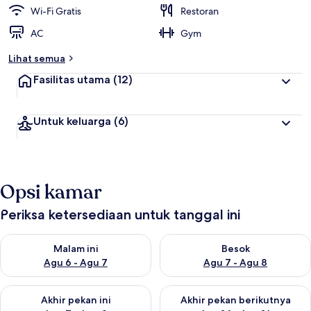
t
Wi-Fi Gratis
Restoran
e
AC
Gym
r
b
Lihat semua
a
i
Fasilitas utama
(12)
k
o
Untuk keluarga
(6)
l
e
h
t
Opsi kamar
r
a
v
Periksa ketersediaan untuk tanggal ini
e
l
Periksa ketersediaan untuk malam ini Agu 6 - Agu 7
Periksa ketersediaan untuk be
e
Malam ini
Besok
r
Agu 6 - Agu 7
Agu 7 - Agu 8
Periksa ketersediaan untuk akhir pekan ini Agu 7 - Agu 9
Periksa ketersediaan untuk ak
Akhir pekan ini
Akhir pekan berikutnya