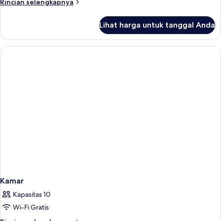
Rincian
Rincian selengkapnya
Tempat
lebih
Tidur
lanjut
Lihat harga untuk tanggal Anda
untuk
Queen
Kamar
Deluks,
2
Tempat
Tidur
Queen
Kamar
Kapasitas 10
Wi-Fi Gratis