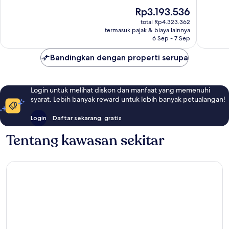
10,
10,
Harga
Rp3.193.536
Luar
Istimew
sekarang
Biasa,
1.004
total Rp4.323.362
Rp3.193.536
termasuk pajak & biaya lainnya
1.555
ulasan
6 Sep - 7 Sep
ulasan
Bandingkan dengan properti serupa
Login untuk melihat diskon dan manfaat yang memenuhi
syarat. Lebih banyak reward untuk lebih banyak petualangan!
Login
Daftar sekarang, gratis
Tentang kawasan sekitar