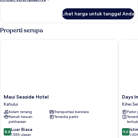
lebih
lanjut
Lihat harga untuk tanggal Anda
untuk
Kamar
Properti serupa
Maui Seaside Hotel
Days In
Maui
Days
Maui Seaside Hotel
Days I
Seaside
Inn
Kahului
Kihei Se
Hotel
by
Kolam renang
Transportasi bandara
Parkir 
Kahului
Wyndh
Ramah hewan
Tersedia parkir
Tersed
Maui
peliharaan
terhu
Oceanfr
8.8
9.0
Luar Biasa
Kihei
Ist
8,8
9,0
dari
dari
1.555 ulasan
Selatan
1.004