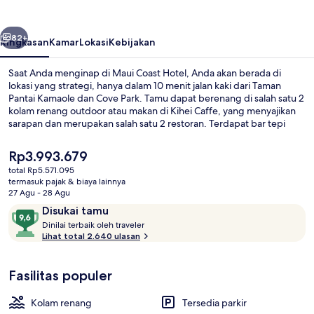
belumnya
Berikutnya
82+
Ringkasan
Kamar
Lokasi
Kebijakan
Saat Anda menginap di Maui Coast Hotel, Anda akan berada di
lokasi yang strategi, hanya dalam 10 menit jalan kaki dari Taman
Pantai Kamaole dan Cove Park. Tamu dapat berenang di salah satu 2
kolam renang outdoor atau makan di Kihei Caffe, yang menyajikan
sarapan dan merupakan salah satu 2 restoran. Terdapat bar tepi
kolam renang dan pusat kebugaran 24 jam, serta fasilitas dalam
kamar yang meliputi kulkas dan microwave. Kolam renang dan staf
Harga
Rp3.993.679
mendapatkan nilai yang bagus dari para traveler.
saat
total Rp5.571.095
ini
termasuk pajak & biaya lainnya
Suite Superior | Pemandangan dari k
Rp3.993.679
27 Agu - 28 Agu
Ulasan
9,6
Disukai tamu
D
dari
Dinilai terbaik oleh traveler
i
Lihat total 2.640 ulasan
10,
n
Disukai
i
tamu
Fasilitas populer
l
a
i
Kolam renang
Tersedia parkir