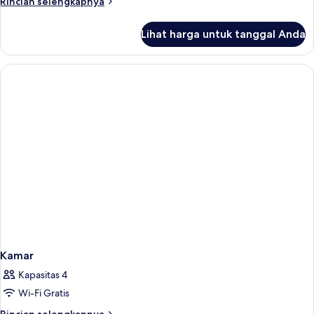
Rincian
Rincian selengkapnya
lebih
lanjut
Lihat harga untuk tanggal Anda
untuk
Kamar
Kamar
Kapasitas 4
Wi-Fi Gratis
Rincian