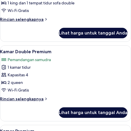
Superior
1 king dan 1 tempat tidur sofa double
Wi-Fi Gratis
Rincian
Rincian selengkapnya
lebih
lanjut
Lihat harga untuk tanggal Anda
untuk
Suite
Superior
Lihat
Kamar Double Premium | Seprai premi
8
Kamar Double Premium
semua
Pemandangan samudra
foto
1 kamar tidur
untuk
Kamar
Kapasitas 4
Double
2 queen
Premium
Wi-Fi Gratis
Rincian
Rincian selengkapnya
lebih
lanjut
Lihat harga untuk tanggal Anda
untuk
Kamar
Double
Lihat
Seprai premium, bantalan ekstra lemb
7
Premium