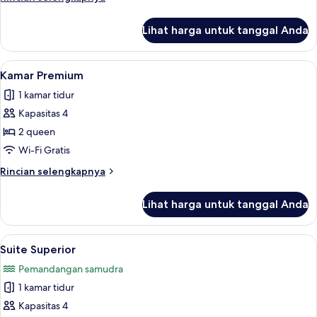
lebih
lanjut
Lihat harga untuk tanggal Anda
untuk
Kamar
Premium
Lihat
Kamar Premium | Pemandangan dari 
7
Kamar Premium
semua
1 kamar tidur
foto
Kapasitas 4
untuk
Kamar
2 queen
Premium
Wi-Fi Gratis
Rincian
Rincian selengkapnya
lebih
lanjut
Lihat harga untuk tanggal Anda
untuk
Kamar
Premium
Lihat
Suite Superior | Seprai premium, bant
7
Suite Superior
semua
Pemandangan samudra
foto
1 kamar tidur
untuk
Suite
Kapasitas 4