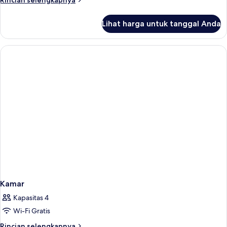
Rincian selengkapnya
lebih
lanjut
Lihat harga untuk tanggal Anda
untuk
Kamar
Kamar
Kapasitas 4
Wi-Fi Gratis
Rincian
Rincian selengkapnya