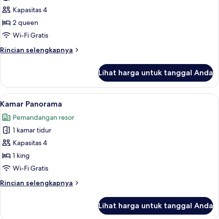
foto
Kapasitas 4
untuk
Kamar
2 queen
Deluks
Wi-Fi Gratis
Rincian
Rincian selengkapnya
lebih
lanjut
Lihat harga untuk tanggal Anda
untuk
Kamar
Deluks
Lihat
Kamar Panorama | Seprai premium, ba
7
Kamar Panorama
semua
Pemandangan resor
foto
1 kamar tidur
untuk
Kamar
Kapasitas 4
Panorama
1 king
Wi-Fi Gratis
Rincian
Rincian selengkapnya
lebih
lanjut
Lihat harga untuk tanggal Anda
untuk
Kamar