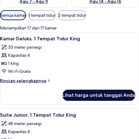
Agu 7 - Agu 9
Agu 14 - Agu 16
Filter
Semua kamar
1 tempat tidur
2 tempat tidur
tersedia
untuk
Menampilkan 17 dari 17 kamar
kamar
Lihat
Kamar Deluks, 1 Tempat Tidur King | S
6
Kamar Deluks, 1 Tempat Tidur King
semua
33 meter persegi
foto
Kapasitas 4
untuk
Kamar
1 king
Deluks,
Wi-Fi Gratis
1
Rincian
Rincian selengkapnya
Tempat
lebih
Tidur
lanjut
Lihat harga untuk tanggal Anda
untuk
King
Kamar
Deluks,
Lihat
Suite Junior, 1 Tempat Tidur King | S
6
1
Suite Junior, 1 Tempat Tidur King
semua
Tempat
48 meter persegi
Tidur
foto
King
Kapasitas 4
untuk