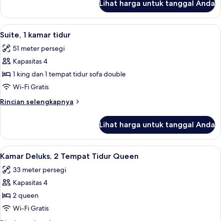
Lihat harga untuk tanggal Anda
untuk
Queen
Suite
Junior,
Lihat
Suite, 1 kamar tidur | Seprai premium,
6
2
Suite, 1 kamar tidur
semua
Tempat
51 meter persegi
Tidur
foto
Queen
Kapasitas 4
untuk
Suite,
1 king dan 1 tempat tidur sofa double
1
Wi-Fi Gratis
kamar
Rincian
Rincian selengkapnya
tidur
lebih
lanjut
Lihat harga untuk tanggal Anda
untuk
Suite,
1
Lihat
Kamar Deluks, 2 Tempat Tidur Queen |
6
kamar
Kamar Deluks, 2 Tempat Tidur Queen
semua
tidur
33 meter persegi
foto
Kapasitas 4
untuk
Kamar
2 queen
Deluks,
Wi-Fi Gratis
2