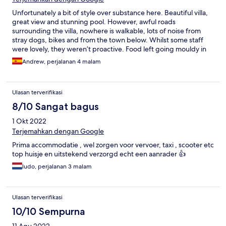
Unfortunately a bit of style over substance here. Beautiful villa,
great view and stunning pool. However, awful roads
surrounding the villa, nowhere is walkable, lots of noise from
stray dogs, bikes and from the town below. Whilst some staff
were lovely, they weren’t proactive. Food left going mouldy in
the room and not removed during cleaning. We had a power
Andrew, perjalanan 4 malam
cut which was out of their hands, but we had to contact them to
find out if there were any battery or solar lights. After a couple
of hours they provided 6 tea lights and a torch finally. It felt as
Ulasan terverifikasi
though we were an inconvenience. They did offer 50% off late
check out the next day which was appreciated.
8/10 Sangat bagus
1 Okt 2022
Terjemahkan dengan Google
Prima accommodatie , wel zorgen voor vervoer, taxi , scooter etc
top huisje en uitstekend verzorgd echt een aanrader 👍
ludo, perjalanan 3 malam
Ulasan terverifikasi
10/10 Sempurna