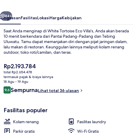
Villa's
belumnya
Berikutnya
84+
Ringkasan
Fasilitas
Lokasi
Harga
Kebijakan
Saat Anda menginap di White Tortoise Eco Villa's, Anda akan berada
10 menit berkendara dari Pantai Padang-Padang dan Tebing
Uluwatu. Tamu dapat memanjakan diri dengan pijat jaringan dalam,
lalu makan di restoran. Keunggulan lainnya meliputi kolam renang
outdoor, toko roti/camilan, dan teras.
Harga
Rp2.193.784
saat
total Rp2.654.478
ini
termasuk pajak & biaya lainnya
Vila Mewah | Kolam renang pribadi
Rp2.193.784
18 Agu - 19 Agu
Ulasan
Sempurna
9,6
Lihat total 36 ulasan
9,6 dari 10
Fasilitas populer
Kolam renang
Fasilitas laundry
Parkir gratis
Wi-Fi Gratis