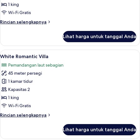
1 king
Wi-Fi Gratis
Rincian
Rincian selengkapnya
lebih
lanjut
Lihat harga untuk tanggal Anda
untuk
Vila
Mewah
Lihat
White Romantic Villa | Isi minibar grati
15
White Romantic Villa
semua
Pemandangan laut sebagian
foto
45 meter persegi
untuk
White
1 kamar tidur
Romantic
Kapasitas 2
Villa
1 king
Wi-Fi Gratis
Rincian
Rincian selengkapnya
lebih
lanjut
Lihat harga untuk tanggal Anda
untuk
White