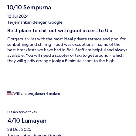
minute drive from everywhere we wanted to go (restaurants,
shops, beaches, spa)! The staff also arranged private massages
10/10 Sempurna
for us in our villa which was wonderful and so relaxing. Overall,
12 Jul 2024
we had an excellent stay here.
Terjemahkan dengan Google
Best place to chill out with good access to Ulu
Gorgeous villas with the most ideal private terrace and pool for
sunbathing and chilling. Food was exceptional - some of the
best breakfasts we have had in Bali. Staff are helpful and always
available. You will need a scooter or taxi to get around - which
they will gladly arrange (only a 5 minute scoot to the high
street). 10/10 recommend. You are quite close to nature with the
sound of roosters, dogs, cats, birds at all times of day/night.
There were some occasional monkey visitors - however they
kept their distance.
William, perjalanan 4 malam
Ulasan terverifikasi
4/10 Lumayan
28 Des 2025
Terjemahkan dengan Google