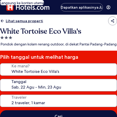
Langsung ke konten utama
Dapatkan aplikasinya
Lihat semua properti
White Tortoise Eco Villa's
Properti
bintang
Pondok dengan kolam renang outdoor, di dekat Pantai Padang-Padang
3.0
Pilih tanggal untuk melihat harga
Ke mana?
Tanggal
Traveler
Cari