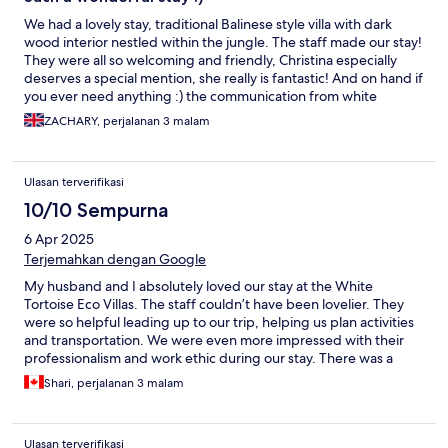
We had a lovely stay, traditional Balinese style villa with dark
wood interior nestled within the jungle. The staff made our stay!
They were all so welcoming and friendly, Christina especially
deserves a special mention, she really is fantastic! And on hand if
you ever need anything :) the communication from white
tortoise was exceptional. They even went above and beyond
ZACHARY, perjalanan 3 malam
when we needed medication for a sun allergy, where they
sourced and collected the medication for us. Breakfast was
incredible too!
Ulasan terverifikasi
10/10 Sempurna
6 Apr 2025
Terjemahkan dengan Google
My husband and I absolutely loved our stay at the White
Tortoise Eco Villas. The staff couldn’t have been lovelier. They
were so helpful leading up to our trip, helping us plan activities
and transportation. We were even more impressed with their
professionalism and work ethic during our stay. There was a
delicious breakfast included in our stay that staff would deliver
Shari, perjalanan 3 malam
to your villa and you could upgrade for a fee to have a floating
breakfast delivered to your room. The food was great and
excellent service. We liked the location as it was a short 5-15
Ulasan terverifikasi