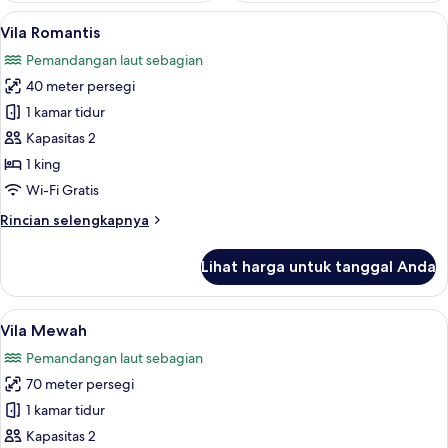
Lihat
Vila Romantis | Isi minibar gratis, bran
21
Vila Romantis
semua
Pemandangan laut sebagian
foto
40 meter persegi
untuk
Vila
1 kamar tidur
Romantis
Kapasitas 2
1 king
Wi-Fi Gratis
Rincian
Rincian selengkapnya
lebih
lanjut
Lihat harga untuk tanggal Anda
untuk
Vila
Romantis
Lihat
Vila Mewah | Teras/patio
20
Vila Mewah
semua
Pemandangan laut sebagian
foto
70 meter persegi
untuk
Vila
1 kamar tidur
Mewah
Kapasitas 2