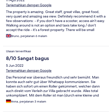
11 Agu 2022
Terjemahkan dengan Google
The property is amazing. Great staff, great villas, great food,
very quiet and amazing sea view. Definitely recommend it with a
few observations: - if you don’t have a scooter, access ain’t easy.
Walking around is not an option and taxis take long / don’t
accept the ride - it’s a forest property. There will be small
animals like frogs and insects around. If you are too bothered,
Bruno, perjalanan 6 malam
think twice - the shower was mostly cold and the water pressure
weak. But the property manager said they would fix it
Ulasan terverifikasi
8/10 Sangat bagus
5 Jun 2022
Terjemahkan dengan Google
Das Personal war überaus freundlich und sehr bemüht. Man
konnte auch sehr gut über Whatsapp kommunizieren. Sie
haben sich sofort um einen Roller gekümmert, welcher dann
auch direkt vom Verleih zur Villa gebracht wurde. Alles total
unkompliziert. Mit dem Roller ist man (durch eine kleine und
hügelige Waldstraße) recht schnell an der Hauptstraße mit
Anna, perjalanan 3 malam
vielen tollen Restaurants und Cafes. Das Frühstück, wie auch
Kaffee und frisch gepresste Säfte waren sehr lecker und man