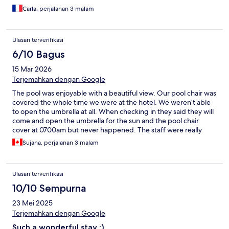
Carla, perjalanan 3 malam
Ulasan terverifikasi
6/10 Bagus
15 Mar 2026
Terjemahkan dengan Google
The pool was enjoyable with a beautiful view. Our pool chair was
covered the whole time we were at the hotel. We weren’t able
to open the umbrella at all. When checking in they said they will
come and open the umbrella for the sun and the pool chair
cover at 0700am but never happened. The staff were really
friendly. An issue we had was that we got a message saying our
Sujana, perjalanan 3 malam
stay will have breakfast included, but when checking in they
said no that message we received from Expedia was wrong.
Which is false advertising and we budget the trip with thinking
Ulasan terverifikasi
breakfast is included. We ended up being short in cash and had
to start using our cards.
10/10 Sempurna
23 Mei 2025
Terjemahkan dengan Google
Such a wonderful stay :)