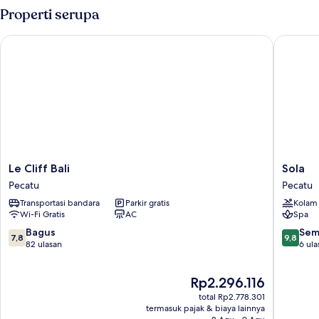
Romantic
Properti serupa
Villa
Le Cliff Bali
Sola
Le
Sola
Le Cliff Bali
Sola
Cliff
Pecatu
Pecatu
Pecatu
Bali
Transportasi bandara
Parkir gratis
Kolam
Pecatu
Wi-Fi Gratis
AC
Spa
7.8
9.8
Bagus
Sem
7,8
9,8
dari
dari
82 ulasan
6 ula
10,
10,
Bagus,
Sempur
Harga
Rp2.296.116
82
6
sekarang
ulasan
ulasan
total Rp2.778.301
Rp2.296.116
termasuk pajak & biaya lainnya