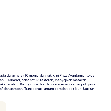
Video kreat
rada dalam jarak 10 menit jalan kaki dari Plaza Ayuntamiento dan
an El Mirador, salah satu 3 restoran, menyajikan masakan
akan malam. Keunggulan lain di hotel mewah ini meliputi pusat
Smart TV 55-
taf dan sarapan. Transportasi umum berada tidak jauh: Stasiun