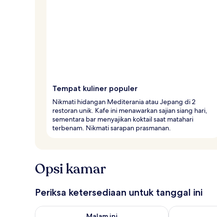
l
e
r
Tempat kuliner populer
Nikmati hidangan Mediterania atau Jepang di 2
restoran unik. Kafe ini menawarkan sajian siang hari,
sementara bar menyajikan koktail saat matahari
terbenam. Nikmati sarapan prasmanan.
Opsi kamar
Periksa ketersediaan untuk tanggal ini
Periksa ketersediaan untuk malam ini Agu 7 - Agu 8
Periksa keter
Malam ini