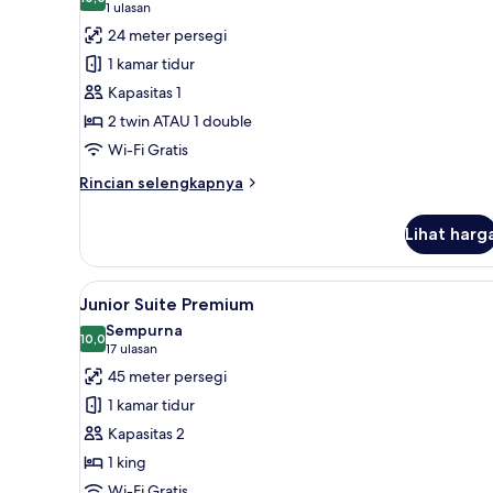
foto
10,0 dari 10
(1
1 ulasan
Twin
untuk
ulasan)
24 meter persegi
(Interior)
Kamar
1 kamar tidur
Double
Kapasitas 1
Premium
2 twin ATAU 1 double
untuk
Wi-Fi Gratis
1
Orang
Rincian
Rincian selengkapnya
lebih
lanjut
Lihat harg
untuk
Kamar
Double
Lihat
Seprai premium, selimut bulu 
5
Premium
Junior Suite Premium
semua
untuk
Sempurna
1
foto
10,0
10,0 dari 10
(17
17 ulasan
Orang
untuk
ulasan)
45 meter persegi
Junior
1 kamar tidur
Suite
Kapasitas 2
Premium
1 king
Wi-Fi Gratis