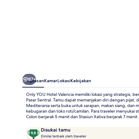
87+
Ringkasan
Kamar
Lokasi
Kebijakan
Only YOU Hotel Valencia memiliki lokasi yang strategis, be
Pasar Sentral. Tamu dapat memanjakan diri dengan pijat, d
Mediterania serta buka untuk sarapan, makan siang, dan m
kebugaran dan toko roti/camilan. Para traveler menyukai s
Colon berjarak 5 menit dan Stasiun Xativa berjarak 7 menit.
Ulasan
9,8
Disukai tamu
D
dari
Dinilai terbaik oleh traveler