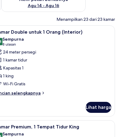
Agu 14 - Agu 16
Menampilkan 23 dari 23 kamar
busa memori, dan brankas
ihat
Seprai premium, selimut bulu angsa, busa me
5
mar Double untuk 1 Orang (Interior)
emua
Sempurna
oto
8
9,8 dari 10
(8
8 ulasan
ntuk
ulasan)
24 meter persegi
amar
1 kamar tidur
ouble
Kapasitas 1
ntuk
1 king
Wi-Fi Gratis
rang
nterior)
ncian
ncian selengkapnya
bih
njut
Lihat harga
tuk
amar
uble
busa memori, dan brankas
ihat
Seprai premium, selimut bulu angsa, busa me
6
tuk
amar Premium, 1 Tempat Tidur King
emua
Sempurna
rang
4