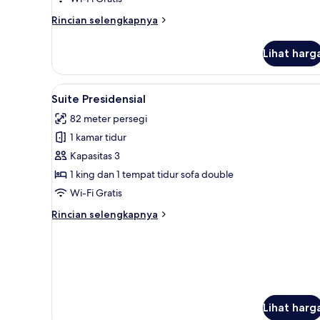
Rincian
Rincian selengkapnya
lebih
lanjut
Lihat harg
untuk
Junior
Suite
Lihat
Seprai premium, selimut bulu 
8
Premium
Suite Presidensial
semua
82 meter persegi
foto
1 kamar tidur
untuk
Suite
Kapasitas 3
Presidensial
1 king dan 1 tempat tidur sofa double
Wi-Fi Gratis
Rincian
Rincian selengkapnya
lebih
lanjut
untuk
Suite
Presidensial
Lihat harg