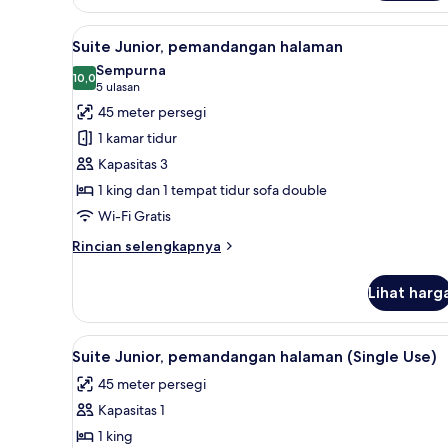
Lihat
Smart TV 55-inci dengan salura
5
Suite Junior, pemandangan halaman
semua
Sempurna
foto
10,0
10,0 dari 10
(5
5 ulasan
untuk
ulasan)
45 meter persegi
Suite
1 kamar tidur
Junior,
Kapasitas 3
pemandangan
1 king dan 1 tempat tidur sofa double
halaman
Wi-Fi Gratis
Rincian
Rincian selengkapnya
lebih
lanjut
Lihat harg
untuk
Suite
Junior,
Lihat
Smart TV 55-inci dengan salura
5
pemandangan
Suite Junior, pemandangan halaman (Single Use)
semua
halaman
45 meter persegi
foto
Kapasitas 1
untuk
Suite
1 king