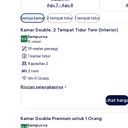
Agu 7 - Agu 8
A
Filter
Semua kamar
2 tempat tidur
1 tempat tidur
tersedia
Lihat
Seprai premium, selimut bulu 
untuk
5
Kamar Double, 2 Tempat Tidur Twin (Interior)
semua
kamar
Sempurna
foto
9,8
9,8 dari 10
(12
12 ulasan
untuk
ulasan)
19 meter persegi
Kamar
1 kamar tidur
Double,
Kapasitas 2
2
2 twin
Tempat
Wi-Fi Gratis
Tidur
Twin
Rincian
Rincian selengkapnya
(Interior)
lebih
lanjut
Lihat harg
untuk
Kamar
Double,
Lihat
Seprai premium, selimut bulu 
6
2
Kamar Double Premium untuk 1 Orang
semua
Tempat
Sempurna
Tidur
10,0