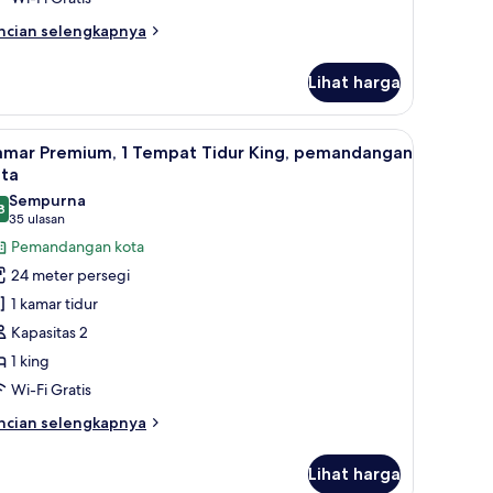
ncian
ncian selengkapnya
bih
njut
Lihat harga
tuk
ite
perior
busa memori, dan brankas
ihat
Seprai premium, selimut bulu angsa, busa me
6
otet
amar Premium, 1 Tempat Tidur King, pemandangan
emua
ite)
ota
oto
Sempurna
8
ntuk
9,8 dari 10
(35
35 ulasan
amar
ulasan)
Pemandangan kota
remium,
24 meter persegi
1 kamar tidur
empat
Kapasitas 2
idur
1 king
ing,
Wi-Fi Gratis
emandangan
ota
ncian
ncian selengkapnya
bih
njut
Lihat harga
tuk