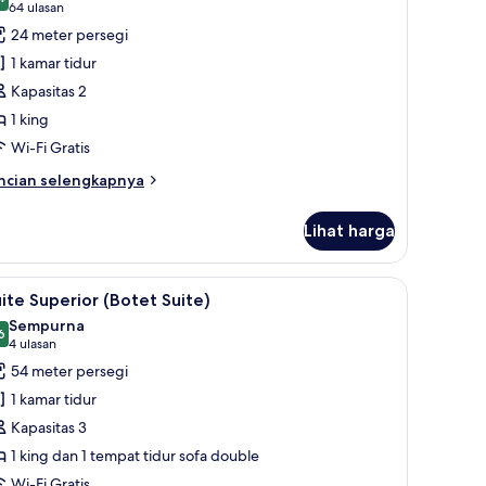
oto
9,4 dari 10
(64
64 ulasan
nterior)
ntuk
ulasan)
24 meter persegi
amar
1 kamar tidur
remium,
Kapasitas 2
1 king
empat
Wi-Fi Gratis
idur
ing
ncian
ncian selengkapnya
bih
njut
Lihat harga
tuk
amar
emium,
busa memori, dan brankas
ihat
Seprai premium, selimut bulu angsa, busa me
4
ite Superior (Botet Suite)
emua
empat
Sempurna
dur
oto
6
9,6 dari 10
(4
4 ulasan
ng
ntuk
ulasan)
54 meter persegi
uite
1 kamar tidur
uperior
Kapasitas 3
Botet
1 king dan 1 tempat tidur sofa double
uite)
Wi-Fi Gratis