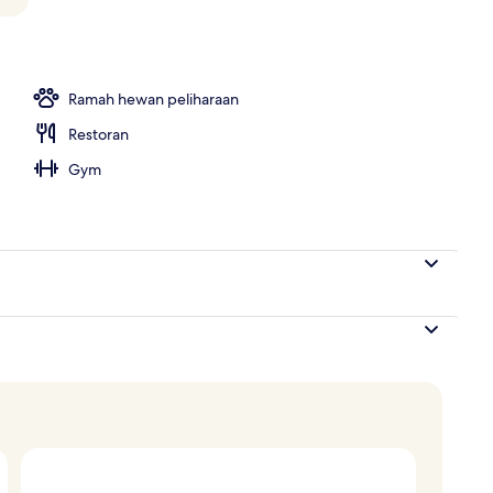
 properti - sore/malam
Ramah hewan peliharaan
Restoran
Gym