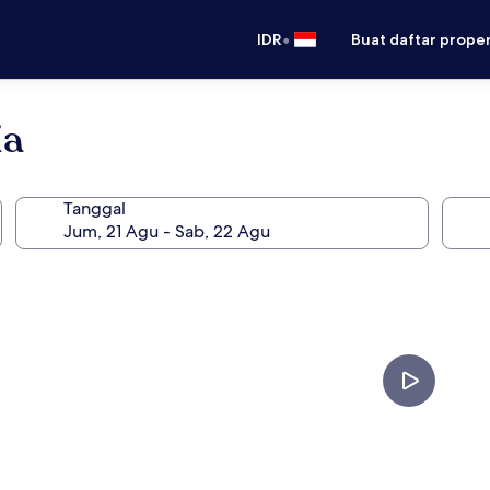
•
IDR
Buat daftar prope
ia
Tanggal