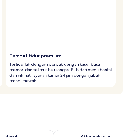
Tempat tidur premium
Tertidurlah dengan nyenyak dengan kasur busa
memori dan selimut bulu angsa. Pilih dari menu bantal
dan nikmati layanan kamar 24 jam dengan jubah
mandi mewah.
sediaan untuk besok Agu 8 - Agu 9
Periksa ketersediaan untuk akhir peka
Besok
Akhir pekan ini