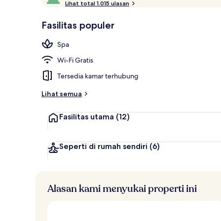
i
Lihat total 1.015 ulasan
10,
Bagian depan
n
Disukai
i
Fasilitas populer
tamu
l
a
Spa
i
Wi-Fi Gratis
t
e
Tersedia kamar terhubung
r
b
Lihat semua
a
i
Fasilitas utama
(12)
k
o
l
Seperti di rumah sendiri
(6)
e
h
t
Alasan kami menyukai properti ini
r
a
v
e