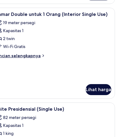
amar
emium,
busa memori, dan brankas
ihat
Seprai premium, selimut bulu angsa, busa me
5
mar Double untuk 1 Orang (Interior Single Use)
emua
empat
19 meter persegi
dur
oto
ng,
Kapasitas 1
ntuk
emandangan
amar
2 twin
ta
ouble
Wi-Fi Gratis
ntuk
ncian
ncian selengkapnya
bih
rang
njut
tuk
nterior
amar
ingle
uble
se)
tuk
Lihat harga
rang
busa memori, dan brankas
nterior
ihat
Seprai premium, selimut bulu angsa, busa me
8
ite Presidensial (Single Use)
ngle
emua
e)
82 meter persegi
oto
Kapasitas 1
ntuk
uite
1 king