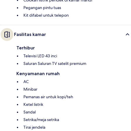
Colokan listrik pendek di kamar mandi
Pegangan pintu tuas
Kit difabel untuk telepon
Fasilitas kamar
Terhibur
Televisi LED 43 inci
Saluran Saluran TV satelit premium
Kenyamanan rumah
AC
Minibar
Pemanas air untuk kopi/teh
Ketel listrik
Sandal
Setrika/meja setrika
Tirai jendela