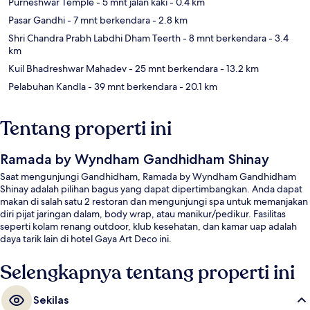
Purneshwar Temple
- 5 mnt jalan kaki
- 0.4 km
Pasar Gandhi
- 7 mnt berkendara
- 2.8 km
Shri Chandra Prabh Labdhi Dham Teerth
- 8 mnt berkendara
- 3.4
km
Kuil Bhadreshwar Mahadev
- 25 mnt berkendara
- 13.2 km
Pelabuhan Kandla
- 39 mnt berkendara
- 20.1 km
Tentang properti ini
Ramada by Wyndham Gandhidham Shinay
Saat mengunjungi Gandhidham, Ramada by Wyndham Gandhidham
Shinay adalah pilihan bagus yang dapat dipertimbangkan. Anda dapat
makan di salah satu 2 restoran dan mengunjungi spa untuk memanjakan
diri pijat jaringan dalam, body wrap, atau manikur/pedikur. Fasilitas
seperti kolam renang outdoor, klub kesehatan, dan kamar uap adalah
daya tarik lain di hotel Gaya Art Deco ini.
Selengkapnya tentang properti ini
Sekilas