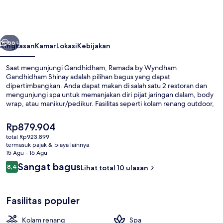
Wyndham
Gandhidham
Shinay
belumnya
Berikutnya
56+
Ringkasan
Kamar
Lokasi
Kebijakan
Saat mengunjungi Gandhidham, Ramada by Wyndham
Gandhidham Shinay adalah pilihan bagus yang dapat
dipertimbangkan. Anda dapat makan di salah satu 2 restoran dan
mengunjungi spa untuk memanjakan diri pijat jaringan dalam, body
wrap, atau manikur/pedikur. Fasilitas seperti kolam renang outdoor,
klub kesehatan, dan kamar uap adalah daya tarik lain di hotel Gaya
Art Deco ini.
Harga
Rp879.904
saat
total Rp923.899
ini
termasuk pajak & biaya lainnya
Lobi
Rp879.904
15 Agu - 16 Agu
Ulasan
Sangat bagus
8,4
Lihat total 10 ulasan
8,4 dari 10
Fasilitas populer
Kolam renang
Spa