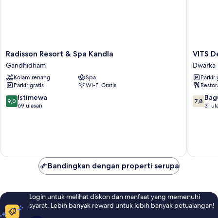
Radisson
VITS
Radisson Resort & Spa Kandla
VITS D
Resort
Devbhu
Gandhidham
Dwarka
&
Dwarka
Kolam renang
Spa
Parkir 
Spa
Dwarka
Parkir gratis
Wi-Fi Gratis
Restor
Kandla
Gandhidham
9.0
7.8
Istimewa
Bag
9,0
7,8
dari
dari
69 ulasan
31 ul
10,
10,
Istimewa,
Bagus,
69
31
ulasan
ulasan
Bandingkan dengan properti serupa
Login untuk melihat diskon dan manfaat yang memenuhi
syarat. Lebih banyak reward untuk lebih banyak petualangan!