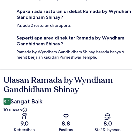
Apakah ada restoran di dekat Ramada by Wyndham
Gandhidham Shinay?
Ya, ada 2 restoran di properti.
Seperti apa area di sekitar Ramada by Wyndham
Gandhidham Shinay?
Ramada by Wyndham Gandhidham Shinay berada hanya 6
menit berjalan kaki dari Purneshwar Temple.
Ulasan Ramada by Wyndham
Ulasan
Gandhidham Shinay
Sangat Baik
8,4
10 ulasan
9,0
8,8
8,0
Kebersihan
Fasilitas
Staf & layanan