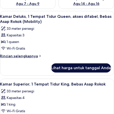
Agu 7 - Agu 9
Agu 14 - Agu 16
Lihat
Kamar Deluks, 1 Tempat Tidur Queen, a
5
Kamar Deluks, 1 Tempat Tidur Queen, akses difabel, Bebas
semua
Asap Rokok (Mobility)
foto
33 meter persegi
untuk
Kapasitas 3
Kamar
1 queen
Deluks,
1
Wi-Fi Gratis
Tempat
Rincian
Rincian selengkapnya
Tidur
lebih
lanjut
Queen,
Lihat harga untuk tanggal Anda
untuk
akses
Kamar
difabel,
Deluks,
Lihat
Kamar Superior, 1 Tempat Tidur King, 
7
Bebas
1
Kamar Superior, 1 Tempat Tidur King, Bebas Asap Rokok
semua
Tempat
Asap
33 meter persegi
Tidur
foto
Rokok
Queen,
Kapasitas 4
untuk
(Mobility)
akses
Kamar
1 king
difabel,
Superior,
Bebas
Wi-Fi Gratis