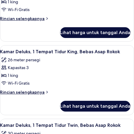
Kamar
1 king
Asap
Eksekutif,
Rokok
Wi-Fi Gratis
1
Rincian
Rincian selengkapnya
Tempat
lebih
Tidur
lanjut
Lihat harga untuk tanggal Anda
untuk
King,
Kamar
Bebas
Eksekutif,
Lihat
Kamar Deluks, 1 Tempat Tidur King, Be
Asap
6
1
Kamar Deluks, 1 Tempat Tidur King, Bebas Asap Rokok
semua
Tempat
Rokok
26 meter persegi
Tidur
foto
King,
Kapasitas 3
untuk
Bebas
Kamar
1 king
Asap
Deluks,
Rokok
Wi-Fi Gratis
1
Rincian
Rincian selengkapnya
Tempat
lebih
Tidur
lanjut
Lihat harga untuk tanggal Anda
untuk
King,
Kamar
Bebas
Deluks,
Lihat
Kamar Deluks, 1 Tempat Tidur Twin, Be
Asap
5
1
Kamar Deluks, 1 Tempat Tidur Twin, Bebas Asap Rokok
semua
Tempat
Rokok
30 meter persegi