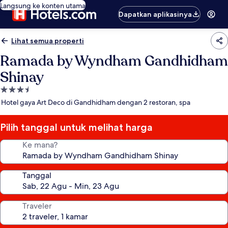
Langsung ke konten utama
Dapatkan aplikasinya
Lihat semua properti
Ramada by Wyndham Gandhidham
Shinay
Properti
bintang
Hotel gaya Art Deco di Gandhidham dengan 2 restoran, spa
3.5
Pilih tanggal untuk melihat harga
Ke mana?
Tanggal
Traveler