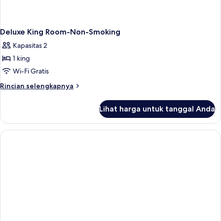
Deluxe King Room-Non-Smoking
Kapasitas 2
1 king
Wi-Fi Gratis
Rincian
Rincian selengkapnya
lebih
lanjut
Lihat harga untuk tanggal Anda
untuk
Deluxe
King
Room-
Non-
Smoking