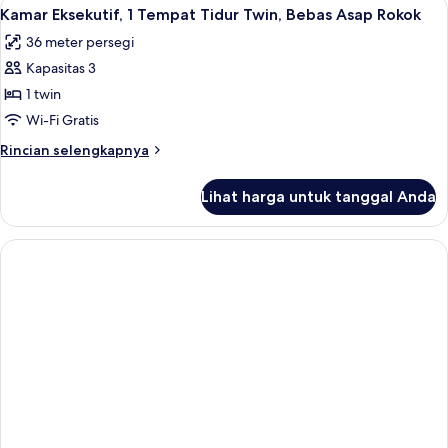
Lihat
Kamar Eksekutif, 1 Tempat Tidur Twin,
Rokok
5
Tempat
Kamar Eksekutif, 1 Tempat Tidur Twin, Bebas Asap Rokok
semua
Tidur
36 meter persegi
King,
foto
Bebas
Kapasitas 3
untuk
Asap
Kamar
1 twin
Rokok
Eksekutif,
Wi-Fi Gratis
1
Rincian
Rincian selengkapnya
Tempat
lebih
Tidur
lanjut
Lihat harga untuk tanggal Anda
untuk
Twin,
Kamar
Bebas
Eksekutif,
Asap
1
Tempat
Rokok
Tidur
Twin,
Bebas
Asap
Rokok