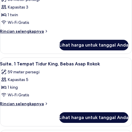
Tidur
foto
King,
Kapasitas 3
untuk
Bebas
Kamar
1 twin
Asap
Deluks,
Rokok
Wi-Fi Gratis
1
Rincian
Rincian selengkapnya
Tempat
lebih
Tidur
lanjut
Lihat harga untuk tanggal Anda
untuk
Twin,
Kamar
Bebas
Deluks,
Lihat
Suite, 1 Tempat Tidur King, Bebas Asa
Asap
8
1
Suite, 1 Tempat Tidur King, Bebas Asap Rokok
semua
Tempat
Rokok
59 meter persegi
Tidur
foto
Twin,
Kapasitas 5
untuk
Bebas
Suite,
1 king
Asap
1
Rokok
Wi-Fi Gratis
Tempat
Rincian
Rincian selengkapnya
Tidur
lebih
King,
lanjut
Lihat harga untuk tanggal Anda
untuk
Bebas
Suite,
Asap
1