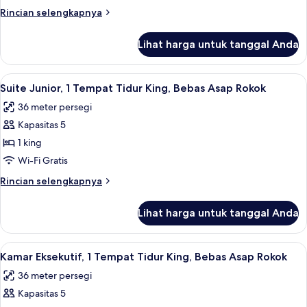
Asap
1
Rincian
Rincian selengkapnya
Rokok
Tempat
lebih
(Mobility)
Tidur
lanjut
Lihat harga untuk tanggal Anda
untuk
King,
Kamar
Bebas
Superior,
Lihat
Suite Junior, 1 Tempat Tidur King, Beb
Asap
5
1
Suite Junior, 1 Tempat Tidur King, Bebas Asap Rokok
semua
Tempat
Rokok
36 meter persegi
Tidur
foto
King,
Kapasitas 5
untuk
Bebas
Suite
1 king
Asap
Junior,
Rokok
Wi-Fi Gratis
1
Rincian
Rincian selengkapnya
Tempat
lebih
Tidur
lanjut
Lihat harga untuk tanggal Anda
untuk
King,
Suite
Bebas
Junior,
Lihat
Kamar Eksekutif, 1 Tempat Tidur King,
Asap
5
1
Kamar Eksekutif, 1 Tempat Tidur King, Bebas Asap Rokok
semua
Tempat
Rokok
36 meter persegi
Tidur
foto
King,
Kapasitas 5
untuk
Bebas