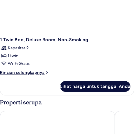
1 Twin Bed, Deluxe Room, Non-Smoking
Kapasitas 2
1 twin
Wi-Fi Gratis
Rincian
Rincian selengkapnya
lebih
lanjut
Lihat harga untuk tanggal Anda
untuk
1
Twin
Properti serupa
Bed,
Deluxe
Radisson Resort & Spa Kandla
VITS De
Room,
Non-
Smoking