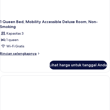
1 Queen Bed, Mobility Accessible Deluxe Room, Non-
Smoking
Kapasitas 3
1 queen
Wi-Fi Gratis
Rincian
Rincian selengkapnya
lebih
lanjut
Lihat harga untuk tanggal Anda
untuk
1
Queen
Bed,
Mobility
Accessible
Deluxe
Room,
Non-
Smoking