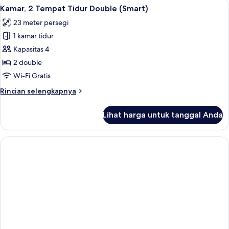
Lihat
Kamar, 2 Tempat Tidur Double (Smart) 
tidur
4
1
Kamar, 2 Tempat Tidur Double (Smart)
semua
Sofa
Tempat
23 meter persegi
Tidur
foto
King
1 kamar tidur
untuk
dengan
Kamar,
Kapasitas 4
tempat
2
tidur
2 double
Sofa
Tempat
Wi-Fi Gratis
Tidur
Rincian
Rincian selengkapnya
Double
lebih
(Smart)
lanjut
Lihat harga untuk tanggal Anda
untuk
Kamar,
2
Tempat
Tidur
Double
(Smart)