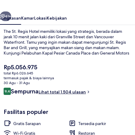
Hotel
belumnya
Berikutnya
41+
Ringkasan
Kamar
Lokasi
Kebijakan
The St. Regis Hotel memiliki lokasi yang strategis, berada dalam
jarak 10 menit jalan kaki dari Granville Street dan Vancouver
Waterfront. Tamu yang ingin makan dapat mengunjungi St. Regis
Bar and Grill, yang menyajikan makan siang dan makan malam.
Kunjungi Pelabuhan Kapal Pesiar Canada Place dan General Motors
Place yang hanya berjarak 10 menit berjalan kaki dari hotel butik ini. .
Staf dan kondisi keseluruhan mendapatkan nilai yang bagus dari
Harga
Rp5.056.975
para traveler. Properti ini dapat ditempuh dengan berjalan kaki dari
saat
total Rp6.026.645
transportasi umum: Stasiun Granville hanya beberapa langkah dan
ini
termasuk pajak & biaya lainnya
Stasiun Vancouver City Center berjarak 3 menit.
Pintu masuk properti
Rp5.056.975
30 Agu - 31 Agu
Ulasan
Sempurna
9,4
Lihat total 1.504 ulasan
9,4 dari 10
Fasilitas populer
Gratis Sarapan
Tersedia parkir
Wi-Fi Gratis
Restoran