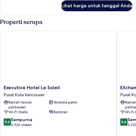
lanjut
Lihat harga untuk tanggal Anda
untuk
Kamar
Properti serupa
Executive Hotel Le Soleil
EXchang
Executive
EXchan
Executive Hotel Le Soleil
EXchan
Hotel
Hotel
Pusat Kota Vancouver
Pusat K
Le
Vancouv
Ramah hewan
Tersedia parkir
Ramah
Soleil
Pusat
peliharaan
peliha
Pusat
Kota
Wi-Fi Gratis
Restoran
Wi-Fi 
Kota
Vancouv
9.6
9.6
Vancouver
Sempurna
Sem
9,6
9,6
dari
dari
3.326 ulasan
3.221
10,
10,
Sempurna,
Sempur