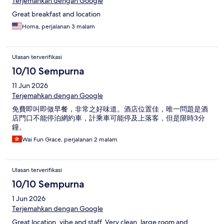
Terjemahkan dengan Google
Great breakfast and location
Homa, perjalanan 3 malam
Ulasan terverifikasi
10/10 Sempurna
11 Jun 2026
Terjemahkan dengan Google
免費即叫即做早餐，非常之好味道。酒店位置佳，唯一問題是酒
店門口不能停泊網約車，計乘車可能停及上落客，但是限時3分
鐘。
Wai Fun Grace, perjalanan 2 malam
Ulasan terverifikasi
10/10 Sempurna
1 Jun 2026
Terjemahkan dengan Google
Great location, vibe and staff. Very clean, large room and