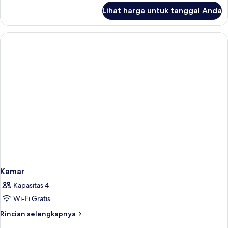
(Smart)
lanjut
Lihat harga untuk tanggal Anda
untuk
Room,
1
Queen
Bed
(Smart)
Kamar
Kapasitas 4
Wi-Fi Gratis
Rincian
Rincian selengkapnya
lebih