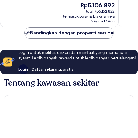
Harga
Rp5.106.892
3.326
3.221
sekarang
ulasan
ulasan
total Rp6.162.822
Rp5.106.892
termasuk pajak & biaya lainnya
16 Agu - 17 Agu
Bandingkan dengan properti serupa
Login untuk melihat diskon dan manfaat yang memenuhi
syarat. Lebih banyak reward untuk lebih banyak petualangan!
Login
Daftar sekarang, gratis
Tentang kawasan sekitar