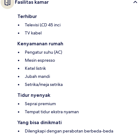
Fasilitas kamar
Terhibur
Televisi LCD 45 inci
TV kabel
Kenyamanan rumah
Pengatur suhu (AC)
Mesin espresso
Ketel listrik
Jubah mandi
Setrika/meja setrika
Tidur nyenyak
Seprai premium
Tempat tidur ekstra nyaman
Yang bisa dinikmati
Dilengkapi dengan perabotan berbeda-beda