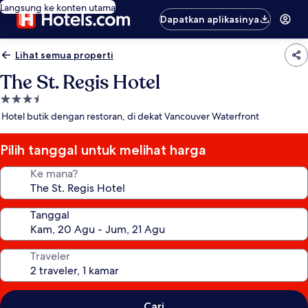
Langsung ke konten utama
Dapatkan aplikasinya
Lihat semua properti
The St. Regis Hotel
Properti
bintang
Hotel butik dengan restoran, di dekat Vancouver Waterfront
3.5
Pilih tanggal untuk melihat harga
Ke mana?
Tanggal
Traveler
Cari