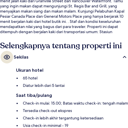
menit jalan kaki dari Granville Street dan Vancouver Waterfront. Tamu
yang ingin makan dapat mengunjungi St. Regis Bar and Grill, yang
menyajikan makan siang dan makan malam. Kunjungi Pelabuhan Kapal
Pesiar Canada Place dan General Motors Place yang hanya berjarak 10
menit berjalan kaki dari hotel butik ini. . Staf dan kondisi keseluruhan
mendapatkan nilai yang bagus dari para traveler. Properti ini dapat
ditempuh dengan berjalan kaki dari transportasi umum: Stasiun
Granville hanya beberapa langkah dan Stasiun Vancouver City Center
berjarak 3 menit.
Selengkapnya tentang properti ini
Sekilas
Ukuran hotel
65 hotel
Diatur lebih dari 5 lantai
Saat tiba/pulang
Check-in mulai: 15.00; Batas waktu check-in: tengah malam
Tersedia check-out ekspres
Check-in lebih akhir tergantung ketersediaan
Usia check-in minimal - 19