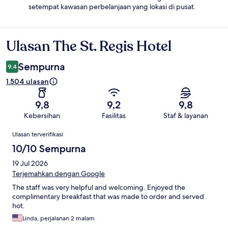
setempat kawasan perbelanjaan yang lokasi di pusat.
Ulasan The St. Regis Hotel
Ulasan
Sempurna
9,4
1.504 ulasan
9,8
9,2
9,8
Kebersihan
Fasilitas
Staf & layanan
Ulasan
Ulasan terverifikasi
10/10 Sempurna
19 Jul 2026
Terjemahkan dengan Google
The staff was very helpful and welcoming. Enjoyed the
complimentary breakfast that was made to order and served
hot.
Linda, perjalanan 2 malam