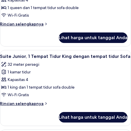
Kapasitas 4
Junior,
1
1 queen dan 1 tempat tidur sofa double
Tempat
Wi-Fi Gratis
Tidur
Rincian
Rincian selengkapnya
Queen
lebih
dengan
lanjut
Lihat harga untuk tanggal Anda
untuk
tempat
Suite
tidur
Junior,
Lihat
Seprai premium, bantalan ekstra lembu
Sofa
5
1
Suite Junior, 1 Tempat Tidur King dengan tempat tidur Sofa
semua
Tempat
32 meter persegi
Tidur
foto
Queen
1 kamar tidur
untuk
dengan
Suite
Kapasitas 4
tempat
Junior,
tidur
1 king dan 1 tempat tidur sofa double
Sofa
1
Wi-Fi Gratis
Tempat
Rincian
Rincian selengkapnya
Tidur
lebih
King
lanjut
Lihat harga untuk tanggal Anda
untuk
dengan
Suite
tempat
Junior,