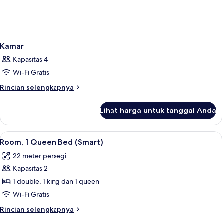
Kamar
Kapasitas 4
Wi-Fi Gratis
Rincian
Rincian selengkapnya
lebih
lanjut
Lihat harga untuk tanggal Anda
untuk
Kamar
Lihat
Seprai premium, bantalan ekstra lembu
4
Room, 1 Queen Bed (Smart)
semua
22 meter persegi
foto
Kapasitas 2
untuk
Room,
1 double, 1 king dan 1 queen
1
Wi-Fi Gratis
Queen
Rincian
Rincian selengkapnya
Bed
lebih