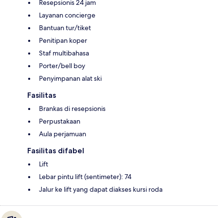
Resepsionis 24 jam
Layanan concierge
Bantuan tur/tiket
Penitipan koper
Staf multibahasa
Porter/bell boy
Penyimpanan alat ski
Fasilitas
Brankas di resepsionis
Perpustakaan
Aula perjamuan
Fasilitas difabel
Lift
Lebar pintu lift (sentimeter): 74
Jalur ke lift yang dapat diakses kursi roda