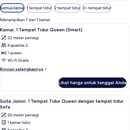
Filter
Semua kamar
1 tempat tidur
2 tempat tidur
3+ tempat tidur
tersedia
untuk
Menampilkan 7 dari 7 kamar
kamar
Lihat
Kamar, 1 Tempat Tidur Queen (Smart) |
4
Kamar, 1 Tempat Tidur Queen (Smart)
semua
22 meter persegi
foto
Kapasitas 2
untuk
Kamar,
1 queen
1
Wi-Fi Gratis
Tempat
Rincian
Rincian selengkapnya
Tidur
lebih
Queen
lanjut
Lihat harga untuk tanggal Anda
untuk
(Smart)
Kamar,
1
Lihat
Seprai premium, bantalan ekstra lembu
5
Tempat
Suite Junior, 1 Tempat Tidur Queen dengan tempat tidur
semua
Tidur
Sofa
Queen
foto
26 meter persegi
(Smart)
untuk
1 kamar tidur
Suite