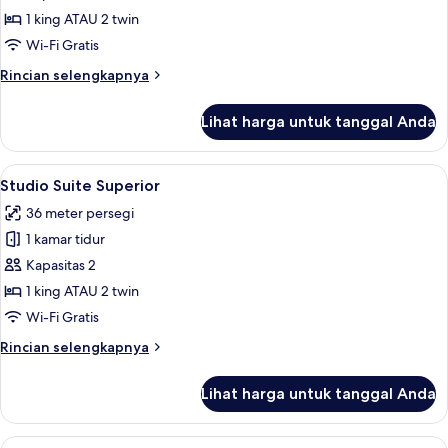
Eksekutif
1 king ATAU 2 twin
Wi-Fi Gratis
Rincian
Rincian selengkapnya
lebih
lanjut
Lihat harga untuk tanggal Anda
untuk
Studio
Eksekutif
Lihat
Seprai antialergi, brankas, meja kerja
14
Studio Suite Superior
semua
36 meter persegi
foto
1 kamar tidur
untuk
Studio
Kapasitas 2
Suite
1 king ATAU 2 twin
Superior
Wi-Fi Gratis
Rincian
Rincian selengkapnya
lebih
lanjut
Lihat harga untuk tanggal Anda
untuk
Studio
Suite
Lihat
Seprai antialergi, brankas, meja kerja