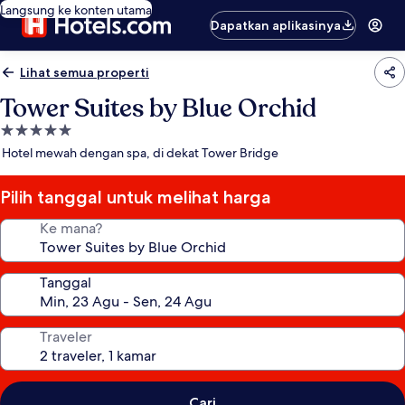
Langsung ke konten utama
Dapatkan aplikasinya
Lihat semua properti
Tower Suites by Blue Orchid
Properti
bintang
Hotel mewah dengan spa, di dekat Tower Bridge
5.0
Pilih tanggal untuk melihat harga
Ke mana?
Tanggal
Traveler
Cari