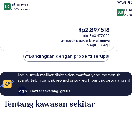
Wi-Fi 
London
-
9.0
Istimewa
9,0
City
Tower
dari
2.676 ulasan
8.8
Luar
8,8
Centre
of
10,
dari
2.28
London
Istimewa,
10,
London
2.676
Luar
Harga
Rp2.897.518
City
ulasan
Biasa,
sekarang
Centre
total Rp3.477.022
2.284
Rp2.897.518
termasuk pajak & biaya lainnya
ulasan
16 Agu - 17 Agu
Bandingkan dengan properti serupa
Login untuk melihat diskon dan manfaat yang memenuhi
syarat. Lebih banyak reward untuk lebih banyak petualangan!
Login
Daftar sekarang, gratis
Tentang kawasan sekitar