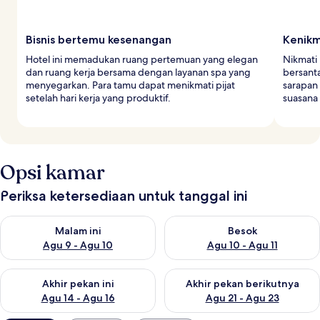
Bisnis bertemu kesenangan
Kenikm
Hotel ini memadukan ruang pertemuan yang elegan
Nikmati 
dan ruang kerja bersama dengan layanan spa yang
bersanta
menyegarkan. Para tamu dapat menikmati pijat
sarapan 
setelah hari kerja yang produktif.
suasana 
Opsi kamar
Periksa ketersediaan untuk tanggal ini
Periksa ketersediaan untuk malam ini Agu 9 - Agu 10
Periksa ketersediaan untuk be
Malam ini
Besok
Agu 9 - Agu 10
Agu 10 - Agu 11
Periksa ketersediaan untuk akhir pekan ini Agu 14 - Agu 16
Periksa ketersediaan untuk ak
Akhir pekan ini
Akhir pekan berikutnya
Agu 14 - Agu 16
Agu 21 - Agu 23