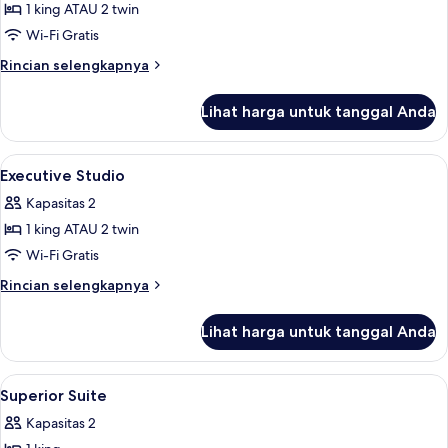
1 king ATAU 2 twin
untuk
Superior
Wi-Fi Gratis
Studio
Rincian
Rincian selengkapnya
lebih
lanjut
Lihat harga untuk tanggal Anda
untuk
Superior
Studio
Lihat
Seprai antialergi, brankas, meja kerja
9
Executive Studio
semua
Kapasitas 2
foto
1 king ATAU 2 twin
untuk
Executive
Wi-Fi Gratis
Studio
Rincian
Rincian selengkapnya
lebih
lanjut
Lihat harga untuk tanggal Anda
untuk
Executive
Studio
Lihat
Seprai antialergi, brankas, meja kerja
6
Superior Suite
semua
Kapasitas 2
foto