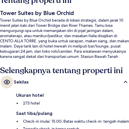
Tentang properti ini
Tower Suites by Blue Orchid
Tower Suites by Blue Orchid berada di lokasi strategis, dalam jarak 10
menit jalan kaki dari Tower Bridge dan River Thames. Tamu bisa
mengunjungi spa untuk memanjakan diri di pijat jaringan dalam,
aromaterapi, atau manikur/pedikur, dan masakan Italia disajikan di
CENTO ALLA TORRE, yang buka untuk sarapan, makan siang, dan makan
malam. Daya tarik lain di hotel mewah ini meliputi bar/lounge, pusat
kebugaran 24 jam, dan toko roti/camilan. Para wisatawan menyukainya
karena sangat dekat dari transportasi umum: Stasiun Bawah Tanah
Tower Hill hanya 2 menit dan Stasiun DLR Tower Gateway hanya 3 menit.
Selengkapnya tentang properti ini
Sekilas
Ukuran hotel
273 hotel
Saat tiba/pulang
Check-in mulai: 15.00; Batas waktu check-in: tengah malam
Tersedia check-in tanpa sentuh