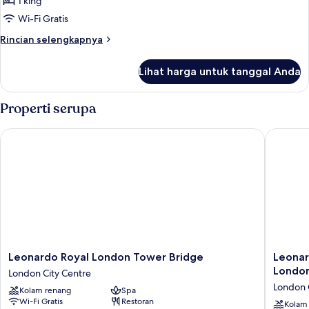
1 king
untuk
Superior
Wi-Fi Gratis
Suite
Rincian
Rincian selengkapnya
lebih
lanjut
Lihat harga untuk tanggal Anda
untuk
Superior
Suite
Properti serupa
Leonardo Royal London Tower Bridge
Leonardo
Leonardo
Leonard
Leonardo Royal London Tower Bridge
Leonar
Royal
Royal
Londo
London City Centre
London
Hotel
London 
Kolam renang
Spa
Tower
London
Wi-Fi Gratis
Restoran
Bridge
City
Kolam