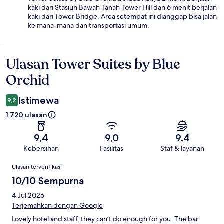
kaki dari Stasiun Bawah Tanah Tower Hill dan 6 menit berjalan
kaki dari Tower Bridge. Area setempat ini dianggap bisa jalan
ke mana-mana dan transportasi umum.
Ulasan Tower Suites by Blue
Ulasan
Orchid
Istimewa
9,2
1.720 ulasan
9,4
9,0
9,4
Kebersihan
Fasilitas
Staf & layanan
Ulasan
Ulasan terverifikasi
10/10 Sempurna
4 Jul 2026
Terjemahkan dengan Google
Lovely hotel and staff, they can’t do enough for you. The bar