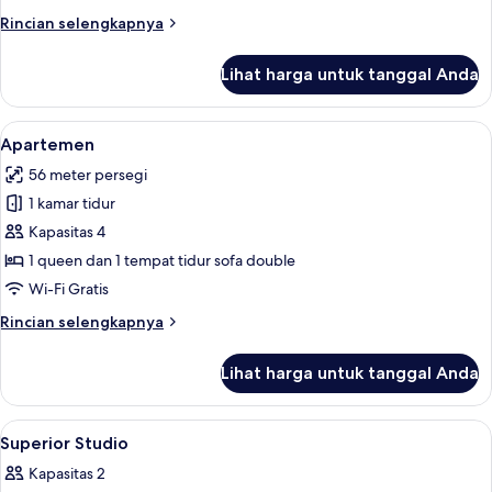
Rincian
Rincian selengkapnya
lebih
lanjut
Lihat harga untuk tanggal Anda
untuk
Suite
Khas
Lihat
Apartemen | Seprai antialergi, branka
20
Apartemen
semua
56 meter persegi
foto
1 kamar tidur
untuk
Apartemen
Kapasitas 4
1 queen dan 1 tempat tidur sofa double
Wi-Fi Gratis
Rincian
Rincian selengkapnya
lebih
lanjut
Lihat harga untuk tanggal Anda
untuk
Apartemen
Lihat
Seprai antialergi, brankas, meja kerja
5
Superior Studio
semua
Kapasitas 2
foto