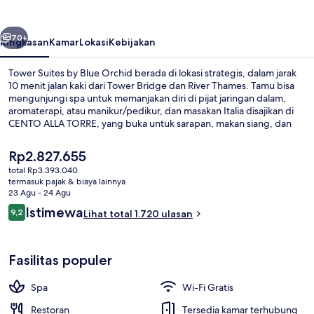
Blue
Orchid
belumnya
Berikutnya
70+
Ringkasan
Kamar
Lokasi
Kebijakan
Tower Suites by Blue Orchid berada di lokasi strategis, dalam jarak
10 menit jalan kaki dari Tower Bridge dan River Thames. Tamu bisa
mengunjungi spa untuk memanjakan diri di pijat jaringan dalam,
aromaterapi, atau manikur/pedikur, dan masakan Italia disajikan di
CENTO ALLA TORRE, yang buka untuk sarapan, makan siang, dan
makan malam. Daya tarik lain di hotel mewah ini meliputi
bar/lounge, pusat kebugaran 24 jam, dan toko roti/camilan. Para
Harga
Rp2.827.655
wisatawan menyukainya karena sangat dekat dari transportasi
saat
total Rp3.393.040
umum: Stasiun Bawah Tanah Tower Hill hanya 2 menit dan Stasiun
ini
termasuk pajak & biaya lainnya
DLR Tower Gateway hanya 3 menit.
Melayani sarapan, makan siang, dan
Rp2.827.655
23 Agu - 24 Agu
Ulasan
Istimewa
9,2
Lihat total 1.720 ulasan
9,2 dari 10
Fasilitas populer
Spa
Wi-Fi Gratis
Restoran
Tersedia kamar terhubung