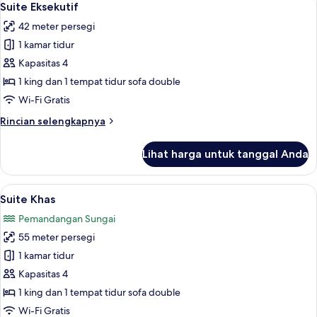
18
Superior
Suite Eksekutif
semua
42 meter persegi
foto
1 kamar tidur
untuk
Suite
Kapasitas 4
Eksekutif
1 king dan 1 tempat tidur sofa double
Wi-Fi Gratis
Rincian
Rincian selengkapnya
lebih
lanjut
Lihat harga untuk tanggal Anda
untuk
Suite
Eksekutif
Lihat
Seprai antialergi, brankas, meja kerja
21
Suite Khas
semua
Pemandangan Sungai
foto
55 meter persegi
untuk
Suite
1 kamar tidur
Khas
Kapasitas 4
1 king dan 1 tempat tidur sofa double
Wi-Fi Gratis