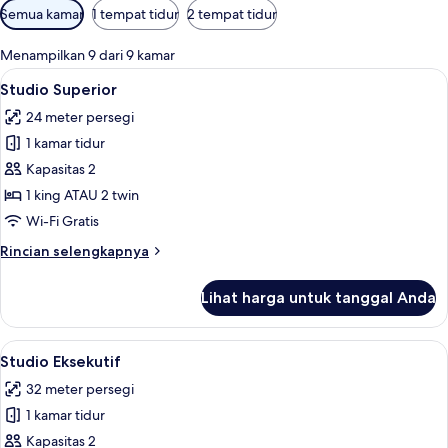
Filter
Semua kamar
1 tempat tidur
2 tempat tidur
tersedia
untuk
Menampilkan 9 dari 9 kamar
kamar
Lihat
Seprai antialergi, brankas, meja kerja
11
Studio Superior
semua
24 meter persegi
foto
1 kamar tidur
untuk
Studio
Kapasitas 2
Superior
1 king ATAU 2 twin
Wi-Fi Gratis
Rincian
Rincian selengkapnya
lebih
lanjut
Lihat harga untuk tanggal Anda
untuk
Studio
Superior
Lihat
Studio Eksekutif | Seprai antialergi, 
12
Studio Eksekutif
semua
32 meter persegi
foto
1 kamar tidur
untuk
Studio
Kapasitas 2