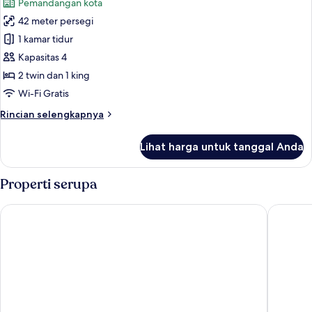
Pemandangan kota
foto
42 meter persegi
untuk
Premium
1 kamar tidur
Family
Kapasitas 4
Triple
2 twin dan 1 king
Room
Wi-Fi Gratis
Rincian
Rincian selengkapnya
lebih
lanjut
Lihat harga untuk tanggal Anda
untuk
Premium
Family
Properti serupa
Triple
Room
Toyoko Inn Daegu Dongseong-ro
Rivertain