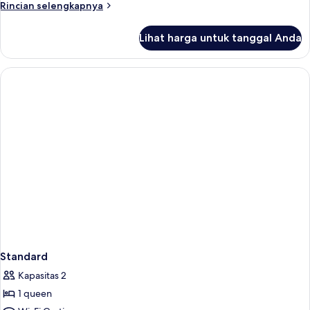
Rincian
Rincian selengkapnya
difabel,
lebih
lantai
lanjut
Lihat harga untuk tanggal Anda
untuk
dasar
Kamar
Double
Standar,
akses
difabel,
lantai
dasar
Standard
Kapasitas 2
1 queen