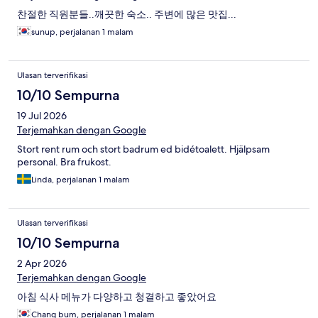
찬절한 직원분들..깨끗한 숙소.. 주변에 많은 맛집...
sunup, perjalanan 1 malam
Ulasan terverifikasi
10/10 Sempurna
19 Jul 2026
Terjemahkan dengan Google
Stort rent rum och stort badrum ed bidétoalett. Hjälpsam
personal. Bra frukost.
Linda, perjalanan 1 malam
Ulasan terverifikasi
10/10 Sempurna
2 Apr 2026
Terjemahkan dengan Google
아침 식사 메뉴가 다양하고 청결하고 좋았어요
Chang bum, perjalanan 1 malam