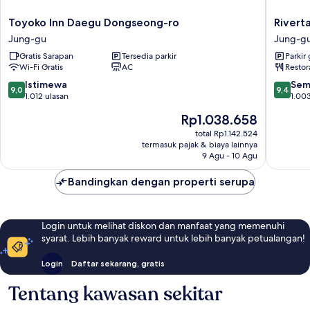
Toyoko
Rivertai
Toyoko Inn Daegu Dongseong-ro
Rivert
Inn
Hotel
Jung-gu
Jung-g
Daegu
Jung-
Gratis Sarapan
Tersedia parkir
Parkir 
Dongseong-
gu
Wi-Fi Gratis
AC
Restor
ro
Jung-
9.0
9.4
Istimewa
Sem
9,0
9,4
gu
dari
dari
1.012 ulasan
1.003
10,
10,
Harga
Rp1.038.658
Istimewa,
Sempur
sekarang
1.012
1.003
total Rp1.142.524
Rp1.038.658
termasuk pajak & biaya lainnya
ulasan
ulasan
9 Agu - 10 Agu
Bandingkan dengan properti serupa
Login untuk melihat diskon dan manfaat yang memenuhi
syarat. Lebih banyak reward untuk lebih banyak petualangan!
Login
Daftar sekarang, gratis
Tentang kawasan sekitar