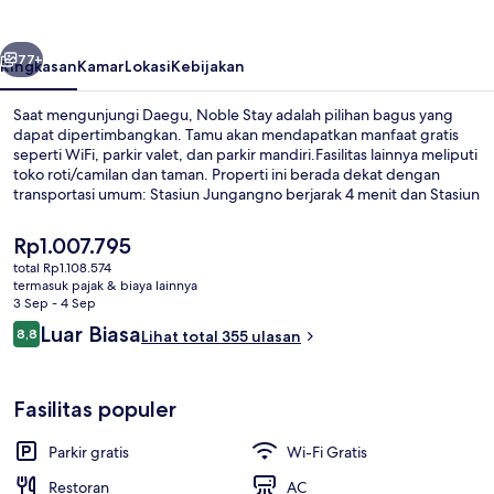
belumnya
Berikutnya
77+
Ringkasan
Kamar
Lokasi
Kebijakan
Saat mengunjungi Daegu, Noble Stay adalah pilihan bagus yang
dapat dipertimbangkan. Tamu akan mendapatkan manfaat gratis
seperti WiFi, parkir valet, dan parkir mandiri.Fasilitas lainnya meliputi
toko roti/camilan dan taman. Properti ini berada dekat dengan
transportasi umum: Stasiun Jungangno berjarak 4 menit dan Stasiun
Banwoldang berjarak 12 menit.
Harga
Rp1.007.795
saat
total Rp1.108.574
ini
termasuk pajak & biaya lainnya
Sarapan prasmanan setiap hari deng
Rp1.007.795
3 Sep - 4 Sep
Ulasan
Luar Biasa
8,8
Lihat total 355 ulasan
8,8 dari 10
Fasilitas populer
Parkir gratis
Wi-Fi Gratis
Restoran
AC