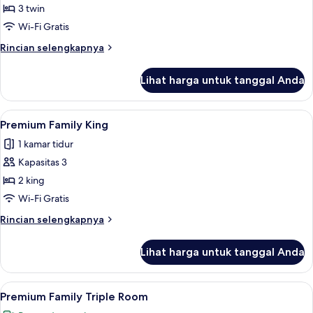
Kamar
3 twin
Triple
Wi-Fi Gratis
Premium
Rincian
Rincian selengkapnya
lebih
lanjut
Lihat harga untuk tanggal Anda
untuk
Kamar
Triple
Lihat
Seprai antialergi, busa memori, branka
5
Premium
Premium Family King
semua
1 kamar tidur
foto
Kapasitas 3
untuk
Premium
2 king
Family
Wi-Fi Gratis
King
Rincian
Rincian selengkapnya
lebih
lanjut
Lihat harga untuk tanggal Anda
untuk
Premium
Family
Lihat
Premium Family Triple Room | Seprai a
6
King
Premium Family Triple Room
semua