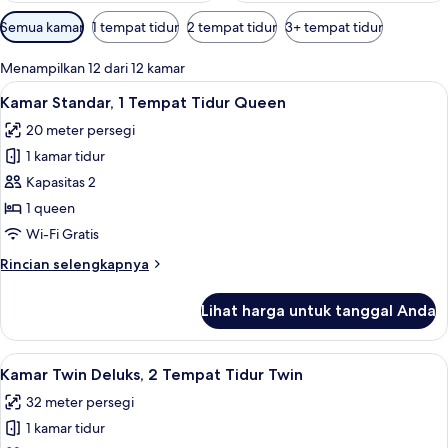
Filter
Semua kamar
1 tempat tidur
2 tempat tidur
3+ tempat tidur
tersedia
untuk
Menampilkan 12 dari 12 kamar
kamar
Lihat
Kamar Standar, 1 Tempat Tidur Queen |
5
Kamar Standar, 1 Tempat Tidur Queen
semua
20 meter persegi
foto
1 kamar tidur
untuk
Kamar
Kapasitas 2
Standar,
1 queen
1
Wi-Fi Gratis
Tempat
Rincian
Rincian selengkapnya
Tidur
lebih
Queen
lanjut
Lihat harga untuk tanggal Anda
untuk
Kamar
Standar,
Lihat
Kamar Twin Deluks, 2 Tempat Tidur Twin
5
1
Kamar Twin Deluks, 2 Tempat Tidur Twin
semua
Tempat
32 meter persegi
Tidur
foto
Queen
1 kamar tidur
untuk