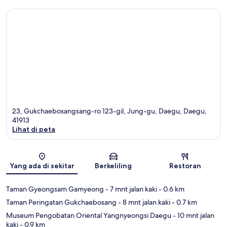
23, Gukchaebosangsang-ro 123-gil, Jung-gu, Daegu, Daegu,
41913
Lihat di peta
Peta
Yang ada di sekitar
Berkeliling
Restoran
Taman Gyeongsam Gamyeong
- 7 mnt jalan kaki
- 0.6 km
Taman Peringatan Gukchaebosang
- 8 mnt jalan kaki
- 0.7 km
Museum Pengobatan Oriental Yangnyeongsi Daegu
- 10 mnt jalan
kaki
- 0.9 km