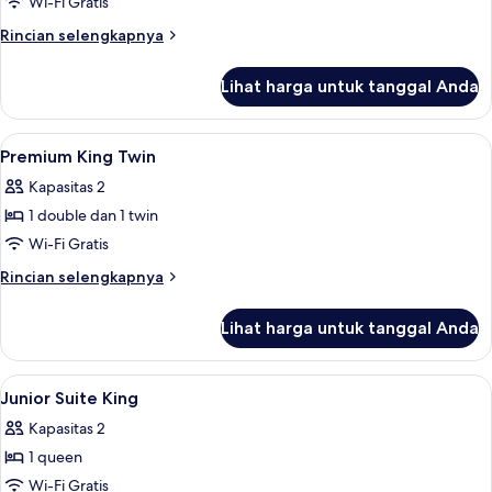
Wi-Fi Gratis
Rincian
Rincian selengkapnya
lebih
lanjut
Lihat harga untuk tanggal Anda
untuk
Standard
Lihat
Seprai antialergi, busa memori, branka
4
Premium King Twin
semua
Kapasitas 2
foto
1 double dan 1 twin
untuk
Premium
Wi-Fi Gratis
King
Rincian
Rincian selengkapnya
Twin
lebih
lanjut
Lihat harga untuk tanggal Anda
untuk
Premium
King
Lihat
Seprai antialergi, busa memori, branka
7
Twin
Junior Suite King
semua
Kapasitas 2
foto
1 queen
untuk
Junior
Wi-Fi Gratis