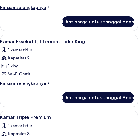
Suite
Rincian
Rincian selengkapnya
King
lebih
lanjut
Lihat harga untuk tanggal Anda
untuk
Junior
Suite
Lihat
Kamar Eksekutif, 1 Tempat Tidur King |
5
King
Kamar Eksekutif, 1 Tempat Tidur King
semua
1 kamar tidur
foto
Kapasitas 2
untuk
Kamar
1 king
Eksekutif,
Wi-Fi Gratis
1
Rincian
Rincian selengkapnya
Tempat
lebih
Tidur
lanjut
Lihat harga untuk tanggal Anda
untuk
King
Kamar
Eksekutif,
Lihat
Seprai antialergi, busa memori, branka
5
1
Kamar Triple Premium
semua
Tempat
1 kamar tidur
Tidur
foto
King
Kapasitas 3
untuk