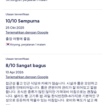
SungEun, perjalanan 1 malam
Ulasan terverifikasi
10/10 Sempurna
25 Okt 2025
Terjemahkan dengan Google
출장 여행에 좋음.
Kiryong, perjalanan 1 malam
Ulasan terverifikasi
8/10 Sangat bagus
10 Apr 2026
Terjemahkan dengan Google
접근성 좋고 인근 식당과 카페가 많습니다. 시설과 룸은 모던하고
깔끔한 인테리어입니다. 룸은 큰편이며 관리가 잘 되어있고 깔끔
합니다. 조식은 종류가 많진 않지만 가격대비 아침으로는 괜챦습
니다. 샐러드.빵.고기류.밥.과일.한식반찬(5~6가지)로 기본적인 구
성으로 든든하게 먹을수 있는 아침입니다. 로비와 복도가 넓고 쾌
적합니다. 호텔내 주차장이 만차일경우 바로 옆 도보1분 거리의 깔