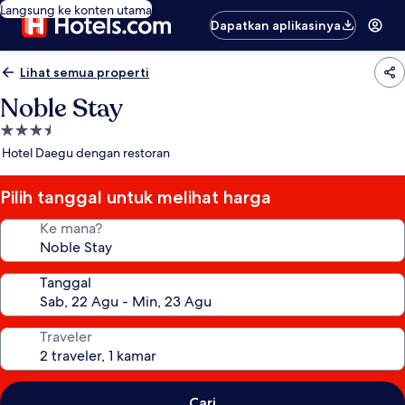
Langsung ke konten utama
Dapatkan aplikasinya
Lihat semua properti
Noble Stay
Properti
bintang
Hotel Daegu dengan restoran
3.5
Pilih tanggal untuk melihat harga
Ke mana?
Tanggal
Traveler
Cari