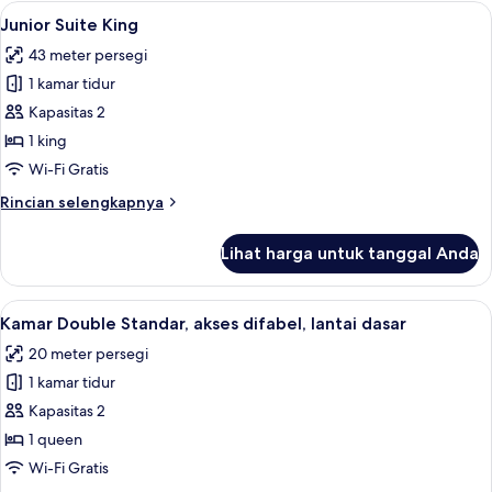
Triple
Lihat
Junior Suite King | Seprai antialergi,
dasar
3
Deluks,
Junior Suite King
semua
3
43 meter persegi
Tempat
foto
Tidur
1 kamar tidur
untuk
Twin,
Junior
Kapasitas 2
lantai
Suite
dasar
1 king
King
Wi-Fi Gratis
Rincian
Rincian selengkapnya
lebih
lanjut
Lihat harga untuk tanggal Anda
untuk
Junior
Suite
Lihat
Kamar Double Standar, akses difabel, l
5
King
Kamar Double Standar, akses difabel, lantai dasar
semua
20 meter persegi
foto
1 kamar tidur
untuk
Kamar
Kapasitas 2
Double
1 queen
Standar,
Wi-Fi Gratis
akses