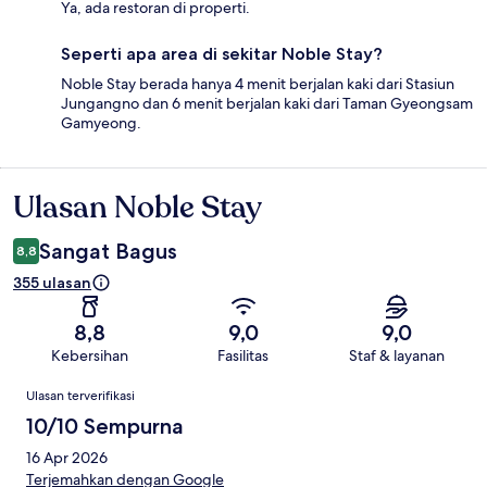
Ya, ada restoran di properti.
Seperti apa area di sekitar Noble Stay?
Noble Stay berada hanya 4 menit berjalan kaki dari Stasiun
Jungangno dan 6 menit berjalan kaki dari Taman Gyeongsam
Gamyeong.
Ulasan Noble Stay
Ulasan
Sangat Bagus
8,8
355 ulasan
8,8
9,0
9,0
Kebersihan
Fasilitas
Staf & layanan
Ulasan
Ulasan terverifikasi
10/10 Sempurna
16 Apr 2026
Terjemahkan dengan Google