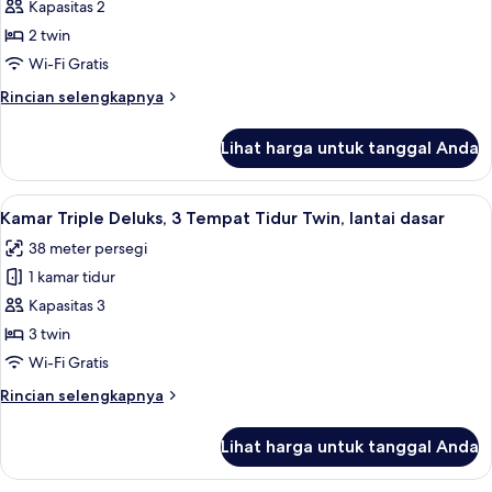
Kamar
Kapasitas 2
Twin
2 twin
Deluks,
Wi-Fi Gratis
2
Rincian
Rincian selengkapnya
Tempat
lebih
Tidur
lanjut
Lihat harga untuk tanggal Anda
untuk
Twin
Kamar
Twin
Lihat
Kamar Triple Deluks, 3 Tempat Tidur Twi
4
Deluks,
Kamar Triple Deluks, 3 Tempat Tidur Twin, lantai dasar
semua
2
38 meter persegi
Tempat
foto
Tidur
1 kamar tidur
untuk
Twin
Kamar
Kapasitas 3
Triple
3 twin
Deluks,
Wi-Fi Gratis
3
Rincian
Rincian selengkapnya
Tempat
lebih
Tidur
lanjut
Lihat harga untuk tanggal Anda
untuk
Twin,
Kamar
lantai