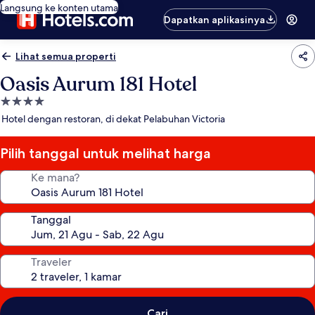
Langsung ke konten utama
Dapatkan aplikasinya
Lihat semua properti
Oasis Aurum 181 Hotel
Properti
bintang
Hotel dengan restoran, di dekat Pelabuhan Victoria
4.0
Pilih tanggal untuk melihat harga
Ke mana?
Tanggal
Traveler
Cari