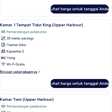
lebih
lanjut
Lihat harga untuk tanggal Anda
untuk
Kamar
Twin
Lihat
Seprai premium, selimut bulu angsa, b
7
(Harbour)
Kamar, 1 Tempat Tidur King (Upper Harbour)
semua
Pemandangan pelabuhan
foto
35 meter persegi
untuk
Kamar,
1 kamar tidur
1
Kapasitas 2
Tempat
1 king
Tidur
Wi-Fi Gratis
King
Rincian
Rincian selengkapnya
(Upper
lebih
Harbour)
lanjut
Lihat harga untuk tanggal Anda
untuk
Kamar,
1
Lihat
Seprai premium, selimut bulu angsa, b
6
Tempat
Kamar Twin (Upper Harbour)
semua
Tidur
Pemandangan pelabuhan
King
foto
(Upper