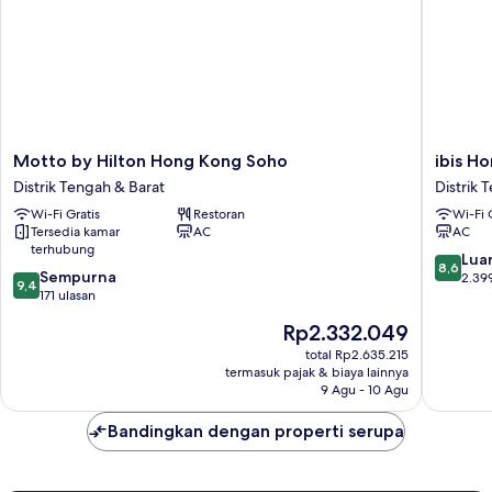
Motto
ibis
Motto by Hilton Hong Kong Soho
ibis H
by
Hong
Distrik Tengah & Barat
Distrik 
Hilton
Kong
Wi-Fi Gratis
Restoran
Wi-Fi 
Hong
Central
Tersedia kamar
AC
AC
Kong
And
terhubung
Soho
Sheung
8.6
Luar
8,6
9.4
Distrik
Sempurna
Wan
dari
2.39
9,4
dari
Tengah
171 ulasan
Distrik
10,
10,
&
Tengah
Luar
Harga
Rp2.332.049
Sempurna,
Barat
&
Biasa,
sekarang
171
total Rp2.635.215
Barat
2.399
Rp2.332.049
termasuk pajak & biaya lainnya
ulasan
ulasan
9 Agu - 10 Agu
Bandingkan dengan properti serupa