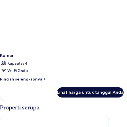
Kamar
Kapasitas 4
Wi-Fi Gratis
Rincian
Rincian selengkapnya
lebih
lanjut
Lihat harga untuk tanggal Anda
untuk
Kamar
Properti serupa
Motto by Hilton Hong Kong Soho
ibis Hon