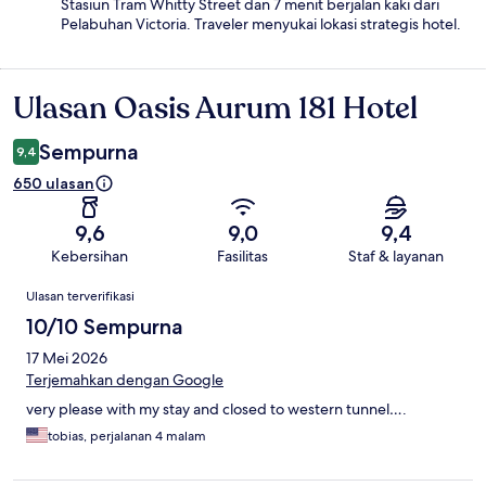
Stasiun Tram Whitty Street dan 7 menit berjalan kaki dari
Pelabuhan Victoria. Traveler menyukai lokasi strategis hotel.
Ulasan Oasis Aurum 181 Hotel
Ulasan
Sempurna
9,4
650 ulasan
9,6
9,0
9,4
Kebersihan
Fasilitas
Staf & layanan
Ulasan
Ulasan terverifikasi
10/10 Sempurna
17 Mei 2026
Terjemahkan dengan Google
very please with my stay and closed to western tunnel….
tobias, perjalanan 4 malam