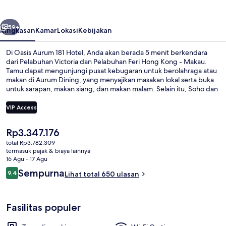
Hotel
belumnya
Berikutnya
59+
Ringkasan
Kamar
Lokasi
Kebijakan
Di Oasis Aurum 181 Hotel, Anda akan berada 5 menit berkendara
dari Pelabuhan Victoria dan Pelabuhan Feri Hong Kong - Makau.
Tamu dapat mengunjungi pusat kebugaran untuk berolahraga atau
makan di Aurum Dining, yang menyajikan masakan lokal serta buka
untuk sarapan, makan siang, dan makan malam. Selain itu, Soho dan
Lan Kwai Fong hanya berjarak 5 menit berkendara.Para wisatawan
menyukainya karena sangat dekat dari transportasi umum: hanya
VIP Access
beberapa langkah dari Stasiun Tram Whitty Street dan Perhentian
Trem Terminus Shek Tong Tsui hanya 3 menit.
Harga
Rp3.347.176
Seprai premium, selimut bulu angsa, b
saat
total Rp3.782.309
ini
termasuk pajak & biaya lainnya
Rp3.347.176
16 Agu - 17 Agu
Ulasan
Sempurna
9,4
Lihat total 650 ulasan
9,4 dari 10
Fasilitas populer