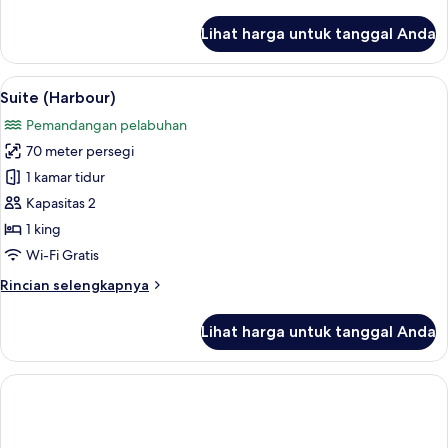
lebih
lanjut
Lihat harga untuk tanggal Anda
untuk
Kamar
Mewah
Lihat
Suite (Harbour) | Seprai premium, sel
12
(Harbour)
Suite (Harbour)
semua
Pemandangan pelabuhan
foto
70 meter persegi
untuk
Suite
1 kamar tidur
(Harbour)
Kapasitas 2
1 king
Wi-Fi Gratis
Rincian
Rincian selengkapnya
lebih
lanjut
Lihat harga untuk tanggal Anda
untuk
Suite
(Harbour)