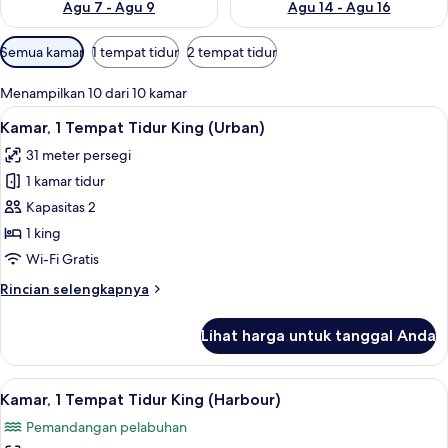
Agu 7 - Agu 9
Agu 14 - Agu 16
Filter
Semua kamar
1 tempat tidur
2 tempat tidur
tersedia
untuk
Menampilkan 10 dari 10 kamar
kamar
Lihat
Kamar, 1 Tempat Tidur King (Urban) | 
6
Kamar, 1 Tempat Tidur King (Urban)
semua
31 meter persegi
foto
1 kamar tidur
untuk
Kamar,
Kapasitas 2
1
1 king
Tempat
Wi-Fi Gratis
Tidur
Rincian
Rincian selengkapnya
King
lebih
(Urban)
lanjut
Lihat harga untuk tanggal Anda
untuk
Kamar,
1
Lihat
Seprai premium, selimut bulu angsa, b
6
Tempat
Kamar, 1 Tempat Tidur King (Harbour)
semua
Tidur
Pemandangan pelabuhan
King
foto