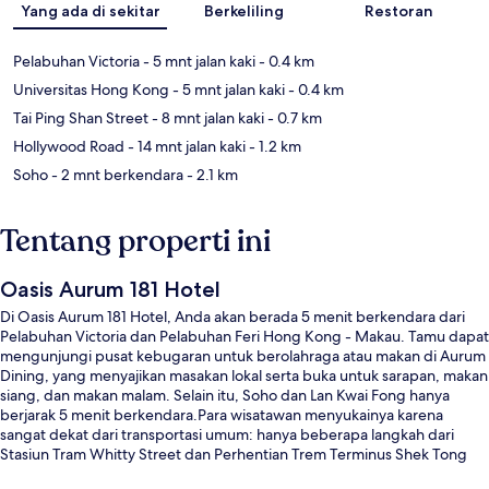
Yang ada di sekitar
Berkeliling
Restoran
Pelabuhan Victoria
- 5 mnt jalan kaki
- 0.4 km
Universitas Hong Kong
- 5 mnt jalan kaki
- 0.4 km
Tai Ping Shan Street
- 8 mnt jalan kaki
- 0.7 km
Hollywood Road
- 14 mnt jalan kaki
- 1.2 km
Soho
- 2 mnt berkendara
- 2.1 km
Tentang properti ini
Oasis Aurum 181 Hotel
Di Oasis Aurum 181 Hotel, Anda akan berada 5 menit berkendara dari
Pelabuhan Victoria dan Pelabuhan Feri Hong Kong - Makau. Tamu dapat
mengunjungi pusat kebugaran untuk berolahraga atau makan di Aurum
Dining, yang menyajikan masakan lokal serta buka untuk sarapan, makan
siang, dan makan malam. Selain itu, Soho dan Lan Kwai Fong hanya
berjarak 5 menit berkendara.Para wisatawan menyukainya karena
sangat dekat dari transportasi umum: hanya beberapa langkah dari
Stasiun Tram Whitty Street dan Perhentian Trem Terminus Shek Tong
Tsui hanya 3 menit.