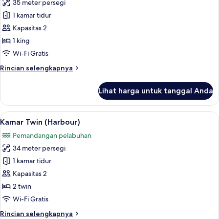
(Urban)
35 meter persegi
untuk
Kamar,
1 kamar tidur
1
Kapasitas 2
Tempat
1 king
Tidur
Wi-Fi Gratis
King
Rincian
Rincian selengkapnya
(Harbour)
lebih
lanjut
Lihat harga untuk tanggal Anda
untuk
Kamar,
1
Lihat
Seprai premium, selimut bulu angsa, b
6
Tempat
Kamar Twin (Harbour)
semua
Tidur
Pemandangan pelabuhan
King
foto
(Harbour)
34 meter persegi
untuk
Kamar
1 kamar tidur
Twin
Kapasitas 2
(Harbour)
2 twin
Wi-Fi Gratis
Rincian
Rincian selengkapnya