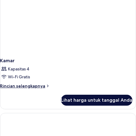
Kamar
Kapasitas 4
Wi-Fi Gratis
Rincian
Rincian selengkapnya
lebih
lanjut
Lihat harga untuk tanggal Anda
untuk
Kamar