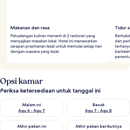
Makanan dan rasa
Tidur 
Petualangan kuliner menanti di 2 restoran yang
Berbalu
menyajikan masakan lokal. Hotel ini menawarkan
dan per
sarapan prasmanan lezat untuk memulai setiap hari
terhany
dengan suasana yang lezat.
bantalan
penent
Opsi kamar
Periksa ketersediaan untuk tanggal ini
Periksa ketersediaan untuk malam ini Agu 6 - Agu 7
Periksa ketersediaan untuk be
Malam ini
Besok
Agu 6 - Agu 7
Agu 7 - Agu 8
Periksa ketersediaan untuk akhir pekan ini Agu 7 - Agu 9
Periksa ketersediaan untuk ak
Akhir pekan ini
Akhir pekan berikutnya