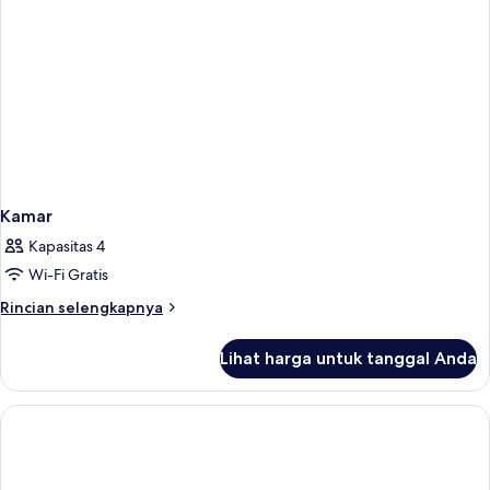
Kamar
Kapasitas 4
Wi-Fi Gratis
Rincian
Rincian selengkapnya
lebih
lanjut
Lihat harga untuk tanggal Anda
untuk
Kamar