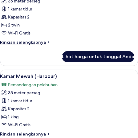
35 meter persegi
untuk
Harbour)
Kamar
1 kamar tidur
Twin
Kapasitas 2
(Upper
2 twin
Harbour)
Wi-Fi Gratis
Rincian
Rincian selengkapnya
lebih
lanjut
Lihat harga untuk tanggal Anda
untuk
Kamar
Twin
Lihat
Kamar Mewah (Harbour) | Seprai premi
7
(Upper
Kamar Mewah (Harbour)
semua
Harbour)
Pemandangan pelabuhan
foto
35 meter persegi
untuk
Kamar
1 kamar tidur
Mewah
Kapasitas 2
(Harbour)
1 king
Wi-Fi Gratis
Rincian
Rincian selengkapnya