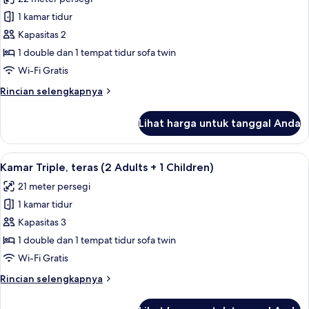
Adult
foto
+
1 kamar tidur
untuk
2
Kamar
Kapasitas 2
Children)
Triple,
1 double dan 1 tempat tidur sofa twin
teras
Wi-Fi Gratis
(2
Rincian
Rincian selengkapnya
Adults)
lebih
lanjut
Lihat harga untuk tanggal Anda
untuk
Kamar
Triple,
Lihat
Selimut bulu angsa, brankas, meja ker
16
teras
Kamar Triple, teras (2 Adults + 1 Children)
semua
(2
21 meter persegi
Adults)
foto
1 kamar tidur
untuk
Kamar
Kapasitas 3
Triple,
1 double dan 1 tempat tidur sofa twin
teras
Wi-Fi Gratis
(2
Rincian
Rincian selengkapnya
Adults
lebih
+
lanjut