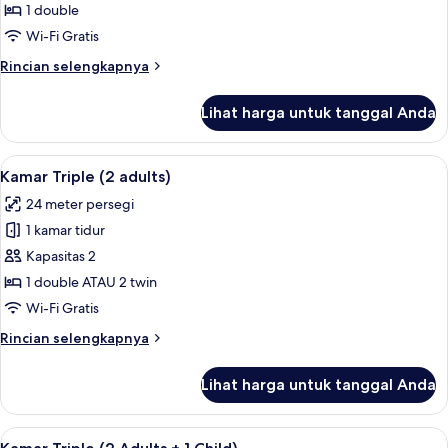
Triple
1 double
(1
Wi-Fi Gratis
Adult)
Rincian
Rincian selengkapnya
lebih
lanjut
Lihat harga untuk tanggal Anda
untuk
Kamar
Triple
Lihat
Selimut bulu angsa, brankas, meja ker
13
(1
Kamar Triple (2 adults)
semua
Adult)
24 meter persegi
foto
1 kamar tidur
untuk
Kamar
Kapasitas 2
Triple
1 double ATAU 2 twin
(2
Wi-Fi Gratis
adults)
Rincian
Rincian selengkapnya
lebih
lanjut
Lihat harga untuk tanggal Anda
untuk
Kamar
Triple
Lihat
Selimut bulu angsa, brankas, meja ker
13
(2