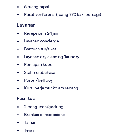
6 ruang rapat
Pusat konferensi (ruang 770 kaki persegi)
Layanan
Resepsionis 24 jam
Layanan concierge
Bantuan tur/tiket
Layanan dry cleaning/laundry
Penitipan koper
Staf multibahasa
Porter/bell boy
Kursi berjemur kolam renang
Fasilitas
2 bangunan/gedung
Brankas di resepsionis
Taman
Teras