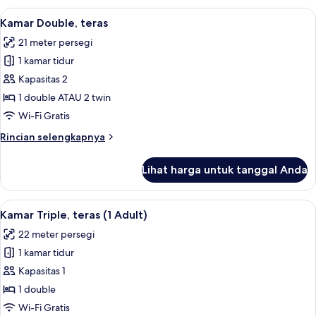
Child)
Double,
Lihat
Selimut bulu angsa, brankas, meja ker
19
teras
Kamar Double, teras
semua
(1
21 meter persegi
Adult
foto
+
1 kamar tidur
untuk
1
Kamar
Kapasitas 2
Child)
Double,
1 double ATAU 2 twin
teras
Wi-Fi Gratis
Rincian
Rincian selengkapnya
lebih
lanjut
Lihat harga untuk tanggal Anda
untuk
Kamar
Double,
Lihat
Selimut bulu angsa, brankas, meja ker
16
teras
Kamar Triple, teras (1 Adult)
semua
22 meter persegi
foto
1 kamar tidur
untuk
Kamar
Kapasitas 1
Triple,
1 double
teras
Wi-Fi Gratis