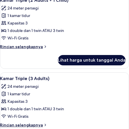
Kamar Triple (2 Adults + 1 Child)
semua
adults)
24 meter persegi
foto
1 kamar tidur
untuk
Kamar
Kapasitas 3
Triple
1 double dan 1 twin ATAU 3 twin
(2
Wi-Fi Gratis
Adults
Rincian
Rincian selengkapnya
+
lebih
1
lanjut
Lihat harga untuk tanggal Anda
untuk
Child)
Kamar
Triple
Lihat
Selimut bulu angsa, brankas, meja ker
14
(2
Kamar Triple (3 Adults)
semua
Adults
24 meter persegi
+
foto
1
1 kamar tidur
untuk
Child)
Kamar
Kapasitas 3
Triple
1 double dan 1 twin ATAU 3 twin
(3
Wi-Fi Gratis
Adults)
Rincian
Rincian selengkapnya