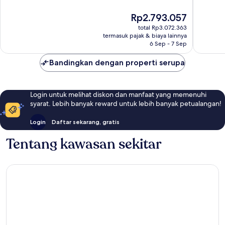
10,
10,
Luar
Sempur
Harga
Rp2.793.057
Biasa,
1.212
sekarang
total Rp3.072.363
1.007
ulasan
Rp2.793.057
termasuk pajak & biaya lainnya
ulasan
6 Sep - 7 Sep
Bandingkan dengan properti serupa
Login untuk melihat diskon dan manfaat yang memenuhi
syarat. Lebih banyak reward untuk lebih banyak petualangan!
Login
Daftar sekarang, gratis
Tentang kawasan sekitar