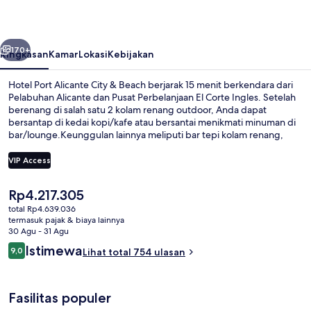
City
&
belumnya
Berikutnya
Beach
170+
Ringkasan
Kamar
Lokasi
Kebijakan
Hotel Port Alicante City & Beach berjarak 15 menit berkendara dari
Pelabuhan Alicante dan Pusat Perbelanjaan El Corte Ingles. Setelah
berenang di salah satu 2 kolam renang outdoor, Anda dapat
bersantap di kedai kopi/kafe atau bersantai menikmati minuman di
bar/lounge.Keunggulan lainnya meliputi bar tepi kolam renang,
pusat kebugaran, dan sauna. Para traveler menyukai staf.
VIP Access
Harga
Rp4.217.305
2 kolam renang outdoor, dengan kurs
saat
total Rp4.639.036
ini
termasuk pajak & biaya lainnya
Rp4.217.305
30 Agu - 31 Agu
Ulasan
Istimewa
9,0
Lihat total 754 ulasan
9,0 dari 10
Fasilitas populer