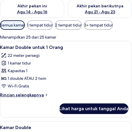
Periksa ketersediaan untuk akhir pekan ini Agu 14 - Agu 16
Periksa ketersediaan untuk ak
Akhir pekan ini
Akhir pekan berikutnya
Agu 14 - Agu 16
Agu 21 - Agu 23
Filter
Semua kamar
1 tempat tidur
2 tempat tidur
3+ tempat tidur
tersedia
untuk
Menampilkan 25 dari 25 kamar
kamar
Lihat
Selimut bulu angsa, brankas, meja ker
12
Kamar Double untuk 1 Orang
semua
22 meter persegi
foto
1 kamar tidur
untuk
Kamar
Kapasitas 1
Double
1 double ATAU 2 twin
untuk
Wi-Fi Gratis
1
Rincian
Rincian selengkapnya
Orang
lebih
lanjut
Lihat harga untuk tanggal Anda
untuk
Kamar
Double
Lihat
Selimut bulu angsa, brankas, meja ker
12
untuk
Kamar Double
semua
1