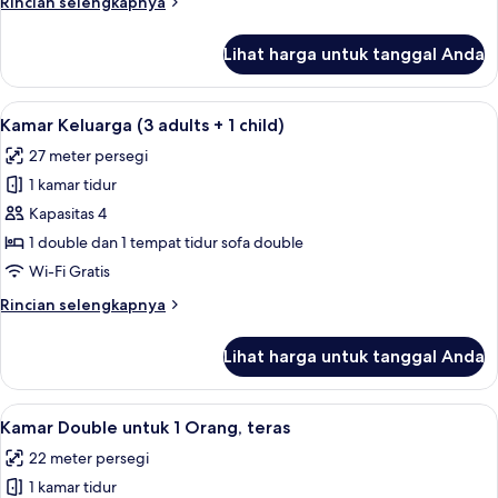
Rincian
Rincian selengkapnya
lebih
lanjut
Lihat harga untuk tanggal Anda
untuk
Kamar
Keluarga
Lihat
Selimut bulu angsa, brankas, meja ker
12
(3
Kamar Keluarga (3 adults + 1 child)
semua
adults)
27 meter persegi
foto
1 kamar tidur
untuk
Kamar
Kapasitas 4
Keluarga
1 double dan 1 tempat tidur sofa double
(3
Wi-Fi Gratis
adults
Rincian
Rincian selengkapnya
+
lebih
1
lanjut
Lihat harga untuk tanggal Anda
untuk
child)
Kamar
Keluarga
Lihat
Selimut bulu angsa, brankas, meja ker
18
(3
Kamar Double untuk 1 Orang, teras
semua
adults
22 meter persegi
+
foto
1
1 kamar tidur
untuk