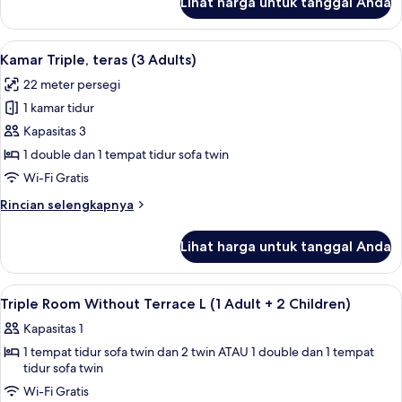
Lihat harga untuk tanggal Anda
untuk
1
Kamar
Children)
Triple,
Lihat
Selimut bulu angsa, brankas, meja ker
6
teras
Kamar Triple, teras (3 Adults)
semua
(2
22 meter persegi
Adults
foto
+
1 kamar tidur
untuk
1
Kamar
Kapasitas 3
Children)
Triple,
1 double dan 1 tempat tidur sofa twin
teras
Wi-Fi Gratis
(3
Rincian
Rincian selengkapnya
Adults)
lebih
lanjut
Lihat harga untuk tanggal Anda
untuk
Kamar
Triple,
Lihat
Selimut bulu angsa, brankas, meja ker
5
teras
Triple Room Without Terrace L (1 Adult + 2 Children)
semua
(3
Kapasitas 1
Adults)
foto
1 tempat tidur sofa twin dan 2 twin ATAU 1 double dan 1 tempat
untuk
tidur sofa twin
Triple
Wi-Fi Gratis
Room