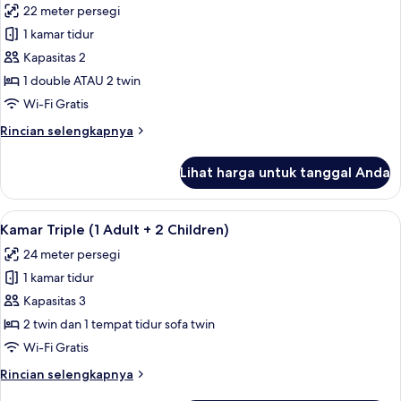
22 meter persegi
Orang
foto
1 kamar tidur
untuk
Kamar
Kapasitas 2
Double
1 double ATAU 2 twin
Wi-Fi Gratis
Rincian
Rincian selengkapnya
lebih
lanjut
Lihat harga untuk tanggal Anda
untuk
Kamar
Double
Lihat
Selimut bulu angsa, brankas, meja ker
14
Kamar Triple (1 Adult + 2 Children)
semua
24 meter persegi
foto
1 kamar tidur
untuk
Kamar
Kapasitas 3
Triple
2 twin dan 1 tempat tidur sofa twin
(1
Wi-Fi Gratis
Adult
Rincian
Rincian selengkapnya
+
lebih