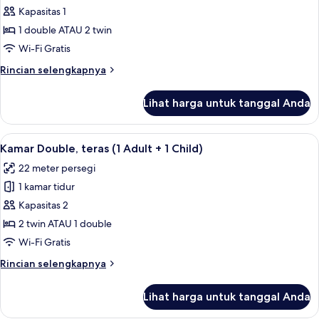
child)
Kamar
Kapasitas 1
Double
1 double ATAU 2 twin
untuk
Wi-Fi Gratis
1
Rincian
Rincian selengkapnya
Orang,
lebih
teras
lanjut
Lihat harga untuk tanggal Anda
untuk
Kamar
Double
Lihat
Selimut bulu angsa, brankas, meja ker
19
untuk
Kamar Double, teras (1 Adult + 1 Child)
semua
1
22 meter persegi
Orang,
foto
teras
1 kamar tidur
untuk
Kamar
Kapasitas 2
Double,
2 twin ATAU 1 double
teras
Wi-Fi Gratis
(1
Rincian
Rincian selengkapnya
Adult
lebih
+
lanjut
Lihat harga untuk tanggal Anda
untuk
1
Kamar