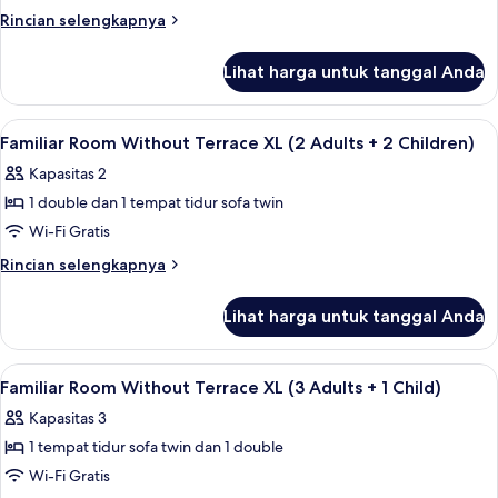
Without
Rincian
Rincian selengkapnya
lebih
Terrace
lanjut
L
Lihat harga untuk tanggal Anda
untuk
(1
Triple
Adult
Room
Lihat
Selimut bulu angsa, brankas, meja ker
4
Without
Familiar Room Without Terrace XL (2 Adults + 2 Children)
+
semua
Terrace
2
Kapasitas 2
L
foto
Children)
(1
1 double dan 1 tempat tidur sofa twin
untuk
Adult
Familiar
Wi-Fi Gratis
+
Room
2
Rincian
Rincian selengkapnya
Children)
Without
lebih
lanjut
Terrace
Lihat harga untuk tanggal Anda
untuk
XL
Familiar
(2
Room
Lihat
Selimut bulu angsa, brankas, meja ker
4
Adults
Without
Familiar Room Without Terrace XL (3 Adults + 1 Child)
semua
Terrace
+
Kapasitas 3
XL
foto
2
(2
1 tempat tidur sofa twin dan 1 double
untuk
Children)
Adults
Familiar
Wi-Fi Gratis
+