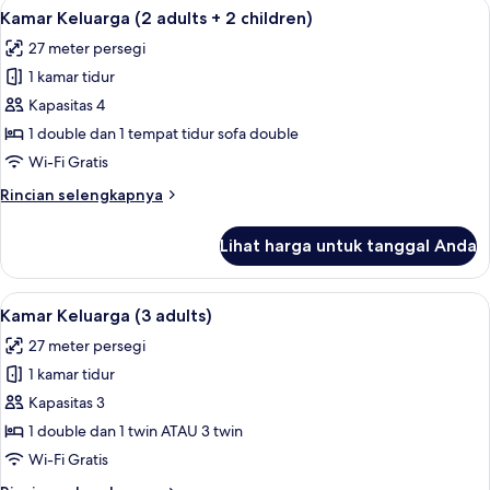
Lihat
Selimut bulu angsa, brankas, meja ker
12
(2
Kamar Keluarga (2 adults + 2 children)
semua
adults
27 meter persegi
+
foto
1
1 kamar tidur
untuk
child)
Kamar
Kapasitas 4
Keluarga
1 double dan 1 tempat tidur sofa double
(2
Wi-Fi Gratis
adults
Rincian
Rincian selengkapnya
+
lebih
2
lanjut
Lihat harga untuk tanggal Anda
untuk
children)
Kamar
Keluarga
Lihat
Selimut bulu angsa, brankas, meja ker
12
(2
Kamar Keluarga (3 adults)
semua
adults
27 meter persegi
+
foto
2
1 kamar tidur
untuk
children)
Kamar
Kapasitas 3
Keluarga
1 double dan 1 twin ATAU 3 twin
(3
Wi-Fi Gratis
adults)