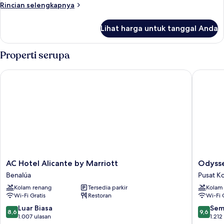
Room
2
Rincian
Rincian selengkapnya
Children)
Without
lebih
lanjut
Terrace
Lihat harga untuk tanggal Anda
untuk
XL
Familiar
(3
Room
Properti serupa
Adults
Without
Terrace
+
AC Hotel Alicante by Marriott
Odyssey
XL
1
(3
Child)
Adults
+
1
Child)
AC
Odysse
AC Hotel Alicante by Marriott
Odyss
Hotel
Rooms
Benalúa
Pusat Ko
Alicante
Pusat
Kolam renang
Tersedia parkir
Kolam
by
Kota
Wi-Fi Gratis
Restoran
Wi-Fi 
Marriott
Alicante
Benalúa
8.6
9.6
Luar Biasa
Sem
8,6
9,6
dari
dari
1.007 ulasan
1.212