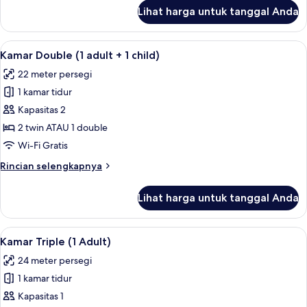
2
lanjut
Lihat harga untuk tanggal Anda
untuk
Children)
Kamar
Triple
Lihat
Selimut bulu angsa, brankas, meja ker
10
(1
Kamar Double (1 adult + 1 child)
semua
Adult
22 meter persegi
+
foto
2
1 kamar tidur
untuk
Children)
Kamar
Kapasitas 2
Double
2 twin ATAU 1 double
(1
Wi-Fi Gratis
adult
Rincian
Rincian selengkapnya
+
lebih
1
lanjut
Lihat harga untuk tanggal Anda
untuk
child)
Kamar
Double
Lihat
Selimut bulu angsa, brankas, meja ker
13
(1
Kamar Triple (1 Adult)
semua
adult
24 meter persegi
+
foto
1
1 kamar tidur
untuk
child)
Kamar
Kapasitas 1