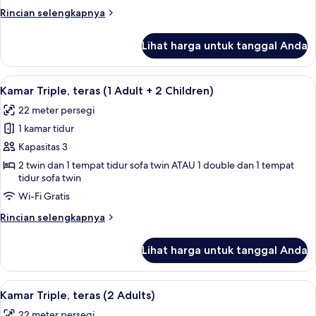
(1
Rincian
Rincian selengkapnya
Adult)
lebih
lanjut
Lihat harga untuk tanggal Anda
untuk
Kamar
Triple,
Lihat
Selimut bulu angsa, brankas, meja ker
16
teras
Kamar Triple, teras (1 Adult + 2 Children)
semua
(1
22 meter persegi
Adult)
foto
1 kamar tidur
untuk
Kamar
Kapasitas 3
Triple,
2 twin dan 1 tempat tidur sofa twin ATAU 1 double dan 1 tempat
tidur sofa twin
teras
(1
Wi-Fi Gratis
Adult
Rincian
Rincian selengkapnya
+
lebih
lanjut
2
Lihat harga untuk tanggal Anda
untuk
Children)
Kamar
Triple,
Lihat
Selimut bulu angsa, brankas, meja ker
16
teras
Kamar Triple, teras (2 Adults)
semua
(1
22 meter persegi