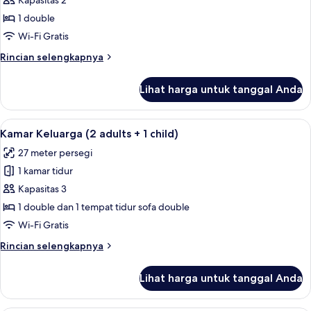
Kamar
Kapasitas 2
Keluarga
1 double
(2
Wi-Fi Gratis
adults)
Rincian
Rincian selengkapnya
lebih
lanjut
Lihat harga untuk tanggal Anda
untuk
Kamar
Keluarga
Lihat
Selimut bulu angsa, brankas, meja ker
12
(2
Kamar Keluarga (2 adults + 1 child)
semua
adults)
27 meter persegi
foto
1 kamar tidur
untuk
Kamar
Kapasitas 3
Keluarga
1 double dan 1 tempat tidur sofa double
(2
Wi-Fi Gratis
adults
Rincian
Rincian selengkapnya
+
lebih
1
lanjut
Lihat harga untuk tanggal Anda
untuk
child)
Kamar
Keluarga