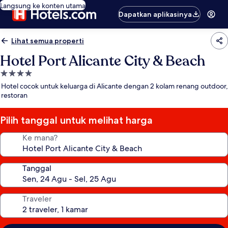
Langsung ke konten utama
Dapatkan aplikasinya
Lihat semua properti
Hotel Port Alicante City & Beach
Properti
bintang
Hotel cocok untuk keluarga di Alicante dengan 2 kolam renang outdoor,
4.0
restoran
Pilih tanggal untuk melihat harga
Ke mana?
Tanggal
Traveler