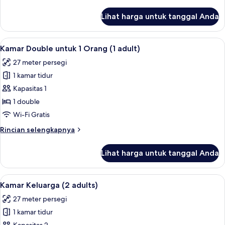
lebih
lanjut
Lihat harga untuk tanggal Anda
untuk
Kamar
Triple
Lihat
Selimut bulu angsa, brankas, meja ker
12
(3
Kamar Double untuk 1 Orang (1 adult)
semua
Adults)
27 meter persegi
foto
1 kamar tidur
untuk
Kamar
Kapasitas 1
Double
1 double
untuk
Wi-Fi Gratis
1
Rincian
Rincian selengkapnya
Orang
lebih
(1
lanjut
Lihat harga untuk tanggal Anda
untuk
adult)
Kamar
Double
Lihat
Selimut bulu angsa, brankas, meja ker
12
untuk
Kamar Keluarga (2 adults)
semua
1
27 meter persegi
Orang
foto
(1
1 kamar tidur
untuk
adult)